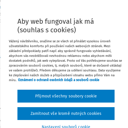
aně) ze samostatného základu daně
dst. 4 ZDP
ani daň vybíranou srážkou
cí období roku 2024 a také od 1. 1. 2025
Tisknout
Aby web fungoval jak má
oplatníci daně z příjmů právnických
(souhlas s cookies)
Sdílet
Vážený návštěvníku, snažíme se ze všech sil přinášet vysokou úroveň
(
§ 35 odst. 1–3 ZDP
),
uživatelského komfortu při používání našich webových stránek. Mezi
Poznámka
základní předpoklady patří např. aby správně fungovalo vyhledávání,
abychom vás neobtěžovali nevhodnou reklamou nebo abychom měli
 a
35b ZDP
).
dostatek podnětů, jak web vylepšovat. Proto od Vás potřebujeme souhlas se
zpracováním souborů cookies, tj. malých souborů, které se dočasně ukládají
atňovat také osobní slevy na dani
ve vašem prohlížeči. Předem děkujeme za udělení souhlasu. Data využijeme
ke zlepšování našich služeb a přizpůsobení obsahu webu přímo Vám na
míru.
Oznámení o ochraně osobních údajů a souborů cookie
Přijmout všechny soubory cookie
votním postižením
Zamítnout vše kromě nutných cookies
 zaměstnávání zaměstnance se
jmů fyzických osob i poplatníci daně z
Nastavení souborů cookie