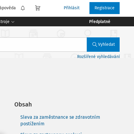
ápověda
Přihlásit
Registrace
troje
Předplatné
Vyhledat
Rozšířené vyhledávání
Obsah
Sleva za zaměstnance se zdravotním
postižením