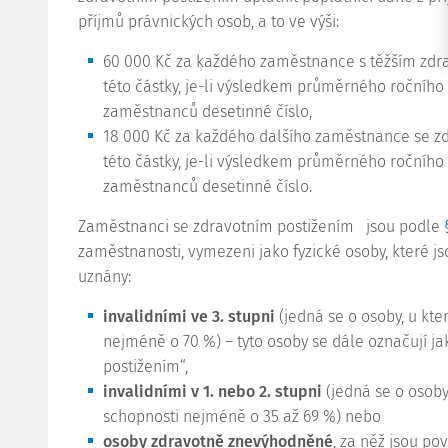
příjmů právnických osob, a to ve výši:
60 000 Kč za každého zaměstnance s těžším zdr
této částky, je-li výsledkem průměrného ročníh
zaměstnanců desetinné číslo,
18 000 Kč za každého dalšího zaměstnance se z
této částky, je-li výsledkem průměrného ročníh
zaměstnanců desetinné číslo.
Zaměstnanci se zdravotním postižením
jsou podle
zaměstnanosti, vymezeni jako fyzické osoby, které 
uznány:
invalidními ve 3. stupni
(jedná se o osoby, u kte
nejméně o 70 %) – tyto osoby se dále označují j
postižením“,
invalidními v 1. nebo 2. stupni
(jedná se o osoby
schopnosti nejméně o 35 až 69 %) nebo
osoby zdravotně znevýhodněné
, za něž jsou po