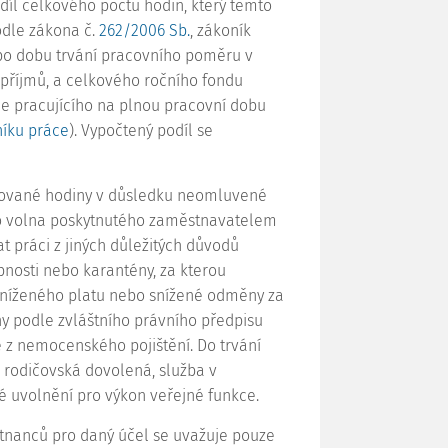
díl celkového počtu hodin, který těmto
odle zákona č.
262/2006 Sb.
, zákoník
 po dobu trvání pracovního poměru v
 příjmů, a celkového ročního fondu
e pracujícího na plnou pracovní dobu
níku práce
). Vypočtený podíl se
cované hodiny v důsledku neomluvené
o volna poskytnutého zaměstnavatelem
práci z jiných důležitých důvodů
pnosti nebo karantény, za kterou
sníženého platu nebo snížené odměny za
 podle zvláštního právního předpisu
z nemocenského pojištění. Do trvání
rodičovská dovolená, služba v
bé uvolnění pro výkon veřejné funkce.
nanců pro daný účel se uvažuje pouze