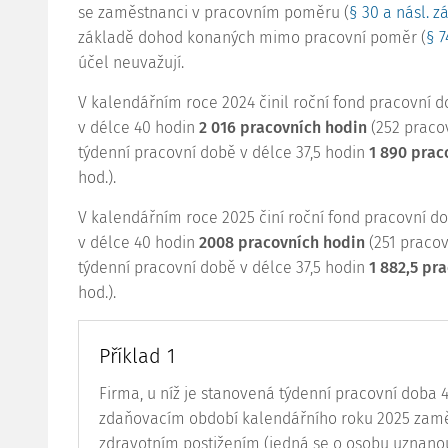
se zaměstnanci v pracovním poměru (
§ 30 a násl. 
základě dohod konaných mimo pracovní poměr (
§ 7
účel neuvažují.
V kalendářním roce 2024 činil roční fond pracovní 
v délce 40 hodin
2 016 pracovních hodin
(252 pracov
týdenní pracovní době v délce 37,5 hodin
1 890 prac
hod.).
V kalendářním roce 2025 činí roční fond pracovní d
v délce 40 hodin
2008 pracovních hodin
(251 pracov
týdenní pracovní době v délce 37,5 hodin
1 882,5 pr
hod.).
Příklad 1
Firma, u níž je stanovená týdenní pracovní doba 4
zdaňovacím období kalendářního roku 2025 zam
zdravotním postižením (jedná se o osobu uznanou z