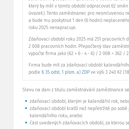
který by měl v tomto období odpracovat 62 směn
úvazek). Tento zaměstnanec pro neomluvenou ne
a bude mu poskytnut 1 den (6 hodin) neplaceného
roku 2025 nenapracuje.
Zdaňovací období roku 2025 má 251 pracovních dn
2 008 pracovních hodin. Přepočtený stav zaměst
vypočte firma jako (62 × 6 - 4 - 6) / 2 008 = 362 / 
Firma bude mít za zdaňovací období kalendářníh
podle
§ 35 odst. 1 písm. a) ZDP
ve výši 3 240 Kč (18
Slevu na dani z titulu zaměstnávání zaměstnance se 
zdaňovací období, kterým je kalendářní rok, neb
zdaňovací období kratší než nepřetržitě po sobě
kalendářního roku, anebo
část uvedených zdaňovacích období, za kterou s