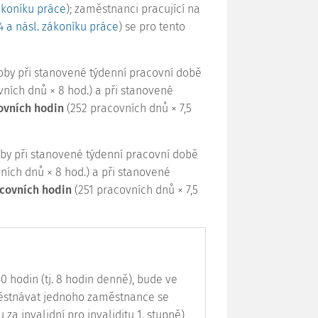
zákoníku práce
); zaměstnanci pracující na
4 a násl. zákoníku práce
) se pro tento
doby při stanovené týdenní pracovní době
ních dnů × 8 hod.) a při stanovené
ovních hodin
(252 pracovních dnů × 7,5
oby při stanovené týdenní pracovní době
ních dnů × 8 hod.) a při stanovené
acovních hodin
(251 pracovních dnů × 7,5
0 hodin (tj. 8 hodin denně), bude ve
ěstnávat jednoho zaměstnance se
a invalidní pro invaliditu 1. stupně),