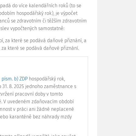
padá do více kalendářních roků (to se
bdobím hospodářský rok), je výpočet
nanců se zdravotním či těžším zdravotním
to slev vypočtených samostatně:
í, za které se podává daňové přiznání, a
 za které se podává daňové přiznání.
 písm. b) ZDP
hospodářský rok,
 31. 8. 2025 jednoho zaměstnance s
zvržení pracovní doby v tomto
ě. V uvedeném zdaňovacím období
nost v práci ani žádné neplacené
 nebo karanténě bez náhrady mzdy