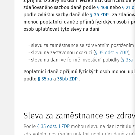
z příjmů. O slevy na dani nelze snížit daň (část d
zdaňovaného sazbou daně podle
§ 16a
nebo
§ 21 o
podle zvláštní sazby daně dle
§ 36 ZDP
. Za zdaňova
mohou poplatníci daně z příjmů fyzických osob i p
osob uplatňovat tyto slevy na dani:
slevu za zaměstnance se zdravotním postižením 
slevu na zastavenou exekuci (
§ 35 odst. 4 ZDP
),
slevu na dani ve formě investiční pobídky (
§ 35a
Poplatníci daně z příjmů fyzických osob mohou upl
podle
§ 35ba
a
35bb ZDP
.
Sleva za zaměstnance se zdra
Podle
§ 35 odst. 1 ZDP
mohou slevu na dani z titulu
zdravotním postižením uplatnit poplatníci daně z pří