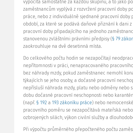
vypočítá samostatně za každou skupinu, a to jako po
zaměstnancům vyplývá z rozvržení pracovní doby p
práce, nebo z individuálně sjednané pracovní doby
období, za které se podává daňové přiznání k dani z
pracovní doby připadajícího na jednoho zaměstnanc
stanovenou zvláštními právními předpisy (
§ 79 záko
zaokrouhluje na dvě desetinná místa.
Do celkového počtu hodin se nezapočítají neodpra
nepřítomnosti v práci, nenapracovaného pracovníh
bez náhrady mzdy, pokud zaměstnanec nemohl konat 
týkajících se jeho osoby, a dočasné pracovní nescho
nepřísluší náhrada mzdy, platu nebo odměny nebo 
dobu dočasné pracovní neschopnosti nebo karantény
(např.
§ 192
a
193 zákoníku práce
) nebo nemocenské 
pracovního poměru se nezapočítává mateřská nebo 
ozbrojených silách, výkon civilní služby a dlouhodo
Při výpočtu průměrného přepočteného počtu zaměst