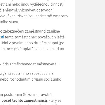
tnání nebo jinou výdělečnou činnost,
začleněnými, vykonávat dosavadní
kvalifikaci získat jsou podstatně omezeny
ního stavu.
ího zabezpečení zaměstnanci zanikne
sti
tento zaměstnanec považován ještě
alidní v prvním nebo druhém stupni [po
tnance ještě uplatňovat slevu na dani
dokládá zaměstnanec zaměstnavateli:
orgánu sociálního zabezpečení a
 nebo rozhodnutím orgánu sociálního
ím postižením (těžším zdravotním
ý počet těchto zaměstnanců
, který se