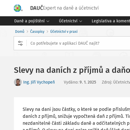
DAUČ
Expert na daně a účetnictví
Daně a pojištění
Účetnictví
Legislativa a komen
Domů
Časopisy
Účetnictví v praxi
Slevy na daních z příjmů a daň
Ing. Jiří Vychopeň
Vydáno
:
9. 1. 2025
Zdroj
:
Účetnictv
Slevy na dani jsou částky, o které se podle přísluš
daních z příjmů, snižuje vypočtená daň z příjmů. Tí
nezdanitelné části základu daně a odčitatelných p