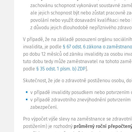
zachovánu schopnost vykonávat soustavné zaměs
ale jejich schopnost být nebo zůstat pracovně 
povolání nebo využít dosavadní kvalifikaci nebo 
z důvodu jejich dlouhodobě nepříznivého zdravot
V případě, že na základě posouzení orgánu sociáln
invalidita, je podle
§ 67 odst. 6 zákona o zaměstnano
po dobu 12 měsíců od zániku invalidity za osobu inv
tuto dobu tedy může zaměstnavatel na tohoto zaměs
podle
§ 35 odst. 1 písm. b) ZDP
].
Skutečnost, že jde o zdravotně postiženou osobu, 
v případě invalidity posudkem nebo potvrzením 
v případě zdravotního znevýhodnění potvrzením
zabezpečení.
Pro výpočet výše slevy na zaměstnance se zdravotn
postižením) je rozhodný
průměrný roční přepočten