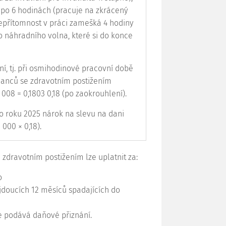
 po 6 hodinách (pracuje na zkrácený
přítomnost v práci zamešká 4 hodiny
 náhradního volna, které si do konce
í, tj. při osmihodinové pracovní době
nanců se zdravotním postižením
2 008 = 0,1803 0,18 (po zaokrouhlení).
o roku 2025 nárok na slevu na dani
 000 × 0,18).
zdravotním postižením lze uplatnit za:
o
 jdoucích 12 měsíců spadajících do
e podává daňové přiznání.