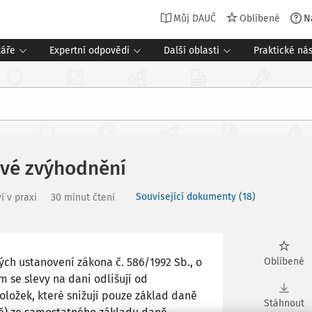
Můj DAUČ
Oblíbené
N
táře
Expertní odpovědi
Další oblasti
Praktické nás
ové zvýhodnění
Související dokumenty (18)
í v praxi
30 minut čtení
ných ustanovení zákona č. 586/1992 Sb., o
Oblíbené
m se slevy na dani odlišují od
oložek, které snižují pouze základ daně
Stáhnout