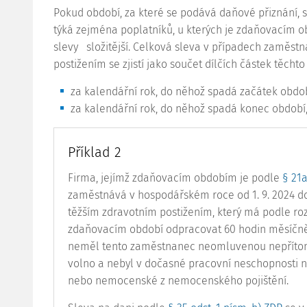
Pokud období, za které se podává daňové přiznání, s
týká zejména poplatníků, u kterých je zdaňovacím o
slevy
složitější. Celková sleva v případech zaměst
postižením se zjistí jako součet dílčích částek těch
za kalendářní rok, do něhož spadá začátek obdob
za kalendářní rok, do něhož spadá konec období,
Příklad 2
Firma, jejímž zdaňovacím obdobím je podle
§ 21a
zaměstnává v hospodářském roce od 1. 9. 2024 do
těžším zdravotním postižením, který má podle ro
zdaňovacím období odpracovat 60 hodin měsíčn
neměl tento zaměstnanec neomluvenou nepřítom
volno a nebyl v dočasné pracovní neschopnosti
nebo nemocenské z nemocenského pojištění.