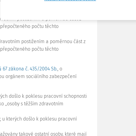
avotním postižením a poměrnou část z
o přepočteného počtu těchto
dravotním postižením a poměrnou část z
o přepočteného počtu těchto
§ 67 zákona č. 435/2004 Sb.
, o
jsou orgánem sociálního zabezpečení
rých došlo k poklesu pracovní schopnosti
ako „osoby s těžším zdravotním
, u kterých došlo k poklesu pracovní
važovány takové ostatní osoby, které mají