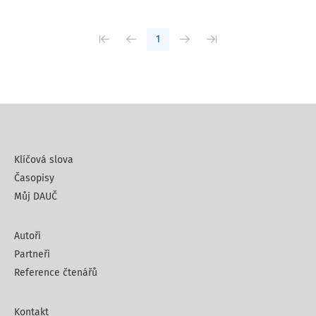
1
Klíčová slova
Časopisy
Můj DAUČ
Autoři
Partneři
Reference čtenářů
Kontakt