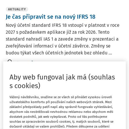
AKTUALITY
Je čas připravit se na nový IFRS 18
Nový účetní standard IFRS 18 vstoupí v platnost v roce
2027 s požadavkem aplikace již za rok 2026. Tento
standard nahradí IAS 1 a zavede změny v prezentaci a
zveřejňování informací v účetní závěrce. Změny se
budou týkat všech účetních jednotek bez ohledu ...
Tým DAUČ
Vydáno:
26. 6. 2025
1 minuta čtení
Aby web fungoval jak má (souhlas
s cookies)
AKTUALITY
Návrh vyhlášky k formuláři daňového
Vážený návštěvníku, snažíme se ze všech sil přinášet vysokou úroveň
uživatelského komfortu při používání našich webových stránek. Mezi
přiznání pro dorovnávací daň
základní předpoklady patří např. aby správně fungovalo vyhledávání,
abychom vás neobtěžovali nevhodnou reklamou nebo abychom měli
Ministerstvo financí zveřejnilo návrh vyhlášky k
dostatek podnětů, jak web vylepšovat. Proto od Vás potřebujeme
dorovnávacím daním, která definuje formulář daňového
souhlas se zpracováním souborů cookies, tj. malých souborů, které se
přiznání a informačního přehledu pro přiřazované a
dočasně ukládají ve vašem prohlížeči. Předem děkujeme za udělení