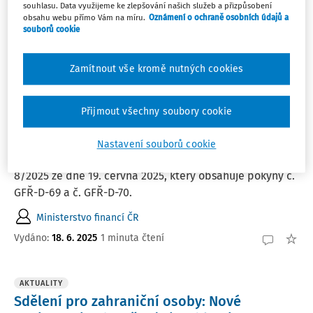
souhlasu. Data využijeme ke zlepšování našich služeb a přizpůsobení
české dorovnávací daně.
obsahu webu přímo Vám na míru.
Oznámení o ochraně osobních údajů a
souborů cookie
Tým DAUČ
Vydáno:
24. 6. 2025
1 minuta čtení
Zamítnout vše kromě nutných cookies
AKTUALITY
Přijmout všechny soubory cookie
Ministerstvo financí: Finanční zpravodaj
číslo 8/2025
Nastavení souborů cookie
Na stránkách MF byl uveřejněn Finanční zpravodaj č.
8/2025 ze dne 19. června 2025, který obsahuje pokyny č.
GFŘ-D-69 a č. GFŘ-D-70.
Ministerstvo financí ČR
Vydáno:
18. 6. 2025
1 minuta čtení
AKTUALITY
Sdělení pro zahraniční osoby: Nové