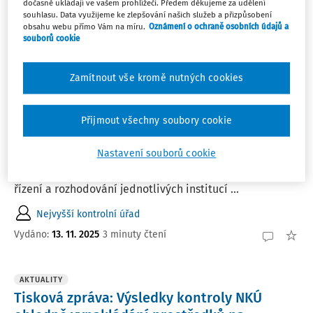
dočasně ukládají ve vašem prohlížeči. Předem děkujeme za udělení
Řadit podle
:
souhlasu. Data využijeme ke zlepšování našich služeb a přizpůsobení
obsahu webu přímo Vám na míru.
Oznámení o ochraně osobních údajů a
Nejnovější
Nejstarší
souborů cookie
AKTUALITY
Zamítnout vše kromě nutných cookies
Účetnictví státu umí víc, než kolik stát
využívá
Přijmout všechny soubory cookie
Účetnictví státu v ČR má potenciál sloužit lépe, než jak
je tomu dnes. Zatímco pro makroekonomické a
Nastavení souborů cookie
statistické účely slouží dobře, poskytuje spolehlivé
podklady a nachází uplatnění v praxi, jeho využití pro
řízení a rozhodování jednotlivých institucí ...
Nejvyšší kontrolní úřad
Vydáno:
13. 11. 2025
3 minuty čtení
AKTUALITY
Tisková zpráva: Výsledky kontroly NKÚ