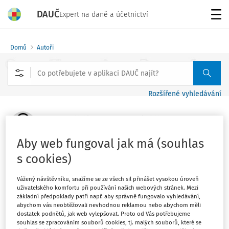
DAUČ
Expert na daně a účetnictví
Menu
Domů
Autoři
Rozšířené vyhledávání
Nejvyšší kontrolní úřad
Aby web fungoval jak má (souhlas
s cookies)
Sledovat autora
Vážený návštěvníku, snažíme se ze všech sil přinášet vysokou úroveň
Filtr
uživatelského komfortu při používání našich webových stránek. Mezi
základní předpoklady patří např. aby správně fungovalo vyhledávání,
abychom vás neobtěžovali nevhodnou reklamou nebo abychom měli
dostatek podnětů, jak web vylepšovat. Proto od Vás potřebujeme
2
Počet vyhledaných dokumentů:
souhlas se zpracováním souborů cookies, tj. malých souborů, které se