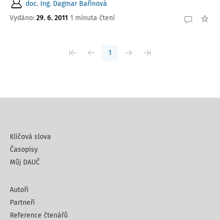
doc. Ing. Dagmar Bařinová
Vydáno
:
29. 6. 2011
1 minuta čtení
1
Klíčová slova
Časopisy
Můj DAUČ
Autoři
Partneři
Reference čtenářů