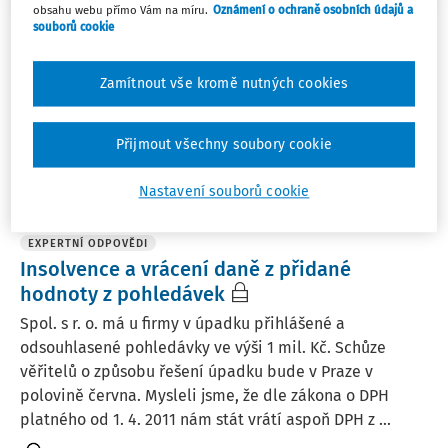
obsahu webu přímo Vám na míru.
Oznámení o ochraně osobních údajů a
souborů cookie
Filtr
Zamítnout vše kromě nutných cookies
1
Počet vyhledaných dokumentů:
Přijmout všechny soubory cookie
Řadit podle
:
Nejnovější
Nejstarší
Nastavení souborů cookie
EXPERTNÍ ODPOVĚDI
Insolvence a vrácení daně z přidané
hodnoty z pohledávek
Spol. s r. o. má u firmy v úpadku přihlášené a
odsouhlasené pohledávky ve výši 1 mil. Kč. Schůze
věřitelů o způsobu řešení úpadku bude v Praze v
polovině června. Mysleli jsme, že dle zákona o DPH
platného od 1. 4. 2011 nám stát vrátí aspoň DPH z ...