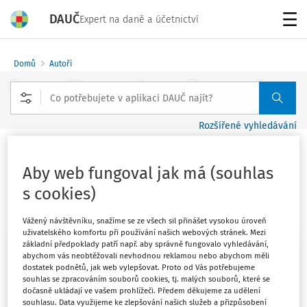
DAUČ
Expert na daně a účetnictví
Menu
Domů
Autoři
Rozšířené vyhledávání
doc. Ing. Dagmar Bařinová
Aby web fungoval jak má (souhlas
s cookies)
Sledovat autora
Vážený návštěvníku, snažíme se ze všech sil přinášet vysokou úroveň
uživatelského komfortu při používání našich webových stránek. Mezi
základní předpoklady patří např. aby správně fungovalo vyhledávání,
Autorka se specializuje na účetní a daňovou
abychom vás neobtěžovali nevhodnou reklamou nebo abychom měli
dostatek podnětů, jak web vylepšovat. Proto od Vás potřebujeme
problematiku v oblasti konkurzního řízení a
souhlas se zpracováním souborů cookies, tj. malých souborů, které se
pohledávek.
dočasně ukládají ve vašem prohlížeči. Předem děkujeme za udělení
souhlasu. Data využijeme ke zlepšování našich služeb a přizpůsobení