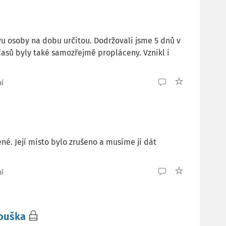
u osoby na dobu určitou. Dodržovali jsme 5 dnů v
asů byly také samozřejmě propláceny. Vznikl i
ní
. Její místo bylo zrušeno a musíme jí dát
ní
kouška