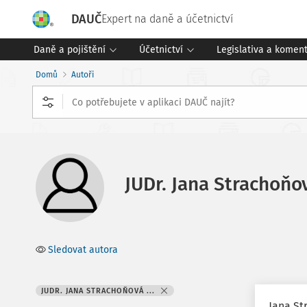
DAUČ
Expert na daně a účetnictví
Daně a pojištění
Účetnictví
Legislativa a komen
Domů
Autoři
JUDr. Jana Strachoňo
Sledovat autora
JUDR. JANA STRACHOŇOVÁ ...
Jana St