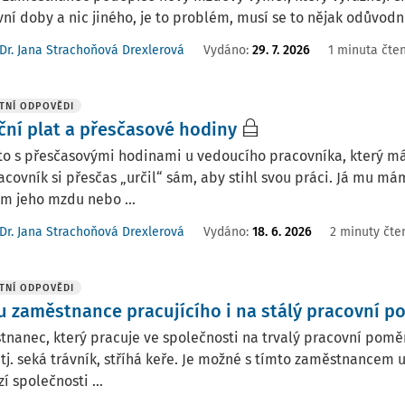
ní doby a nic jiného, je to problém, musí se to nějak odůvodn
Dr. Jana Strachoňová Drexlerová
Vydáno
:
29. 7. 2026
1 minuta čten
TNÍ ODPOVĚDI
ční plat a přesčasové hodiny
 to s přesčasovými hodinami u vedoucího pracovníka, který m
acovník si přesčas „určil“ sám, aby stihl svou práci. Já mu má
m jeho mzdu nebo ...
Dr. Jana Strachoňová Drexlerová
Vydáno
:
18. 6. 2026
2 minuty čte
TNÍ ODPOVĚDI
u zaměstnance pracujícího i na stálý pracovní p
nanec, který pracuje ve společnosti na trvalý pracovní poměr 
 tj. seká trávník, stříhá keře. Je možné s tímto zaměstnancem
í společnosti ...