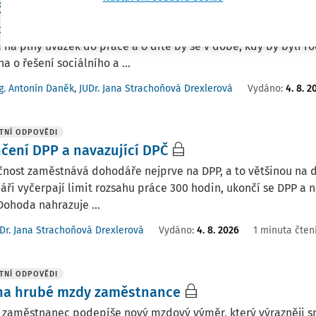
čovská dovolená čerpaná prarodičem
by prarodiče čerpali rodičovskou dovolenou? Jednalo by se o
a na plný úvazek do práce a o dítě by se v době, kdy by byli ro
a o řešení sociálního a ...
g. Antonín Daněk
,
JUDr. Jana Strachoňová Drexlerová
Vydáno
:
4. 8. 2
TNÍ ODPOVĚDI
čení DPP a navazující DPČ
nost zaměstnává dohodáře nejprve na DPP, a to většinou na do
ři vyčerpají limit rozsahu práce 300 hodin, ukončí se DPP a 
Dohoda nahrazuje ...
Dr. Jana Strachoňová Drexlerová
Vydáno
:
4. 8. 2026
1 minuta čten
TNÍ ODPOVĚDI
a hrubé mzdy zaměstnance
zaměstnanec podepíše nový mzdový výměr, který výrazněji sn