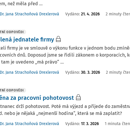
m, než měla před ...
Dr. Jana Strachoňová Drexlerová
Vydáno
:
21. 4. 2026
2 minuty čte
TNÍ ODPOVĚDI
lená jednatele firmy
eli firmy je ve smlouvě o výkonu funkce v jednom bodu zmín
covních dnů. Doposud jsme se řídili zákonem o korporacích, 
tam je uvedeno „má právo“ ...
Dr. Jana Strachoňová Drexlerová
Vydáno
:
30. 3. 2026
2 minuty čte
TNÍ ODPOVĚDI
na za pracovní pohotovost
nanec drží pohotovost. Poté má výjezd a přijede do zaměstnání
d. nebo je nějaká „nejmenší hodina“, která se má zaplatit?
Dr. Jana Strachoňová Drexlerová
Vydáno
:
17. 3. 2026
1 minuta čten