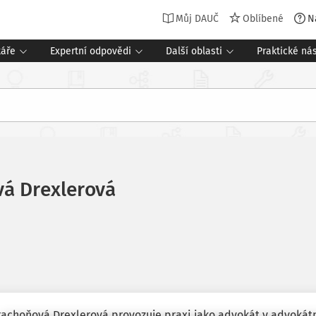
Můj DAUČ
Oblíbené
N
táře
Expertní odpovědi
Další oblasti
Praktické nás
vá Drexlerová
rachoňová Drexlerová provozuje praxi jako advokát v advokátní