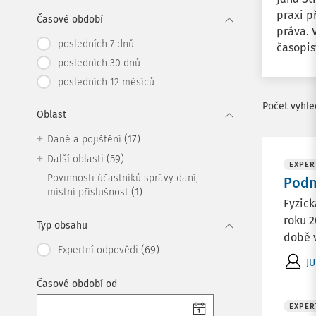
praxi p
Časové období
práva. 
posledních 7 dnů
časopis
posledních 30 dnů
posledních 12 měsíců
Počet vyhl
Oblast
(17)
Daně a pojištění
(59)
Další oblasti
EXPER
Povinnosti účastníků správy daní,
Podn
(1)
místní příslušnost
Fyzick
roku 2
Typ obsahu
době v
(69)
Expertní odpovědi
JU
Časové období od
EXPER