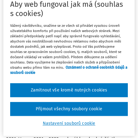
Aby web fungoval jak má (souhlas
EXPERTNÍ ODPOVĚDI
Dlouhodobá služební cesta v zahraničí před
s cookies)
rokem 1996 - vyloučená doba pro nárok na
Vážený návštěvníku, snažíme se ze všech sil přinášet vysokou úroveň
důchod
uživatelského komfortu při používání našich webových stránek. Mezi
základní předpoklady patří např. aby správně fungovalo vyhledávání,
Pojištěnec byl na období 1.12.1993 - 30.11.1994 vyslán
abychom vás neobtěžovali nevhodnou reklamou nebo abychom měli
zaměstnavatelem ke služební cestě do zahraničí
dostatek podnětů, jak web vylepšovat. Proto od Vás potřebujeme
(Švýcarsko). Po tuto dobu nedostával v ČR mzdu, ale ve
souhlas se zpracováním souborů cookies, tj. malých souborů, které se
dočasně ukládají ve vašem prohlížeči. Předem děkujeme za udělení
Švýcarsku ano. Český zaměstnavatel potvrdil na
souhlasu. Data využijeme ke zlepšování našich služeb a přizpůsobení
evidenčním listu důchodového pojištění dobu ...
obsahu webu přímo Vám na míru.
Oznámení o ochraně osobních údajů a
souborů cookie
JUDr. Roman Lang Ph.D.
Vydáno
:
13. 4. 2023
4 minuty čtení
Zamítnout vše kromě nutných cookies
EXPERTNÍ ODPOVĚDI
Přijmout všechny soubory cookie
Status studenta, vedlejší činnost OSSZ,
VZP
Nastavení souborů cookie
OSVČ vykonává samostatnou výdělečnou činnost od r.