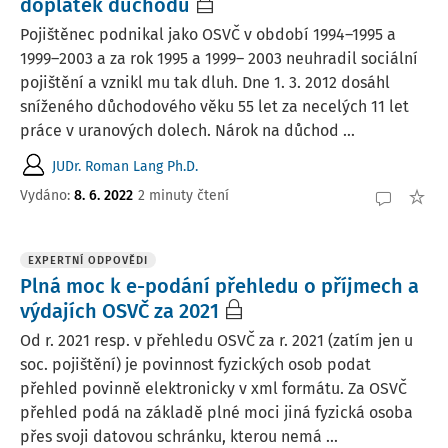
doplatek důchodů
Pojištěnec podnikal jako OSVČ v období 1994–1995 a
1999–2003 a za rok 1995 a 1999– 2003 neuhradil sociální
pojištění a vznikl mu tak dluh. Dne 1. 3. 2012 dosáhl
sníženého důchodového věku 55 let za necelých 11 let
práce v uranových dolech. Nárok na důchod ...
JUDr. Roman Lang Ph.D.
Vydáno
:
8. 6. 2022
2 minuty čtení
EXPERTNÍ ODPOVĚDI
Plná moc k e-podání přehledu o příjmech a
výdajích OSVČ za 2021
Od r. 2021 resp. v přehledu OSVČ za r. 2021 (zatím jen u
soc. pojištění) je povinnost fyzických osob podat
přehled povinně elektronicky v xml formátu. Za OSVČ
přehled podá na základě plné moci jiná fyzická osoba
přes svoji datovou schránku, kterou nemá ...