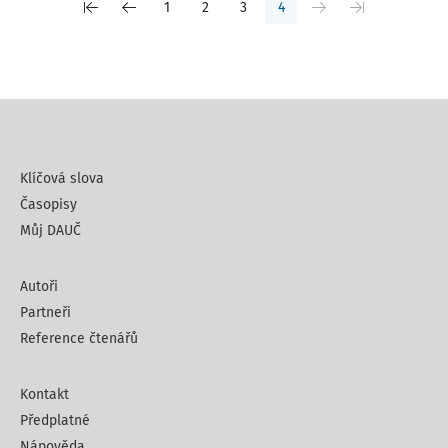
1
2
3
4
Klíčová slova
Časopisy
Můj DAUČ
Autoři
Partneři
Reference čtenářů
Kontakt
Předplatné
Nápověda