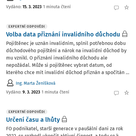
Vydáno
:
15. 3. 2023
1 minuta čtení
EXPERTNÍ ODPOVĚDI
Volba data přiznání invalidního důchodu
Pojištěnec je uznán invalidním, splnil potřebnou dobu
důchodového pojištění a nárok na invalidní důchod by
mu vznikl. O přiznání invalidního důchodu ale
nepožádal. Může si pojištěnec vybrat datum, od
kterého chce mít invalidní důchod přiznán a spočítán ...
Ing. Marta Ženíšková
Vydáno
:
9. 3. 2023
1 minuta čtení
EXPERTNÍ ODPOVĚDI
Určení času a lhůty
FO podnikatel, starší generace v paušální dani za rok
2022, se rozhodl ukončit aktivní činnost, a tedy se k