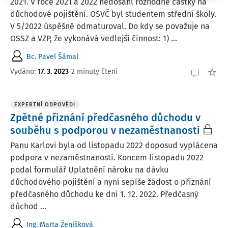
2021. V roce 2021 a 2022 nedosáhl rozhodné částky na
důchodové pojištění. OSVČ byl studentem střední školy.
V 5/2022 úspěšně odmaturoval. Do kdy se považuje na
OSSZ a VZP, že vykonává vedlejší činnost: 1) ...
Bc. Pavel Šámal
Vydáno
:
17. 3. 2023
2 minuty čtení
EXPERTNÍ ODPOVĚDI
Zpětné přiznání předčasného důchodu v
souběhu s podporou v nezaměstnanosti
Panu Karlovi byla od listopadu 2022 doposud vyplácena
podpora v nezaměstnanosti. Koncem listopadu 2022
podal formulář Uplatnění nároku na dávku
důchodového pojištění a nyní sepíše žádost o přiznání
předčasného důchodu ke dni 1. 12. 2022. Předčasný
důchod ...
Ing. Marta Ženíšková