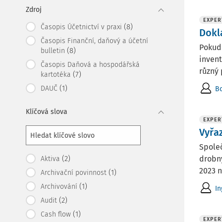
Zdroj
EXPER
(8)
Časopis Účetnictví v praxi
Dokl
Časopis Finanční, daňový a účetní
Pokud
(8)
bulletin
invent
Časopis Daňová a hospodářská
různý 
(7)
kartotéka
(1)
DAUČ
Bc
Klíčová slova
EXPER
Vyřa
Společ
(2)
drobný
Aktiva
2023 n
(1)
Archivační povinnost
(1)
Archivování
In
(2)
Audit
(1)
Cash flow
EXPER