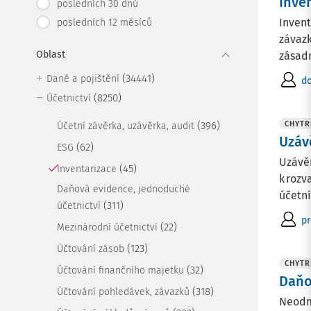
Inve
posledních 30 dnů
Invent
posledních 12 měsíců
závazk
Oblast
zásadn
(34441)
Daně a pojištění
do
(8250)
Účetnictví
(396)
CHYTR
Účetní závěrka, uzávěrka, audit
Uzáv
(62)
ESG
Uzávě
(45)
Inventarizace
k rozv
Daňová evidence, jednoduché
účetní
(311)
účetnictví
pr
(22)
Mezinárodní účetnictví
(123)
Účtování zásob
CHYTR
(32)
Účtování finančního majetku
Daňo
(318)
Účtování pohledávek, závazků
Neodmy