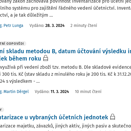
vaný zákon zachovává povinnost inventarizace pro účetní jedn
lního systému pro zajištění řádného vedení účetnictví. Invent
ctví, a je tak důležitým ...
g. Petr Lunga
Vydáno:
28. 3. 2024
2 minuty čtení
TNÍ ODPOVĚDI
ní skladu metodou B, datum účtování výsledku in
jek během roku
využívá při vedení zboží tzv. metodu B. Dle skladové evidence
i 300 tis. Kč (stav skladu z minulého roku je 200 tis. Kč k 31.12
024 s výsledkem - ...
g. Martin Děrgel
Vydáno
:
11. 3. 2024
10 minut čtení
Y
ntarizace u vybraných účetních jednotek
arizace majetku, závazků, jiných aktiv, jiných pasiv a skuteč