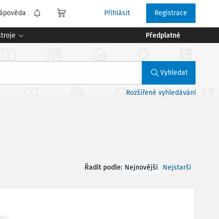
ápověda
Přihlásit
Registrace
troje
Předplatné
Vyhledat
Rozšířené vyhledávání
Řadit podle
:
Nejnovější
Nejstarší