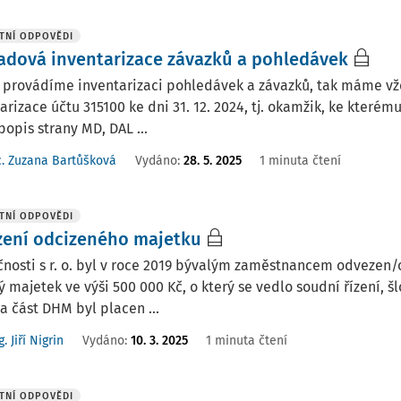
TNÍ ODPOVĚDI
adová inventarizace závazků a pohledávek
 provádíme inventarizaci pohledávek a závazků, tak máme vž
arizace účtu 315100 ke dni 31. 12. 2024, tj. okamžik, ke kter
popis strany MD, DAL ...
. Zuzana Bartůšková
Vydáno
:
28. 5. 2025
1 minuta čtení
TNÍ ODPOVĚDI
zení odcizeného majetku
nosti s r. o. byl v roce 2019 bývalým zaměstnancem odvezen/
 majetek ve výši 500 000 Kč, o který se vedlo soudní řízení, 
a část DHM byl placen ...
g. Jiří Nigrin
Vydáno
:
10. 3. 2025
1 minuta čtení
TNÍ ODPOVĚDI