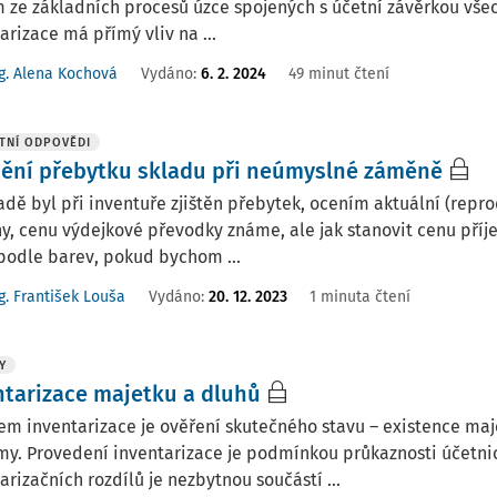
 ze základních procesů úzce spojených s účetní závěrkou vše
arizace má přímý vliv na ...
g. Alena Kochová
Vydáno:
6. 2. 2024
49 minut čtení
TNÍ ODPOVĚDI
ění přebytku skladu při neúmyslné záměně
adě byl při inventuře zjištěn přebytek, ocením aktuální (repr
, cenu výdejkové převodky známe, ale jak stanovit cenu pří
podle barev, pokud bychom ...
g. František Louša
Vydáno
:
20. 12. 2023
1 minuta čtení
Y
ntarizace majetku a dluhů
m inventarizace je ověření skutečného stavu – existence maj
y. Provedení inventarizace je podmínkou průkaznosti účetnict
arizačních rozdílů je nezbytnou součástí ...