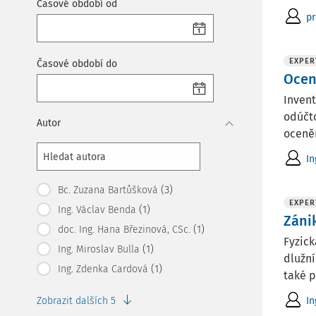
Časové období od
pr
EXPER
Časové období do
Ocen
Invent
odúčto
Autor
oceněn
In
(3)
Bc. Zuzana Bartůšková
EXPER
(1)
Ing. Václav Benda
Záni
(1)
doc. Ing. Hana Březinová, CSc.
Fyzick
(1)
Ing. Miroslav Bulla
dlužní
(1)
Ing. Zdenka Cardová
také p
In
Zobrazit dalších 5