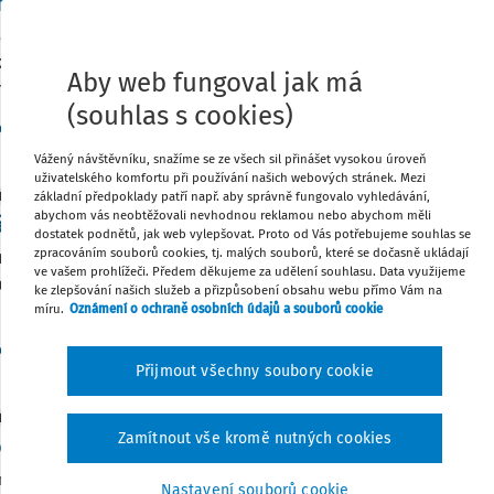
ntarizace majetku a závazků
arizace je základní podmínkou průkaznosti existence a záro
ů účetní jednotky. Pokud si chcete být při tomto náročném p
Aby web fungoval jak má
ími povinnostmi při ...
(souhlas s cookies)
c. Ing. Hana Březinová CSc.
Vydáno:
31. 12. 2025
4 kroky
Vážený návštěvníku, snažíme se ze všech sil přinášet vysokou úroveň
uživatelského komfortu při používání našich webových stránek. Mezi
základní předpoklady patří např. aby správně fungovalo vyhledávání,
É CHECKLISTY
abychom vás neobtěžovali nevhodnou reklamou nebo abychom měli
ěrkové operace
dostatek podnětů, jak web vylepšovat. Proto od Vás potřebujeme souhlas se
zpracováním souborů cookies, tj. malých souborů, které se dočasně ukládají
rkové operace, tedy především zachycení účetních odpisů, po
ve vašem prohlížeči. Předem děkujeme za udělení souhlasu. Data využijeme
ahovému dni, vyčíslení rezerv či přechodných a dohadných pol
ke zlepšování našich služeb a přizpůsobení obsahu webu přímo Vám na
 uzávěrky. Tento chytrý ...
míru.
Oznámení o ochraně osobních údajů a souborů cookie
of. Ing. Jiří Strouhal Ph.D.
Vydáno:
31. 12. 2025
10 kroků
Přijmout všechny soubory cookie
É CHECKLISTY
Zamítnout vše kromě nutných cookies
vá analýza
slitelnou součástí účetní uzávěrky je daňová analýza, tedy k
Nastavení souborů cookie