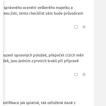
veň správného ocenění veškerého majetku a
rocesu jisti, tento checklist vám bude průvodcem
souzení opravných položek, přepočet cizích měn
ožek, jsou jedním z prvních kroků při přípravě
vantifikace jak splatné, tak odložené daně z