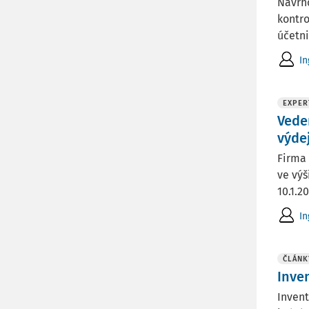
Navrho
kontro
účetni
In
EXPER
Vede
výde
Firma 
ve výš
10.1.2
In
ČLÁNK
Inve
Invent