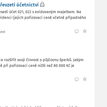
evzetí účetnictví
že nesedí účet 021, 022 s evidovaným majetkem. Na
videnci (jejich pořizovací ceně včetně případného
tení
 rozšířit svoji činnost o půjčovnu šperků. Jakým
 při pořizovací ceně nižší než 80 000 Kč je