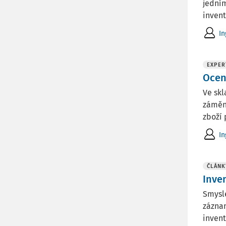
jedním
invent
In
EXPER
Ocen
Ve skl
záměny
zboží 
In
ČLÁNK
Inve
Smysle
záznam
invent