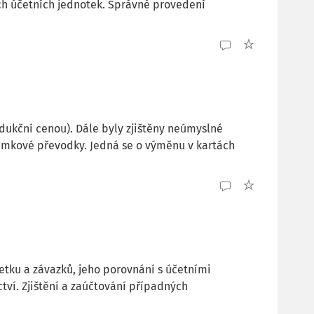
ch účetních jednotek. Správné provedení
odukční cenou). Dále byly zjištěny neúmyslné
jemkové převodky. Jedná se o výměnu v kartách
etku a závazků, jeho porovnání s účetními
ví. Zjištění a zaúčtování případných