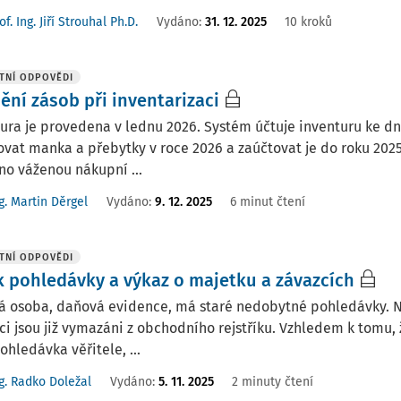
of. Ing. Jiří Strouhal Ph.D.
Vydáno:
31. 12. 2025
10 kroků
TNÍ ODPOVĚDI
ění zásob při inventarizaci
ura je provedena v lednu 2026. Systém účtuje inventuru ke dni
vat manka a přebytky v roce 2026 a zaúčtovat je do roku 2025.
o váženou nákupní ...
g. Martin Děrgel
Vydáno
:
9. 12. 2025
6 minut čtení
TNÍ ODPOVĚDI
k pohledávky a výkaz o majetku a závazcích
á osoba, daňová evidence, má staré nedobytné pohledávky. Na 
ci jsou již vymazáni z obchodního rejstříku. Vzhledem k tomu
ohledávka věřitele, ...
g. Radko Doležal
Vydáno
:
5. 11. 2025
2 minuty čtení