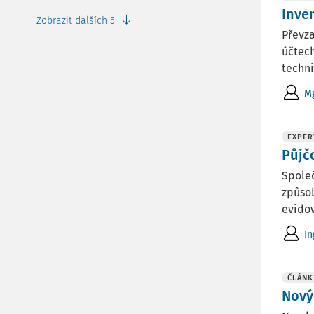
Inve
Zobrazit dalších 5
Převza
účtech
techni
Mg
EXPER
Půjč
Společ
způsob
evidov
In
ČLÁNK
Nový