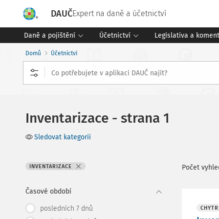
DAUČ
Expert na daně a účetnictví
Daně a pojištění
Účetnictví
Legislativa a komen
Domů
Účetnictví
Inventarizace - strana 1
Sledovat kategorii
INVENTARIZACE
Počet vyhl
Časové období
posledních 7 dnů
CHYTR