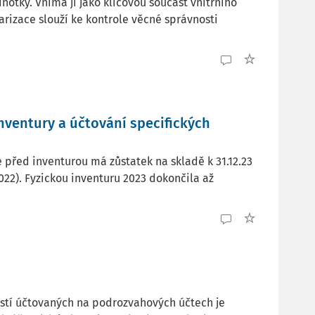
otky. Vnímá ji jako klíčovou součást vnitřního
arizace slouží ke kontrole věcné správnosti
ventury a účtování specifických
 před inventurou má zůstatek na skladě k 31.12.23
.2022). Fyzickou inventuru 2023 dokončila až
ností účtovaných na podrozvahových účtech je