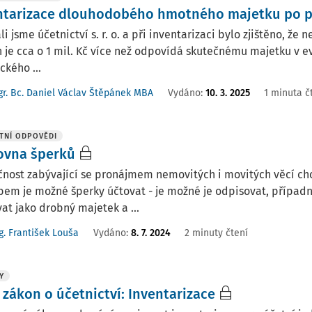
ntarizace dlouhodobého hmotného majetku po př
li jsme účetnictví s. r. o. a při inventarizaci bylo zjištěno, 
 je cca o 1 mil. Kč více než odpovídá skutečnému majetku v e
ckého ...
r. Bc. Daniel Václav Štěpánek MBA
Vydáno
:
10. 3. 2025
1 minuta č
TNÍ ODPOVĚDI
ovna šperků
nost zabývající se pronájmem nemovitých i movitých věcí chce
em je možné šperky účtovat - je možné je odpisovat, případně
at jako drobný majetek a ...
g. František Louša
Vydáno
:
8. 7. 2024
2 minuty čtení
Y
 zákon o účetnictví: Inventarizace