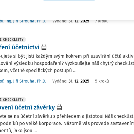
ů právnických osob. V našem chytrém checklistu vás provede
ch odpisů či vyloučením daňově ...
of. Ing. Jiří Strouhal Ph.D.
Vydáno:
31. 12. 2025
7 kroků
É CHECKLISTY
ření účetnictví
ujete si být jisti každým svým kokrem při uzavírání účtů akti
ování výsledku hospodaření? Vyzkoušejte náš chytrý checklis
em, včetně specifických postupů ...
of. Ing. Jiří Strouhal Ph.D.
Vydáno:
31. 12. 2025
5 kroků
É CHECKLISTY
avení účetní závěrky
vte se na účetní závěrku s přehledem a jistotou! Náš checklis
podniků po velké korporace. Názorně vás provede sestavením r
ntů, jako jsou ...