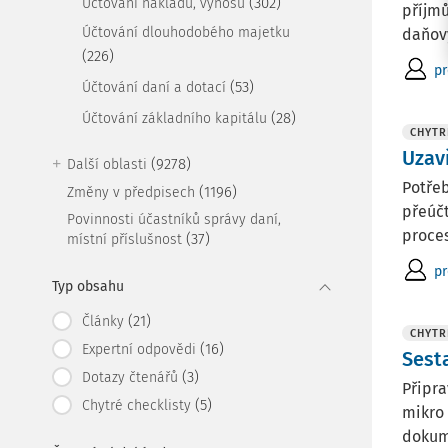
(302)
Účtování nákladů, výnosů
příjm
Účtování dlouhodobého majetku
daňový
(226)
pr
(53)
Účtování daní a dotací
(28)
Účtování základního kapitálu
CHYTR
Uzav
(9278)
Další oblasti
Potřeb
(1196)
Změny v předpisech
přeúčt
Povinnosti účastníků správy daní,
proces
(37)
místní příslušnost
pr
Typ obsahu
(21)
Články
CHYTR
(16)
Expertní odpovědi
Sest
(3)
Dotazy čtenářů
Připra
(5)
Chytré checklisty
mikro 
dokume