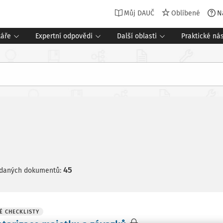
Můj DAUČ
Oblíbené
N
táře
Expertní odpovědi
Další oblasti
Praktické nás
45
edaných dokumentů:
É CHECKLISTY