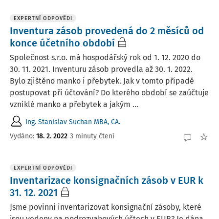
EXPERTNÍ ODPOVĚDI
Inventura zásob provedená do 2 měsíců od
konce účetního období
Společnost s.r.o. má hospodářský rok od 1. 12. 2020 do
30. 11. 2021. Inventuru zásob provedla až 30. 1. 2022.
Bylo zjištěno manko i přebytek. Jak v tomto případě
postupovat při účtování? Do kterého období se zaúčtuje
vzniklé manko a přebytek a jakým ...
Ing. Stanislav Suchan MBA, CA.
Vydáno
:
18. 2. 2022
3 minuty čtení
EXPERTNÍ ODPOVĚDI
Inventarizace konsignačních zásob v EUR k
31. 12. 2021
Jsme povinni inventarizovat konsignační zásoby, které
jsou vedeny na podrozvahových účtech v EUR? Je dána