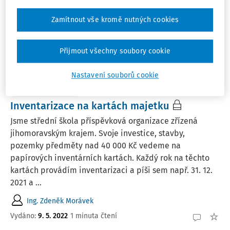
z pohledu právních předpisů. Tento se ve své první části
věnuje vykazování, oceňování, inventarizaci, odpisování
Zamítnout vše kromě nutných cookies
a zveřejnění průmyslových práv ...
Ing. Marek Jošt Ph.D.
Přijmout všechny soubory cookie
Vydáno:
19. 10. 2022
16 minut čtení
Nastavení souborů cookie
EXPERTNÍ ODPOVĚDI
Inventarizace na kartách majetku
Jsme střední škola příspěvková organizace zřízená
jihomoravským krajem. Svoje investice, stavby,
pozemky předměty nad 40 000 Kč vedeme na
papírových inventárních kartách. Každý rok na těchto
kartách provádím inventarizaci a píši sem např. 31. 12.
2021 a ...
Ing. Zdeněk Morávek
Vydáno
:
9. 5. 2022
1 minuta čtení