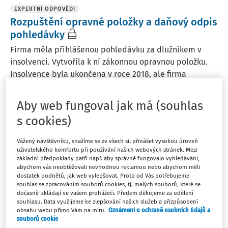
EXPERTNÍ ODPOVĚDI
Rozpuštění opravné položky a daňový odpis
pohledávky
Firma měla přihlášenou pohledávku za dlužníkem v
insolvenci. Vytvořila k ní zákonnou opravnou položku.
Insolvence byla ukončena v roce 2018, ale firma
zákonnou opravnou položku nerozpustila a ani
pohledávku neodepsala. Firma rozpustí vytvořenou ZOP
Aby web fungoval jak má (souhlas
a ...
s cookies)
Ing. Martin Děrgel
Vážený návštěvníku, snažíme se ze všech sil přinášet vysokou úroveň
Vydáno
:
28. 11. 2022
5 minut čtení
uživatelského komfortu při používání našich webových stránek. Mezi
základní předpoklady patří např. aby správně fungovalo vyhledávání,
abychom vás neobtěžovali nevhodnou reklamou nebo abychom měli
dostatek podnětů, jak web vylepšovat. Proto od Vás potřebujeme
ČLÁNKY
souhlas se zpracováním souborů cookies, tj. malých souborů, které se
Průmyslová práva v účetnictví a daních
dočasně ukládají ve vašem prohlížeči. Předem děkujeme za udělení
souhlasu. Data využijeme ke zlepšování našich služeb a přizpůsobení
Článek navazuje na příspěvek zveřejněný v předchozím
obsahu webu přímo Vám na míru.
Oznámení o ochraně osobních údajů a
čísle časopisu, který byl zaměřený na průmyslová práva
souborů cookie