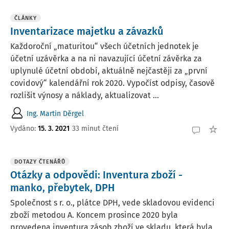
ČLÁNKY
Inventarizace majetku a závazků
Každoroční „maturitou“ všech účetních jednotek je
účetní uzávěrka a na ni navazující účetní závěrka za
uplynulé účetní období, aktuálně nejčastěji za „první
covidový“ kalendářní rok 2020. Vypočíst odpisy, časově
rozlišit výnosy a náklady, aktualizovat ...
Ing. Martin Děrgel
Vydáno:
15. 3. 2021
33 minut čtení
DOTAZY ČTENÁŘŮ
Otázky a odpovědi: Inventura zboží -
manko, přebytek, DPH
Společnost s r. o., plátce DPH, vede skladovou evidenci
zboží metodou A. Koncem prosince 2020 byla
provedena inventura zásob zboží ve skladu, která byla