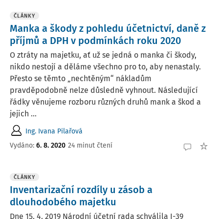
ČLÁNKY
Manka a škody z pohledu účetnictví, daně z
příjmů a DPH v podmínkách roku 2020
O ztráty na majetku, ať už se jedná o manka či škody,
nikdo nestojí a děláme všechno pro to, aby nenastaly.
Přesto se těmto „nechtěným“ nákladům
pravděpodobně nelze důsledně vyhnout. Následující
řádky věnujeme rozboru různých druhů mank a škod a
jejich ...
Ing. Ivana Pilařová
Vydáno:
6. 8. 2020
24 minut čtení
ČLÁNKY
Inventarizační rozdíly u zásob a
dlouhodobého majetku
Dne 15. 4. 2019 Národní účetní rada schválila I-39