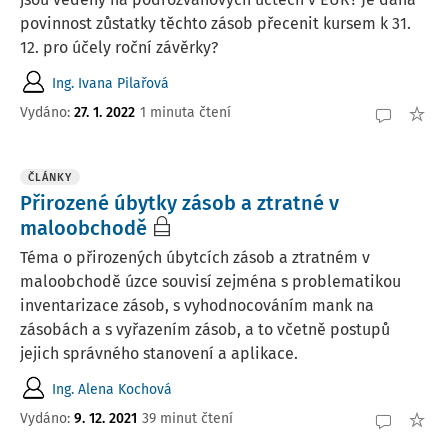
povinnost zůstatky těchto zásob přecenit kursem k 31.
12. pro účely roční závěrky?
Ing. Ivana Pilařová
Vydáno
:
27. 1. 2022
1 minuta čtení
ČLÁNKY
Přirozené úbytky zásob a ztratné v
maloobchodě
Téma o přirozených úbytcích zásob a ztratném v
maloobchodě úzce souvisí zejména s problematikou
inventarizace zásob, s vyhodnocováním mank na
zásobách a s vyřazením zásob, a to včetně postupů
jejich správného stanovení a aplikace.
Ing. Alena Kochová
Vydáno:
9. 12. 2021
39 minut čtení