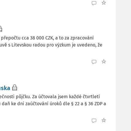
přepočtu cca 38 000 CZK, a to za zpracování
uvě s Litevskou radou pro výzkum je uvedeno, že
uska
olečnosti půjčku. Za účtovala jsem každé čtvrtletí
 daň ke dni zaúčtování úroků dle § 22 a § 36 ZDP a