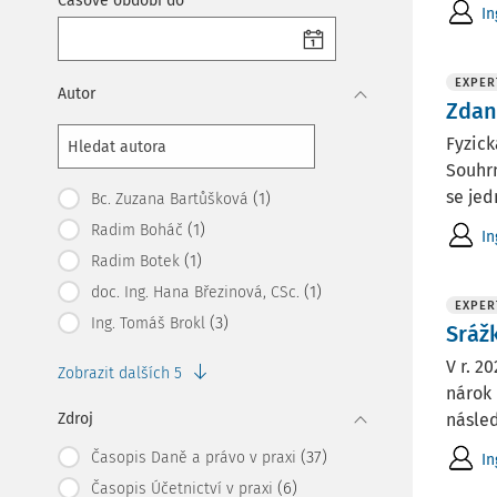
Časové období do
In
EXPER
Autor
Zdan
Fyzick
Souhrn
se jed
(1)
Bc. Zuzana Bartůšková
(1)
Radim Boháč
In
(1)
Radim Botek
(1)
doc. Ing. Hana Březinová, CSc.
EXPER
(3)
Ing. Tomáš Brokl
Sráž
V r. 2
Zobrazit dalších 5
nárok 
Zdroj
násled
(37)
Časopis Daně a právo v praxi
In
(6)
Časopis Účetnictví v praxi