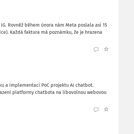
B a IG. Rovněž během února nám Meta poslala asi 15
síce). Každá faktura má poznámku, že je hrazena
u a implementaci PoC projektu AI chatbot.
azení platformy chatbota na libovolnou webovou