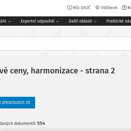
Můj DAUČ
Oblíbené
N
táře
Expertní odpovědi
Další oblasti
Praktické nás
vé ceny, harmonizace - strana 2
t předchozích 20
554
edaných dokumentů: