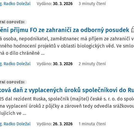
g. Radko Doležal
Vydáno
:
30. 3. 2026
3 minuty čtení
TNÍ ODPOVĚDI
ění příjmu FO ze zahraničí za odborný posudek
á osoba, nepodnikatel, zaměstnanec má příjem ze zahraničí v 
ného hodnocení projektů v oblasti biologických věd. Ve smlo
ná o dílo chráněné ...
g. Radko Doležal
Vydáno
:
30. 3. 2026
2 minuty čtení
TNÍ ODPOVĚDI
ková daň z vyplacených úroků společníkovi do R
025 dal rezident Ruska, společník (majitel) české s. r. o. do sp
na vyplacení úroků z půjčky a zároveň tedy odvedla srážkovou
ujících ve ...
g. Radko Doležal
Vydáno
:
26. 3. 2026
1 minuta čtení