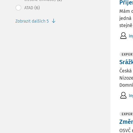
Příj
(6)
ATAD
Mám d
jedná 
Zobrazit dalších 5
stejně
In
EXPER
Sráž
Česká 
Nizoze
Domnív
In
EXPER
Změn
OSVČ m