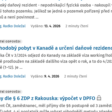
ský daňový rezident - nepodnikající fyzická osoba - nakoupil 
i tohoto pozemku. Jelikož se jedná o pozemek pořízený před r
mů a není povinnost ...
g. Radko Doležal
Vydáno
:
13. 4. 2026
2 minuty čtení
TNÍ ODPOVĚDI
hodobý pobyt v Kanadě a určení daňové reziden
a ČR v 3/2024 odjezd do Kanady na základě víza working/holid
 prodloužen na základě dalšího víza opět o rok, a to do 4/20
(1–12). Je ...
g. Radko Doležal
Vydáno
:
9. 4. 2026
2 minuty čtení
TNÍ ODPOVĚDI
my dle § 6 ZDP z Rakouska: výpočet v DPFO
nt ČR, zaměstnanec, měl příjmy dle §6 postupně od 3 zaměstn
f) odst. 4 si poplatník může vybrat výhodnější metodu zdaně