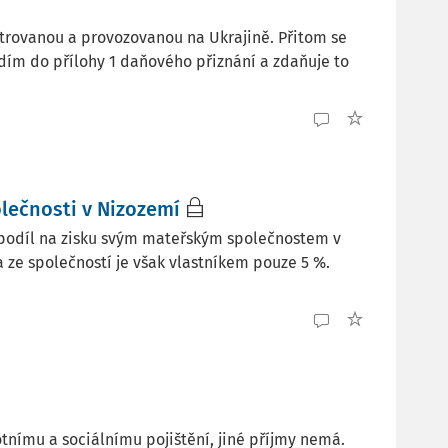
rovanou a provozovanou na Ukrajině. Přitom se
dím do přílohy 1 daňového přiznání a zdaňuje to
lečnosti v Nizozemí
a podíl na zisku svým mateřským společnostem v
a ze společností je však vlastníkem pouze 5 %.
votnímu a sociálnímu pojištění, jiné příjmy nemá.