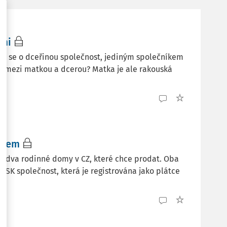
ami
edná se o dceřinou společnost, jediným společníkem
sku mezi matkou a dcerou? Matka je ale rakouská
ntem
ví dva rodinné domy v CZ, které chce prodat. Oba
SK společnost, která je registrována jako plátce