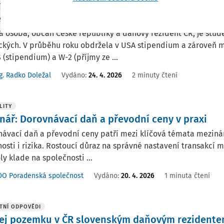
TNÍ ODPOVĚDI
endium a příjem z USA
á osoba, občan České republiky a daňový rezident ČR, je stud
kých. V průběhu roku obdržela v USA stipendium a zároveň měl
 (stipendium) a W-2 (příjmy ze ...
g. Radko Doležal
Vydáno
:
24. 4. 2026
2 minuty čtení
LITY
nář: Dorovnávací daň a převodní ceny v praxi
ávací daň a převodní ceny patří mezi klíčová témata mezinár
osti i rizika. Rostoucí důraz na správné nastavení transakcí
ly klade na společnosti ...
DO Poradenská společnost
Vydáno:
20. 4. 2026
1 minuta čtení
TNÍ ODPOVĚDI
ej pozemku v ČR slovenským daňovým rezident