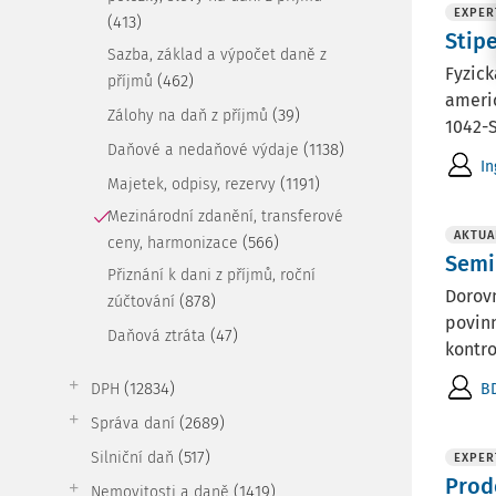
EXPER
(413)
Stip
Sazba, základ a výpočet daně z
Fyzick
(462)
příjmů
americ
(39)
Zálohy na daň z příjmů
1042-S
(1138)
Daňové a nedaňové výdaje
In
(1191)
Majetek, odpisy, rezervy
Mezinárodní zdanění, transferové
AKTUA
(566)
ceny, harmonizace
Semi
Přiznání k dani z příjmů, roční
Dorovn
(878)
zúčtování
povinn
(47)
Daňová ztráta
kontro
(12834)
B
DPH
(2689)
Správa daní
(517)
Silniční daň
EXPER
Prod
(1419)
Nemovitosti a daně