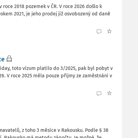
v roce 2018 pozemek v ČR. V roce 2026 došlo k
okem 2021, je jeho prodej již osvobozený od daně
ce
ay, toto vízum platilo do 3/2025, pak byl pobyt v
26. V roce 2025 měla pouze příjmy ze zaměstnání v
avatelů, z toho 3 měsíce v Rakousku. Podle § 38
ní. Rakousko má metodu zápočtu. Je možné, že