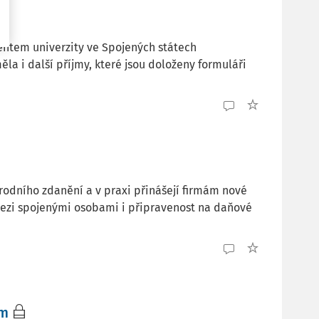
entem univerzity ve Spojených státech
a i další příjmy, které jsou doloženy formuláři
odního zdanění a v praxi přinášejí firmám nové
 mezi spojenými osobami i připravenost na daňové
em