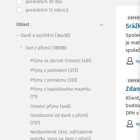
posledních 30 dnů
posledních 12 měsíců
EXPER
Oblast
Sráž
Společ
(34430)
Daně a pojištění
je mat
(18938)
Daň z příjmů
společ
(451)
Příjmy ze závislé činnosti
In
(373)
Příjmy z podnikání
(333)
Příjmy z pronájmu
EXPER
Zdan
Příjmy z kapitálového majetku
(71)
Klient
budou 
(446)
Ostatní příjmy
DPH v 
Osvobození od daně z příjmů
(757)
In
Nezdanitelné části, odčitatelné
položky, slevy na dani z příjmů