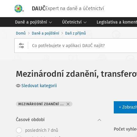
DAUČ
Expert na daně a účetnictví
Daně a pojištění
Účetnictví
Legislativa a komen
Domů
Daně a pojištění
Daň z příjmů
Mezinárodní zdanění, transfero
Sledovat kategorii
MEZINÁRODNÍ ZDANĚNÍ ...
+ Zobrazi
Časové období
Počet vyhl
posledních 7 dnů