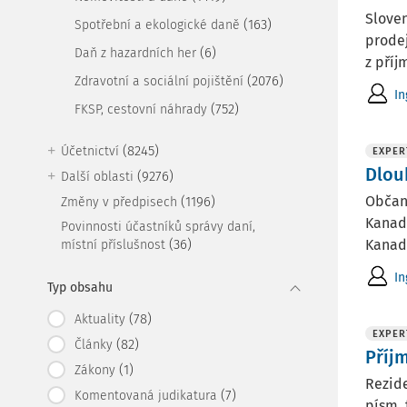
Sloven
(163)
Spotřební a ekologické daně
prodej
(6)
Daň z hazardních her
z příj
(2076)
Zdravotní a sociální pojištění
In
(752)
FKSP, cestovní náhrady
(8245)
Účetnictví
EXPER
Dlou
(9276)
Další oblasti
Občank
(1196)
Změny v předpisech
Kanadě
Povinnosti účastníků správy daní,
(36)
Kanadě 
místní příslušnost
In
Typ obsahu
(78)
Aktuality
EXPER
(82)
Články
Příj
(1)
Zákony
Rezide
(7)
Komentovaná judikatura
písm. 