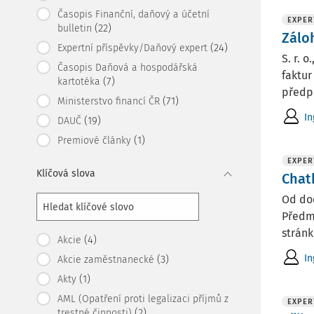
Časopis Finanční, daňový a účetní
EXPER
(22)
bulletin
Zálo
(24)
Expertní příspěvky/Daňový expert
S. r. 
Časopis Daňová a hospodářská
faktur
(7)
kartotéka
předpl
(71)
Ministerstvo financí ČR
In
(19)
DAUČ
(1)
Premiové články
EXPER
Klíčová slova
Chat
Od do
Předm
stránk
(4)
Akcie
In
(3)
Akcie zaměstnanecké
(1)
Akty
AML (Opatření proti legalizaci příjmů z
EXPER
(2)
trestné činnosti)