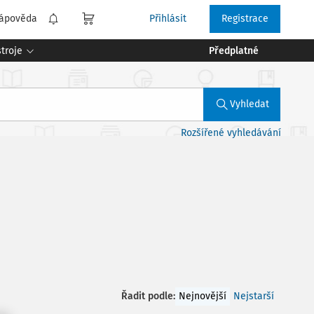
ápověda
Přihlásit
Registrace
troje
Předplatné
Vyhledat
Rozšířené vyhledávání
Řadit podle
:
Nejnovější
Nejstarší