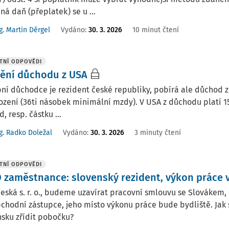
ná daň (přeplatek) se u ...
g. Martin Děrgel
Vydáno
:
30. 3. 2026
10 minut čtení
TNÍ ODPOVĚDI
ění důchodu z USA
ní důchodce je rezident české republiky, pobírá ale důchod z
zení (36ti násobek minimální mzdy). V USA z důchodu platí 15
, resp. částku ...
g. Radko Doležal
Vydáno
:
30. 3. 2026
3 minuty čtení
TNÍ ODPOVĚDI
 zaměstnance: slovenský rezident, výkon práce 
eská s. r. o., budeme uzavírat pracovní smlouvu se Slovákem,
chodní zástupce, jeho místo výkonu práce bude bydliště. Jak
nsku zřídit pobočku?