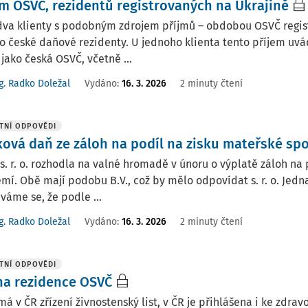
em OSVČ, rezidentů registrovaných na Ukrajině
va klienty s podobným zdrojem příjmů – obdobou OSVČ regist
o české daňové rezidenty. U jednoho klienta tento příjem uvá
 jako česká OSVČ, včetně ...
g. Radko Doležal
Vydáno
:
16. 3. 2026
2 minuty čtení
TNÍ ODPOVĚDI
ková daň ze záloh na podíl na zisku mateřské spo
s. r. o. rozhodla na valné hromadě v únoru o výplatě záloh n
mí. Obě mají podobu B.V., což by mělo odpovídat s. r. o. Jedn
áme se, že podle ...
g. Radko Doležal
Vydáno
:
16. 3. 2026
2 minuty čtení
TNÍ ODPOVĚDI
a rezidence OSVČ
á v ČR zřízení živnostenský list, v ČR je přihlášena i ke zdra