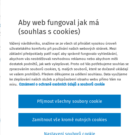
TNÍ ODPOVĚDI
Aby web fungoval jak má
ková daň z rozdělení zisku mezi spojenými osob
(souhlas s cookies)
nost s r. o. si chce rozdělit nerozdělený zisk minulých let. J
eřská společnost. Platí se 15% srážková daň při rozdělení zi
Vážený návštěvníku, snažíme se ze všech sil přinášet vysokou úroveň
nost, zatímco ...
uživatelského komfortu při používání našich webových stránek. Mezi
základní předpoklady patří např. aby správně fungovalo vyhledávání,
g. Radko Doležal
Vydáno
:
30. 4. 2026
1 minuta čtení
abychom vás neobtěžovali nevhodnou reklamou nebo abychom měli
dostatek podnětů, jak web vylepšovat. Proto od Vás potřebujeme souhlas se
zpracováním souborů cookies, tj. malých souborů, které se dočasně ukládají
ve vašem prohlížeči. Předem děkujeme za udělení souhlasu. Data využijeme
TNÍ ODPOVĚDI
ke zlepšování našich služeb a přizpůsobení obsahu webu přímo Vám na
ění výstavby řadových domů slovenským rezide
míru.
Oznámení o ochraně osobních údajů a souborů cookie
, fyzická osoba, daňový rezident SK a osoba nepodnikající sta
splňovat podmínku sociálního bydlení do 350m2 a staví mu je 
Přijmout všechny soubory cookie
CZ. Dostavěno bude ...
g. Jan Ployer
Vydáno
:
27. 4. 2026
4 minuty čtení
Zamítnout vše kromě nutných cookies
Nastavení souborů cookie