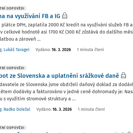
TNÍ ODPOVĚDI
ha na využívání FB a IG
o., plátce DPH, zaplatila 2000 Kč kredit na využívání služeb F
 v celkové hodnotě asi 1700 Kč (300 Kč zůstává do dalšího mě
atbou a zároveň ...
g. Lukáš Taragel
Vydáno
:
16. 3. 2026
1 minuta čtení
TNÍ ODPOVĚDI
bot ze Slovenska a uplatnění srážkové daně
davatele ze Slovenska jsme obdrželi daňový doklad za dodávk
ětem dodávky a fakturováno v jedné ceně dohromady je: Nas
u s využitím stromové struktury a ...
g. Radko Doležal
Vydáno
:
16. 3. 2026
1 minuta čtení
TNÍ ODPOVĚDI