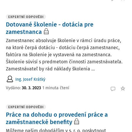
EXPERTNÍ ODPOVĚDI
Dotované školenie - dotácia pre
zamestnanca
Zamestnanec absolvuje školenie v rámci úradu práce,
na ktoré čerpá dotáciu - dotáciu čerpá zamestnanec,
faktúra na školenie je vystavená na zamestnanca.
Školenie súvisí s predmetom činnosti zamestnávateľa.
Zamestnávateľ by rád náklady školenia ...
Ing. Josef Krátký
Vydáno
:
30. 3. 2023
1 minuta čtení
EXPERTNÍ ODPOVĚDI
Práce na dohodu o provedení práce a
zaměstnanecké benefity
Můžeme našim dohodářům v s. r. o. poskytnout