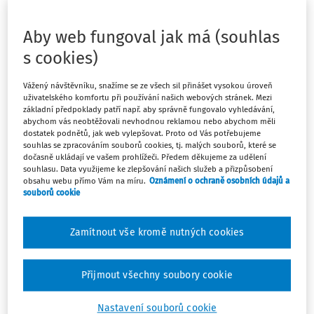
47
Počet vyhledaných dokumentů:
Aby web fungoval jak má (souhlas
Řadit podle
:
s cookies)
Nejnovější
Nejstarší
Vážený návštěvníku, snažíme se ze všech sil přinášet vysokou úroveň
EXPERTNÍ ODPOVĚDI
uživatelského komfortu při používání našich webových stránek. Mezi
Čerpání FKSP od 1. 1. 2024 u školy
základní předpoklady patří např. aby správně fungovalo vyhledávání,
abychom vás neobtěžovali nevhodnou reklamou nebo abychom měli
Jsme příspěvková organizace zřízená obcí - základní
dostatek podnětů, jak web vylepšovat. Proto od Vás potřebujeme
souhlas se zpracováním souborů cookies, tj. malých souborů, které se
škola, tj. dotknout se nás změny, které v roce 2024
dočasně ukládají ve vašem prohlížeči. Předem děkujeme za udělení
vstoupí platnost (dle § 33 vyplývá, že příděl do fondu
souhlasu. Data využijeme ke zlepšování našich služeb a přizpůsobení
obsahu webu přímo Vám na míru.
Oznámení o ochraně osobních údajů a
tvoří od roku 2024 již pouze 1% z ročního objemu
souborů cookie
nákladů zúčtovaných na platy a náhrady platů. ...
Ing. Zdeněk Morávek
Zamítnout vše kromě nutných cookies
Vydáno
:
28. 12. 2023
1 minuta čtení
Přijmout všechny soubory cookie
EXPERTNÍ ODPOVĚDI
Odměna v době mateřské dovolené
Nastavení souborů cookie