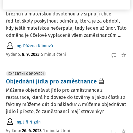
Zaměstnankyně v pracovním poměru nastoupila v
březnu na mateřskou dovolenou a v srpnu jí chce
ředitel školy poskytnout odměnu, která je za období,
kdy ještě mateřskou nečerpala, tedy leden až únor. Tato
odměna je účelově vyplacená všem zaměstnancům ...
Ing. Růžena Klímová
Vydáno
:
8. 9. 2023
5 minut čtení
EXPERTNÍ ODPOVĚDI
Objednání jídla pro zaměstnance
Můžeme objednávat jídlo pro zaměstnance z
restaurace, která ho doveze do továrny a jakou částku z
faktury můžeme dát do nákladu? A můžeme objednávat
jídlo i přesto, že zaměstnanci mají stravenky?
Ing. Jiří Nigrin
Vydáno
:
26. 6. 2023
1 minuta čtení