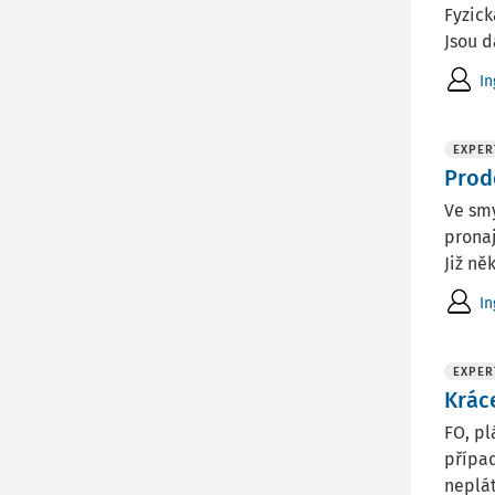
Fyzick
Jsou 
In
EXPER
Prode
Ve smy
prona
Již něk
In
EXPER
Krác
FO, pl
přípa
neplá