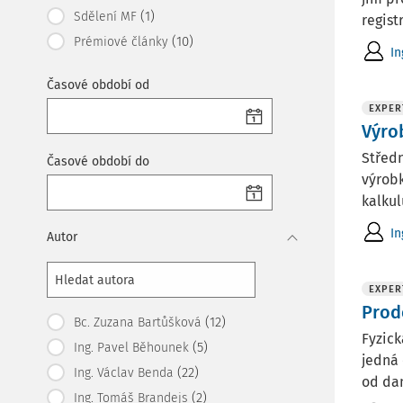
(1)
Sdělení MF
regist
(10)
Prémiové články
In
Časové období od
EXPER
Výro
Středn
Časové období do
výrobk
kalkulu
In
Autor
EXPER
Prod
(12)
Bc. Zuzana Bartůšková
Fyzick
(5)
Ing. Pavel Běhounek
jedná 
(22)
Ing. Václav Benda
od dan
(2)
Ing. Tomáš Brandejs