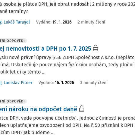
á osoba je plátce DPH, její obrat nedosáhl 2 miliony v roce 2
dané termíny?
g. Lukáš Taragel
Vydáno
:
19. 1. 2026
2 minuty čtení
TNÍ ODPOVĚDI
j nemovitosti a DPH po 1. 7. 2025
slu nové právní úpravy § 56 ZDPH Společnost A s.r.o. (neplátc
jímá. Uskutečňuje pouze nájem fyzickým osobám, tedy plnění
olik let díky těmto ...
g. Ladislav Pitner
Vydáno
:
16. 1. 2026
3 minuty čtení
TNÍ ODPOVĚDI
ení nároku na odpočet daně
átce DPH, vede podvojné účetnictví. Jednou z činností je pr
dech uplatňujeme osvobození od DPH. Na ř. 50 přiznání k DP
tcům DPH? Jak budeme ...