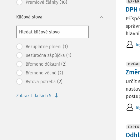
(10)
EXPER
Premiové články
DPH 
Klíčová slova
Příspě
správn
hlavn
In
(1)
Bezúplatné plnění
(1)
Bezúročná zápůjčka
(2)
Břemeno důkazní
PRÉMI
Změn
(2)
Břemeno věcné
Určit 
(2)
Bytová potřeba
nastav
Zobrazit dalších 5
postup
In
EXPER
Odhl