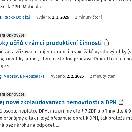
raci k DPH. Mohu do ...
g. Radko Doležal
Vydáno
:
2. 2. 2026
2 minuty čtení
TNÍ ODPOVĚDI
bky učňů v rámci produktivní činnosti
í škola zřizovaná krajem v rámci praxe žáků vyrábí výrobky (v 
y, knedlíky, apod., které následně prodává. Produktivní činno
je v ...
g. Miroslava Nebuželská
Vydáno
:
2. 2. 2026
2 minuty čtení
TNÍ ODPOVĚDI
ej nově zkolaudovaných nemovitostí a DPH
á osoba, neplátce DPH, má příjmy dle § 7 ZDP a příjmy dle § 
o pronájmy a tak i když přesahuje obrat k DPH, tak protože 
ě bez nároku na odpočet ...