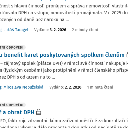
nost s hlavní činností pronájem a správa nemovitostí vlastnila
tňovala DPH na vstupu, nemovitosti pronajímala. V r. 2025 doš
zených od daně bez nároku na ...
g. Lukáš Taragel
Vydáno
:
3. 2. 2026
2 minuty čtení
TNÍ ODPOVĚDI
u benefit karet poskytovaných spolkem členům
 – zájmový spolek (plátce DPH) v rámci své činnosti nakupuje 
 (fyzickým osobám) jako protiplnění v rámci členského příspěv
bez DPH s odkazem na to ...
g. Miroslava Nebuželská
Vydáno
:
2. 2. 2026
1 minuta čtení
TNÍ ODPOVĚDI
ř a obrat DPH
 FO, fakturuje zdravotnickému zařízení měsíčně za konzultační
ovedené výkony a dále procenta z doplatku od pacientů za do