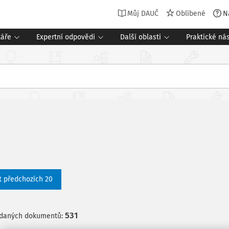
Můj DAUČ
Oblíbené
N
táře
Expertní odpovědi
Další oblasti
Praktické nás
t předchozích 20
531
edaných dokumentů: