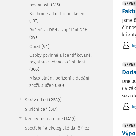
EXPER
(315)
povinnosti
Fakt
Souhrnné a kontrolní hlášení
Jsme č
(137)
činnos
Ručení za DPH a zajištění DPH
klient
(59)
In
(94)
Obrat
Osoby povinné a identifikované,
registrace, zdaňovací období
EXPER
(305)
Dodá
Místo plnění, pořízení a dodání
Dne 30
(510)
zboží, služeb
64 zák
se a d
(2689)
Správa daní
In
(517)
Silniční daň
(1419)
Nemovitosti a daně
EXPER
(163)
Spotřební a ekologické daně
Výpo