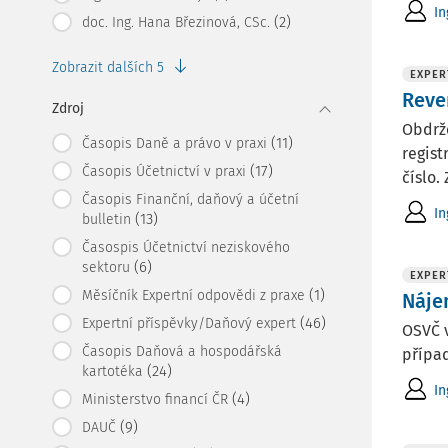
In
(2)
doc. Ing. Hana Březinová, CSc.
Zobrazit dalších 5
EXPER
Reve
Zdroj
Obdrže
(11)
Časopis Daně a právo v praxi
regist
(17)
Časopis Účetnictví v praxi
číslo.
Časopis Finanční, daňový a účetní
In
(13)
bulletin
Časospis Účetnictví neziskového
(6)
sektoru
EXPER
(1)
Měsíčník Expertní odpovědi z praxe
Náje
(46)
Expertní příspěvky/Daňový expert
OSVČ v
Časopis Daňová a hospodářská
případ
(24)
kartotéka
In
(4)
Ministerstvo financí ČR
(9)
DAUČ