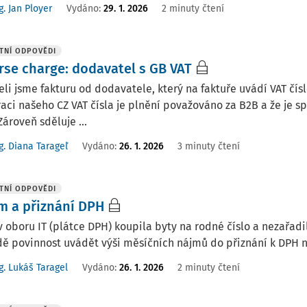
g. Jan Ployer
Vydáno
:
29. 1. 2026
2 minuty čtení
TNÍ ODPOVĚDI
rse charge: dodavatel s GB VAT
li jsme fakturu od dodavatele, který na faktuře uvádí VAT čís
raci našeho CZ VAT čísla je plnění považováno za B2B a že je 
 Zároveň sděluje ...
g. Diana Tarageľ
Vydáno
:
26. 1. 2026
3 minuty čtení
TNÍ ODPOVĚDI
m a přiznání DPH
 oboru IT (plátce DPH) koupila byty na rodné číslo a nezařad
ě povinnost uvádět výši měsíčních nájmů do přiznání k DPH na
g. Lukáš Taragel
Vydáno
:
26. 1. 2026
2 minuty čtení