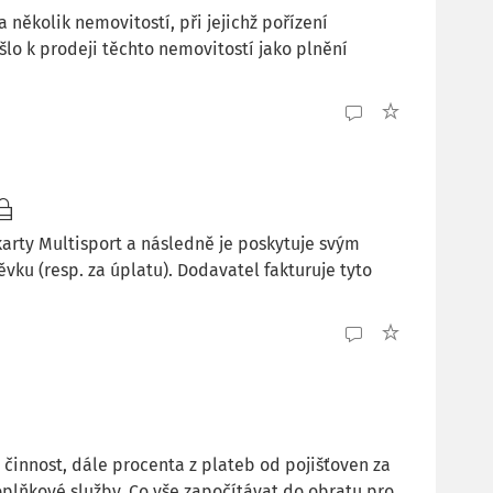
 několik nemovitostí, při jejichž pořízení
lo k prodeji těchto nemovitostí jako plnění
karty Multisport a následně je poskytuje svým
ku (resp. za úplatu). Dodavatel fakturuje tyto
 činnost, dále procenta z plateb od pojišťoven za
plňkové služby. Co vše započítávat do obratu pro