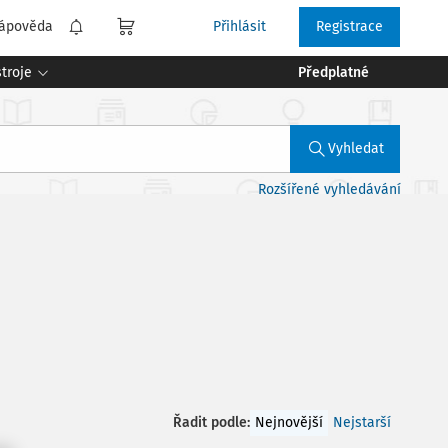
ápověda
Přihlásit
Registrace
troje
Předplatné
Vyhledat
Rozšířené vyhledávání
Řadit podle
:
Nejnovější
Nejstarší