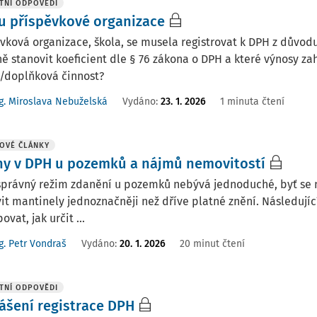
TNÍ ODPOVĚDI
u příspěvkové organizace
vková organizace, škola, se musela registrovat k DPH z důvodu
ě stanovit koeficient dle § 76 zákona o DPH a které výnosy za
í/doplňková činnost?
g. Miroslava Nebuželská
Vydáno
:
23. 1. 2026
1 minuta čtení
OVÉ ČLÁNKY
y v DPH u pozemků a nájmů nemovitostí
správný režim zdanění u pozemků nebývá jednoduché, byť se n
it mantinely jednoznačněji než dříve platné znění. Následující
ovat, jak určit ...
g. Petr Vondraš
Vydáno:
20. 1. 2026
20 minut čtení
TNÍ ODPOVĚDI
ášení registrace DPH