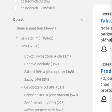
posledních 30 dnů
posledních 12 měsíců
EXPER
Oblast
Fakt
Naše s
(34441)
Daně a pojištění
parkov
(18945)
Daň z příjmů
plánuj
(12838)
DPH
In
(374)
Dovoz, vývoz zboží a clo
(359)
Daňové doklady
EXPER
Prod
(345)
Základ DPH a jeho opravy
FO, po
(511)
Sazby DPH
chodí
(537)
Osvobození od DPH
prosto
(941)
Odpočet DPH a jeho vracení
In
(225)
Zvláštní režimy DPH
Režim přenesení daňové