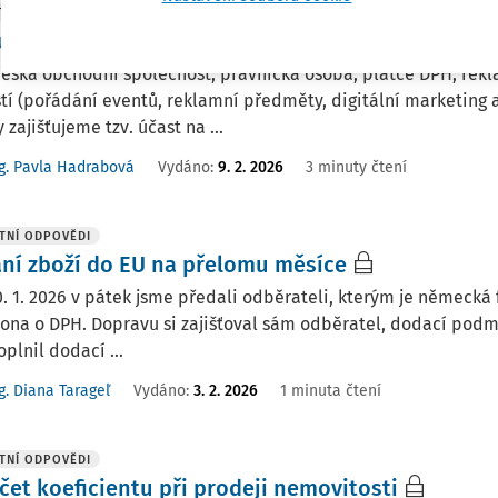
TNÍ ODPOVĚDI
urace letenek klientovi s 0% DPH
eská obchodní společnost, právnická osoba, plátce DPH, rek
tí (pořádání eventů, reklamní předměty, digitální marketing at
y zajišťujeme tzv. účast na ...
g. Pavla Hadrabová
Vydáno
:
9. 2. 2026
3 minuty čtení
TNÍ ODPOVĚDI
ní zboží do EU na přelomu měsíce
. 1. 2026 v pátek jsme předali odběrateli, kterým je německá
ona o DPH. Dopravu si zajišťoval sám odběratel, dodací podmí
oplnil dodací ...
g. Diana Tarageľ
Vydáno
:
3. 2. 2026
1 minuta čtení
TNÍ ODPOVĚDI
čet koeficientu při prodeji nemovitosti