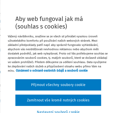
TNÍ ODPOVĚDI
Aby web fungoval jak má
ura za neoprávněné parkování a DPH
(souhlas s cookies)
polečnost (A) obdržela fakturu za neoprávněné parkování na 
ací místo má v pronájmu společnost (B). Společnost (B) vysta
Vážený návštěvníku, snažíme se ze všech sil přinášet vysokou úroveň
eme přefakturovat ...
uživatelského komfortu při používání našich webových stránek. Mezi
základní předpoklady patří např. aby správně fungovalo vyhledávání,
g. Martin Děrgel
Vydáno
:
11. 2. 2026
5 minut čtení
abychom vás neobtěžovali nevhodnou reklamou nebo abychom měli
dostatek podnětů, jak web vylepšovat. Proto od Vás potřebujeme souhlas se
zpracováním souborů cookies, tj. malých souborů, které se dočasně ukládají
ve vašem prohlížeči. Předem děkujeme za udělení souhlasu. Data využijeme
TNÍ ODPOVĚDI
ke zlepšování našich služeb a přizpůsobení obsahu webu přímo Vám na
ej služeb a zboží neplátcem do EU
míru.
Oznámení o ochraně osobních údajů a souborů cookie
dnikatel, neplátce DPH. Na základě smlouvy poskytuje služb
 na účet dodavatele platba 300 EUR měsíčně. Odběratel nemá
Přijmout všechny soubory cookie
rách, pronajatých k podnikání ...
g. Radko Doležal
Vydáno
:
11. 2. 2026
3 minuty čtení
Zamítnout vše kromě nutných cookies
Nastavení souborů cookie