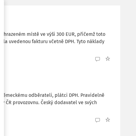
vyhrazeném místě ve výši 300 EUR, přičemž toto
vila uvedenou fakturu včetně DPH. Tyto náklady
y německému odběrateli, plátci DPH. Pravidelně
 v ČR provozovnu. Český dodavatel ve svých