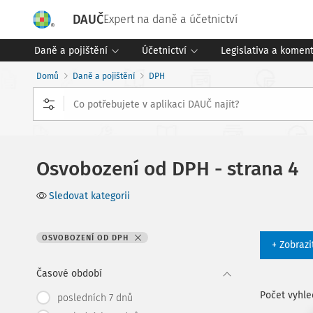
DAUČ
Expert na daně a účetnictví
Daně a pojištění
Účetnictví
Legislativa a komen
Domů
Daně a pojištění
DPH
Osvobození od DPH - strana 4
Sledovat kategorii
OSVOBOZENÍ OD DPH
+ Zobrazi
Časové období
Počet vyhl
posledních 7 dnů