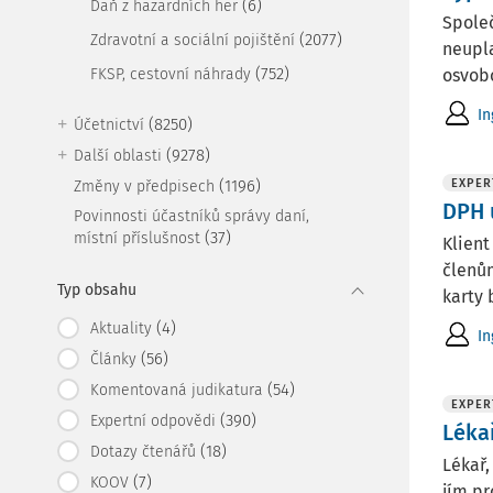
(6)
Daň z hazardních her
Společ
(2077)
Zdravotní a sociální pojištění
neupla
(752)
FKSP, cestovní náhrady
osvobo
In
(8250)
Účetnictví
(9278)
Další oblasti
(1196)
EXPER
Změny v předpisech
DPH 
Povinnosti účastníků správy daní,
(37)
místní příslušnost
Klient
členům
Typ obsahu
karty 
(4)
Aktuality
In
(56)
Články
(54)
Komentovaná judikatura
EXPER
(390)
Expertní odpovědi
Léka
(18)
Dotazy čtenářů
Lékař,
(7)
KOOV
jím pr