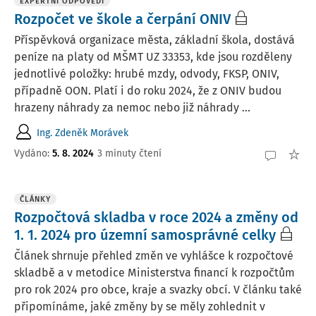
EXPERTNÍ ODPOVĚDI
Rozpočet ve škole a čerpání ONIV
Příspěvková organizace města, základní škola, dostává
peníze na platy od MŠMT UZ 33353, kde jsou rozděleny
jednotlivé položky: hrubé mzdy, odvody, FKSP, ONIV,
případně OON. Platí i do roku 2024, že z ONIV budou
hrazeny náhrady za nemoc nebo již náhrady ...
Ing. Zdeněk Morávek
Vydáno
:
5. 8. 2024
3 minuty čtení
ČLÁNKY
Rozpočtová skladba v roce 2024 a změny od
1. 1. 2024 pro územní samosprávné celky
Článek shrnuje přehled změn ve vyhlášce k rozpočtové
skladbě a v metodice Ministerstva financí k rozpočtům
pro rok 2024 pro obce, kraje a svazky obcí. V článku také
připomínáme, jaké změny by se měly zohlednit v