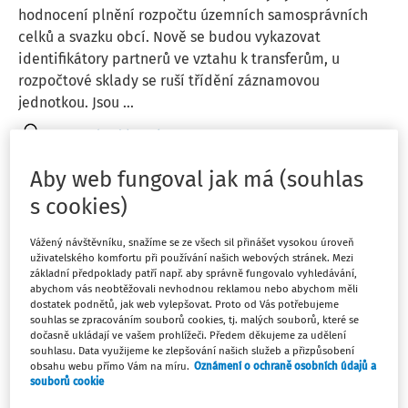
hodnocení plnění rozpočtu územních samosprávních
celků a svazku obcí. Nově se budou vykazovat
identifikátory partnerů ve vztahu k transferům, u
rozpočtové sklady se ruší třídění záznamovou
jednotkou. Jsou ...
Ivana Schneiderová
Vydáno:
24. 3. 2026
15 minut čtení
Aby web fungoval jak má (souhlas
s cookies)
EXPERTNÍ ODPOVĚDI
Zdanění dotace ze Šablon
Vážený návštěvníku, snažíme se ze všech sil přinášet vysokou úroveň
uživatelského komfortu při používání našich webových stránek. Mezi
Základní škola s. r. o. vyúčtovává k datu dílčí žádosti o
základní předpoklady patří např. aby správně fungovalo vyhledávání,
abychom vás neobtěžovali nevhodnou reklamou nebo abychom měli
platbu nárok na dotace ve výši 200 000 Kč. Náklady na
dostatek podnětů, jak web vylepšovat. Proto od Vás potřebujeme
tituly z této žádosti dle AE činí 175 000 Kč. V případě
souhlas se zpracováním souborů cookies, tj. malých souborů, které se
kontroly a schválení této žádosti bude rozdíl ve výši 25
dočasně ukládají ve vašem prohlížeči. Předem děkujeme za udělení
souhlasu. Data využijeme ke zlepšování našich služeb a přizpůsobení
000 Kč předmětem daně z příjmu ...
obsahu webu přímo Vám na míru.
Oznámení o ochraně osobních údajů a
souborů cookie
Ing. Miroslava Nebuželská