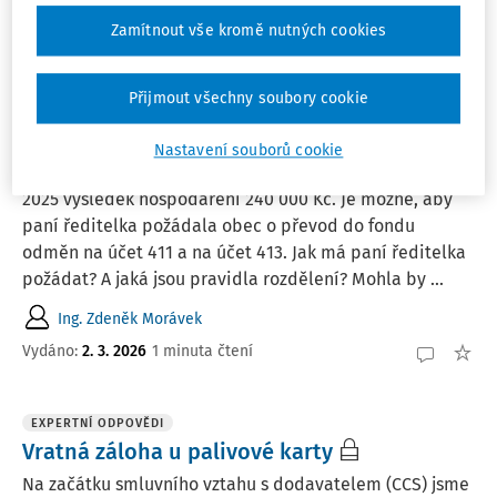
Vydáno
:
17. 3. 2026
1 minuta čtení
Zamítnout vše kromě nutných cookies
EXPERTNÍ ODPOVĚDI
Přijmout všechny soubory cookie
Žádost o převodu zisku u příspěvkové
organizace
Nastavení souborů cookie
Školka, příspěvková organizace obce, má nyní za rok
2025 výsledek hospodaření 240 000 Kč. Je možné, aby
paní ředitelka požádala obec o převod do fondu
odměn na účet 411 a na účet 413. Jak má paní ředitelka
požádat? A jaká jsou pravidla rozdělení? Mohla by ...
Ing. Zdeněk Morávek
Vydáno
:
2. 3. 2026
1 minuta čtení
EXPERTNÍ ODPOVĚDI
Vratná záloha u palivové karty
Na začátku smluvního vztahu s dodavatelem (CCS) jsme