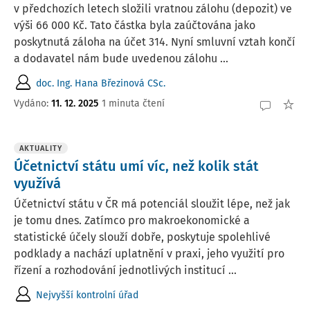
v předchozích letech složili vratnou zálohu (depozit) ve
výši 66 000 Kč. Tato částka byla zaúčtována jako
poskytnutá záloha na účet 314. Nyní smluvní vztah končí
a dodavatel nám bude uvedenou zálohu ...
doc. Ing. Hana Březinová CSc.
Vydáno
:
11. 12. 2025
1 minuta čtení
AKTUALITY
Účetnictví státu umí víc, než kolik stát
využívá
Účetnictví státu v ČR má potenciál sloužit lépe, než jak
je tomu dnes. Zatímco pro makroekonomické a
statistické účely slouží dobře, poskytuje spolehlivé
podklady a nachází uplatnění v praxi, jeho využití pro
řízení a rozhodování jednotlivých institucí ...
Nejvyšší kontrolní úřad