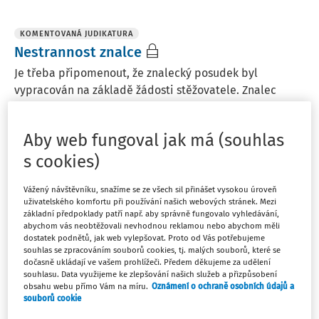
KOMENTOVANÁ JUDIKATURA
Nestrannost znalce
Je třeba připomenout, že znalecký posudek byl
vypracován na základě žádosti stěžovatele. Znalec
nereprezentuje žádného účastníka řízení, ani správní
orgán. Znalec je povinen vykonávat svou činnost
Aby web fungoval jak má (souhlas
nezávisle a nestranně (§ 1 odst. 3 zákona č. 254/2019 Sb.
s cookies)
, ...
JUDr. Ing. Ondřej Lichnovský
Vážený návštěvníku, snažíme se ze všech sil přinášet vysokou úroveň
uživatelského komfortu při používání našich webových stránek. Mezi
Vydáno:
30. 8. 2024
1 minuta čtení
základní předpoklady patří např. aby správně fungovalo vyhledávání,
abychom vás neobtěžovali nevhodnou reklamou nebo abychom měli
dostatek podnětů, jak web vylepšovat. Proto od Vás potřebujeme
souhlas se zpracováním souborů cookies, tj. malých souborů, které se
KOMENTOVANÁ JUDIKATURA
dočasně ukládají ve vašem prohlížeči. Předem děkujeme za udělení
Správný okamžik provádění výslechů
souhlasu. Data využijeme ke zlepšování našich služeb a přizpůsobení
obsahu webu přímo Vám na míru.
Oznámení o ochraně osobních údajů a
Ke kontextu projednávané věci je vhodné doplnit, že je
souborů cookie
na správci daně, v jakém pořadí provádí jednotlivé