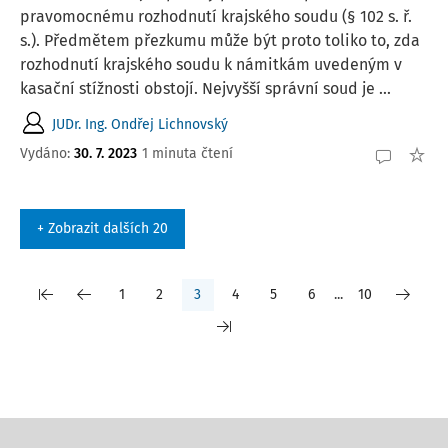
pravomocnému rozhodnutí krajského soudu (§ 102 s. ř.
s.). Předmětem přezkumu může být proto toliko to, zda
rozhodnutí krajského soudu k námitkám uvedeným v
kasační stížnosti obstojí. Nejvyšší správní soud je ...
JUDr. Ing. Ondřej Lichnovský
Vydáno:
30. 7. 2023
1 minuta čtení
+ Zobrazit dalších 20
1
2
3
4
5
6
...
10