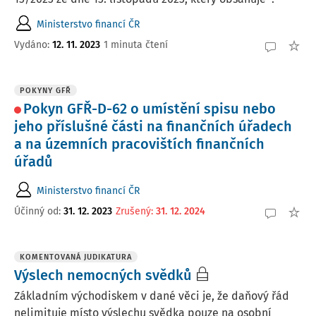
Ministerstvo financí ČR
Vydáno:
12. 11. 2023
1 minuta čtení
POKYNY GFŘ
Pokyn GFŘ-D-62 o umístění spisu nebo
jeho příslušné části na finančních úřadech
a na územních pracovištích finančních
úřadů
Ministerstvo financí ČR
Účinný od
:
31. 12. 2023
Zrušený
:
31. 12. 2024
KOMENTOVANÁ JUDIKATURA
Výslech nemocných svědků
Základním východiskem v dané věci je, že daňový řád
nelimituje místo výslechu svědka pouze na osobní