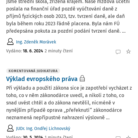
Jsme střední škola, zřízená krajem. Naše mzdová účetní
poslala na finanční úřad pozdě vyúčtování daně z
příjmů fyzických osob 2023, tzv. tvrzení daně, ale daň
byla během roku 2023 řádně placena. Byla nám FÚ
předepsána pokuta za pozdní podání tvrzení daně. ...
Ing. Zdeněk Morávek
Vydáno
:
18. 6. 2024
2 minuty čtení
KOMENTOVANÁ JUDIKATURA
Výklad evropského práva
Při výkladu a použití zákona sice je zapotřebí vycházet z
toho, co v něm zákonodárce uvedl, a nikoli z toho, co
snad uvést chtěl a do zákona nevtělil, nicméně v
nynějším případě oprava „přeřeknutí“ zákonodárce
neznamená nepřípustné nahrazení výslovně ...
JUDr. Ing. Ondřej Lichnovský
Vydáno:
30. 5. 2024
1 minuta čtení