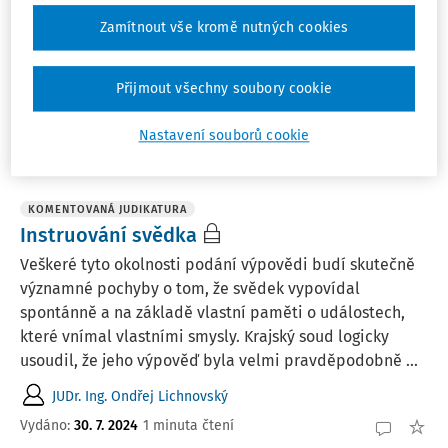
důkazy a zjišťuje skutečnosti rozhodné pro správné
Zamítnout vše kromě nutných cookies
stanovení daně. Pozdější výslech svědka může
daňovému subjektu zajistit možnost pokládat přesnější
...
Přijmout všechny soubory cookie
JUDr. Ing. Ondřej Lichnovský
Nastavení souborů cookie
Vydáno:
30. 7. 2024
1 minuta čtení
KOMENTOVANÁ JUDIKATURA
Instruování svědka
Veškeré tyto okolnosti podání výpovědi budí skutečně
významné pochyby o tom, že svědek vypovídal
spontánně a na základě vlastní paměti o událostech,
které vnímal vlastními smysly. Krajský soud logicky
usoudil, že jeho výpověď byla velmi pravděpodobně ...
JUDr. Ing. Ondřej Lichnovský
Vydáno:
30. 7. 2024
1 minuta čtení