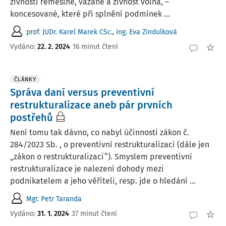
živnosti řemeslné, vázané a živnost volná, –
koncesované, které při splnění podmínek ...
prof. JUDr. Karel Marek CSc.
,
Ing. Eva Zindulková
Vydáno:
22. 2. 2024
16 minut čtení
ČLÁNKY
Správa daní versus preventivní
restrukturalizace aneb pár prvních
postřehů
Není tomu tak dávno, co nabyl účinnosti zákon č.
284/2023 Sb. , o preventivní restrukturalizaci (dále jen
„zákon o restrukturalizaci“). Smyslem preventivní
restrukturalizace je nalezení dohody mezi
podnikatelem a jeho věřiteli, resp. jde o hledání ...
Mgr. Petr Taranda
Vydáno:
31. 1. 2024
37 minut čtení