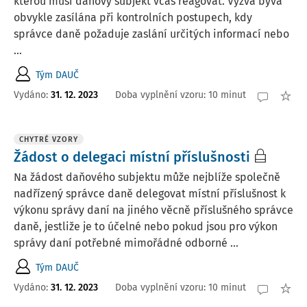
kterou musí daňový subjekt včas reagovat. Výzva bývá
obvykle zasílána při kontrolních postupech, kdy
správce daně požaduje zaslání určitých informací nebo
...
Tým DAUČ
Vydáno:
31. 12. 2023
Doba vyplnění vzoru:
10 minut
CHYTRÉ VZORY
Žádost o delegaci místní příslušnosti
Na žádost daňového subjektu může nejblíže společně
nadřízený správce daně delegovat místní příslušnost k
výkonu správy daní na jiného věcně příslušného správce
daně, jestliže je to účelné nebo pokud jsou pro výkon
správy daní potřebné mimořádné odborné ...
Tým DAUČ
Vydáno:
31. 12. 2023
Doba vyplnění vzoru:
10 minut