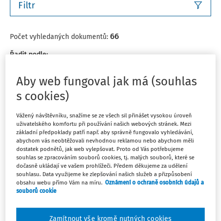
Filtr
66
Počet vyhledaných dokumentů:
Řadit podle
:
Nejnovější
Nejstarší
A-Z
Z-A
Aby web fungoval jak má (souhlas
s cookies)
NAVIGÁTOR
Vrácení cla v případě zrušení platnosti
Vážený návštěvníku, snažíme se ze všech sil přinášet vysokou úroveň
celního prohlášení
uživatelského komfortu při používání našich webových stránek. Mezi
základní předpoklady patří např. aby správně fungovalo vyhledávání,
Proces žádání o vrácení cla v situaci, kdy byla platnost
abychom vás neobtěžovali nevhodnou reklamou nebo abychom měli
odpovídajícího celního prohlášení zrušena.
dostatek podnětů, jak web vylepšovat. Proto od Vás potřebujeme
souhlas se zpracováním souborů cookies, tj. malých souborů, které se
JUDr. Marek Vrbík
,
Ing. Lenka Sabelová
,
Mgr. Filip Hájek
dočasně ukládají ve vašem prohlížeči. Předem děkujeme za udělení
souhlasu. Data využijeme ke zlepšování našich služeb a přizpůsobení
Datum poslední aktualizace
:
15. 4. 2026
obsahu webu přímo Vám na míru.
Oznámení o ochraně osobních údajů a
souborů cookie
NAVIGÁTOR
Zamítnout vše kromě nutných cookies