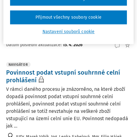
Případy, kdy se věc týkající se vrácení nebo
prominutí cla postoupí Komisi
Přijmout všechny soubory cookie
Případy, kdy se věc týkající se vrácení nebo prominutí
cla postoupí Komisi.
Nastavení souborů cookie
JUDr. Marek Vrbík
,
Ing. Lenka Sabelová
,
Mgr. Filip Hájek
Datum poslední aktualizace
:
15. 4. 2026
NAVIGÁTOR
Povinnost podat vstupní souhrnné celní
prohlášení
V rámci daného procesu je znázorněno, na které zboží
dopadá povinnost podat vstupní souhrnné celní
prohlášení, povinnost podat vstupní souhrnné celní
prohlášení se totiž nevztahuje na veškeré zboží
vstupující na území celní unie EU. Povinnost nedopadá
jak ...
JUDr. Marek Vrbík
,
Ing. Lenka Sabelová
,
Mgr. Filip Hájek