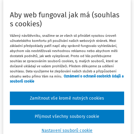
47
Počet vyhledaných dokumentů:
Aby web fungoval jak má (souhlas
Řadit podle
:
s cookies)
Nejnovější
Nejstarší
Vážený návštěvníku, snažíme se ze všech sil přinášet vysokou úroveň
AKTUALITY
uživatelského komfortu při používání našich webových stránek. Mezi
základní předpoklady patří např. aby správně fungovalo vyhledávání,
Zaměstnávání občanů Ukrajiny, kteří
abychom vás neobtěžovali nevhodnou reklamou nebo abychom měli
přicházejí do České republiky v souvislosti
dostatek podnětů, jak web vylepšovat. Proto od Vás potřebujeme
souhlas se zpracováním souborů cookies, tj. malých souborů, které se
s válečným konfliktem
dočasně ukládají ve vašem prohlížeči. Předem děkujeme za udělení
Informace k zaměstnávání občanů Ukrajiny, kteří
souhlasu. Data využijeme ke zlepšování našich služeb a přizpůsobení
obsahu webu přímo Vám na míru.
Oznámení o ochraně osobních údajů a
přicházejí do České republiky v souvislosti s válečným
souborů cookie
konfliktem na Ukrajině a uplatnění slev na dani a
daňového zvýhodnění na děti v průběhu roku 2022
Zamítnout vše kromě nutných cookies
Finanční správa
Vydáno:
22. 3. 2022
8 minut čtení
Přijmout všechny soubory cookie
Nastavení souborů cookie
ZÁKONY