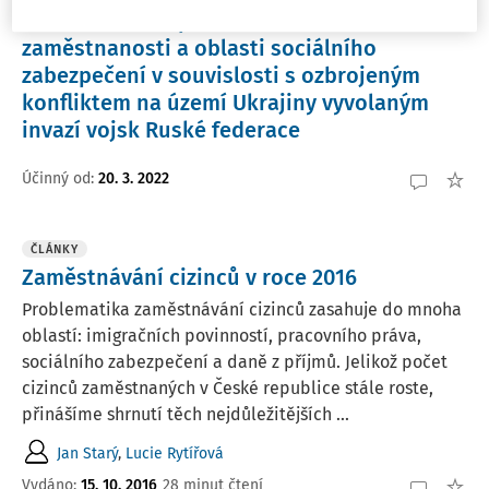
66/2022 Sb., o opatřeních v oblasti
zaměstnanosti a oblasti sociálního
zabezpečení v souvislosti s ozbrojeným
konfliktem na území Ukrajiny vyvolaným
invazí vojsk Ruské federace
Účinný od
:
20. 3. 2022
ČLÁNKY
Zaměstnávání cizinců v roce 2016
Problematika zaměstnávání cizinců zasahuje do mnoha
oblastí: imigračních povinností, pracovního práva,
sociálního zabezpečení a daně z příjmů. Jelikož počet
cizinců zaměstnaných v České republice stále roste,
přinášíme shrnutí těch nejdůležitějších ...
Jan Starý
,
Lucie Rytířová
Vydáno:
15. 10. 2016
28 minut čtení