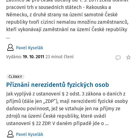
pracovní trh v sousedních státech - Rakousku a
Německu, z druhé strany na území samotné České
republiky tvoří cizinci nemalou množinu zaměstnanců,
kteří vykonávají zaměstnání na území České republiky
...
Pavel Kyselák
Vydáno:
19. 10. 2011
23 minut čtení
ČLÁNKY
Přiznání nerezidentů fyzických osob
Jak vyplývá z ustanovení § 2 odst. 3 zákona o daních z
příjmů (dále jen „ZDP“), mají nerezidenti fyzické osoby
daňovou povinnost, jež se vztahuje jen na příjmy ze
zdrojů na území České republiky, které uvádí
ustanovení § 22 ZDP. V daném případě jde o ...
Pavel Kyselák