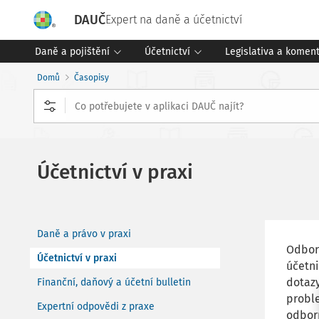
DAUČ
Expert na daně a účetnictví
Daně a pojištění
Účetnictví
Legislativa a komen
Domů
Časopisy
Účetnictví v praxi
Daně a právo v praxi
Odbor
Účetnictví v praxi
účetni
dotaz
Finanční, daňový a účetní bulletin
probl
Expertní odpovědi z praxe
odbor