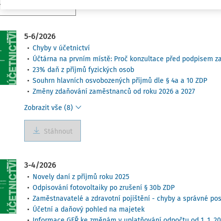
5-6/2026
Chyby v účetnictví
Účtárna na prvním místě: Proč konzultace před podpisem z
23% daň z příjmů fyzických osob
Souhrn hlavních osvobozených příjmů dle § 4a a 10 ZDP
Změny zdaňování zaměstnanců od roku 2026 a 2027
Zobrazit vše (8)
Stáhnout
3-4/2026
Novely daní z příjmů roku 2025
Odpisování fotovoltaiky po zrušení § 30b ZDP
Zaměstnavatelé a zdravotní pojištění - chyby a správné po
Účetní a daňový pohled na majetek
Informace GFŘ ke změnám v uplatňování odpočtu od 1. 1. 2