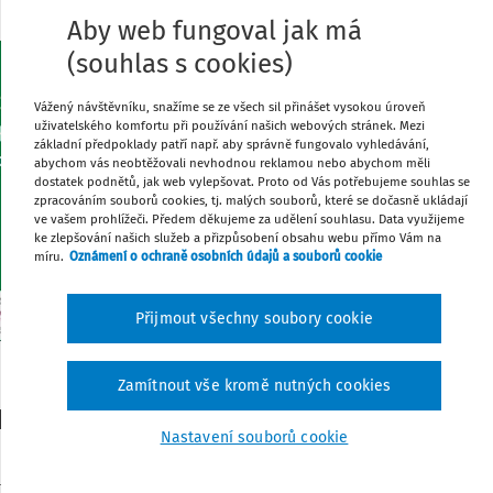
Aby web fungoval jak má
Aktuální číslo - 7-8/2026
(souhlas s cookies)
Časové rozlišení a dohadné položky v účetni
Vážený návštěvníku, snažíme se ze všech sil přinášet vysokou úroveň
Kryptoměny a kryptoaktiva v účetnictví a da
uživatelského komfortu při používání našich webových stránek. Mezi
základní předpoklady patří např. aby správně fungovalo vyhledávání,
Opravy účetních chyb v praxi
abychom vás neobtěžovali nevhodnou reklamou nebo abychom měli
Nový zákon o účetnictví
dostatek podnětů, jak web vylepšovat. Proto od Vás potřebujeme souhlas se
zpracováním souborů cookies, tj. malých souborů, které se dočasně ukládají
Novela zákona o účetnictví s ohledem na uvá
ve vašem prohlížeči. Předem děkujeme za udělení souhlasu. Data využijeme
ke zlepšování našich služeb a přizpůsobení obsahu webu přímo Vám na
Zobrazit vše (9)
míru.
Oznámení o ochraně osobních údajů a souborů cookie
Přijmout všechny soubory cookie
Zamítnout vše kromě nutných cookies
chozí čísla
Nastavení souborů cookie