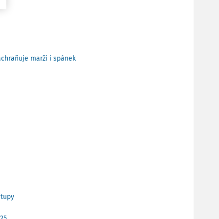
achraňuje marži i spánek
stupy
025