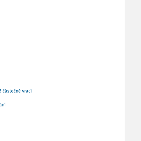
5 částečně vrací
ání