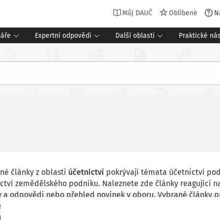
Můj DAUČ
Oblíbené
N
táře
Expertní odpovědi
Další oblasti
Praktické nás
né články z oblasti
účetnictví
pokrývají témata účetnictví po
ctví zemědělského podniku. Naleznete zde články reagující n
y a odpovědi nebo přehled novinek v oboru. Vybrané články 
ematiku, spolupracujeme například s
JUDr. Ing. Lubomírem J
níky.