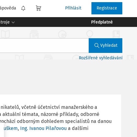
ápověda
Přihlásit
Registrace
troje
Předplatné
Vyhledat
Rozšířené vyhledávání
dnikatelů, včetně účetnictví manažerského a
a aktuální témata, názorné příklady, odborné
prochází odborným dohledem specialistů na danou
anouškem
,
Ing. Ivanou Pilařovou
a dalšími