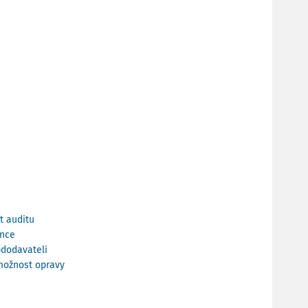
t auditu
ence
bdodavateli
emožnost opravy