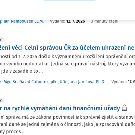
é hodnoty, nahlížené ve světle zásady proporcionality, musí 
státní právní úpravě, která ...
g. Jan Rambousek LL.M.
Vydáno:
12. 7. 2026
3 minuty čtení
Y
žení věci Celní správou ČR za účelem uhrazení n
ností od 1. 7. 2025 došlo k významnému rozšíření oprávnění o
oprávního nedoplatku. Jedná se o právní nástroj, který význa
 jde v zásadě o to ...
k. Mgr. Bc. David Cafourek
,
plk. JUDr. Jana Jarešová Ph.D.
Vydáno:
17. 
Y
r na rychlé vymáhání daní finančními úřady
ní správa má ze zákona povinnost jak správně zjistit a stanovit
ení daně se jedná zejména o činnosti, jako je zpracování daň
ý proces ...