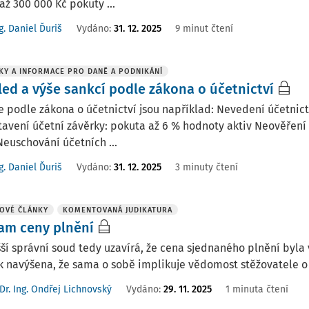
až 300 000 Kč pokuty ...
g. Daniel Ďuriš
Vydáno:
31. 12. 2025
9 minut čtení
KY A INFORMACE PRO DANĚ A PODNIKÁNÍ
led a výše sankcí podle zákona o účetnictví
 podle zákona o účetnictví jsou například: Nevedení účetnict
avení účetní závěrky: pokuta až 6 % hodnoty aktiv Neověření
Neuschování účetních ...
g. Daniel Ďuriš
Vydáno:
31. 12. 2025
3 minuty čtení
OVÉ ČLÁNKY
KOMENTOVANÁ JUDIKATURA
am ceny plnění
ší správní soud tedy uzavírá, že cena sjednaného plnění byla
k navýšena, že sama o sobě implikuje vědomost stěžovatele o
Dr. Ing. Ondřej Lichnovský
Vydáno:
29. 11. 2025
1 minuta čtení