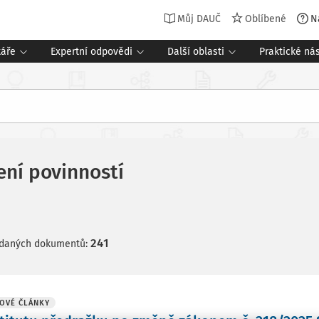
Můj DAUČ
Oblíbené
N
táře
Expertní odpovědi
Další oblasti
Praktické nás
ení povinností
241
edaných dokumentů:
OVÉ ČLÁNKY