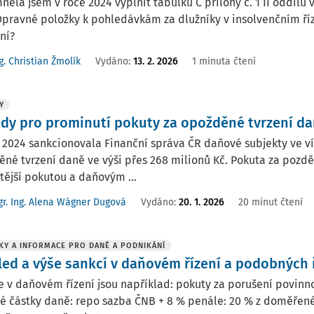
ěla jsem v roce 2024 vyplnit tabulku C přílohy č. 1 II oddíl
Opravné položky k pohledávkám za dlužníky v insolvenčním ří
ání?
g. Christian Žmolík
Vydáno
:
13. 2. 2026
1 minuta čtení
Y
dy pro prominutí pokuty za opožděné tvrzení d
 2024 sankcionovala Finanční správa ČR daňové subjekty ve víc
né tvrzení daně ve výši přes 268 milionů Kč. Pokuta za poz
tější pokutou a daňovým ...
r. Ing. Alena Wágner Dugová
Vydáno:
20. 1. 2026
20 minut čtení
KY A INFORMACE PRO DANĚ A PODNIKÁNÍ
led a výše sankcí v daňovém řízení a podobných ř
 v daňovém řízení jsou například: pokuty za porušení povinno
né částky daně: repo sazba ČNB + 8 % penále: 20 % z doměřen