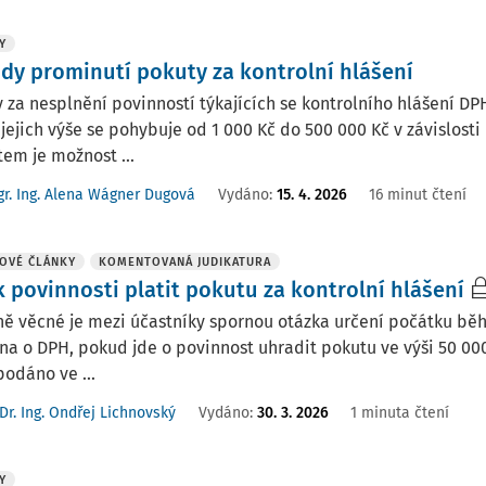
Y
dy prominutí pokuty za kontrolní hlášení
 za nesplnění povinností týkajících se kontrolního hlášení DP
jejich výše se pohybuje od 1 000 Kč do 500 000 Kč v závislost
em je možnost ...
r. Ing. Alena Wágner Dugová
Vydáno:
15. 4. 2026
16 minut čtení
OVÉ ČLÁNKY
KOMENTOVANÁ JUDIKATURA
k povinnosti platit pokutu za kontrolní hlášení
ně věcné je mezi účastníky spornou otázka určení počátku běhu
na o DPH, pokud jde o povinnost uhradit pokutu ve výši 50 00
odáno ve ...
Dr. Ing. Ondřej Lichnovský
Vydáno:
30. 3. 2026
1 minuta čtení
Y