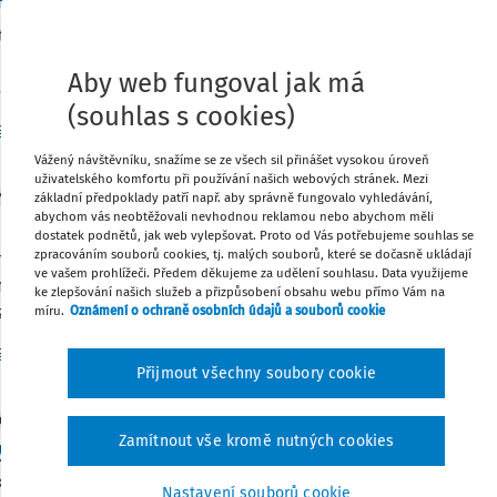
stitutu předražku po změně zákonem č. 218/2025 
itutu předražku se již svého času vyjádřil Nejvyšší správní sou
jiného konstatoval, že dražitelé mohou záměrně ustat ve zvyš
Aby web fungoval jak má
álních faktorů: od ...
(souhlas s cookies)
r. Petr Taranda
Vydáno:
22. 7. 2026
7 minut čtení
Vážený návštěvníku, snažíme se ze všech sil přinášet vysokou úroveň
uživatelského komfortu při používání našich webových stránek. Mezi
základní předpoklady patří např. aby správně fungovalo vyhledávání,
Y
abychom vás neobtěžovali nevhodnou reklamou nebo abychom měli
ta za neoznámení osvobozeného příjmu fyzické
dostatek podnětů, jak web vylepšovat. Proto od Vás potřebujeme souhlas se
zpracováním souborů cookies, tj. malých souborů, které se dočasně ukládají
racování daňového přiznání k dani z příjmů fyzických osob by s
ve vašem prohlížeči. Předem děkujeme za udělení souhlasu. Data využijeme
my osvobozenými od daně s hranicí nad 5 mil. Kč za rok nevzn
ke zlepšování našich služeb a přizpůsobení obsahu webu přímo Vám na
znamovací ...
míru.
Oznámení o ochraně osobních údajů a souborů cookie
r. Ing. Alena Wágner Dugová
Vydáno:
15. 7. 2026
15 minut čtení
Přijmout všechny soubory cookie
OVÉ ČLÁNKY
KOMENTOVANÁ JUDIKATURA
Zamítnout vše kromě nutných cookies
y z prodlení u DPH, zásada proporcionality a zák
 325 SFEU a článek 273 směrnice Rady 2006/112/ES ze dne 28
Nastavení souborů cookie