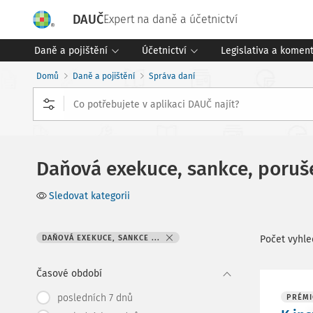
DAUČ
Expert na daně a účetnictví
Daně a pojištění
Účetnictví
Legislativa a komen
Domů
Daně a pojištění
Správa daní
Daňová exekuce, sankce, poruš
Sledovat kategorii
DAŇOVÁ EXEKUCE, SANKCE ...
Počet vyhl
Časové období
posledních 7 dnů
PRÉMI