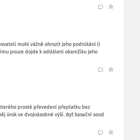
ovateli mohl vážně ohrozit jeho podnikání (i
anému pouze dojde k oddálení okamžiku jeho
e kterého prosté převedení přeplatku bez
j úrok ve dvojnásobné výši. Byť kasační soud