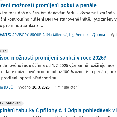
íření možností promíjení pokut a penále
ském roce došlo v českém daňovém řádu k významné změně v ob
ní kontrolního hlášení DPH ve stanovené lhůtě. Tyto změny 
o prominutí sankcí a ...
RANTEX ADVISORY GROUP
,
Adéla Milerová
,
Ing. Veronika Výborná
Vyd
LITY
 jsou možnosti promíjení sankcí v roce 2026?
 daňového řádu účinná od 1. 7. 2025 významně rozšiřuje možn
ce daně může nově prominout až 100 % vzniklého penále, pok
prodlení, oproti předchozímu ...
ým DAUČ
Vydáno:
26. 3. 2026
1 minuta čtení
TNÍ ODPOVĚDI
plnění tabulky C přílohy č. 1 Odpis pohledávek 