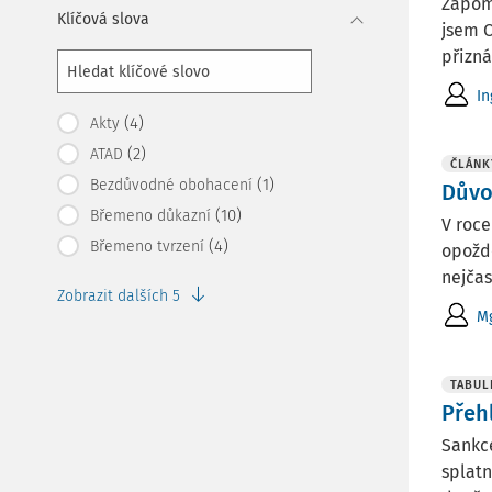
Zapomn
Klíčová slova
jsem 
přizn
In
(4)
Akty
(2)
ATAD
ČLÁNK
(1)
Bezdůvodné obohacení
Důvo
(10)
Břemeno důkazní
V roce
(4)
Břemeno tvrzení
opoždě
nejčas
Zobrazit dalších 5
Mg
TABUL
Přeh
Sankce
splat