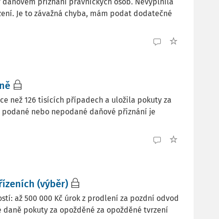
u v daňovém přiznání právnických osob. Nevyplnila
zení. Je to závažná chyba, mám podat dodatečné
aně
e než 126 tisících případech a uložila pokuty za
dě podané nebo nepodané daňové přiznání je
ízeních (výběr)
stí: až 500 000 Kč úrok z prodlení za pozdní odvod
é daně pokuty za opožděné za opožděné tvrzení