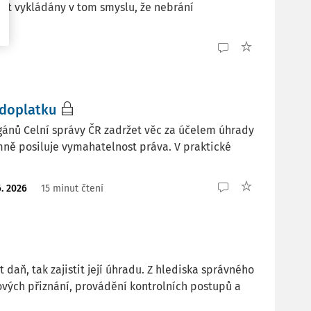
být vykládány v tom smyslu, že nebrání
edoplatku
rgánů Celní správy ČR zadržet věc za účelem úhrady
mně posiluje vymahatelnost práva. V praktické
6. 2026
15 minut čtení
 daň, tak zajistit její úhradu. Z hlediska správného
ových přiznání, provádění kontrolních postupů a