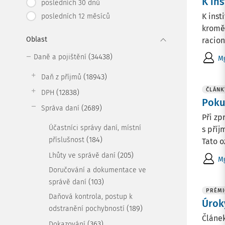
K in
posledních 30 dnů
K inst
posledních 12 měsíců
kromě 
Oblast
racion
(34438)
Daně a pojištění
Mg
(18943)
Daň z příjmů
ČLÁNK
(12838)
DPH
Poku
(2689)
Správa daní
Při zp
Účastníci správy daní, místní
s příj
(184)
příslušnost
Tato o
(205)
Lhůty ve správě daní
Mg
Doručování a dokumentace ve
(103)
správě daní
PRÉMI
Daňová kontrola, postup k
Úrok
(189)
odstranění pochybností
Článek
(363)
Dokazování