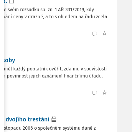
Sb.
d ve svém rozsudku sp. zn. 1 Afs 331/2019, kdy
ování ceny v dražbě, a to s ohledem na řadu zcela
 osoby
i měl každý poplatník ověřit, zda mu v souvislosti
ikla povinnost jejich oznámení finančnímu úřadu.
az dvojího trestání
. listopadu 2006 o společném systému daně z