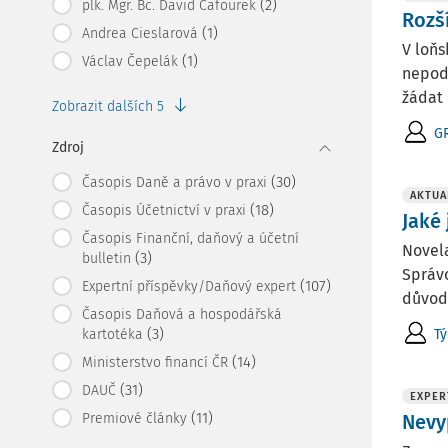
(2)
plk. Mgr. Bc. David Cafourek
Rozš
(1)
Andrea Cieslarová
V loň
(1)
Václav Čepelák
nepodá
žádat 
Zobrazit dalších 5
G
Zdroj
(30)
Časopis Daně a právo v praxi
AKTUA
(18)
Časopis Účetnictví v praxi
Jaké
Časopis Finanční, daňový a účetní
Novela
(3)
bulletin
Správ
(107)
Expertní příspěvky/Daňový expert
důvod 
Časopis Daňová a hospodářská
(3)
T
kartotéka
(14)
Ministerstvo financí ČR
(31)
DAUČ
EXPER
(11)
Premiové články
Nevy