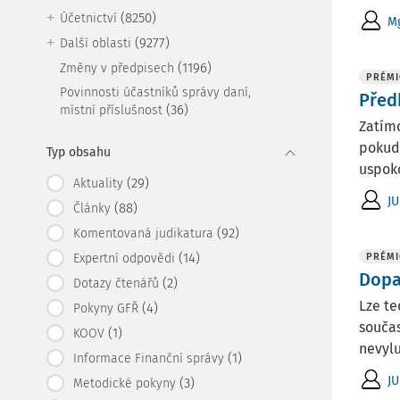
(8250)
Účetnictví
Mg
(9277)
Další oblasti
(1196)
Změny v předpisech
PRÉMI
Povinnosti účastníků správy daní,
Před
(36)
místní příslušnost
Zatímc
pokud 
Typ obsahu
uspoko
(29)
Aktuality
JU
(88)
Články
(92)
Komentovaná judikatura
(14)
Expertní odpovědi
PRÉMI
Dopa
(2)
Dotazy čtenářů
Lze te
(4)
Pokyny GFŘ
součas
(1)
KOOV
nevylu
(1)
Informace Finanční správy
JU
(3)
Metodické pokyny