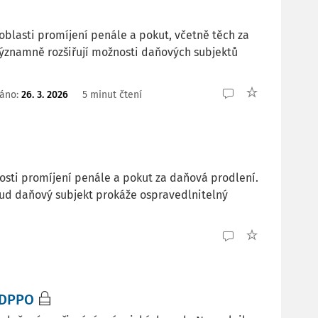
lasti promíjení penále a pokut, včetně těch za
významně rozšiřují možnosti daňových subjektů
áno:
26. 3. 2026
5 minut čtení
osti promíjení penále a pokut za daňová prodlení.
ud daňový subjekt prokáže ospravedlnitelný
v DPPO