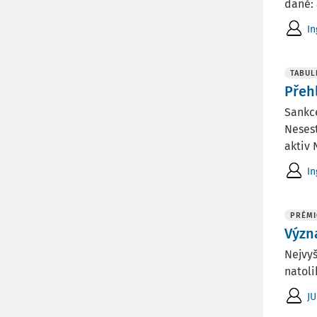
daně: 
In
TABUL
Přeh
Sankce
Nesest
aktiv 
In
PRÉMI
Význ
Nejvyš
natoli
JU