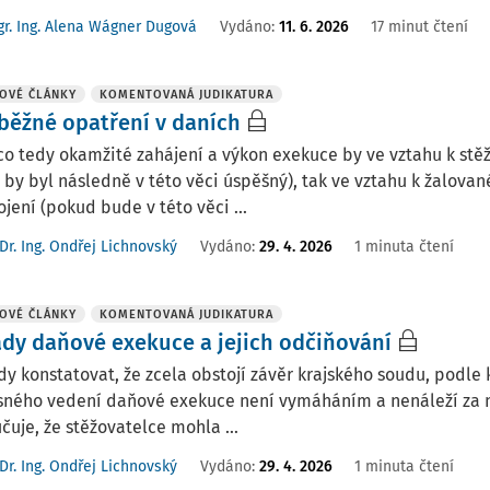
r. Ing. Alena Wágner Dugová
Vydáno:
11. 6. 2026
17 minut čtení
OVÉ ČLÁNKY
KOMENTOVANÁ JUDIKATURA
běžné opatření v daních
o tedy okamžité zahájení a výkon exekuce by ve vztahu k stěž
by byl následně v této věci úspěšný), tak ve vztahu k žalov
jení (pokud bude v této věci ...
Dr. Ing. Ondřej Lichnovský
Vydáno:
29. 4. 2026
1 minuta čtení
OVÉ ČLÁNKY
KOMENTOVANÁ JUDIKATURA
dy daňové exekuce a jejich odčiňování
dy konstatovat, že zcela obstojí závěr krajského soudu, podl
ného vedení daňové exekuce není vymáháním a nenáleží za ně
čuje, že stěžovatelce mohla ...
Dr. Ing. Ondřej Lichnovský
Vydáno:
29. 4. 2026
1 minuta čtení