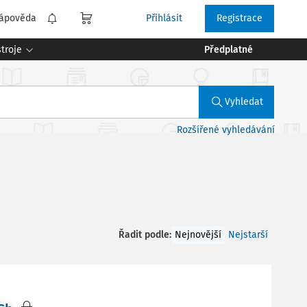
ápověda
Přihlásit
Registrace
troje
Předplatné
Vyhledat
Rozšířené vyhledávání
Řadit podle
:
Nejnovější
Nejstarší