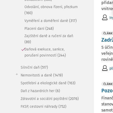
přidan
Odvolání, obnova řízení, přezkum
vnitro
(160)
In
(317)
Vyměření a doměření daně
(248)
Placení daní
ČLÁNK
Zajištění daně a ručení za daň
Zadr
(89)
S účin
Daňová exekuce, sankce,
veřejn
(244)
porušení povinností
rovině
(517)
Silniční daň
pl
(1419)
Nemovitosti a daně
(163)
Spotřební a ekologické daně
ČLÁNK
Pozo
(6)
Daň z hazardních her
Finanč
(2076)
Zdravotní a sociální pojištění
stanov
(752)
FKSP, cestovní náhrady
samotn