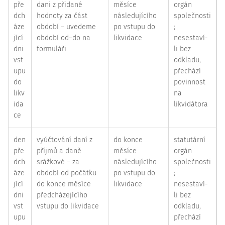
pře
dani z přidané
měsíce
orgán
dch
hodnoty za část
následujícího
společnosti
áze
období – uvedeme
po vstupu do
;
jící
období od–do na
likvidace
nesestaví-
dni
formuláři
li bez
vst
odkladu,
upu
přechází
do
povinnost
likv
na
ida
likvidátora
ce
den
vyúčtování daní z
do konce
statutární
pře
příjmů a daně
měsíce
orgán
dch
srážkové – za
následujícího
společnosti
áze
období od počátku
po vstupu do
;
jící
do konce měsíce
likvidace
nesestaví-
dni
předcházejícího
li bez
vst
vstupu do likvidace
odkladu,
upu
přechází