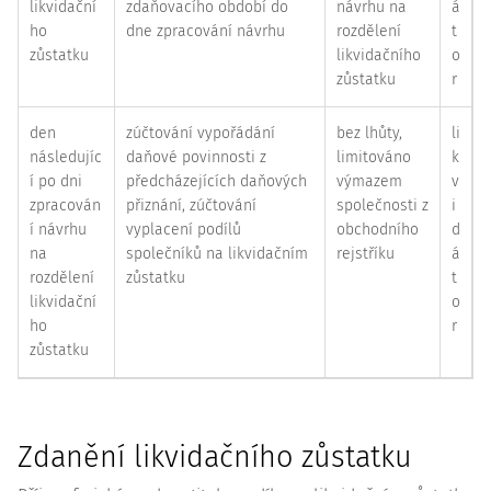
likvidační
zdaňovacího období do
návrhu na
á
ho
dne zpracování návrhu
rozdělení
t
zůstatku
likvidačního
o
zůstatku
r
den
zúčtování vypořádání
bez lhůty,
li
následujíc
daňové povinnosti z
limitováno
k
í po dni
předcházejících daňových
výmazem
v
zpracován
přiznání, zúčtování
společnosti z
i
í návrhu
vyplacení podílů
obchodního
d
na
společníků na likvidačním
rejstříku
á
rozdělení
zůstatku
t
likvidační
o
ho
r
zůstatku
Zdanění likvidačního zůstatku