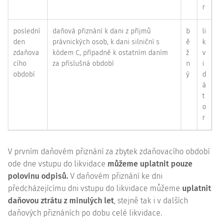
r
poslední
daňová přiznání k dani z příjmů
b
li
den
právnických osob, k dani silniční s
ě
k
zdaňova
kódem C, případně k ostatním daním
ž
v
cího
za příslušná období
n
i
období
ý
d
á
t
o
r
V prvním daňovém přiznání za zbytek zdaňovacího období
ode dne vstupu do likvidace
můžeme uplatnit pouze
polovinu odpisů.
V daňovém přiznání ke dni
předcházejícímu dni vstupu do likvidace můžeme
uplatnit
daňovou ztrátu z minulých let
, stejně tak i v dalších
daňových přiznáních po dobu celé likvidace.