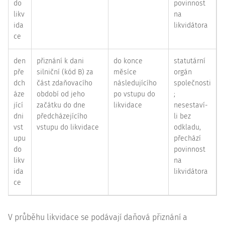
do
povinnost
likv
na
ida
likvidátora
ce
den
přiznání k dani
do konce
statutární
pře
silniční (kód B) za
měsíce
orgán
dch
část zdaňovacího
následujícího
společnosti
áze
období od jeho
po vstupu do
;
jící
začátku do dne
likvidace
nesestaví-
dni
předcházejícího
li bez
vst
vstupu do likvidace
odkladu,
upu
přechází
do
povinnost
likv
na
ida
likvidátora
ce
V průběhu likvidace se podávají daňová přiznání a