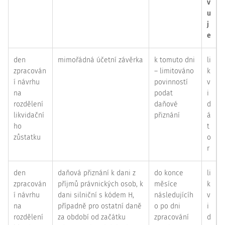
v
u
j
e
den
mimořádná účetní závěrka
k tomuto dni
li
zpracován
– limitováno
k
í návrhu
povinností
v
na
podat
i
rozdělení
daňové
d
likvidační
přiznání
á
ho
t
zůstatku
o
r
den
daňová přiznání k dani z
do konce
li
zpracován
příjmů právnických osob, k
měsíce
k
í návrhu
dani silniční s kódem H,
následujícíh
v
na
případně pro ostatní daně
o po dni
i
rozdělení
za období od začátku
zpracování
d