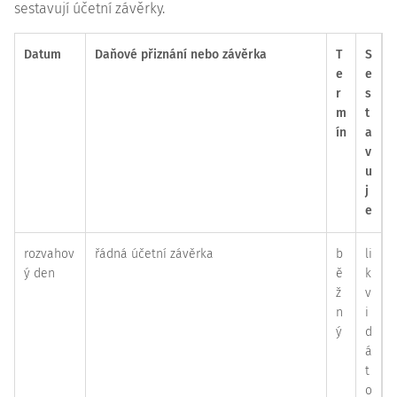
sestavují účetní závěrky.
Datum
Daňové přiznání nebo závěrka
T
S
e
e
r
s
m
t
ín
a
v
u
j
e
rozvahov
řádná účetní závěrka
b
li
ý den
ě
k
ž
v
n
i
ý
d
á
t
o