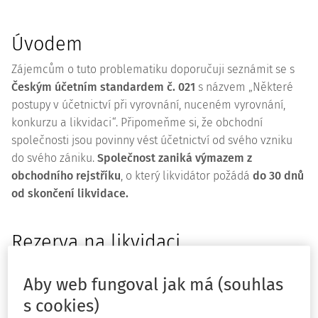
Úvodem
Zájemcům o tuto problematiku doporučuji seznámit se s
Českým účetním standardem č. 021
s názvem „Některé
postupy v účetnictví při vyrovnání, nuceném vyrovnání,
konkurzu a likvidaci“. Připomeňme si, že obchodní
společnosti jsou povinny vést účetnictví od svého vzniku
do svého zániku.
Společnost zaniká výmazem z
obchodního rejstříku
, o který likvidátor požádá
do 30 dnů
od skončení likvidace.
Rezerva na likvidaci
Jednou ze situací, kdy je nutné zvážit tvorbu rezerv, je vznik
Aby web fungoval jak má (souhlas
povinnosti budoucí likvidace. V úvahu připadá nejen
povinnost likvidace určitého aktiva účetní jednotky, ale i
s cookies)