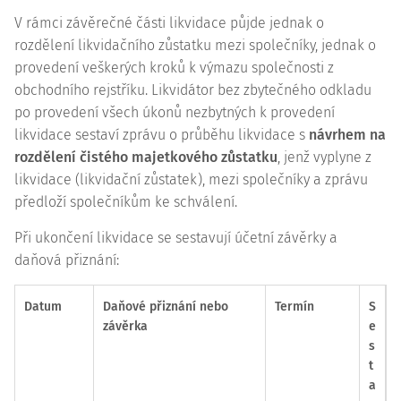
V rámci závěrečné části likvidace půjde jednak o
rozdělení likvidačního zůstatku mezi společníky, jednak o
provedení veškerých kroků k výmazu společnosti z
obchodního rejstříku. Likvidátor bez zbytečného odkladu
po provedení všech úkonů nezbytných k provedení
likvidace sestaví zprávu o průběhu likvidace s
návrhem na
rozdělení čistého majetkového zůstatku
, jenž vyplyne z
likvidace (likvidační zůstatek), mezi společníky a zprávu
předloží společníkům ke schválení.
Při ukončení likvidace se sestavují účetní závěrky a
daňová přiznání:
Datum
Daňové přiznání nebo
Termín
S
závěrka
e
s
t
a