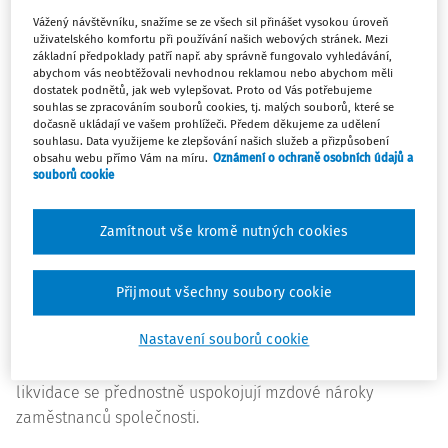
likvidace následků činnosti účetní jednotky. V případě
Vážený návštěvníku, snažíme se ze všech sil přinášet vysokou úroveň
souběhu obou skutečností se výše rezervy k rozvahovému
uživatelského komfortu při používání našich webových stránek. Mezi
dni stanoví vždy jako součet rezervy na likvidaci aktiva a
základní předpoklady patří např. aby správně fungovalo vyhledávání,
abychom vás neobtěžovali nevhodnou reklamou nebo abychom měli
rezervy na likvidaci následků činnosti. Podstatu a logiku
dostatek podnětů, jak web vylepšovat. Proto od Vás potřebujeme
tvorby rezervy na likvidace stanoví
Interpretace
Národní
souhlas se zpracováním souborů cookies, tj. malých souborů, které se
dočasně ukládají ve vašem prohlížeči. Předem děkujeme za udělení
účetní rady č. 34 – Rezervy na likvidace.
souhlasu. Data využijeme ke zlepšování našich služeb a přizpůsobení
obsahu webu přímo Vám na míru.
Oznámení o ochraně osobních údajů a
souborů cookie
Zahájení činnosti likvidátora v
souvislosti s účetnictvím
Zamítnout vše kromě nutných cookies
Likvidátor má povinnost ke dni vstupu do likvidace
sestavit zahajovací likvidační účetní rozvahu a soupis
Přijmout všechny soubory cookie
jmění
a tento soupis zaslat na vyžádání společníkům nebo
Nastavení souborů cookie
věřitelům společnosti. Dalším z mnoha úkolů likvidátora je
ukončení pracovněprávních záležitostí. V průběhu
likvidace se přednostně uspokojují mzdové nároky
zaměstnanců společnosti.