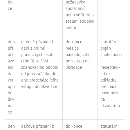
ida
požadavky
ce
společníků
nebo věřitelů o
zaslání soupisu
jmění
den
daňové přiznání k
do konce
statutární
pře
dani z příjmů
měsíce
orgán
dch
právnických osob
následujícího
společnosti
áze
(kód B) za část
po vstupu do
;
jící
zdaňovacího období
likvidace
nesestaví-
dni
od jeho začátku do
li bez
vst
dne předcházejícího
odkladu,
upu
vstupu do likvidace
přechází
do
povinnost
likv
na
ida
likvidátora
ce
den
daňové přiznání k
do konce
statutární