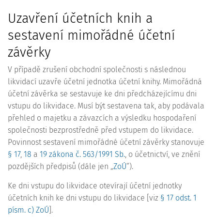
Uzavření účetních knih a
sestavení mimořádné účetní
závěrky
V případě zrušení obchodní společnosti s následnou
likvidací uzavře účetní jednotka účetní knihy. Mimořádná
účetní závěrka se sestavuje ke dni předcházejícímu dni
vstupu do likvidace. Musí být sestavena tak, aby podávala
přehled o majetku a závazcích a výsledku hospodaření
společnosti bezprostředně před vstupem do likvidace.
Povinnost sestavení mimořádné účetní závěrky stanovuje
§ 17
,
18
a
19 zákona č. 563/1991 Sb.
, o účetnictví, ve znění
pozdějších předpisů (dále jen „
ZoÚ
“).
Ke dni vstupu do likvidace otevírají účetní jednotky
účetních knih ke dni vstupu do likvidace [viz
§ 17 odst. 1
písm. c) ZoÚ
].