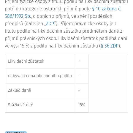
Příjem fyzické osoby z titulu podílu na likvidačním zůstatku
patří do kategorie ostatních příjmů podle
§ 10 zákona č.
586/1992 Sb.
, o daních z příjmů, ve znění pozdějších
předpisů (dále jen „
ZDP
“). Příjem právnické osoby je z
titulu podílu na likvidačním zůstatku předmětem daně z
příjmů právnických osob. Likvidační zůstatek podléhá dani
ve výši 15 % z podílu na likvidačním zůstatku (
§ 36 ZDP
).
Likvidační zůstatek
+
nabývací cena obchodního podílu
-
Základ daně
=
Srážková daň
15%