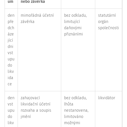
um
nebo závěrka
den
mimořádná účetní
bez odkladu,
statutární
pře
závěrka
limitující
orgán
dch
daňovými
společnosti
áze
přiznáními
jící
dni
vst
upu
do
likv
ida
ce
den
zahajovací
bez odkladu,
likvidátor
vst
likvidační účetní
lhůta
upu
rozvaha a soupis
nestanovena,
do
jmění
limitováno
likv
možnými