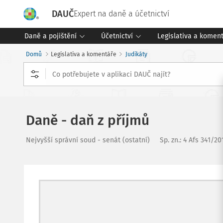
DAUČ
Expert na daně a účetnictví
Daně a pojištění
Účetnictví
Legislativa a komen
Domů
Legislativa a komentáře
Judikáty
Daně - daň z příjmů
Nejvyšší správní soud - senát (ostatní)
Sp. zn.:
4 Afs 341/20