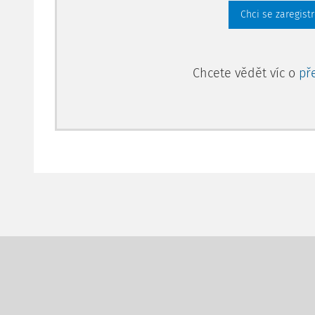
Chci se zaregist
Chcete vědět víc o
př