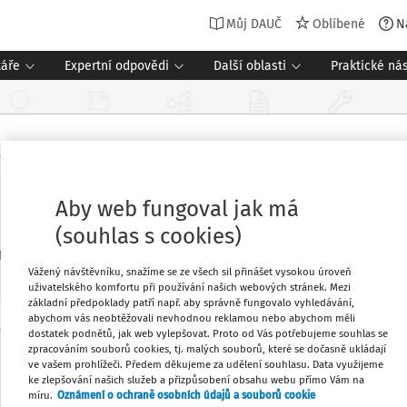
Můj DAUČ
Oblíbené
N
táře
Expertní odpovědi
Další oblasti
Praktické nás
Aby web fungoval jak má
(souhlas s cookies)
19 - 47
Vydáno
:
29. 6. 2022
Vážený návštěvníku, snažíme se ze všech sil přinášet vysokou úroveň
uživatelského komfortu při používání našich webových stránek. Mezi
základní předpoklady patří např. aby správně fungovalo vyhledávání,
abychom vás neobtěžovali nevhodnou reklamou nebo abychom měli
dostatek podnětů, jak web vylepšovat. Proto od Vás potřebujeme souhlas se
Oblíbené
Máte předplatné?
Přihlaste se
zpracováním souborů cookies, tj. malých souborů, které se dočasně ukládají
ve vašem prohlížeči. Předem děkujeme za udělení souhlasu. Data využijeme
ke zlepšování našich služeb a přizpůsobení obsahu webu přímo Vám na
Stáhnout
míru.
Oznámení o ochraně osobních údajů a souborů cookie