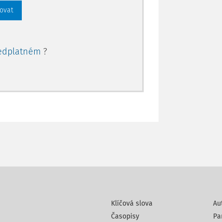
rovat
edplatném
?
Klíčová slova
Au
Časopisy
Pa