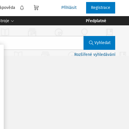
ápověda
Přihlásit
Registrace
troje
Předplatné
Vyhledat
Rozšířené vyhledávání