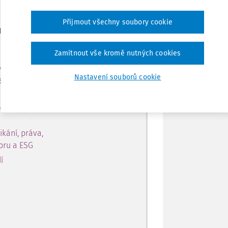
Přijmout všechny soubory cookie
Tisknout
ro předplatitele
Sdílet
Zamítnout vše kromě nutných cookies
 obsahu ve verzi Master na 10
Nastavení souborů cookie
a
Poznámka
 přístup k:
ikání, práva,
toru a ESG
í