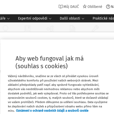
Můj DAUČ
Oblíbené
N
táře
Expertní odpovědi
Další oblasti
Praktické nás
Aby web fungoval jak má
(souhlas s cookies)
23 - 64
Vydáno
:
10. 9. 2023
Vážený návštěvníku, snažíme se ze všech sil přinášet vysokou úroveň
uživatelského komfortu při používání našich webových stránek. Mezi
základní předpoklady patří např. aby správně fungovalo vyhledávání,
abychom vás neobtěžovali nevhodnou reklamou nebo abychom měli
dostatek podnětů, jak web vylepšovat. Proto od Vás potřebujeme souhlas se
Oblíbené
Máte předplatné?
Přihlaste se
zpracováním souborů cookies, tj. malých souborů, které se dočasně ukládají
ve vašem prohlížeči. Předem děkujeme za udělení souhlasu. Data využijeme
ke zlepšování našich služeb a přizpůsobení obsahu webu přímo Vám na
Stáhnout
míru.
Oznámení o ochraně osobních údajů a souborů cookie