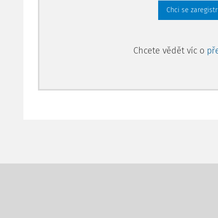
Chci se zaregist
Chcete vědět víc o
př