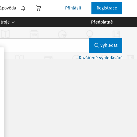
ápověda
Přihlásit
Registrace
troje
Předplatné
Vyhledat
Rozšířené vyhledávání