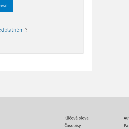
rovat
edplatném
?
Klíčová slova
Au
Časopisy
Pa