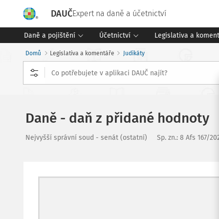
DAUČ
Expert na daně a účetnictví
Daně a pojištění
Účetnictví
Legislativa a komen
Domů
Legislativa a komentáře
Judikáty
Daně - daň z přidané hodnoty
Nejvyšší správní soud - senát (ostatní)
Sp. zn.:
8 Afs 167/20