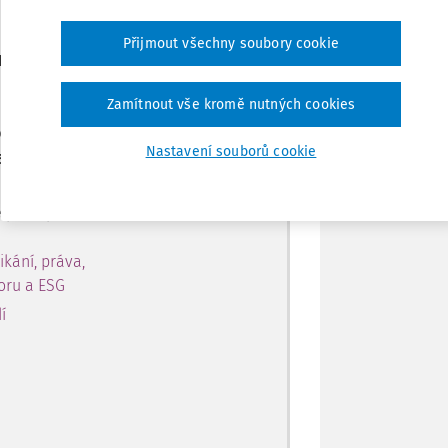
Přijmout všechny soubory cookie
Tisknout
ro předplatitele
Sdílet
Zamítnout vše kromě nutných cookies
 obsahu ve verzi Master na 10
Nastavení souborů cookie
a
Poznámka
 přístup k:
ikání, práva,
toru a ESG
í