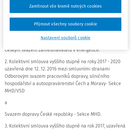
1. Kolektivní smlouva vyššího stupně na roky 2017 - 2020,
Zamítnout vše kromě nutných cookies
uzavřená dne 6. 12. 2016 mezi smluvními stranami
Odborovým svazem ECHO,
Přijmout všechny soubory cookie
Českým odborovým svazem energetiků
a
Nastavení souborů cookie
Českým svazem zaměstnavatelů v energetice.
2. Kolektivní smlouva vyššího stupně na roky 2017 - 2020
uzavřená dne 12. 12. 2016 mezi smluvními stranami
Odborovým svazem pracovníků dopravy, silničního
hospodářství a autoopravárenství Čech a Moravy- Sekce
MHD/VSD
a
Svazem dopravy České republiky - Sekce MHD.
3. Kolektivní smlouva vyššího stupně na rok 2017, uzavřená