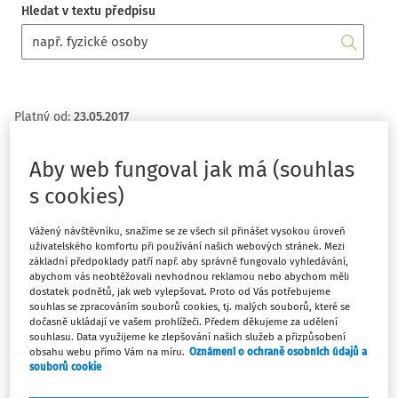
Hledat v textu předpisu
Platný od
:
23.05.2017
Aby web fungoval jak má (souhlas
s cookies)
155/2017 Sb.
Vážený návštěvníku, snažíme se ze všech sil přinášet vysokou úroveň
SDĚLENÍ
uživatelského komfortu při používání našich webových stránek. Mezi
Ministerstva práce a sociálních věcí
základní předpoklady patří např. aby správně fungovalo vyhledávání,
abychom vás neobtěžovali nevhodnou reklamou nebo abychom měli
ze dne 5. května 2017
dostatek podnětů, jak web vylepšovat. Proto od Vás potřebujeme
souhlas se zpracováním souborů cookies, tj. malých souborů, které se
o uložení kolektivních smluv vyššího stupně
dočasně ukládají ve vašem prohlížeči. Předem děkujeme za udělení
Ministerstvo práce a sociálních věcí sděluje, že byly u něj
souhlasu. Data využijeme ke zlepšování našich služeb a přizpůsobení
uloženy tyto kolektivní smlouvy vyššího stupně:
obsahu webu přímo Vám na míru.
Oznámení o ochraně osobních údajů a
souborů cookie