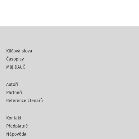
Klíčová slova
Časopisy
Můj DAUČ
Autoři
Partneři
Reference čtenářů
Kontakt
Předplatné
Nápověda