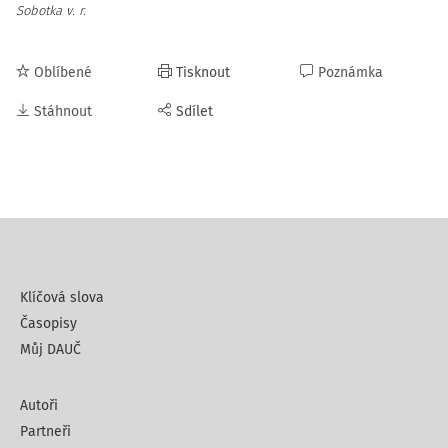
Sobotka v. r.
Oblíbené
Tisknout
Poznámka
Stáhnout
Sdílet
Klíčová slova
Časopisy
Můj DAUČ
Autoři
Partneři