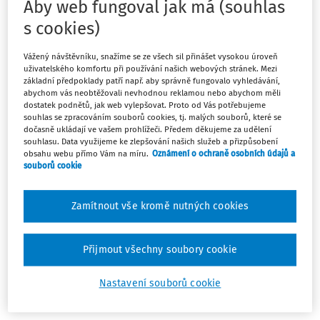
Aby web fungoval jak má (souhlas
podpoře výzkumu,
s cookies)
experimentálního vývoje a
Vážený návštěvníku, snažíme se ze všech sil přinášet vysokou úroveň
inovací), ve znění pozdějších
uživatelského komfortu při používání našich webových stránek. Mezi
základní předpoklady patří např. aby správně fungovalo vyhledávání,
předpisů
abychom vás neobtěžovali nevhodnou reklamou nebo abychom měli
dostatek podnětů, jak web vylepšovat. Proto od Vás potřebujeme
souhlas se zpracováním souborů cookies, tj. malých souborů, které se
Schválený
:
20.04.2017
dočasně ukládají ve vašem prohlížeči. Předem děkujeme za udělení
Platný od
:
06.06.2017
souhlasu. Data využijeme ke zlepšování našich služeb a přizpůsobení
Paragrafové znění
obsahu webu přímo Vám na míru.
Oznámení o ochraně osobních údajů a
souborů cookie
Sledovat předpis
Zamítnout vše kromě nutných cookies
Hledat v textu předpisu
Přijmout všechny soubory cookie
Nastavení souborů cookie
Platný od
:
06.06.2017