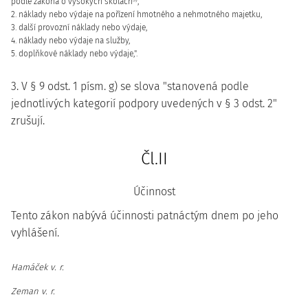
podle zákona o vysokých školách
,
2. náklady nebo výdaje na pořízení hmotného a nehmotného majetku,
3. další provozní náklady nebo výdaje,
4. náklady nebo výdaje na služby,
5. doplňkové náklady nebo výdaje,".
3. V § 9 odst. 1 písm. g) se slova "stanovená podle
jednotlivých kategorií podpory uvedených v § 3 odst. 2"
zrušují.
Čl.II
Účinnost
Tento zákon nabývá účinnosti patnáctým dnem po jeho
vyhlášení.
Hamáček v. r.
Zeman v. r.