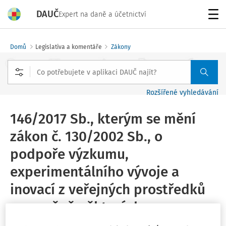
DAUČ
Expert na daně a účetnictví
Menu
Domů
Legislativa a komentáře
Zákony
Rozšířené vyhledávání
146/2017 Sb., kterým se mění
zákon č. 130/2002 Sb., o
podpoře výzkumu,
experimentálního vývoje a
inovací z veřejných prostředků
a o změně některých
souvisejících zákonů (zákon o