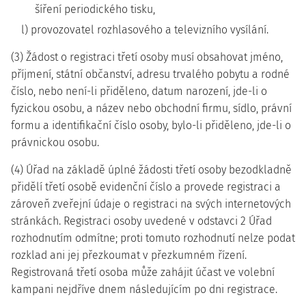
šíření periodického tisku,
l) provozovatel rozhlasového a televizního vysílání.
(3) Žádost o registraci třetí osoby musí obsahovat jméno,
příjmení, státní občanství, adresu trvalého pobytu a rodné
číslo, nebo není-li přiděleno, datum narození, jde-li o
fyzickou osobu, a název nebo obchodní firmu, sídlo, právní
formu a identifikační číslo osoby, bylo-li přiděleno, jde-li o
právnickou osobu.
(4) Úřad na základě úplné žádosti třetí osoby bezodkladně
přidělí třetí osobě evidenční číslo a provede registraci a
zároveň zveřejní údaje o registraci na svých internetových
stránkách. Registraci osoby uvedené v odstavci 2 Úřad
rozhodnutím odmítne; proti tomuto rozhodnutí nelze podat
rozklad ani jej přezkoumat v přezkumném řízení.
Registrovaná třetí osoba může zahájit účast ve volební
kampani nejdříve dnem následujícím po dni registrace.