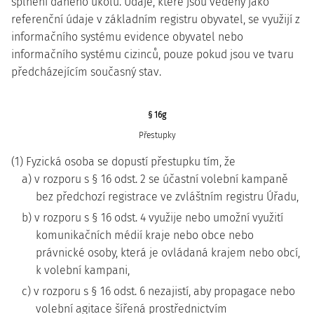
splnění daného úkolu. Údaje, které jsou vedeny jako
referenční údaje v základním registru obyvatel, se využijí z
informačního systému evidence obyvatel nebo
informačního systému cizinců, pouze pokud jsou ve tvaru
předcházejícím současný stav.
§ 16g
Přestupky
(1) Fyzická osoba se dopustí přestupku tím, že
a) v rozporu s § 16 odst. 2 se účastní volební kampaně
bez předchozí registrace ve zvláštním registru Úřadu,
b) v rozporu s § 16 odst. 4 využije nebo umožní využití
komunikačních médií kraje nebo obce nebo
právnické osoby, která je ovládaná krajem nebo obcí,
k volební kampani,
c) v rozporu s § 16 odst. 6 nezajistí, aby propagace nebo
volební agitace šířená prostřednictvím