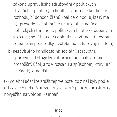
zákona upravujícího sdružování v politických
stranách a politických hnutích; v případě koalice je
rozhodující dohoda členů koalice o podílu, který má
být převeden z volebního účtu koalice na účet
politických stran nebo politických hnutí zastoupených
v koalici; není-li taková dohoda uzavřena, převedou
se peněžní prostředky z volebního účtu rovným dílem,
b) nezávislého kandidáta na sociální, zdravotní,
sportovní, ekologický, kulturní nebo jinak veřejně
prospěšný účel, a to v rozsahu a způsobem, který určí
nezávislý kandidát.
(7) Volební účet lze zrušit teprve poté, co z něj byly podle
odstavce 5 nebo 6 převedeny veškeré peněžní prostředky
nevyužité na volební kampaň.
§ 16b