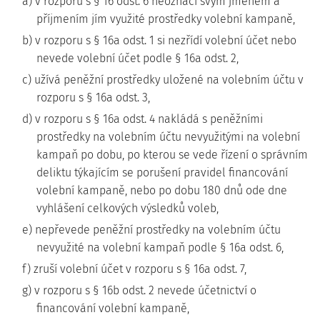
a) v rozporu s § 16 odst. 6 neoznačí svým jménem a
příjmením jím využité prostředky volební kampaně,
b) v rozporu s § 16a odst. 1 si nezřídí volební účet nebo
nevede volební účet podle § 16a odst. 2,
c) užívá peněžní prostředky uložené na volebním účtu v
rozporu s § 16a odst. 3,
d) v rozporu s § 16a odst. 4 nakládá s peněžními
prostředky na volebním účtu nevyužitými na volební
kampaň po dobu, po kterou se vede řízení o správním
deliktu týkajícím se porušení pravidel financování
volební kampaně, nebo po dobu 180 dnů ode dne
vyhlášení celkových výsledků voleb,
e) nepřevede peněžní prostředky na volebním účtu
nevyužité na volební kampaň podle § 16a odst. 6,
f) zruší volební účet v rozporu s § 16a odst. 7,
g) v rozporu s § 16b odst. 2 nevede účetnictví o
financování volební kampaně,