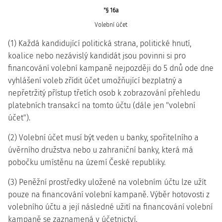
"§ 16a
Volební účet
(1) Každá kandidující politická strana, politické hnutí,
koalice nebo nezávislý kandidát jsou povinni si pro
financování volební kampaně nejpozději do 5 dnů ode dne
vyhlášení voleb zřídit účet umožňující bezplatný a
nepřetržitý přístup třetích osob k zobrazování přehledu
platebních transakcí na tomto účtu (dále jen "volební
účet").
(2) Volební účet musí být veden u banky, spořitelního a
úvěrního družstva nebo u zahraniční banky, která má
pobočku umístěnu na území České republiky.
(3) Peněžní prostředky uložené na volebním účtu lze užít
pouze na financování volební kampaně. Výběr hotovosti z
volebního účtu a její následné užití na financování volební
kampaně se zaznamená v účetnictví.