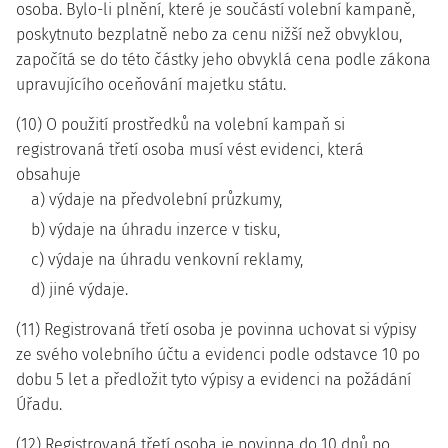
osoba. Bylo-li plnění, které je součástí volební kampaně,
poskytnuto bezplatně nebo za cenu nižší než obvyklou,
započítá se do této částky jeho obvyklá cena podle zákona
upravujícího oceňování majetku státu.
(10) O použití prostředků na volební kampaň si
registrovaná třetí osoba musí vést evidenci, která
obsahuje
a) výdaje na předvolební průzkumy,
b) výdaje na úhradu inzerce v tisku,
c) výdaje na úhradu venkovní reklamy,
d) jiné výdaje.
(11) Registrovaná třetí osoba je povinna uchovat si výpisy
ze svého volebního účtu a evidenci podle odstavce 10 po
dobu 5 let a předložit tyto výpisy a evidenci na požádání
Úřadu.
(12) Registrovaná třetí osoba je povinna do 10 dnů po