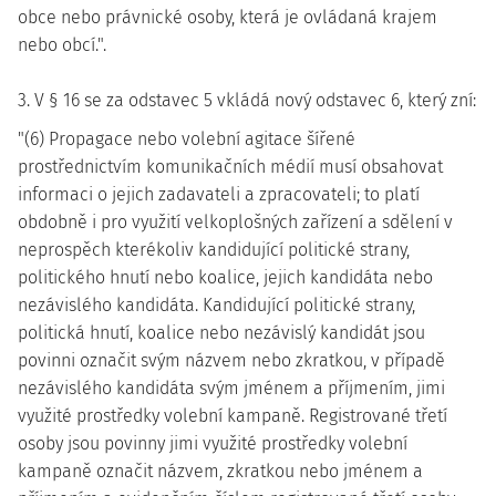
obce nebo právnické osoby, která je ovládaná krajem
nebo obcí.".
3. V § 16 se za odstavec 5 vkládá nový odstavec 6, který zní:
"(6) Propagace nebo volební agitace šířené
prostřednictvím komunikačních médií musí obsahovat
informaci o jejich zadavateli a zpracovateli; to platí
obdobně i pro využití velkoplošných zařízení a sdělení v
neprospěch kterékoliv kandidující politické strany,
politického hnutí nebo koalice, jejich kandidáta nebo
nezávislého kandidáta. Kandidující politické strany,
politická hnutí, koalice nebo nezávislý kandidát jsou
povinni označit svým názvem nebo zkratkou, v případě
nezávislého kandidáta svým jménem a příjmením, jimi
využité prostředky volební kampaně. Registrované třetí
osoby jsou povinny jimi využité prostředky volební
kampaně označit názvem, zkratkou nebo jménem a