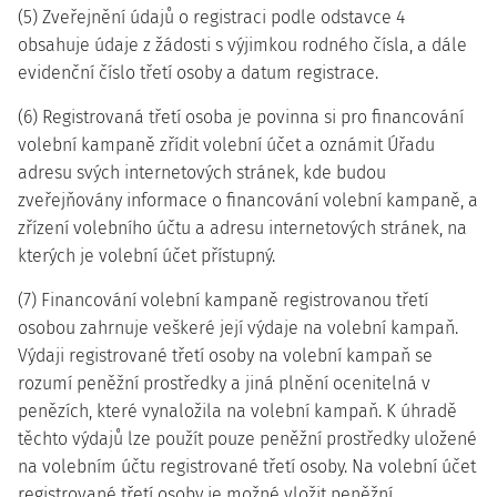
(5) Zveřejnění údajů o registraci podle odstavce 4
obsahuje údaje z žádosti s výjimkou rodného čísla, a dále
evidenční číslo třetí osoby a datum registrace.
(6) Registrovaná třetí osoba je povinna si pro financování
volební kampaně zřídit volební účet a oznámit Úřadu
adresu svých internetových stránek, kde budou
zveřejňovány informace o financování volební kampaně, a
zřízení volebního účtu a adresu internetových stránek, na
kterých je volební účet přístupný.
(7) Financování volební kampaně registrovanou třetí
osobou zahrnuje veškeré její výdaje na volební kampaň.
Výdaji registrované třetí osoby na volební kampaň se
rozumí peněžní prostředky a jiná plnění ocenitelná v
penězích, které vynaložila na volební kampaň. K úhradě
těchto výdajů lze použít pouze peněžní prostředky uložené
na volebním účtu registrované třetí osoby. Na volební účet
registrované třetí osoby je možné vložit peněžní