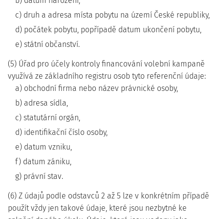
b) datum narození,
c) druh a adresa místa pobytu na území České republiky,
d) počátek pobytu, popřípadě datum ukončení pobytu,
e) státní občanství.
(5) Úřad pro účely kontroly financování volební kampaně
využívá ze základního registru osob tyto referenční údaje:
a) obchodní firma nebo název právnické osoby,
b) adresa sídla,
c) statutární orgán,
d) identifikační číslo osoby,
e) datum vzniku,
f) datum zániku,
g) právní stav.
(6) Z údajů podle odstavců 2 až 5 lze v konkrétním případě
použít vždy jen takové údaje, které jsou nezbytné ke