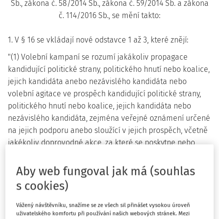
Sb., zákona č. 58/2014 Sb., zákona č. 59/2014 Sb. a zákona
č. 114/2016 Sb., se mění takto:
1. V § 16 se vkládají nové odstavce 1 až 3, které znějí:
"(1) Volební kampaní se rozumí jakákoliv propagace
kandidující politické strany, politického hnutí nebo koalice,
jejich kandidáta anebo nezávislého kandidáta nebo
volební agitace ve prospěch kandidující politické strany,
politického hnutí nebo koalice, jejich kandidáta nebo
nezávislého kandidáta, zejména veřejné oznámení určené
na jejich podporu anebo sloužící v jejich prospěch, včetně
jakékoliv doprovodné akce, za které se poskytne nebo
obvykle poskytuje úplata. Za volební kampaň se považuje i
sdělení v neprospěch jiné kandidující politické strany,
Aby web fungoval jak má (souhlas
politického hnutí, koalice, jejich kandidáta nebo
s cookies)
nezávislého kandidáta.
Vážený návštěvníku, snažíme se ze všech sil přinášet vysokou úroveň
(2) Fyzická nebo právnická osoba, která se hodlá účastnit
uživatelského komfortu při používání našich webových stránek. Mezi