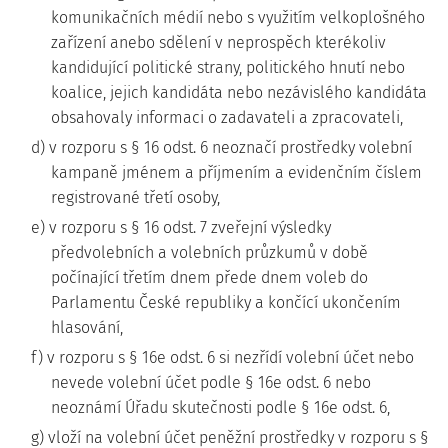
komunikačních médií nebo s využitím velkoplošného
zařízení anebo sdělení v neprospěch kterékoliv
kandidující politické strany, politického hnutí nebo
koalice, jejich kandidáta nebo nezávislého kandidáta
obsahovaly informaci o zadavateli a zpracovateli,
d) v rozporu s § 16 odst. 6 neoznačí prostředky volební
kampaně jménem a příjmením a evidenčním číslem
registrované třetí osoby,
e) v rozporu s § 16 odst. 7 zveřejní výsledky
předvolebních a volebních průzkumů v době
počínající třetím dnem přede dnem voleb do
Parlamentu České republiky a končící ukončením
hlasování,
f) v rozporu s § 16e odst. 6 si nezřídí volební účet nebo
nevede volební účet podle § 16e odst. 6 nebo
neoznámí Úřadu skutečnosti podle § 16e odst. 6,
g) vloží na volební účet peněžní prostředky v rozporu s §