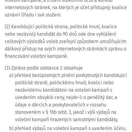
volební kampaně, a zřízení volebního účtu a adresu
internetových stránek, na kterých je účet přístupný; koalice
oznámí Úřadu i své složení.
(2) Kandidující politická strana, politické hnutí, koalice
nebo nezávislý kandidát do 90 dnů ode dne vyhlášení
celkových výsledků voleb zveřejní způsobem umožňujícím
dálkový přístup na svých internetových stránkách zprávu o
financování volební kampaně.
(3) Zpráva podle odstavce 2 obsahuje
a) přehled bezúplatných plnění poskytnutých kandidující
politické straně, politickému hnutí, koalici nebo
nezávislému kandidátovi na volební kampaň s
uvedením obvyklé ceny, nejde-li o peněžitý dar, a
údaje o dárcích a poskytovatelích v rozsahu
stanoveném v § 16b odst. 3, jakož i výši výdajů na
volební kampaň hrazených samotnými kandidáty,
b) přehled výdajů na volební kampaň s uvedením účelu,