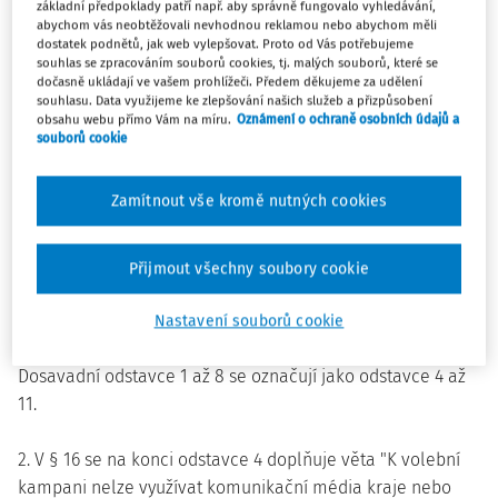
základní předpoklady patří např. aby správně fungovalo vyhledávání,
volební kampaně bez vědomí kandidující politické strany,
abychom vás neobtěžovali nevhodnou reklamou nebo abychom měli
politického hnutí nebo koalice, jejich kandidáta anebo
dostatek podnětů, jak web vylepšovat. Proto od Vás potřebujeme
nezávislého kandidáta, je povinna se před vstupem do
souhlas se zpracováním souborů cookies, tj. malých souborů, které se
dočasně ukládají ve vašem prohlížeči. Předem děkujeme za udělení
volební kampaně registrovat jako registrovaná třetí osoba
souhlasu. Data využijeme ke zlepšování našich služeb a přizpůsobení
u Úřadu pro dohled nad hospodařením politických stran a
obsahu webu přímo Vám na míru.
Oznámení o ochraně osobních údajů a
souborů cookie
politických hnutí (dále jen "Úřad") zřízeného podle zákona
upravujícího sdružování v politických stranách a
Zamítnout vše kromě nutných cookies
politických hnutích.
(3) Volební kampaň podle tohoto zákona začíná dnem
Přijmout všechny soubory cookie
vyhlášení voleb do Parlamentu České republiky a končí
dnem vyhlášení celkových výsledků voleb do Parlamentu
Nastavení souborů cookie
České republiky.".
Dosavadní odstavce 1 až 8 se označují jako odstavce 4 až
11.
2. V § 16 se na konci odstavce 4 doplňuje věta "K volební
kampani nelze využívat komunikační média kraje nebo