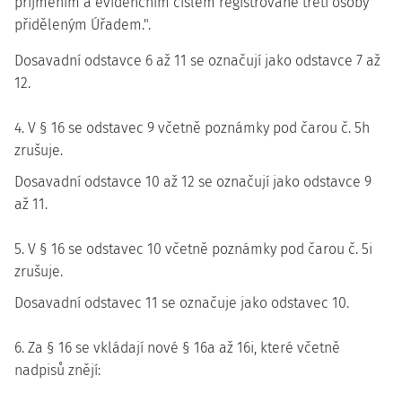
příjmením a evidenčním číslem registrované třetí osoby
přiděleným Úřadem.".
Dosavadní odstavce 6 až 11 se označují jako odstavce 7 až
12.
4. V § 16 se odstavec 9 včetně poznámky pod čarou č. 5h
zrušuje.
Dosavadní odstavce 10 až 12 se označují jako odstavce 9
až 11.
5. V § 16 se odstavec 10 včetně poznámky pod čarou č. 5i
zrušuje.
Dosavadní odstavec 11 se označuje jako odstavec 10.
6. Za § 16 se vkládají nové § 16a až 16i, které včetně
nadpisů znějí: