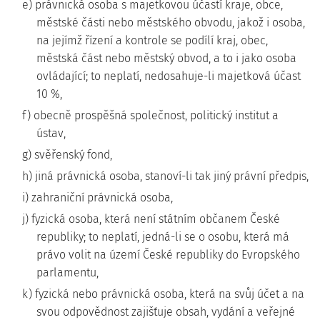
e) právnická osoba s majetkovou účastí kraje, obce,
městské části nebo městského obvodu, jakož i osoba,
na jejímž řízení a kontrole se podílí kraj, obec,
městská část nebo městský obvod, a to i jako osoba
ovládající; to neplatí, nedosahuje-li majetková účast
10 %,
f) obecně prospěšná společnost, politický institut a
ústav,
g) svěřenský fond,
h) jiná právnická osoba, stanoví-li tak jiný právní předpis,
i) zahraniční právnická osoba,
j) fyzická osoba, která není státním občanem České
republiky; to neplatí, jedná-li se o osobu, která má
právo volit na území České republiky do Evropského
parlamentu,
k) fyzická nebo právnická osoba, která na svůj účet a na
svou odpovědnost zajišťuje obsah, vydání a veřejné