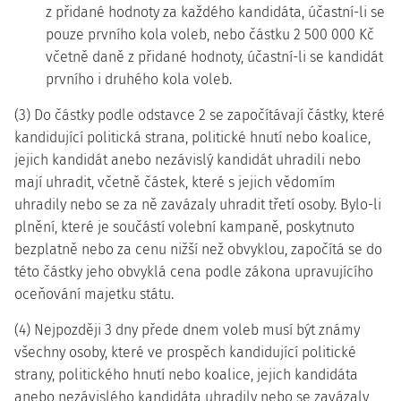
z přidané hodnoty za každého kandidáta, účastní-li se
pouze prvního kola voleb, nebo částku 2 500 000 Kč
včetně daně z přidané hodnoty, účastní-li se kandidát
prvního i druhého kola voleb.
(3) Do částky podle odstavce 2 se započítávají částky, které
kandidující politická strana, politické hnutí nebo koalice,
jejich kandidát anebo nezávislý kandidát uhradili nebo
mají uhradit, včetně částek, které s jejich vědomím
uhradily nebo se za ně zavázaly uhradit třetí osoby. Bylo-li
plnění, které je součástí volební kampaně, poskytnuto
bezplatně nebo za cenu nižší než obvyklou, započítá se do
této částky jeho obvyklá cena podle zákona upravujícího
oceňování majetku státu.
(4) Nejpozději 3 dny přede dnem voleb musí být známy
všechny osoby, které ve prospěch kandidující politické
strany, politického hnutí nebo koalice, jejich kandidáta
anebo nezávislého kandidáta uhradily nebo se zavázaly