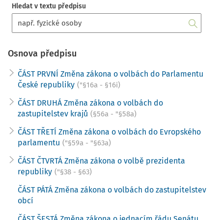
Hledat v textu předpisu
Osnova předpisu
ČÁST PRVNÍ Změna zákona o volbách do Parlamentu
České republiky
("§16a - §16i)
ČÁST DRUHÁ Změna zákona o volbách do
zastupitelstev krajů
(§56a - "§58a)
ČÁST TŘETÍ Změna zákona o volbách do Evropského
parlamentu
("§59a - "§63a)
ČÁST ČTVRTÁ Změna zákona o volbě prezidenta
republiky
("§38 - §63)
ČÁST PÁTÁ Změna zákona o volbách do zastupitelstev
obcí
ČÁST ŠESTÁ Změna zákona o jednacím řádu Senátu