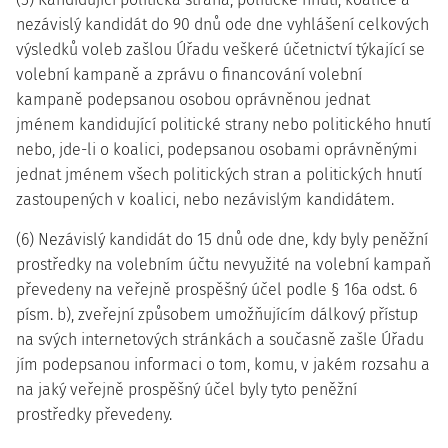
nezávislý kandidát do 90 dnů ode dne vyhlášení celkových
výsledků voleb zašlou Úřadu veškeré účetnictví týkající se
volební kampaně a zprávu o financování volební
kampaně podepsanou osobou oprávněnou jednat
jménem kandidující politické strany nebo politického hnutí
nebo, jde-li o koalici, podepsanou osobami oprávněnými
jednat jménem všech politických stran a politických hnutí
zastoupených v koalici, nebo nezávislým kandidátem.
(6) Nezávislý kandidát do 15 dnů ode dne, kdy byly peněžní
prostředky na volebním účtu nevyužité na volební kampaň
převedeny na veřejně prospěšný účel podle § 16a odst. 6
písm. b), zveřejní způsobem umožňujícím dálkový přístup
na svých internetových stránkách a současně zašle Úřadu
jím podepsanou informaci o tom, komu, v jakém rozsahu a
na jaký veřejně prospěšný účel byly tyto peněžní
prostředky převedeny.