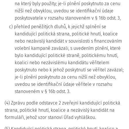
na který byly použity; je-li plnění poskytnuto za cenu
nižší než obvyklou, uvedou se identifikační údaje
poskytovatele v rozsahu stanoveném v § 16b odst. 3,
c) přehled peněžitých dluhů, k jejichž splnění se
kandidující politická strana, politické hnutí, koalice
nebo nezávislý kandidát v souvislosti s financováním
volební kampaně zavázali, s uvedením plnění, které
bylo kandidující politické straně, politickému hnutí,
koalici nebo nezávislému kandidátu věřitelem
poskytnuto nebo k jehož poskytnutí se věřitel zavázal;
je-li plnění poskytnuto za cenu nižší než obvyklou,
uvedou se identifikační údaje věřitele v rozsahu
stanoveném v § 16b odst. 3.
(4) Zprávu podle odstavce 2 zveřejní kandidující politická
strana, politické hnutí, koalice a nezávislý kandidát na
formuláři, jehož vzor stanoví Úřad vyhláškou.
(5) Kandidující politická strana, politické hnutí, koalice a