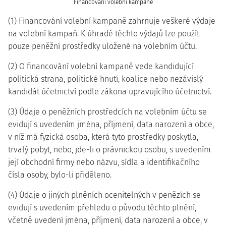
Financování volební kampaně
(1) Financování volební kampaně zahrnuje veškeré výdaje
na volební kampaň. K úhradě těchto výdajů lze použít
pouze peněžní prostředky uložené na volebním účtu.
(2) O financování volební kampaně vede kandidující
politická strana, politické hnutí, koalice nebo nezávislý
kandidát účetnictví podle zákona upravujícího účetnictví.
(3) Údaje o peněžních prostředcích na volebním účtu se
evidují s uvedením jména, příjmení, data narození a obce,
v níž má fyzická osoba, která tyto prostředky poskytla,
trvalý pobyt, nebo, jde-li o právnickou osobu, s uvedením
její obchodní firmy nebo názvu, sídla a identifikačního
čísla osoby, bylo-li přiděleno.
(4) Údaje o jiných plněních ocenitelných v penězích se
evidují s uvedením přehledu o původu těchto plnění,
včetně uvedení jména, příjmení, data narození a obce, v