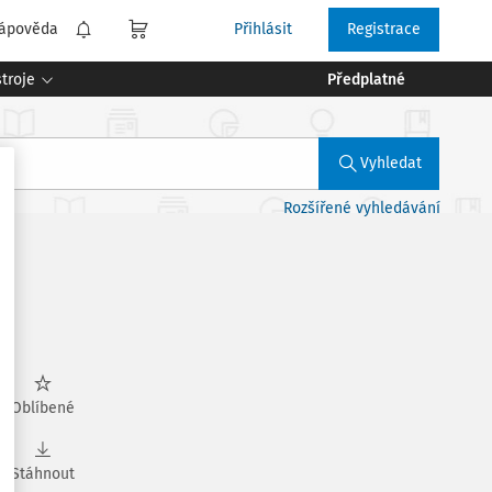
ápověda
Přihlásit
Registrace
troje
Předplatné
Vyhledat
Rozšířené vyhledávání
Oblíbené
Stáhnout