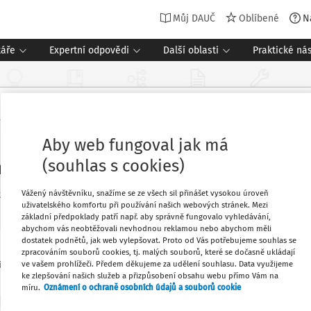
Můj DAUČ
Oblíbené
N
táře
Expertní odpovědi
Další oblasti
Praktické nás
Aby web fungoval jak má
(souhlas s cookies)
h voleb do zastupitelstva obce
Vážený návštěvníku, snažíme se ze všech sil přinášet vysokou úroveň
 znění
Sledovat předpis
uživatelského komfortu při používání našich webových stránek. Mezi
základní předpoklady patří např. aby správně fungovalo vyhledávání,
abychom vás neobtěžovali nevhodnou reklamou nebo abychom měli
dostatek podnětů, jak web vylepšovat. Proto od Vás potřebujeme souhlas se
zpracováním souborů cookies, tj. malých souborů, které se dočasně ukládají
ve vašem prohlížeči. Předem děkujeme za udělení souhlasu. Data využijeme
6
ke zlepšování našich služeb a přizpůsobení obsahu webu přímo Vám na
míru.
Oznámení o ochraně osobních údajů a souborů cookie