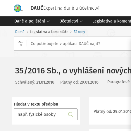
DAUČ
Expert na daně a účetnictví
Daně a pojištění
Účetnictví
Legislativa a komen
Domů
Legislativa a komentáře
Zákony
35/2016 Sb., o vyhlášení novýc
Paragrafové
Schválený
:
21.01.2016
Platný od
:
29.01.2016
Hledat v textu předpisu
Platný od
:
29.01.201