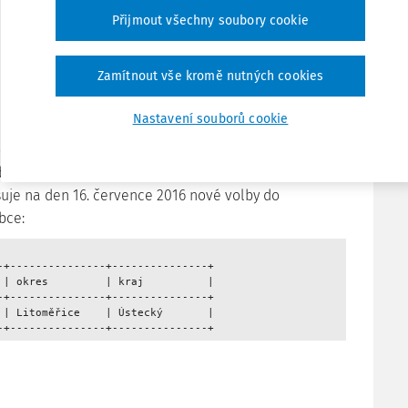
Přijmout všechny soubory cookie
35/2016 Sb.
SDĚLENÍ
Zamítnout vše kromě nutných cookies
Ministerstva vnitra
ze dne 21. ledna 2016
Nastavení souborů cookie
lášení nových voleb do zastupitelstva obce
odle § 58 odst. 4 zákona č. 491/2001 Sb., o volbách do
obcí a o změně některých zákonů, ve znění pozdějších
šuje na den 16. července 2016 nové volby do
bce:
-+---------------+---------------+

 | okres         | kraj          |

-+---------------+---------------+

 | Litoměřice    | Ústecký       |

-+---------------+---------------+