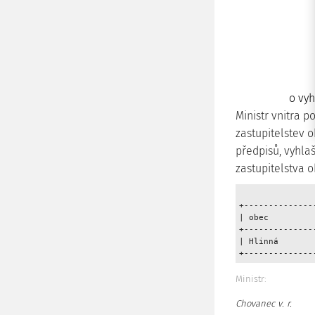
o vyh
Ministr vnitra p
zastupitelstev 
předpisů, vyhla
zastupitelstva o
+--------------
| obec         
+--------------
| Hlinná       
+--------------
Ministr:
Chovanec v. r.