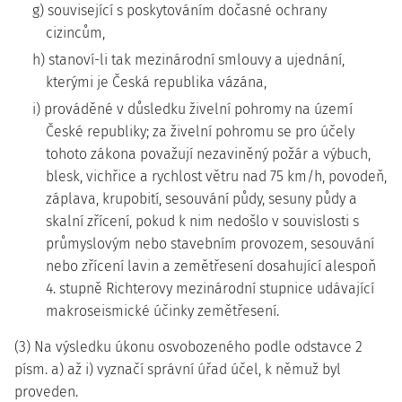
g) související s poskytováním dočasné ochrany
cizincům,
h) stanoví-li tak mezinárodní smlouvy a ujednání,
kterými je Česká republika vázána,
i) prováděné v důsledku živelní pohromy na území
České republiky; za živelní pohromu se pro účely
tohoto zákona považují nezaviněný požár a výbuch,
blesk, vichřice a rychlost větru nad 75 km/h, povodeň,
záplava, krupobití, sesouvání půdy, sesuny půdy a
skalní zřícení, pokud k nim nedošlo v souvislosti s
průmyslovým nebo stavebním provozem, sesouvání
nebo zřícení lavin a zemětřesení dosahující alespoň
4. stupně Richterovy mezinárodní stupnice udávající
makroseismické účinky zemětřesení.
(3) Na výsledku úkonu osvobozeného podle odstavce 2
písm. a) až i) vyznačí správní úřad účel, k němuž byl
proveden.