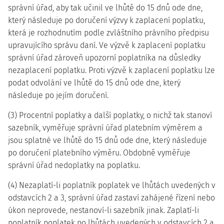
správní úřad, aby tak učinil ve lhůtě do 15 dnů ode dne,
který následuje po doručení výzvy k zaplacení poplatku,
která je rozhodnutím podle zvláštního právního předpisu
upravujícího správu daní. Ve výzvě k zaplacení poplatku
správní úřad zároveň upozorní poplatníka na důsledky
nezaplacení poplatku. Proti výzvě k zaplacení poplatku lze
podat odvolání ve lhůtě do 15 dnů ode dne, který
následuje po jejím doručení.
(3) Procentní poplatky a další poplatky, o nichž tak stanoví
sazebník, vyměřuje správní úřad platebním výměrem a
jsou splatné ve lhůtě do 15 dnů ode dne, který následuje
po doručení platebního výměru. Obdobně vyměřuje
správní úřad nedoplatky na poplatku.
(4) Nezaplatí-li poplatník poplatek ve lhůtách uvedených v
odstavcích 2 a 3, správní úřad zastaví zahájené řízení nebo
úkon neprovede, nestanoví-li sazebník jinak. Zaplatí-li
poplatník poplatek po lhůtách uvedených v odstavcích 2 a