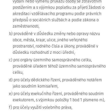
vydání nebo výměnu průkazu osoby se zdravotním
postižením a s výjimkou poplatku za přijetí žádosti o
akreditaci vzdělávacího programu podle právních
předpisů o sociálních službách a podle zákona o
zaměstnanosti,
b) prováděné v důsledku změny nebo opravy názvu
obce, města, kraje, ulice, jiného veřejného
prostranství, rodného čísla a úkony, prováděné v
důsledku rozhodnutí z moci úřední,
c) pro orgány územního samosprávného celku,
prováděné úřadem téhož územního samosprávného
celku,
d) pro účely dědického řízení, prováděného notářem
jako soudním komisařem,
e) pro účely exekučního řízení, prováděného soudním
exekutorem, s výjimkou položky 1 bod 1 písmeno m),
f) pro účely využití volebního práva,