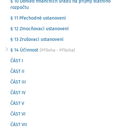
§ 10 Dohled finančních úřadů na příjmy státního
rozpočtu
§ 11 Přechodné ustanovení
§ 12 Zmocňovací ustanovení
§ 13 Zrušovací ustanovení
§ 14 Účinnost
(Příloha - Příloha)
ČÁST I
ČÁST II
ČÁST III
ČÁST IV
ČÁST V
ČÁST VI
ČÁST VII