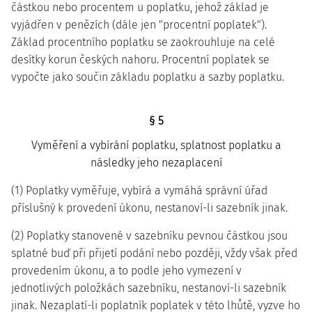
částkou nebo procentem u poplatku, jehož základ je
vyjádřen v penězích (dále jen "procentní poplatek").
Základ procentního poplatku se zaokrouhluje na celé
desítky korun českých nahoru. Procentní poplatek se
vypočte jako součin základu poplatku a sazby poplatku.
§ 5
Vyměření a vybírání poplatku, splatnost poplatku a
následky jeho nezaplacení
(1) Poplatky vyměřuje, vybírá a vymáhá správní úřad
příslušný k provedení úkonu, nestanoví-li sazebník jinak.
(2) Poplatky stanovené v sazebníku pevnou částkou jsou
splatné buď při přijetí podání nebo později, vždy však před
provedením úkonu, a to podle jeho vymezení v
jednotlivých položkách sazebníku, nestanoví-li sazebník
jinak. Nezaplatí-li poplatník poplatek v této lhůtě, vyzve ho