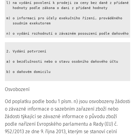
l) na vydání povolení k prodeji za ceny bez daně z přidané

   hodnoty podle zákona o dani z přidané hodnoty             
m) o informaci pro účely exekučního řízení, prováděného

   soudním exekutorem                                        
n) o vydání rozhodnutí o závazném posouzení podle daňového řá
2. Vydání potvrzení

a) o bezdlužnosti nebo o stavu osobního daňového účtu        
b) o daňovém domicilu                                        
Osvobození
Od poplatku podle bodu 1 písm. n) jsou osvobozeny žádosti
o závazné informace o sazebním zařazení zboží nebo
žádosti týkající se závazné informace o původu zboží
podle nařízení Evropského parlamentu a Rady (EU) č.
952/2013 ze dne 9. října 2013, kterým se stanoví celní