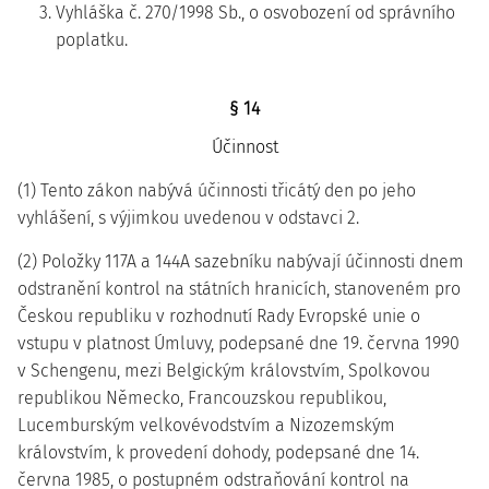
3. Vyhláška č. 270/1998 Sb., o osvobození od správního
poplatku.
§ 14
Účinnost
(1) Tento zákon nabývá účinnosti třicátý den po jeho
vyhlášení, s výjimkou uvedenou v odstavci 2.
(2) Položky 117A a 144A sazebníku nabývají účinnosti dnem
odstranění kontrol na státních hranicích, stanoveném pro
Českou republiku v rozhodnutí Rady Evropské unie o
vstupu v platnost Úmluvy, podepsané dne 19. června 1990
v Schengenu, mezi Belgickým královstvím, Spolkovou
republikou Německo, Francouzskou republikou,
Lucemburským velkovévodstvím a Nizozemským
královstvím, k provedení dohody, podepsané dne 14.
června 1985, o postupném odstraňování kontrol na