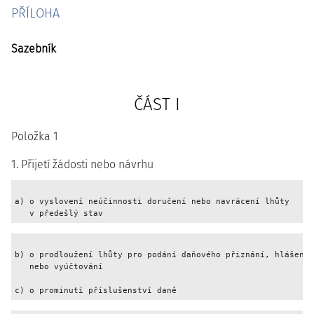
PŘÍLOHA
Sazebník
ČÁST I
Položka 1
1. Přijetí žádosti nebo návrhu
a) o vyslovení neúčinnosti doručení nebo navrácení lhůty

   v předešlý stav                                           
b) o prodloužení lhůty pro podání daňového přiznání, hlášení

   nebo vyúčtování                                           
c) o prominutí příslušenství daně                            