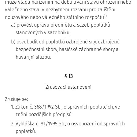
může vláda nařízením na dobu trvání stavu ohrožení nebo
válečného stavu v nezbytném rozsahu pro zajištění
1)
nouzového nebo válečného státního rozpočtu
a) provést úpravu předmětů a sazeb poplatků
stanovených v sazebníku,
b) osvobodit od poplatků ozbrojené síly, ozbrojené
bezpečnostní sbory, hasičské záchranné sbory a
havarijní službu.
§ 13
Zrušovací ustanovení
Zrušuje se:
1. Zákon č. 368/1992 Sb., o správních poplatcích, ve
znění pozdějších předpisů.
2. Vyhláška č. 81/1995 Sb., o osvobození od správních
poplatků.