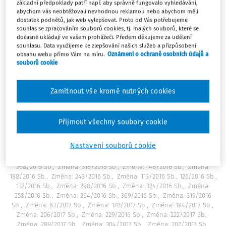
základní předpoklady patří např. aby správně fungovalo vyhledávání,
Změna: 249/2011 Sb., 255/2011 Sb., 300/2011 Sb., 308/2011 Sb., 329/2011
abychom vás neobtěžovali nevhodnou reklamou nebo abychom měli
Sb., 344/2011 Sb., 349/2011 Sb., 350/2011 Sb., 357/2011 Sb., 367/2011 Sb.,
dostatek podnětů, jak web vylepšovat. Proto od Vás potřebujeme
428/2011 Sb., 458/2011 Sb. (část), 472/2011 Sb.
Změna: 37/2012 Sb.
souhlas se zpracováním souborů cookies, tj. malých souborů, které se
Změna: 375/2011 Sb., 19/2012 Sb., 53/2012 Sb.
Změna: 119/2012 Sb.
dočasně ukládají ve vašem prohlížeči. Předem děkujeme za udělení
Změna: 169/2012 Sb.
Změna: 225/2012 Sb.
Změna: 172/2012 Sb.
souhlasu. Data využijeme ke zlepšování našich služeb a přizpůsobení
Změna: 202/2012 Sb., 274/2012 Sb.
Změna: 399/2012 Sb.
Změna:
obsahu webu přímo Vám na míru.
Oznámení o ochraně osobních údajů a
457/2011 Sb., 221/2012 Sb., 350/2012 Sb., 359/2012 Sb., 407/2012 Sb.,
souborů cookie
428/2012 Sb., 496/2012 Sb., 502/2012 Sb., 503/2012 Sb.,
Změna:
69/2013 Sb.
Změna: 50/2013 Sb.
Změna: 102/2013 Sb.
Změna:
185/2013 Sb.
Změna: 241/2013 Sb.
Změna: 281/2013 Sb.
Změna:
Zamítnout vše kromě nutných cookies
306/2013 Sb.
Změna: 458/2011 Sb. (část), 186/2013 Sb., 232/2013 Sb.,
257/2013 Sb., 273/2013 Sb., 279/2013 Sb., 313/2013 Sb., 344/2013 Sb.
Změna: 101/2014 Sb.
Změna: 170/2013 Sb.
Změna: 259/2014 Sb.
Přijmout všechny soubory cookie
Změna: 264/2014 Sb.
Změna: 458/2011 Sb., 239/2013 Sb., 187/2014 Sb.,
249/2014 Sb., 257/2014 Sb., 331/2014 Sb.
Změna: 127/2014 Sb.
Změna:
Nastavení souborů cookie
268/2014 Sb.
Změna: 81/2015 Sb., 103/2015 Sb.
Změna: 206/2015 Sb.
Změna: 204/2015 Sb., 224/2015 Sb.
Změna: 314/2015 Sb.
Změna:
268/2015 Sb.
Změna: 318/2015 Sb.
Změna: 148/2016 Sb.
Změna:
188/2016 Sb.
Změna: 243/2016 Sb.
Změna: 113/2016 Sb., 126/2016 Sb.,
137/2016 Sb.
Změna: 298/2016 Sb.
Změna: 324/2016 Sb.
Změna:
258/2016 Sb.
Změna: 264/2016 Sb., 369/2016 Sb.
Změna: 319/2016
Sb.
Změna: 63/2017 Sb.
Změna: 170/2017 Sb.
Změna: 194/2017 Sb.
Změna: 206/2017 Sb.
Změna: 229/2016 Sb.
Změna: 222/2017 Sb.
Změna: 289/2017 Sb.
Změna: 304/2017 Sb.
Změna: 202/2017 Sb.,