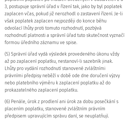
3, postupuje správní úřad v řízení tak, jako by byl poplatek
zaplacen včas, pokud již nerozhodl o zastavení řízení. Je-li
však poplatek zaplacen nejpozději do konce běhu
odvolací lhůty proti tomuto rozhodnutí, pozbývá
rozhodnutí platnosti a správní úřad tuto skutečnost vyznačí
formou úředního záznamu ve spise.
(5) Správní úřad vydá výsledek provedeného úkonu vždy
až po zaplacení poplatku, nestanoví-li sazebník jinak.
Lhůty pro vydání rozhodnutí stanovené zvláštními
právními předpisy neběží v době ode dne doručení výzvy
nebo platebního výměru k zaplacení poplatku až do
prokazatelného zaplacení poplatku.
(6) Penále, úrok z prodlení ani úrok za dobu posečkání s
placením poplatku, stanovené zvláštním právním
předpisem upravujícím správu daní, se neuplatňují.