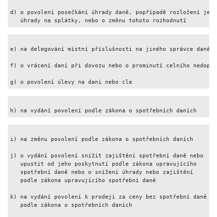
d) o povolení posečkání úhrady daně, popřípadě rozložení její

   úhrady na splátky, nebo o změnu tohoto rozhodnutí         
e) na delegování místní příslušnosti na jiného správce daně  
f) o vrácení daní při dovozu nebo o prominutí celního nedopla
g) o povolení úlevy na dani nebo cle                         
h) na vydání povolení podle zákona o spotřebních daních      
i) na změnu povolení podle zákona o spotřebních daních       
j) o vydání povolení snížit zajištění spotřební daně nebo 

   upustit od jeho poskytnutí podle zákona upravujícího 

   spotřební daně nebo o snížení úhrady nebo zajištění 

   podle zákona upravujícího spotřební daně                  
k) na vydání povolení k prodeji za ceny bez spotřební daně

   podle zákona o spotřebních daních                         