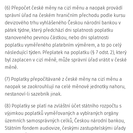
(6) Přepočet české měny na cizí měnu a naopak provádí
správní úřad na českém hraničním přechodu podle kursu
devizového trhu vyhlášeného Českou národní bankou v
pátek týdne, který předchází dni splatnosti poplatku
stanoveného pevnou částkou, nebo dni splatnosti
poplatku vyměřeného platebním výměrem, a to po celý
následující týden. Přeplatek na poplatku (§ 7 odst. 2), který
byl zaplacen v cizí měně, může správní úřad vrátit v české
měně.
(7) Poplatky přepočítávané z české měny na cizí měnu a
naopak se zaokrouhlují na celé měnové jednotky nahoru,
nestanoví-li sazebník jinak.
(8) Poplatky se platí na zvláštní účet státního rozpočtu s
výjimkou poplatků vyměřovaných a vybíraných orgány
územních samosprávných celků, Českou národní bankou,
Státním fondem audiovize, českými zastupitelskými úřady