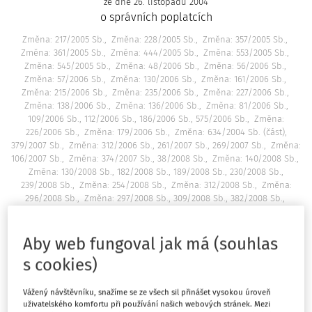
ze dne 26. listopadu 2004
o správních poplatcích
Změna: 217/2005 Sb.
Změna: 228/2005 Sb.
Změna: 357/2005 Sb.
Změna: 361/2005 Sb.
Změna: 444/2005 Sb.
Změna: 553/2005 Sb.
Změna: 545/2005 Sb.
Změna: 48/2006 Sb.
Změna: 56/2006 Sb.
Změna: 57/2006 Sb.
Změna: 130/2006 Sb.
Změna: 161/2006 Sb.
Změna: 215/2006 Sb.
Změna: 235/2006 Sb.
Změna: 227/2006 Sb.
Změna: 138/2006 Sb.
Změna: 136/2006 Sb.
Změna: 81/2006 Sb.,
109/2006 Sb., 112/2006 Sb., 186/2006 Sb., 575/2006 Sb.
Změna:
226/2006 Sb.
Změna: 179/2006 Sb.
Změna: 634/2004 Sb. (část),
379/2007 Sb.
Změna: 312/2006 Sb., 261/2007 Sb., 269/2007 Sb.
Změna:
106/2007 Sb.
Změna: 374/2007 Sb., 38/2008 Sb.
Změna: 140/2008 Sb.
Změna: 130/2008 Sb., 182/2008 Sb., 189/2008 Sb., 230/2008 Sb.,
239/2008 Sb.
Změna: 254/2008 Sb.
Změna: 312/2008 Sb.
Změna:
296/2008 Sb.
Změna: 297/2008 Sb., 309/2008 Sb., 382/2008 Sb.
Změna: 9/2009 Sb.
Změna: 141/2009 Sb.
Změna: 197/2009 Sb.
Změna: 301/2008 Sb.
Změna: 206/2009 Sb.
Změna: 291/2009 Sb.
Změna: 420/2009 Sb.
Změna: 301/2009 Sb., 346/2009 Sb.
Změna:
Aby web fungoval jak má (souhlas
132/2010 Sb.
Změna: 160/2010 Sb.
Změna: 227/2009 Sb., 148/2010 Sb.,
s cookies)
153/2010 Sb.
Změna: 343/2010 Sb.
Změna: 281/2009 Sb., 427/2010
Sb.
Změna: 30/2011 Sb.
Změna: 105/2011 Sb.
Změna: 427/2010 Sb.
(část)
Změna: 134/2011 Sb.
Změna: 152/2011 Sb.
Změna: 188/2011
Vážený návštěvníku, snažíme se ze všech sil přinášet vysokou úroveň
Sb.
Změna: 133/2011 Sb.
Změna: 245/2011 Sb.
Změna: 262/2011 Sb.
uživatelského komfortu při používání našich webových stránek. Mezi