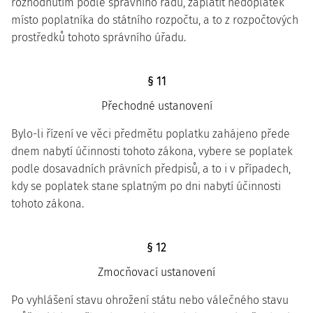
rozhodnutím podle správního řádu, zaplatit nedoplatek
místo poplatníka do státního rozpočtu, a to z rozpočtových
prostředků tohoto správního úřadu.
§ 11
Přechodné ustanovení
Bylo-li řízení ve věci předmětu poplatku zahájeno přede
dnem nabytí účinnosti tohoto zákona, vybere se poplatek
podle dosavadních právních předpisů, a to i v případech,
kdy se poplatek stane splatným po dni nabytí účinnosti
tohoto zákona.
§ 12
Zmocňovací ustanovení
Po vyhlášení stavu ohrožení státu nebo válečného stavu