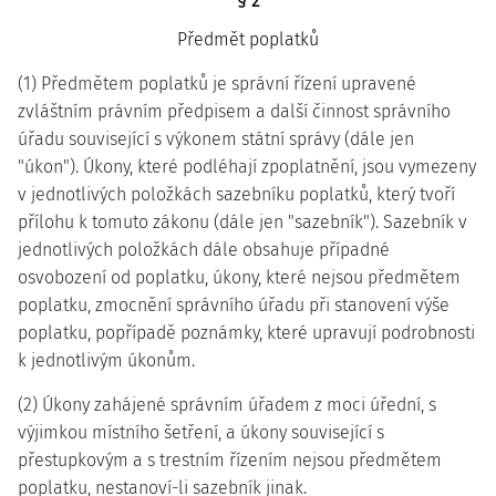
§ 2
Předmět poplatků
(1) Předmětem poplatků je správní řízení upravené
zvláštním právním předpisem a další činnost správního
úřadu související s výkonem státní správy (dále jen
"úkon"). Úkony, které podléhají zpoplatnění, jsou vymezeny
v jednotlivých položkách sazebníku poplatků, který tvoří
přílohu k tomuto zákonu (dále jen "sazebník"). Sazebník v
jednotlivých položkách dále obsahuje případné
osvobození od poplatku, úkony, které nejsou předmětem
poplatku, zmocnění správního úřadu při stanovení výše
poplatku, popřípadě poznámky, které upravují podrobnosti
k jednotlivým úkonům.
(2) Úkony zahájené správním úřadem z moci úřední, s
výjimkou místního šetření, a úkony související s
přestupkovým a s trestním řízením nejsou předmětem
poplatku, nestanoví-li sazebník jinak.