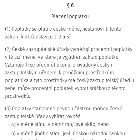
§ 6
Placení poplatku
(1) Poplatky se platí v české měně, nestanoví-li tento
zákon jinak (odstavce 2, 3 a 5).
(2) České zastupitelské úřady vyměřují procentní poplatky
v té cizí měně, ve které je vyjádřen základ poplatku.
Vztahuje-li se předmět úkonu, prováděný českým
zastupitelským úřadem, k peněžním prostředkům
poplatníka a tyto prostředky má český zastupitelský úřad u
sebe, může procentní poplatek vybrat srážkou z těchto
prostředků.
(3) Poplatky stanovené pevnou částkou mohou české
zastupitelské úřady vybírat rovněž
a) v měně státu, v němž mají své sídlo, nebo
b) v měně jiného státu, je-li Českou národní bankou