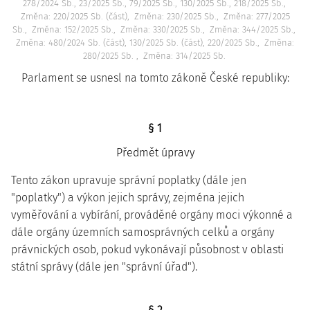
278/2024 Sb., 23/2025 Sb., 79/2025 Sb., 130/2025 Sb., 218/2025 Sb.
Změna: 220/2025 Sb. (část)
Změna: 230/2025 Sb.
Změna: 277/2025
Sb.
Změna: 152/2025 Sb.
Změna: 330/2025 Sb.
Změna: 344/2025 Sb.
Změna: 480/2024 Sb. (část), 130/2025 Sb. (část), 220/2025 Sb.
Změna:
280/2025 Sb.
Změna: 314/2025 Sb.
Parlament se usnesl na tomto zákoně České republiky:
§ 1
Předmět úpravy
Tento zákon upravuje správní poplatky (dále jen
"poplatky") a výkon jejich správy, zejména jejich
vyměřování a vybírání, prováděné orgány moci výkonné a
dále orgány územních samosprávných celků a orgány
právnických osob, pokud vykonávají působnost v oblasti
státní správy (dále jen "správní úřad").