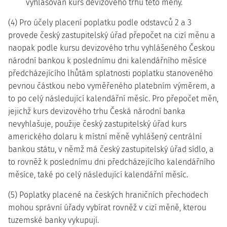
vyhlašován kurs devizového trhu této měny.
(4) Pro účely placení poplatku podle odstavců 2 a 3
provede český zastupitelský úřad přepočet na cizí měnu a
naopak podle kursu devizového trhu vyhlášeného Českou
národní bankou k poslednímu dni kalendářního měsíce
předcházejícího lhůtám splatnosti poplatku stanoveného
pevnou částkou nebo vyměřeného platebním výměrem, a
to po celý následující kalendářní měsíc. Pro přepočet měn,
jejichž kurs devizového trhu Česká národní banka
nevyhlašuje, použije český zastupitelský úřad kurs
amerického dolaru k místní měně vyhlášený centrální
bankou státu, v němž má český zastupitelský úřad sídlo, a
to rovněž k poslednímu dni předcházejícího kalendářního
měsíce, také po celý následující kalendářní měsíc.
(5) Poplatky placené na českých hraničních přechodech
mohou správní úřady vybírat rovněž v cizí měně, kterou
tuzemské banky vykupují.