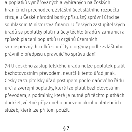
a poplatků vyměřovaných a vybíraných na českých
hraničních přechodech. Zvláštní účet státního rozpočtu
zřizuje u České národní banky příslušný správní úřad se
souhlasem Ministerstva financí. U českých zastupitelských
úřadů se poplatky platí na účty těchto úřadů v zahraničí a
způsob placení poplatků u orgánů územních
samosprávných celků si určí tyto orgány podle zvláštního
právního předpisu upravujícího správu daní.
(9) U českého zastupitelského úřadu nelze poplatek platit
bezhotovostním převodem, neurčí-li tento úřad jinak.
Český zastupitelský úřad postupem podle daňového řádu
určí a zveřejní poplatky, které lze platit bezhotovostním
převodem, a podmínky, které je nutné při těchto platbách
dodržet, včetně případného omezení okruhu platebních
služeb, které lze při tom použít.
§ 7