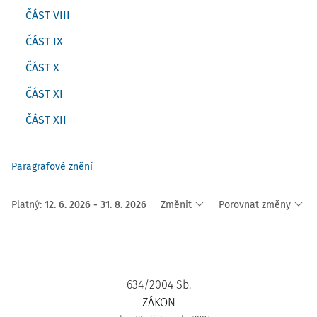
ČÁST VIII
ČÁST IX
ČÁST X
ČÁST XI
ČÁST XII
Paragrafové znění
Platný
:
12. 6. 2026 - 31. 8. 2026
Změnit
Porovnat změny
634/2004 Sb.
ZÁKON