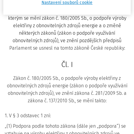
Nastavení souborů cookie
ZÁKON
ze dne 3. listopadu 2010,
kterým se mění zákon č. 180/2005 Sb., o podpoře výroby
elektřiny z obnovitelných zdrojů energie a o změně
některých zákonů (zákon o podpoře využívání
obnovitelných zdrojů), ve znění pozdějších předpisů
Parlament se usnesl na tomto zákoně České republiky:
Čl. I
Zákon č. 180/2005 Sb., o podpoře výroby elektřiny z
obnovitelných zdrojů energie (zákon o podpoře využívání
obnovitelných zdrojů), ve znění zákona č. 281/2009 Sb. a
zákona č. 137/2010 Sb., se mění takto:
1. V § 3 odstavec 1 zní:
„(1) Podpora podle tohoto zákona (dále jen „podpora“) se
vztahuje na výrobu elektřiny z obnovitelných zdrojů ve