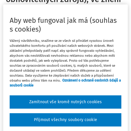
pozdějších předpisů
Aby web fungoval jak má (souhlas
Schválený
:
03.11.2010
Platný od
:
01.01.2011
s cookies)
Zrušený
:
01.01.2013
Paragrafové znění
Vážený návštěvníku, snažíme se ze všech sil přinášet vysokou úroveň
Sledovat předpis
uživatelského komfortu při používání našich webových stránek. Mezi
základní předpoklady patří např. aby správně fungovalo vyhledávání,
abychom vás neobtěžovali nevhodnou reklamou nebo abychom měli
Hledat v textu předpisu
dostatek podnětů, jak web vylepšovat. Proto od Vás potřebujeme
souhlas se zpracováním souborů cookies, tj. malých souborů, které se
dočasně ukládají ve vašem prohlížeči. Předem děkujeme za udělení
souhlasu. Data využijeme ke zlepšování našich služeb a přizpůsobení
obsahu webu přímo Vám na míru.
Oznámení o ochraně osobních údajů a
souborů cookie
Platný od
:
01.01.2011
Zamítnout vše kromě nutných cookies
Přijmout všechny soubory cookie
330/2010 Sb.