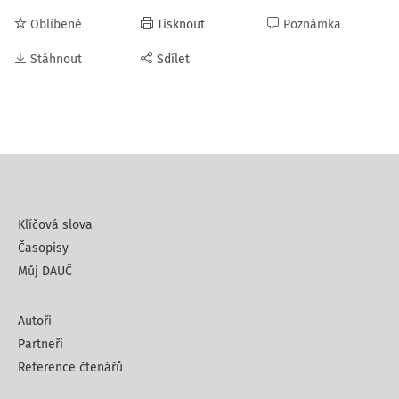
Oblíbené
Tisknout
Poznámka
Stáhnout
Sdílet
Klíčová slova
Časopisy
Můj DAUČ
Autoři
Partneři
Reference čtenářů