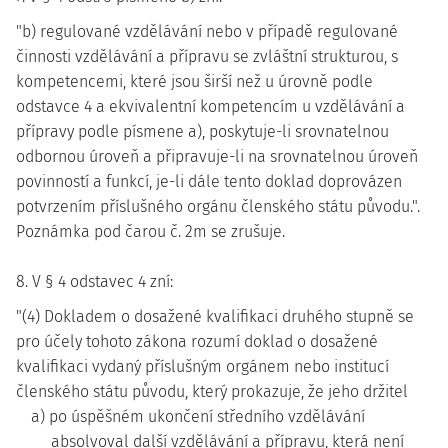
"b) regulované vzdělávání nebo v případě regulované
činnosti vzdělávání a přípravu se zvláštní strukturou, s
kompetencemi, které jsou širší než u úrovně podle
odstavce 4 a ekvivalentní kompetencím u vzdělávání a
přípravy podle písmene a), poskytuje-li srovnatelnou
odbornou úroveň a připravuje-li na srovnatelnou úroveň
povinností a funkcí, je-li dále tento doklad doprovázen
potvrzením příslušného orgánu členského státu původu.".
Poznámka pod čarou č. 2m se zrušuje.
8. V § 4 odstavec 4 zní:
"(4) Dokladem o dosažené kvalifikaci druhého stupně se
pro účely tohoto zákona rozumí doklad o dosažené
kvalifikaci vydaný příslušným orgánem nebo institucí
členského státu původu, který prokazuje, že jeho držitel
a) po úspěšném ukončení středního vzdělávání
absolvoval další vzdělávání a přípravu, která není