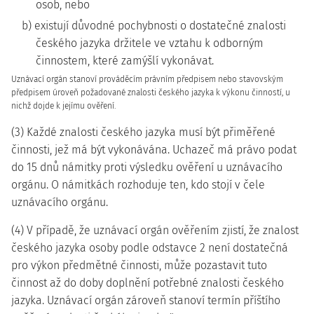
osob, nebo
b) existují důvodné pochybnosti o dostatečné znalosti
českého jazyka držitele ve vztahu k odborným
činnostem, které zamýšlí vykonávat.
Uznávací orgán stanoví prováděcím právním předpisem nebo stavovským
předpisem úroveň požadované znalosti českého jazyka k výkonu činností, u
nichž dojde k jejímu ověření.
(3) Každé znalosti českého jazyka musí být přiměřené
činnosti, jež má být vykonávána. Uchazeč má právo podat
do 15 dnů námitky proti výsledku ověření u uznávacího
orgánu. O námitkách rozhoduje ten, kdo stojí v čele
uznávacího orgánu.
(4) V případě, že uznávací orgán ověřením zjistí, že znalost
českého jazyka osoby podle odstavce 2 není dostatečná
pro výkon předmětné činnosti, může pozastavit tuto
činnost až do doby doplnění potřebné znalosti českého
jazyka. Uznávací orgán zároveň stanoví termín příštího