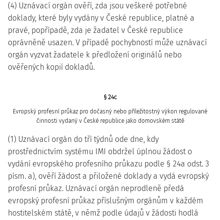
(4) Uznávací orgán ověří, zda jsou veškeré potřebné
doklady, které byly vydány v České republice, platné a
pravé, popřípadě, zda je žadatel v České republice
oprávněně usazen. V případě pochybností může uznávací
orgán vyzvat žadatele k předložení originálů nebo
ověřených kopií dokladů.
§ 24c
Evropský profesní průkaz pro dočasný nebo příležitostný výkon regulované
činnosti vydaný v České republice jako domovském státě
(1) Uznávací orgán do tří týdnů ode dne, kdy
prostřednictvím systému IMI obdržel úplnou žádost o
vydání evropského profesního průkazu podle § 24a odst. 3
písm. a), ověří žádost a přiložené doklady a vydá evropský
profesní průkaz. Uznávací orgán neprodleně předá
evropský profesní průkaz příslušným orgánům v každém
hostitelském státě, v němž podle údajů v žádosti hodlá