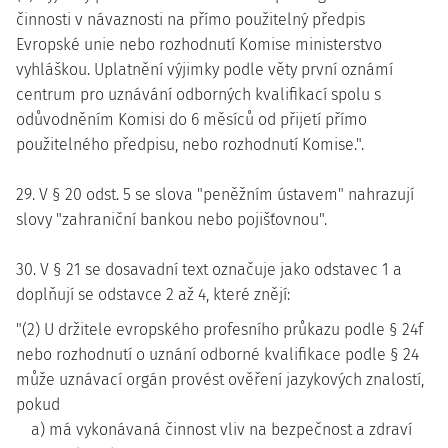
činnosti v návaznosti na přímo použitelný předpis
Evropské unie nebo rozhodnutí Komise ministerstvo
vyhláškou. Uplatnění výjimky podle věty první oznámí
centrum pro uznávání odborných kvalifikací spolu s
odůvodněním Komisi do 6 měsíců od přijetí přímo
použitelného předpisu, nebo rozhodnutí Komise.".
29. V § 20 odst. 5 se slova "peněžním ústavem" nahrazují
slovy "zahraniční bankou nebo pojišťovnou".
30. V § 21 se dosavadní text označuje jako odstavec 1 a
doplňují se odstavce 2 až 4, které znějí:
"(2) U držitele evropského profesního průkazu podle § 24f
nebo rozhodnutí o uznání odborné kvalifikace podle § 24
může uznávací orgán provést ověření jazykových znalostí,
pokud
a) má vykonávaná činnost vliv na bezpečnost a zdraví