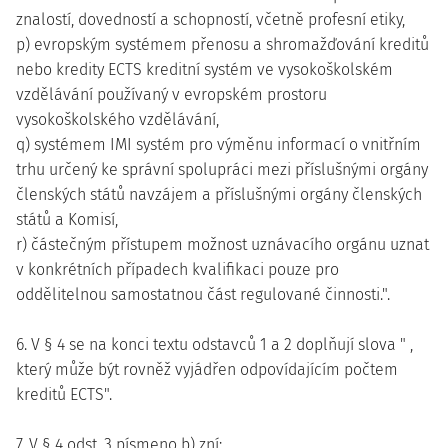
znalostí, dovedností a schopností, včetně profesní etiky,
p) evropským systémem přenosu a shromažďování kreditů
nebo kredity ECTS kreditní systém ve vysokoškolském
vzdělávání používaný v evropském prostoru
vysokoškolského vzdělávání,
q) systémem IMI systém pro výměnu informací o vnitřním
trhu určený ke správní spolupráci mezi příslušnými orgány
členských států navzájem a příslušnými orgány členských
států a Komisí,
r) částečným přístupem možnost uznávacího orgánu uznat
v konkrétních případech kvalifikaci pouze pro
oddělitelnou samostatnou část regulované činnosti.".
6. V § 4 se na konci textu odstavců 1 a 2 doplňují slova " ,
který může být rovněž vyjádřen odpovídajícím počtem
kreditů ECTS".
7. V § 4 odst. 3 písmeno b) zní: