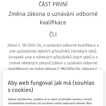
ČÁST PRVNÍ
Změna zákona o uznávání odborné
kvalifikace
Čl.I
Zákon č. 18/2004 Sb., o uznávání odborné kvalifikace a
jiné způsobilosti státních příslušníků členských států
Evropské unie a některých příslušníků jiných států a o
změně některých zákonů (zákon o uznávání odborné
kvalifikace), ve znění zákona č. 96/2004 Sb., zákona č.
588/2004 Sb., zákona č. 21/2006 Sb., zákona č. 161/2006
Sb., zákona č. 189/2008 Sb., zákona č. 52/2012 Sb. a zákona
Aby web fungoval jak má (souhlas
č. 101/2014 Sb., se mění takto:
s cookies)
1. V § 1 se na konci odstavce 1 doplňuje věta "Tento zákon
Vážený návštěvníku, snažíme se ze všech sil přinášet vysokou úroveň
uživatelského komfortu při používání našich webových stránek. Mezi
rovněž stanoví pravidla pro částečný přístup k