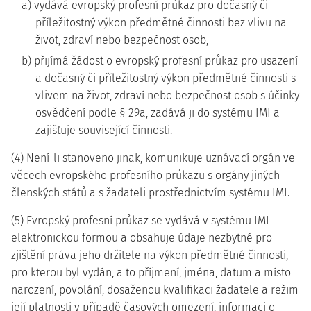
a) vydává evropský profesní průkaz pro dočasný či
příležitostný výkon předmětné činnosti bez vlivu na
život, zdraví nebo bezpečnost osob,
b) přijímá žádost o evropský profesní průkaz pro usazení
a dočasný či příležitostný výkon předmětné činnosti s
vlivem na život, zdraví nebo bezpečnost osob s účinky
osvědčení podle § 29a, zadává ji do systému IMI a
zajišťuje související činnosti.
(4) Není-li stanoveno jinak, komunikuje uznávací orgán ve
věcech evropského profesního průkazu s orgány jiných
členských států a s žadateli prostřednictvím systému IMI.
(5) Evropský profesní průkaz se vydává v systému IMI
elektronickou formou a obsahuje údaje nezbytné pro
zjištění práva jeho držitele na výkon předmětné činnosti,
pro kterou byl vydán, a to příjmení, jména, datum a místo
narození, povolání, dosaženou kvalifikaci žadatele a režim
její platnosti v případě časových omezení, informaci o