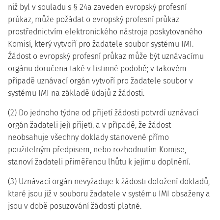
niž byl v souladu s § 24a zaveden evropský profesní
průkaz, může požádat o evropský profesní průkaz
prostřednictvím elektronického nástroje poskytovaného
Komisí, který vytvoří pro žadatele soubor systému IMI.
Žádost o evropský profesní průkaz může být uznávacímu
orgánu doručena také v listinné podobě; v takovém
případě uznávací orgán vytvoří pro žadatele soubor v
systému IMI na základě údajů z žádosti.
(2) Do jednoho týdne od přijetí žádosti potvrdí uznávací
orgán žadateli její přijetí, a v případě, že žádost
neobsahuje všechny doklady stanovené přímo
použitelným předpisem, nebo rozhodnutím Komise,
stanoví žadateli přiměřenou lhůtu k jejímu doplnění.
(3) Uznávací orgán nevyžaduje k žádosti doložení dokladů,
které jsou již v souboru žadatele v systému IMI obsaženy a
jsou v době posuzování žádosti platné.