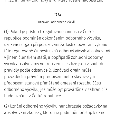
11. Za § 7 se vkládá nový § 7a, který včetně nadpisu zní:
"§ 7a
Uznávání odborného výcviku
(1) Pokud je přístup k regulované činnosti v České
republice podmíněn dokončením odborného výcviku,
uznávací orgán při posuzování žádosti o povolení výkonu
této regulované činnosti uzná odborný výcvik absolvovaný
v jiném členském státě, a popřípadě zohlední odborný
výcvik absolvovaný ve třetí zemi, jestliže jsou v souladu s
pravidly podle odstavce 2. Uznávací orgán může
prováděcím právním předpisem nebo stavovským
předpisem stanovit přiměřené omezení rozsahu části
odborného výcviku, jež může být prováděna v zahraničí a
bude uznána v České republice.
(2) Uznání odborného výcviku nenahrazuje požadavky na
absolvování zkoušky, kterou je podmíněn přístup k dané