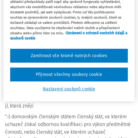
základní předpoklady patří např. aby správně fungovalo vyhledávání,
regulovaným činnostem a uznávání odborného výcviku
abychom vás neobtěžovali nevhodnou reklamou nebo abychom měli
dostatek podnětů, jak web vylepšovat. Proto od Vás potřebujeme
vykonaného v jiném členském státě Evropské unie, jiném
souhlas se zpracováním souborů cookies, tj. malých souborů, které se
smluvním státě Dohody o Evropském hospodářském
dočasně ukládají ve vašem prohlížeči. Předem děkujeme za udělení
souhlasu. Data využijeme ke zlepšování našich služeb a přizpůsobení
prostoru nebo Švýcarské konfederaci.".
obsahu webu přímo Vám na míru.
Oznámení o ochraně osobních údajů a
souborů cookie
2. V § 1 se odstavec 4 včetně poznámky pod čarou č. 2i
zrušuje.
Zamítnout vše kromě nutných cookies
3. V § 2 se na konci textu odstavce 2 doplňují slova " ;
Přijmout všechny soubory cookie
stanovené podmínky musí být přiměřené a nezbytné pro
ochranu zájmů chráněných jinými právními předpisy.".
Nastavení souborů cookie
4. V § 3 odst. 1 se za písmeno h) vkládají nová písmena i) a
j), která znějí:
"i) domovským členským státem členský stát, ve kterém
uchazeč získal odbornou kvalifikaci pro výkon předmětné
činnosti, nebo členský stát, ve kterém uchazeč