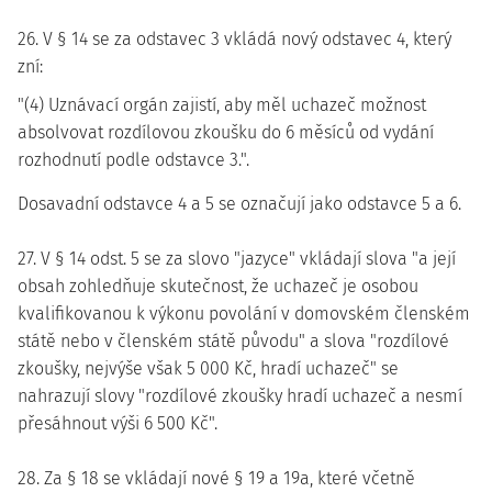
26. V § 14 se za odstavec 3 vkládá nový odstavec 4, který
zní:
"(4) Uznávací orgán zajistí, aby měl uchazeč možnost
absolvovat rozdílovou zkoušku do 6 měsíců od vydání
rozhodnutí podle odstavce 3.".
Dosavadní odstavce 4 a 5 se označují jako odstavce 5 a 6.
27. V § 14 odst. 5 se za slovo "jazyce" vkládají slova "a její
obsah zohledňuje skutečnost, že uchazeč je osobou
kvalifikovanou k výkonu povolání v domovském členském
státě nebo v členském státě původu" a slova "rozdílové
zkoušky, nejvýše však 5 000 Kč, hradí uchazeč" se
nahrazují slovy "rozdílové zkoušky hradí uchazeč a nesmí
přesáhnout výši 6 500 Kč".
28. Za § 18 se vkládají nové § 19 a 19a, které včetně