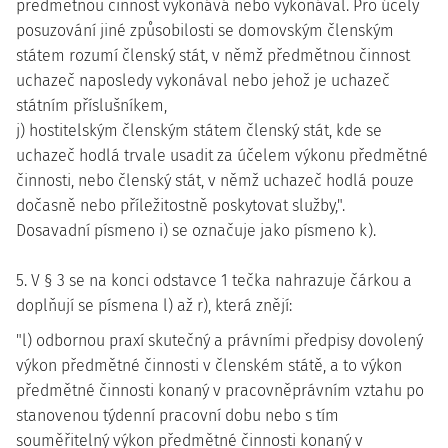
předmětnou činnost vykonává nebo vykonával. Pro účely
posuzování jiné způsobilosti se domovským členským
státem rozumí členský stát, v němž předmětnou činnost
uchazeč naposledy vykonával nebo jehož je uchazeč
státním příslušníkem,
j) hostitelským členským státem členský stát, kde se
uchazeč hodlá trvale usadit za účelem výkonu předmětné
činnosti, nebo členský stát, v němž uchazeč hodlá pouze
dočasně nebo příležitostně poskytovat služby,".
Dosavadní písmeno i) se označuje jako písmeno k).
5. V § 3 se na konci odstavce 1 tečka nahrazuje čárkou a
doplňují se písmena l) až r), která znějí:
"l) odbornou praxí skutečný a právními předpisy dovolený
výkon předmětné činnosti v členském státě, a to výkon
předmětné činnosti konaný v pracovněprávním vztahu po
stanovenou týdenní pracovní dobu nebo s tím
souměřitelný výkon předmětné činnosti konaný v