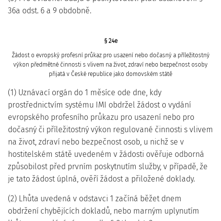
36a odst. 6 a 9 obdobně.
§ 24e
Žádost o evropský profesní průkaz pro usazení nebo dočasný a příležitostný
výkon předmětné činnosti s vlivem na život, zdraví nebo bezpečnost osoby
přijatá v České republice jako domovském státě
(1) Uznávací orgán do 1 měsíce ode dne, kdy
prostřednictvím systému IMI obdržel žádost o vydání
evropského profesního průkazu pro usazení nebo pro
dočasný či příležitostný výkon regulované činnosti s vlivem
na život, zdraví nebo bezpečnost osob, u nichž se v
hostitelském státě uvedeném v žádosti ověřuje odborná
způsobilost před prvním poskytnutím služby, v případě, že
je tato žádost úplná, ověří žádost a přiložené doklady.
(2) Lhůta uvedená v odstavci 1 začíná běžet dnem
obdržení chybějících dokladů, nebo marným uplynutím