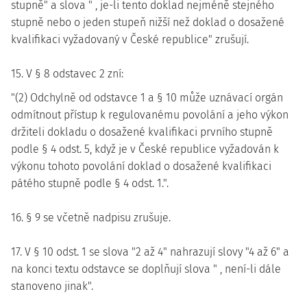
stupně" a slova " , je-li tento doklad nejméně stejného
stupně nebo o jeden stupeň nižší než doklad o dosažené
kvalifikaci vyžadovaný v České republice" zrušují.
15. V § 8 odstavec 2 zní:
"(2) Odchylně od odstavce 1 a § 10 může uznávací orgán
odmítnout přístup k regulovanému povolání a jeho výkon
držiteli dokladu o dosažené kvalifikaci prvního stupně
podle § 4 odst. 5, když je v České republice vyžadován k
výkonu tohoto povolání doklad o dosažené kvalifikaci
pátého stupně podle § 4 odst. 1.".
16. § 9 se včetně nadpisu zrušuje.
17. V § 10 odst. 1 se slova "2 až 4" nahrazují slovy "4 až 6" a
na konci textu odstavce se doplňují slova " , není-li dále
stanoveno jinak".