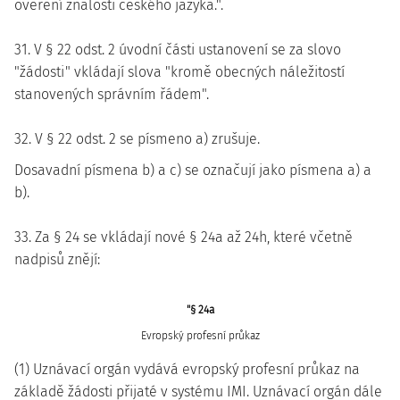
ověření znalosti českého jazyka.".
31. V § 22 odst. 2 úvodní části ustanovení se za slovo
"žádosti" vkládají slova "kromě obecných náležitostí
stanovených správním řádem".
32. V § 22 odst. 2 se písmeno a) zrušuje.
Dosavadní písmena b) a c) se označují jako písmena a) a
b).
33. Za § 24 se vkládají nové § 24a až 24h, které včetně
nadpisů znějí:
"§ 24a
Evropský profesní průkaz
(1) Uznávací orgán vydává evropský profesní průkaz na
základě žádosti přijaté v systému IMI. Uznávací orgán dále