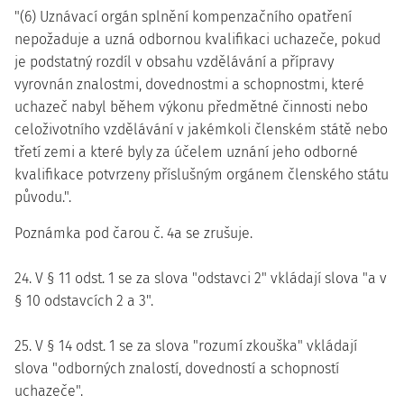
"(6) Uznávací orgán splnění kompenzačního opatření
nepožaduje a uzná odbornou kvalifikaci uchazeče, pokud
je podstatný rozdíl v obsahu vzdělávání a přípravy
vyrovnán znalostmi, dovednostmi a schopnostmi, které
uchazeč nabyl během výkonu předmětné činnosti nebo
celoživotního vzdělávání v jakémkoli členském státě nebo
třetí zemi a které byly za účelem uznání jeho odborné
kvalifikace potvrzeny příslušným orgánem členského státu
původu.".
Poznámka pod čarou č. 4a se zrušuje.
24. V § 11 odst. 1 se za slova "odstavci 2" vkládají slova "a v
§ 10 odstavcích 2 a 3".
25. V § 14 odst. 1 se za slova "rozumí zkouška" vkládají
slova "odborných znalostí, dovedností a schopností
uchazeče".