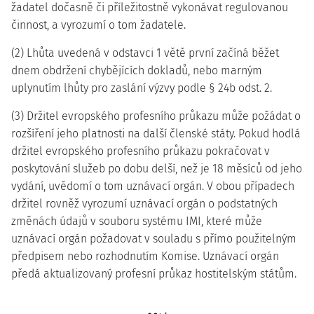
žadatel dočasně či příležitostně vykonávat regulovanou
činnost, a vyrozumí o tom žadatele.
(2) Lhůta uvedená v odstavci 1 větě první začíná běžet
dnem obdržení chybějících dokladů, nebo marným
uplynutím lhůty pro zaslání výzvy podle § 24b odst. 2.
(3) Držitel evropského profesního průkazu může požádat o
rozšíření jeho platnosti na další členské státy. Pokud hodlá
držitel evropského profesního průkazu pokračovat v
poskytování služeb po dobu delší, než je 18 měsíců od jeho
vydání, uvědomí o tom uznávací orgán. V obou případech
držitel rovněž vyrozumí uznávací orgán o podstatných
změnách údajů v souboru systému IMI, které může
uznávací orgán požadovat v souladu s přímo použitelným
předpisem nebo rozhodnutím Komise. Uznávací orgán
předá aktualizovaný profesní průkaz hostitelským státům.