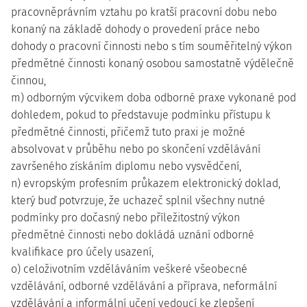
pracovněprávním vztahu po kratší pracovní dobu nebo
konaný na základě dohody o provedení práce nebo
dohody o pracovní činnosti nebo s tím souměřitelný výkon
předmětné činnosti konaný osobou samostatně výdělečně
činnou,
m) odborným výcvikem doba odborné praxe vykonané pod
dohledem, pokud to představuje podmínku přístupu k
předmětné činnosti, přičemž tuto praxi je možné
absolvovat v průběhu nebo po skončení vzdělávání
završeného získáním diplomu nebo vysvědčení,
n) evropským profesním průkazem elektronický doklad,
který buď potvrzuje, že uchazeč splnil všechny nutné
podmínky pro dočasný nebo příležitostný výkon
předmětné činnosti nebo dokládá uznání odborné
kvalifikace pro účely usazení,
o) celoživotním vzděláváním veškeré všeobecné
vzdělávání, odborné vzdělávání a příprava, neformální
vzdělávání a informální učení vedoucí ke zlepšení