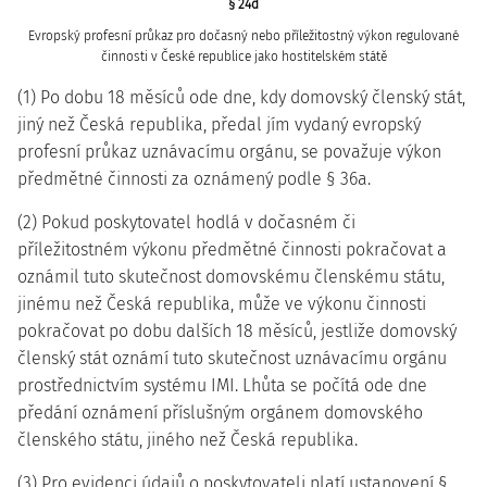
§ 24d
Evropský profesní průkaz pro dočasný nebo příležitostný výkon regulované
činnosti v České republice jako hostitelském státě
(1) Po dobu 18 měsíců ode dne, kdy domovský členský stát,
jiný než Česká republika, předal jím vydaný evropský
profesní průkaz uznávacímu orgánu, se považuje výkon
předmětné činnosti za oznámený podle § 36a.
(2) Pokud poskytovatel hodlá v dočasném či
příležitostném výkonu předmětné činnosti pokračovat a
oznámil tuto skutečnost domovskému členskému státu,
jinému než Česká republika, může ve výkonu činnosti
pokračovat po dobu dalších 18 měsíců, jestliže domovský
členský stát oznámí tuto skutečnost uznávacímu orgánu
prostřednictvím systému IMI. Lhůta se počítá ode dne
předání oznámení příslušným orgánem domovského
členského státu, jiného než Česká republika.
(3) Pro evidenci údajů o poskytovateli platí ustanovení §