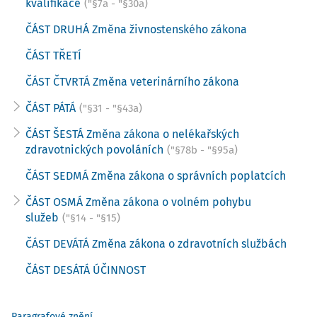
kvalifikace
("§7a - "§30a)
ČÁST DRUHÁ Změna živnostenského zákona
ČÁST TŘETÍ
ČÁST ČTVRTÁ Změna veterinárního zákona
ČÁST PÁTÁ
("§31 - "§43a)
ČÁST ŠESTÁ Změna zákona o nelékařských
zdravotnických povoláních
("§78b - "§95a)
ČÁST SEDMÁ Změna zákona o správních poplatcích
ČÁST OSMÁ Změna zákona o volném pohybu
služeb
("§14 - "§15)
ČÁST DEVÁTÁ Změna zákona o zdravotních službách
ČÁST DESÁTÁ ÚČINNOST
Paragrafové znění