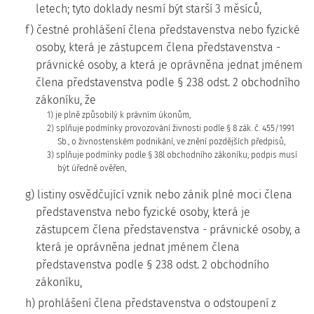
letech; tyto doklady nesmí být starší 3 měsíců,
f) čestné prohlášení člena představenstva nebo fyzické
osoby, která je zástupcem člena představenstva -
právnické osoby, a která je oprávněna jednat jménem
člena představenstva podle § 238 odst. 2 obchodního
zákoníku, že
1) je plně způsobilý k právním úkonům,
2) splňuje podmínky provozování živnosti podle § 8 zák. č. 455/1991
Sb., o živnostenském podnikání, ve znění pozdějších předpisů,
3) splňuje podmínky podle § 38l obchodního zákoníku; podpis musí
být úředně ověřen,
g) listiny osvědčující vznik nebo zánik plné moci člena
představenstva nebo fyzické osoby, která je
zástupcem člena představenstva - právnické osoby, a
která je oprávněna jednat jménem člena
představenstva podle § 238 odst. 2 obchodního
zákoníku,
h) prohlášení člena představenstva o odstoupení z