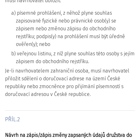
musí navrhovatel doložit:
a) písemné prohlášení, z něhož plyne souhlas
zapisované fyzické nebo právnické osob(y) se
zápisem nebo změnou zápisu do obchodního
rejstříku; podpis(y) na prohlášení musí být úředně
ověřen(y); nebo
b) veřejnou listinu, z níž plyne souhlas této osoby s jejím
zápisem do obchodního rejstříku.
Je-li navrhovatelem zahraniční osoba, musí navrhovatel
přiložit sdělení o doručovací adrese na území České
republiky nebo zmocněnce pro přijímání písemností s
doručovací adresou v České republice.
PŘÍL.2
Návrh na zápis/zápis změny zapsaných údajů družstva do