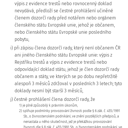
výpis z evidence trestů nebo rovnocenný doklad
nevydává, předloží se čestné prohlášení učiněné
členem dozorčí rady před notářem nebo orgánem
členského státu Evropské unie, jehož je občanem,
nebo členského státu Evropské unie posledního
pobytu,
i) při zápisu člena dozorčí rady, který není občanem ČR
ani jiného členského státu Evropské unie: výpis z
Rejstříku trestů a výpis z evidence trestů nebo
odpovídající doklad státu, jehož je člen dozorčí rady
občanem a státy, ve kterých se po dobu nepřetržitě
alespoň 3 měsíců zdržoval v posledních 3 letech; tyto
doklady nesmí být starší 3 měsíců,
j) čestné prohlášení člena dozorčí rady, že
1) je plně způsobilý k právním úkonům,
2) splňuje podmínky provozování živnosti podle § 6 zák. č. 455/1991
Sb., o živnostenském podnikání, ve znění pozdějších předpisů, a
nenastala u něho skutečnost, jež je překážkou provozování
živnosti dle § 8 zák. č. 455/1991 Sb., o živnostenském podnikání, ve