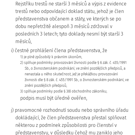
Rejstříku trestů ne starší 3 měsíců a výpis z evidence
trestů nebo odpovídající doklad státu, jehož je člen
představenstva občanem a státy, ve kterých se po
dobu nepřetržitě alespoň 3 měsíců zdržoval v
posledních 3 letech; tyto doklady nesmí být starší 3
měsíců,
i) čestné prohlášení člena představenstva, že
1) je plně způsobilý k právním úkonům,
2) splňuje podmínky provozování živnosti podle § 6 zák. č. 455/1991
Sb., o živnostenském podnikání, ve znění pozdějších předpisů, a
nenastala u něho skutečnost, jež je překážkou provozování
živnosti dle § 8 zák. č. 455/1991 Sb., o živnostenském podnikání, ve
znění pozdějších předpisů,
3) splňuje podmínky podle § 38l obchodního zákoníku;
podpis musí být úředně ověřen,
j) pravomocné rozhodnutí soudu nebo správního úřadu
dokládající, že člen představenstva přestal splňovat
některou z podmínek způsobilosti pro členství v
představenstvu, v důsledku čehož mu zaniklo jeho