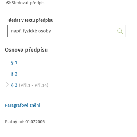
Sledovat předpis
Hledat v textu předpisu
Osnova předpisu
§ 1
§ 2
§ 3
(Příl.1 - Příl.14)
Paragrafové znění
Platný od
:
01.07.2005