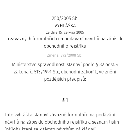
250/2005 Sb.
VYHLÁŠKA
ze dne 15. června 2005
o závazných formulářích na podávání návrhů na zápis do
obchodního rejstříku
Změna: 392/2008 Sb.
Ministerstvo spravedlnosti stanoví podle § 32 odst. 4
zákona č. 513/1991 Sb., obchodní zákoník, ve znění
pozdějších předpisů:
§ 1
Tato vyhláška stanoví závazné formuláře na podávání
návrhů na zápis do obchodního rejstříku a seznam listin
(příloh), které se k těmto návrhům přikládají.