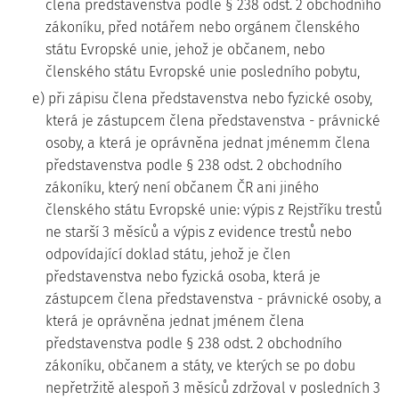
člena představenstva podle § 238 odst. 2 obchodního
zákoníku, před notářem nebo orgánem členského
státu Evropské unie, jehož je občanem, nebo
členského státu Evropské unie posledního pobytu,
e) při zápisu člena představenstva nebo fyzické osoby,
která je zástupcem člena představenstva - právnické
osoby, a která je oprávněna jednat jménemm člena
představenstva podle § 238 odst. 2 obchodního
zákoníku, který není občanem ČR ani jiného
členského státu Evropské unie: výpis z Rejstříku trestů
ne starší 3 měsíců a výpis z evidence trestů nebo
odpovídající doklad státu, jehož je člen
představenstva nebo fyzická osoba, která je
zástupcem člena představenstva - právnické osoby, a
která je oprávněna jednat jménem člena
představenstva podle § 238 odst. 2 obchodního
zákoníku, občanem a státy, ve kterých se po dobu
nepřetržitě alespoň 3 měsíců zdržoval v posledních 3