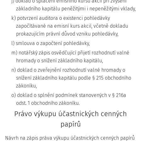
j) doklad o splacení emisního kursu akcií při zvýšení
základního kapitálu peněžitými i nepeněžitými vklady,
k) potvrzení auditora o existenci pohledávky
započítávané na emisní kurs akcií, včetně dokladu
prokazujícím právní důvod vzniku pohledávky,
l) smlouva o započtení pohledávky,
m) notářský zápis osvědčující přijetí rozhodnutí valné
hromady o snížení základního kapitálu,
n) doklad o zveřejnění rozhodnutí valné hromady o
snížení základního kapitálu podle § 215 obchodního
zákoníku,
o) doklad o splnění podmínek stanovených v § 216a
odst. 1 obchodního zákoníku.
Právo výkupu účastnických cenných
papírů
Návrh na zápis práva výkupu účastnických cenných papírů