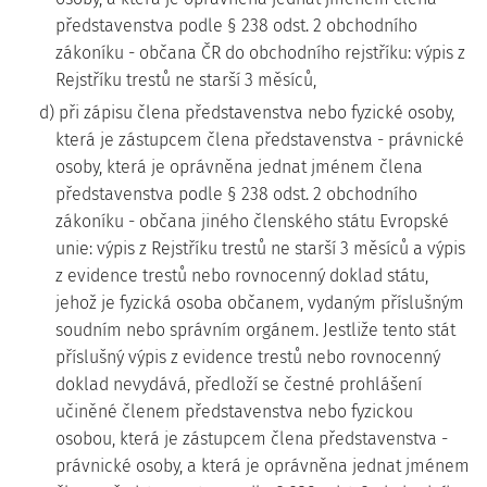
představenstva podle § 238 odst. 2 obchodního
zákoníku - občana ČR do obchodního rejstříku: výpis z
Rejstříku trestů ne starší 3 měsíců,
d) při zápisu člena představenstva nebo fyzické osoby,
která je zástupcem člena představenstva - právnické
osoby, která je oprávněna jednat jménem člena
představenstva podle § 238 odst. 2 obchodního
zákoníku - občana jiného členského státu Evropské
unie: výpis z Rejstříku trestů ne starší 3 měsíců a výpis
z evidence trestů nebo rovnocenný doklad státu,
jehož je fyzická osoba občanem, vydaným příslušným
soudním nebo správním orgánem. Jestliže tento stát
příslušný výpis z evidence trestů nebo rovnocenný
doklad nevydává, předloží se čestné prohlášení
učiněné členem představenstva nebo fyzickou
osobou, která je zástupcem člena představenstva -
právnické osoby, a která je oprávněna jednat jménem