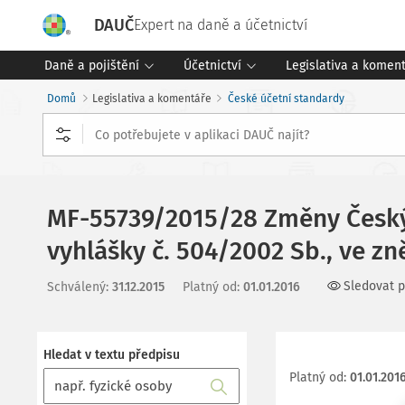
DAUČ
Expert na daně a účetnictví
Daně a pojištění
Účetnictví
Legislativa a komen
Domů
Legislativa a komentáře
České účetní standardy
MF-55739/2015/28 Změny Českýc
vyhlášky č. 504/2002 Sb., ve z
Sledovat p
Schválený
:
31.12.2015
Platný od
:
01.01.2016
Hledat v textu předpisu
Platný od
:
01.01.201