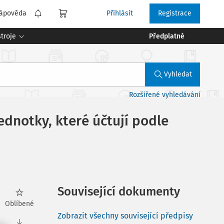
ápověda
Přihlásit
Registrace
troje
Předplatné
Vyhledat
Rozšířené vyhledávání
dnotky, které účtují podle
Související dokumenty
Oblíbené
Zobrazit všechny související předpisy