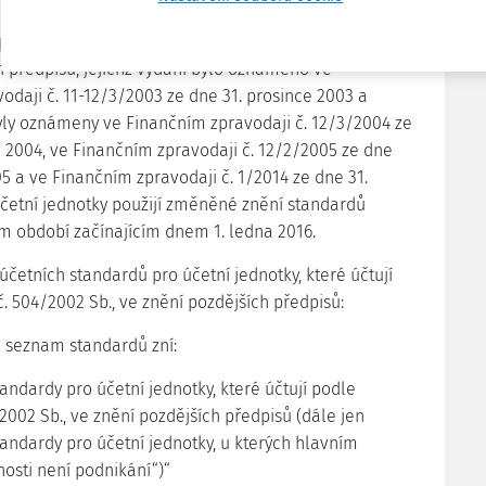
četní jednotky, u kterých hlavním předmětem činnosti
 pokud účtují v soustavě podvojného účetnictví, ve
h předpisů, jejichž vydání bylo oznámeno ve
odaji č. 11-12/3/2003 ze dne 31. prosince 2003 a
yly oznámeny ve Finančním zpravodaji č. 12/3/2004 ze
e 2004, ve Finančním zpravodaji č. 12/2/2005 ze dne
5 a ve Finančním zpravodaji č. 1/2014 ze dne 31.
účetní jednotky použijí změněné znění standardů
m období začínajícím dnem 1. ledna 2016.
četních standardů pro účetní jednotky, které účtují
. 504/2002 Sb., ve znění pozdějších předpisů:
i seznam standardů zní:
andardy pro účetní jednotky, které účtují podle
2002 Sb., ve znění pozdějších předpisů (dále jen
tandardy pro účetní jednotky, u kterých hlavním
sti není podnikání“)“