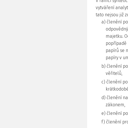
V rámci syntetic
vytváření analy
tato nejsou již 
a) členění p
odpovědnýc
majetku. O
popřípadě 
papírů se 
papíry v u
b) členění p
věřitelů,
c) členění p
krátkodobé
d) členění n
zákonem,
e) členění po
f) členění pr