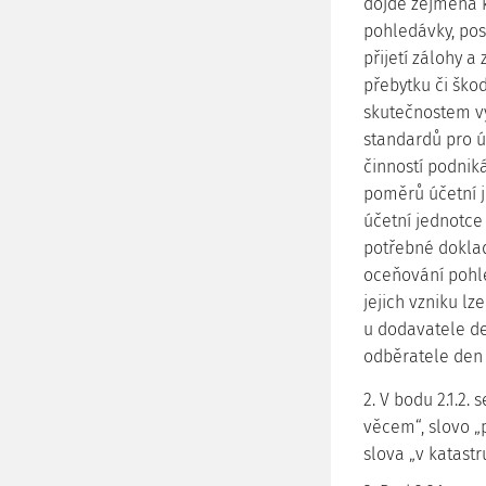
dojde zejména k
pohledávky, pos
přijetí zálohy a
přebytku či ško
skutečnostem vy
standardů pro ú
činností podniká
poměrů účetní j
účetní jednotce
potřebné doklad
oceňování pohle
jejich vzniku l
u dodavatele de
odběratele den 
2. V bodu 2.1.2
věcem“, slovo „p
slova „v katastr