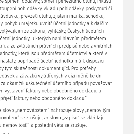
e splnění dodávky, splnění peněžitého dluhu, inkasu
toupení pohledávky, vkladu pohledávky, poskytnutí či
 závdavku, převzetí dluhu, zjištění manka, schodku,
dy, pohybu majetku uvnitř účetní jednotky a k dalším
plývajícím ze zákona, vyhlášky, Českých účetních
četní jednotky, u kterých není hlavním předmětem
ní, a ze zvláštních právních předpisů nebo z vnitřních
ednotky, které jsou předmětem účetnictví a které v
 nastaly, popřípadě účetní jednotka má k dispozici
y tyto skutečnosti dokumentující. Pro potřeby
dávek a závazků vyjádřených v cizí měně ke dni
ze za okamžik uskutečnění účetního případu považovat
n vystavení faktury nebo obdobného dokladu, u
přijetí faktury nebo obdobného dokladu.“.
. se slovo „nemovitostem“ nahrazuje slovy „nemovitým
ovolení“ se zrušuje, za slovo „zápisu“ se vkládají
u nemovitostí“ a poslední věta se zrušuje.