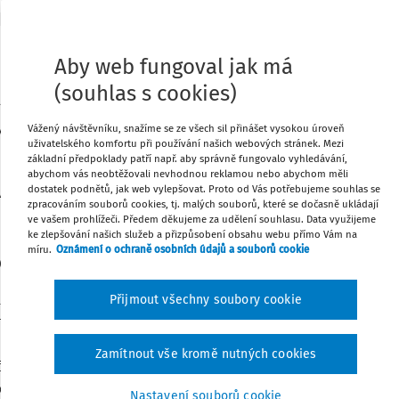
Aby web fungoval jak má
MF-55739/2015/28
Změny
(souhlas s cookies)
ch standardů pro účetní jednotky, které účtují podle
Vážený návštěvníku, snažíme se ze všech sil přinášet vysokou úroveň
 č. 504/2002 Sb., ve znění pozdějších předpisů
uživatelského komfortu při používání našich webových stránek. Mezi
ze dne 31. 12. 2015
základní předpoklady patří např. aby správně fungovalo vyhledávání,
abychom vás neobtěžovali nevhodnou reklamou nebo abychom měli
dostatek podnětů, jak web vylepšovat. Proto od Vás potřebujeme souhlas se
á, tel: 257 042 633
zpracováním souborů cookies, tj. malých souborů, které se dočasně ukládají
ve vašem prohlížeči. Předem děkujeme za udělení souhlasu. Data využijeme
el.: 257 044 186
ke zlepšování našich služeb a přizpůsobení obsahu webu přímo Vám na
míru.
Oznámení o ochraně osobních údajů a souborů cookie
C
novením § 36 zákona č. 563/1991 Sb., o účetnictví, ve
Přijmout všechny soubory cookie
h předpisů, oznamuje Ministerstvo financí vydání
etních standardů pro účetní jednotky, které účtují
Zamítnout vše kromě nutných cookies
č. 504/2002 Sb., kterou se provádějí některá
a č. 563/1991 Sb., o účetnictví, ve znění pozdějších
Nastavení souborů cookie