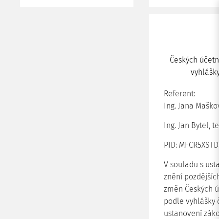
Českých účetní
vyhlášky
Referent:
Ing. Jana Maškov
Ing. Jan Bytel, t
PID: MFCR5XSTD
V souladu s usta
znění pozdějšíc
změn Českých úč
podle vyhlášky 
ustanovení zákon