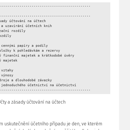
---------------------------------------------

---------------------------------------------

sady účtování na účtech 

 a uzavírání účetních knih 

ační rozdíly 

zdíly 

 cennými papíry a podíly 

oložky k pohledávkám a rezervy 

ý finanční majetek a krátkodobé úvěry 

 majetek 

vztahy 

výnosy 

droje a dlouhodobé závazky 

 jednoduchého účetnictví na účetnictví 

Účty a zásady účtování na účtech
em uskutečnění účetního případu je den, ve kterém