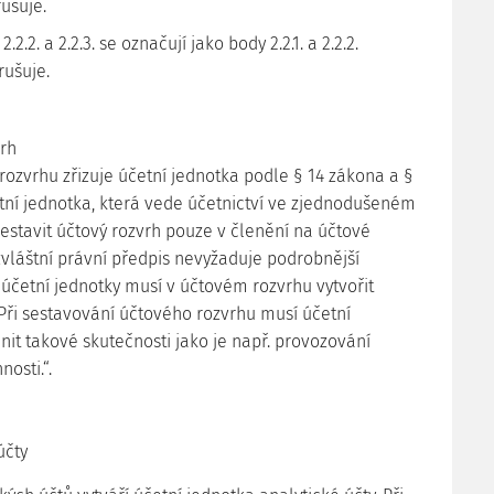
rušuje.
2.2. a 2.2.3. se označují jako body 2.2.1. a 2.2.2.
zrušuje.
vrh
rozvrhu zřizuje účetní jednotka podle § 14 zákona a §
etní jednotka, která vede účetnictví ve zjednodušeném
estavit účtový rozvrh pouze v členění na účtové
zvláštní právní předpis nevyžaduje podrobnější
 účetní jednotky musí v účtovém rozvrhu vytvořit
 Při sestavování účtového rozvrhu musí účetní
nit takové skutečnosti jako je např. provozování
osti.“.
účty