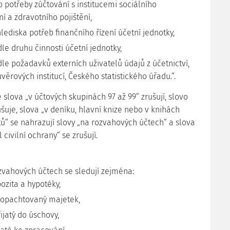
o potřeby zúčtování s institucemi sociálního
í a zdravotního pojištění,
hlediska potřeb finančního řízení účetní jednotky,
dle druhu činnosti účetní jednotky,
dle požadavků externích uživatelů údajů z účetnictví,
věrových institucí, Českého statistického úřadu.“.
se slova „v účtových skupinách 97 až 99“ zrušují, slovo
ušuje, slova „v deníku, hlavní knize nebo v knihách
tů“ se nahrazují slovy „na rozvahových účtech“ a slova
l civilní ochrany“ se zrušují.
ozvahových účtech se sledují zejména:
pozita a hypotéky,
propachtovaný majetek,
ijatý do úschovy,