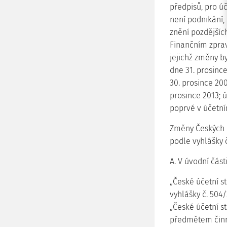
předpisů, pro ú
není podnikání,
znění pozdějšíc
Finančním zprav
jejichž změny b
dne 31. prosinc
30. prosince 200
prosince 2013; 
poprvé v účetní
Změny Českých ú
podle vyhlášky č
A. V úvodní část
„České účetní st
vyhlášky č. 504/
„České účetní s
předmětem činno