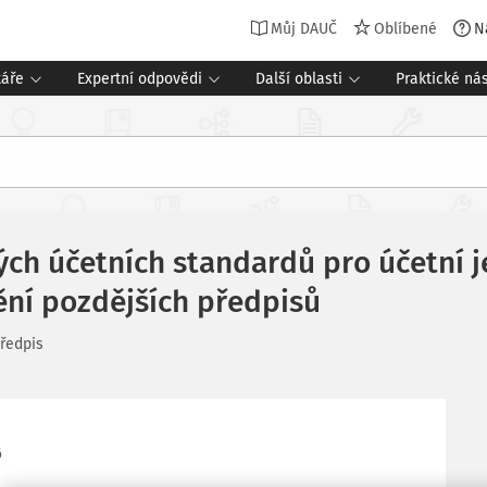
Můj DAUČ
Oblíbené
N
táře
Expertní odpovědi
Další oblasti
Praktické nás
h účetních standardů pro účetní je
nění pozdějších předpisů
ředpis
6