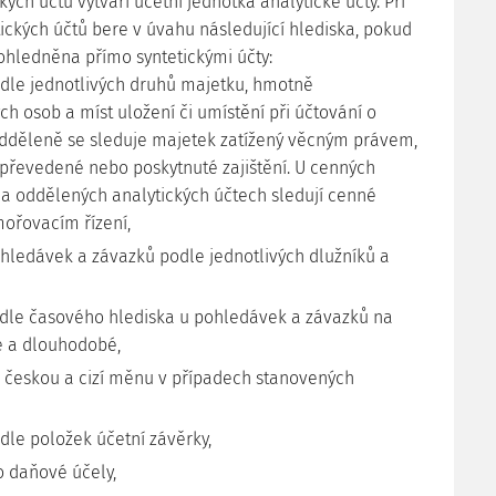
kých účtů vytváří účetní jednotka analytické účty. Při
tických účtů bere v úvahu následující hlediska, pokud
zohledněna přímo syntetickými účty:
odle jednotlivých druhů majetku, hmotně
h osob a míst uložení či umístění při účtování o
dděleně se sleduje majetek zatížený věcným právem,
převedené nebo poskytnuté zajištění. U cenných
na oddělených analytických účtech sledují cenné
mořovacím řízení,
ohledávek a závazků podle jednotlivých dlužníků a
odle časového hlediska u pohledávek a závazků na
 a dlouhodobé,
a českou a cizí měnu v případech stanovených
dle položek účetní závěrky,
o daňové účely,