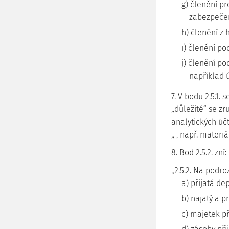
g) členění pr
zabezpečen
h) členění z 
i) členění po
j) členění po
například ú
7. V bodu 2.5.1. 
„důležité“ se zr
analytických úč
„ , např. materiá
8. Bod 2.5.2. zní:
„2.5.2. Na podr
a) přijatá de
b) najatý a 
c) majetek př