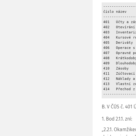
---------------
číslo název 

---------------
401   Účty a zá
402   Otevírání
403   Inventariz
404   Kursové ro
405   Deriváty 

406   Operace s
407   Opravné p
408   Krátkodob
409   Dlouhodobý
410   Zásoby 

411   Zúčtovací 
412   Náklady a 
413   Vlastní z
414   Přechod z
B. V ČÚS č. 401 
1. Bod 2.1.1. zní:
„2.2.1. Okamžik