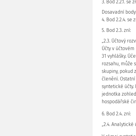
3. Bod 2.2.1. se z
Dosavadní body 2.
4. Bod 2.2.4. se 
5. Bod 2.3. zní:
„2.3. Účtový roz
Účty v účtovém 
31 vyhlášky. Úč
rozsahu, může s
skupiny, pokud 
členění. Ostatní
syntetické účty.
jednotka zohled
hospodářské činn
6. Bod 2.4. zní:
„2.4. Analytické 