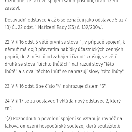
rozhodne, že takové spojení sama posoudí, Úřad řízení
zastaví.
Dosavadní odstavce 4 až 6 se označují jako odstavce 5 až 7.
13) Čl. 22 odst. 1 Nařízení Rady (ES) č. 139/2004.".
22. V § 16 odst. 5 větě první se slova " , v případě spojení, k
němuž má dojít převzetím nabídky účastnických cenných
papírů, do 2 měsíců od zahájení řízení" zrušují, ve větě
druhé se slova "těchto lhůtách" nahrazují slovy "této
lhůtě" a slova "těchto lhůt" se nahrazují slovy "této lhůty".
23. V § 16 odst. 6 se číslo "4" nahrazuje číslem "5".
24. V § 17 se za odstavec 1 vkládá nový odstavec 2, který
zní:
"(2) Rozhodnutí o povolení spojení se vztahuje rovněž na
taková omezení hospodářské soutěže, která soutěžitelé