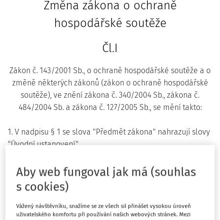
Změna zákona o ochraně
hospodářské soutěže
Čl.I
Zákon č. 143/2001 Sb., o ochraně hospodářské soutěže a o
změně některých zákonů (zákon o ochraně hospodářské
soutěže), ve znění zákona č. 340/2004 Sb., zákona č.
484/2004 Sb. a zákona č. 127/2005 Sb., se mění takto:
1. V nadpisu § 1 se slova "Předmět zákona" nahrazují slovy
"Úvodní ustanovení".
2. V § 1 se na konci textu odstavce 2 doplňují slova "a
Aby web fungoval jak má (souhlas
1b)
Nařízení Rady (ES) o kontrole spojování podniků
(dále
s cookies)
jen "Nařízení o fúzích")".
Vážený návštěvníku, snažíme se ze všech sil přinášet vysokou úroveň
Poznámka pod čarou č. 1b zní:
uživatelského komfortu při používání našich webových stránek. Mezi