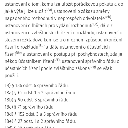
ustanovení o tom, komu lze uložit pořádkovou pokutu a do
18a)
jaké výše ji lze uložit
, ustanovení o zákazu změny
18b)
napadeného rozhodnutí v neprospěch odvolatele
,
18c)
ustanovení o lhůtách pro vydání rozhodnutí
, dále z
ustanovení o zvláštnostech řízení o rozkladu, ustanovení o
složení rozkladové komise a o možném způsobu ukončení
18d)
řízení o rozkladu
a dále ustanovení o účastnících
18e)
řízení
a ustanovení o postupu při pochybnostech, zda je
18f)
někdo účastníkem řízení
; ustanovení správního řádu o
18g)
účastnících řízení podle zvláštního zákona
se však
použijí.
18) § 136 odst. 6 správního řádu.
18a) § 62 odst. 1 a 2 správního řádu.
18b) § 90 odst. 3 správního řádu.
18c) § 71 správního řádu.
18d) § 152 odst. 3 a 5 správního řádu.
18e) § 27 odst. 1 a 2 správního řádu.