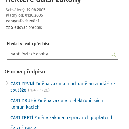
Schválený
:
19.08.2005
Platný od
:
01.10.2005
Paragrafové znění
Sledovat předpis
Hledat v textu předpisu
Osnova předpisu
ČÁST PRVNÍ Změna zákona o ochraně hospodářské
soutěže
("§4 - "§26)
ČÁST DRUHÁ Změna zákona o elektronických
komunikacích
ČÁST TŘETÍ Změna zákona o správních poplatcích
ČÁST ČTVRTÁ