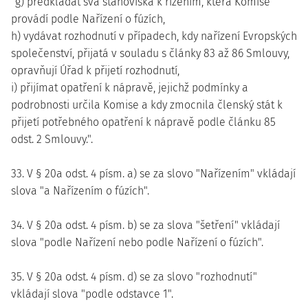
"g) předkládat svá stanoviska k řízením, která Komise
provádí podle Nařízení o fúzích,
h) vydávat rozhodnutí v případech, kdy nařízení Evropských
společenství, přijatá v souladu s články 83 až 86 Smlouvy,
opravňují Úřad k přijetí rozhodnutí,
i) přijímat opatření k nápravě, jejichž podmínky a
podrobnosti určila Komise a kdy zmocnila členský stát k
přijetí potřebného opatření k nápravě podle článku 85
odst. 2 Smlouvy.".
33. V § 20a odst. 4 písm. a) se za slovo "Nařízením" vkládají
slova "a Nařízením o fúzích".
34. V § 20a odst. 4 písm. b) se za slova "šetření" vkládají
slova "podle Nařízení nebo podle Nařízení o fúzích".
35. V § 20a odst. 4 písm. d) se za slovo "rozhodnutí"
vkládají slova "podle odstavce 1".