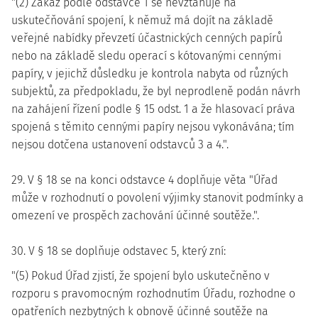
"(2) Zákaz podle odstavce 1 se nevztahuje na
uskutečňování spojení, k němuž má dojít na základě
veřejné nabídky převzetí účastnických cenných papírů
nebo na základě sledu operací s kótovanými cennými
papíry, v jejichž důsledku je kontrola nabyta od různých
subjektů, za předpokladu, že byl neprodleně podán návrh
na zahájení řízení podle § 15 odst. 1 a že hlasovací práva
spojená s těmito cennými papíry nejsou vykonávána; tím
nejsou dotčena ustanovení odstavců 3 a 4.".
29. V § 18 se na konci odstavce 4 doplňuje věta "Úřad
může v rozhodnutí o povolení výjimky stanovit podmínky a
omezení ve prospěch zachování účinné soutěže.".
30. V § 18 se doplňuje odstavec 5, který zní:
"(5) Pokud Úřad zjistí, že spojení bylo uskutečněno v
rozporu s pravomocným rozhodnutím Úřadu, rozhodne o
opatřeních nezbytných k obnově účinné soutěže na