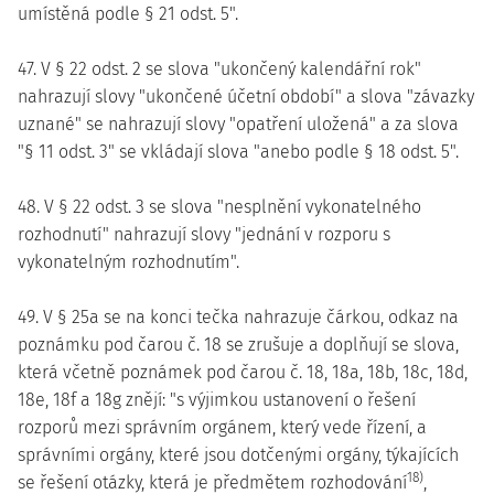
umístěná podle § 21 odst. 5".
47. V § 22 odst. 2 se slova "ukončený kalendářní rok"
nahrazují slovy "ukončené účetní období" a slova "závazky
uznané" se nahrazují slovy "opatření uložená" a za slova
"§ 11 odst. 3" se vkládají slova "anebo podle § 18 odst. 5".
48. V § 22 odst. 3 se slova "nesplnění vykonatelného
rozhodnutí" nahrazují slovy "jednání v rozporu s
vykonatelným rozhodnutím".
49. V § 25a se na konci tečka nahrazuje čárkou, odkaz na
poznámku pod čarou č. 18 se zrušuje a doplňují se slova,
která včetně poznámek pod čarou č. 18, 18a, 18b, 18c, 18d,
18e, 18f a 18g znějí: "s výjimkou ustanovení o řešení
rozporů mezi správním orgánem, který vede řízení, a
správními orgány, které jsou dotčenými orgány, týkajících
18)
se řešení otázky, která je předmětem rozhodování
,