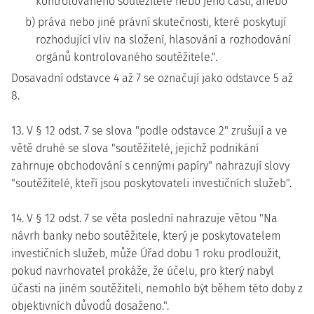
kontrolovaného soutěžitele nebo jeho části, anebo
b) práva nebo jiné právní skutečnosti, které poskytují
rozhodující vliv na složení, hlasování a rozhodování
orgánů kontrolovaného soutěžitele.".
Dosavadní odstavce 4 až 7 se označují jako odstavce 5 až
8.
13. V § 12 odst. 7 se slova "podle odstavce 2" zrušují a ve
větě druhé se slova "soutěžitelé, jejichž podnikání
zahrnuje obchodování s cennými papíry" nahrazují slovy
"soutěžitelé, kteří jsou poskytovateli investičních služeb".
14. V § 12 odst. 7 se věta poslední nahrazuje větou "Na
návrh banky nebo soutěžitele, který je poskytovatelem
investičních služeb, může Úřad dobu 1 roku prodloužit,
pokud navrhovatel prokáže, že účelu, pro který nabyl
účasti na jiném soutěžiteli, nemohlo být během této doby z
objektivních důvodů dosaženo.".