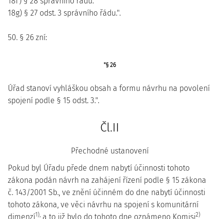
18f) § 28 správního řádu.
18g) § 27 odst. 3 správního řádu.".
50. § 26 zní:
"§ 26
Úřad stanoví vyhláškou obsah a formu návrhu na povolení
spojení podle § 15 odst. 3.".
Čl.II
Přechodné ustanovení
Pokud byl Úřadu přede dnem nabytí účinnosti tohoto
zákona podán návrh na zahájení řízení podle § 15 zákona
č. 143/2001 Sb., ve znění účinném do dne nabytí účinnosti
tohoto zákona, ve věci návrhu na spojení s komunitární
1),
2)
dimenzí
a to již bylo do tohoto dne oznámeno Komisi
,