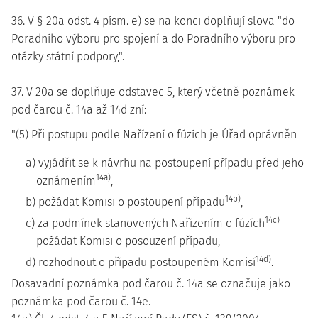
36. V § 20a odst. 4 písm. e) se na konci doplňují slova "do
Poradního výboru pro spojení a do Poradního výboru pro
otázky státní podpory,".
37. V 20a se doplňuje odstavec 5, který včetně poznámek
pod čarou č. 14a až 14d zní:
"(5) Při postupu podle Nařízení o fúzích je Úřad oprávněn
a) vyjádřit se k návrhu na postoupení případu před jeho
14a)
oznámením
,
14b)
b) požádat Komisi o postoupení případu
,
14c)
c) za podmínek stanovených Nařízením o fúzích
požádat Komisi o posouzení případu,
14d)
d) rozhodnout o případu postoupeném Komisí
.
Dosavadní poznámka pod čarou č. 14a se označuje jako
poznámka pod čarou č. 14e.