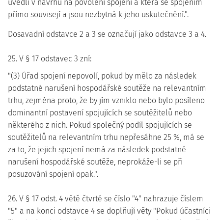
uvedli v návrhu na povolení spojení a která se spojením
přímo souvisejí a jsou nezbytná k jeho uskutečnění.".
Dosavadní odstavce 2 a 3 se označují jako odstavce 3 a 4.
25. V § 17 odstavec 3 zní:
"(3) Úřad spojení nepovolí, pokud by mělo za následek
podstatné narušení hospodářské soutěže na relevantním
trhu, zejména proto, že by jím vzniklo nebo bylo posíleno
dominantní postavení spojujících se soutěžitelů nebo
některého z nich. Pokud společný podíl spojujících se
soutěžitelů na relevantním trhu nepřesáhne 25 %, má se
za to, že jejich spojení nemá za následek podstatné
narušení hospodářské soutěže, neprokáže-li se při
posuzování spojení opak.".
26. V § 17 odst. 4 větě čtvrté se číslo "4" nahrazuje číslem
"5" a na konci odstavce 4 se doplňují věty "Pokud účastníci