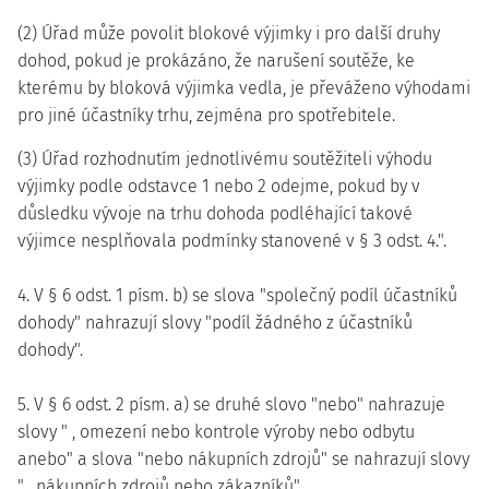
(2) Úřad může povolit blokové výjimky i pro další druhy
dohod, pokud je prokázáno, že narušení soutěže, ke
kterému by bloková výjimka vedla, je převáženo výhodami
pro jiné účastníky trhu, zejména pro spotřebitele.
(3) Úřad rozhodnutím jednotlivému soutěžiteli výhodu
výjimky podle odstavce 1 nebo 2 odejme, pokud by v
důsledku vývoje na trhu dohoda podléhající takové
výjimce nesplňovala podmínky stanovené v § 3 odst. 4.".
4. V § 6 odst. 1 písm. b) se slova "společný podíl účastníků
dohody" nahrazují slovy "podíl žádného z účastníků
dohody".
5. V § 6 odst. 2 písm. a) se druhé slovo "nebo" nahrazuje
slovy " , omezení nebo kontrole výroby nebo odbytu
anebo" a slova "nebo nákupních zdrojů" se nahrazují slovy
" , nákupních zdrojů nebo zákazníků".