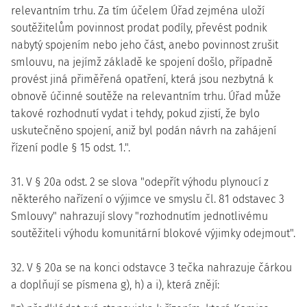
relevantním trhu. Za tím účelem Úřad zejména uloží
soutěžitelům povinnost prodat podíly, převést podnik
nabytý spojením nebo jeho část, anebo povinnost zrušit
smlouvu, na jejímž základě ke spojení došlo, případně
provést jiná přiměřená opatření, která jsou nezbytná k
obnově účinné soutěže na relevantním trhu. Úřad může
takové rozhodnutí vydat i tehdy, pokud zjistí, že bylo
uskutečněno spojení, aniž byl podán návrh na zahájení
řízení podle § 15 odst. 1.".
31. V § 20a odst. 2 se slova "odepřít výhodu plynoucí z
některého nařízení o výjimce ve smyslu čl. 81 odstavec 3
Smlouvy" nahrazují slovy "rozhodnutím jednotlivému
soutěžiteli výhodu komunitární blokové výjimky odejmout".
32. V § 20a se na konci odstavce 3 tečka nahrazuje čárkou
a doplňují se písmena g), h) a i), která znějí: