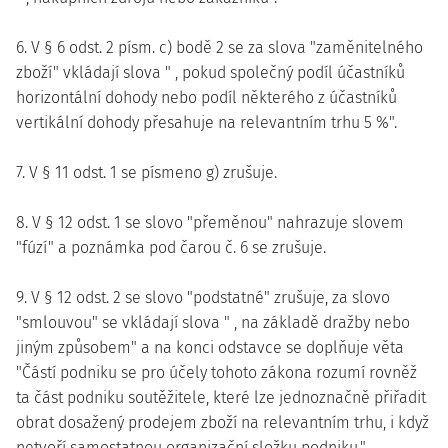
6. V § 6 odst. 2 písm. c) bodě 2 se za slova "zaměnitelného
zboží" vkládají slova " , pokud společný podíl účastníků
horizontální dohody nebo podíl některého z účastníků
vertikální dohody přesahuje na relevantním trhu 5 %".
7. V § 11 odst. 1 se písmeno g) zrušuje.
8. V § 12 odst. 1 se slovo "přeměnou" nahrazuje slovem
"fúzí" a poznámka pod čarou č. 6 se zrušuje.
9. V § 12 odst. 2 se slovo "podstatné" zrušuje, za slovo
"smlouvou" se vkládají slova " , na základě dražby nebo
jiným způsobem" a na konci odstavce se doplňuje věta
"Částí podniku se pro účely tohoto zákona rozumí rovněž
ta část podniku soutěžitele, které lze jednoznačně přiřadit
obrat dosažený prodejem zboží na relevantním trhu, i když
netvoří samostatnou organizační složku podniku.".