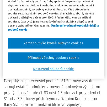
základní předpoklady patří např. aby správně fungovalo vyhledávání,
"1b) Nařízení Rady (ES) č. 139/2004 o kontrole spojování
abychom vás neobtěžovali nevhodnou reklamou nebo abychom měli
podniků.".
dostatek podnětů, jak web vylepšovat. Proto od Vás potřebujeme
souhlas se zpracováním souborů cookies, tj. malých souborů, které se
Dosavadní poznámka pod čarou č. 1b se včetně odkazu na
dočasně ukládají ve vašem prohlížeči. Předem děkujeme za udělení
poznámku pod čarou označuje jako poznámka pod čarou
souhlasu. Data využijeme ke zlepšování našich služeb a přizpůsobení
obsahu webu přímo Vám na míru.
Oznámení o ochraně osobních údajů a
č. 1c.
souborů cookie
3. Za § 3 se vkládá nový § 4, který zní:
Zamítnout vše kromě nutných cookies
"§ 4
Přijmout všechny soubory cookie
Blokové výjimky
(1) Zákaz podle § 3 odst. 1se nevztahuje na dohody, které
Nastavení souborů cookie
nemohou mít vliv na obchod mezi členskými státy
Evropských společenství podle čl. 81 Smlouvy, avšak
splňují ostatní podmínky stanovené blokovými výjimkami
přijatými na základě čl. 83 odst. 1 Smlouvy k provedení čl.
81 odst. 3 Smlouvy příslušnými nařízeními Komise nebo
Rady (dále jen "komunitární blokové výjimky").