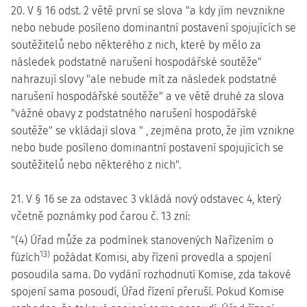
20. V § 16 odst. 2 větě první se slova "a kdy jím nevznikne
nebo nebude posíleno dominantní postavení spojujících se
soutěžitelů nebo některého z nich, které by mělo za
následek podstatné narušení hospodářské soutěže"
nahrazují slovy "ale nebude mít za následek podstatné
narušení hospodářské soutěže" a ve větě druhé za slova
"vážné obavy z podstatného narušení hospodářské
soutěže" se vkládají slova " , zejména proto, že jím vznikne
nebo bude posíleno dominantní postavení spojujících se
soutěžitelů nebo některého z nich".
21. V § 16 se za odstavec 3 vkládá nový odstavec 4, který
včetně poznámky pod čarou č. 13 zní:
"(4) Úřad může za podmínek stanovených Nařízením o
13)
fúzích
požádat Komisi, aby řízení provedla a spojení
posoudila sama. Do vydání rozhodnutí Komise, zda takové
spojení sama posoudí, Úřad řízení přeruší. Pokud Komise