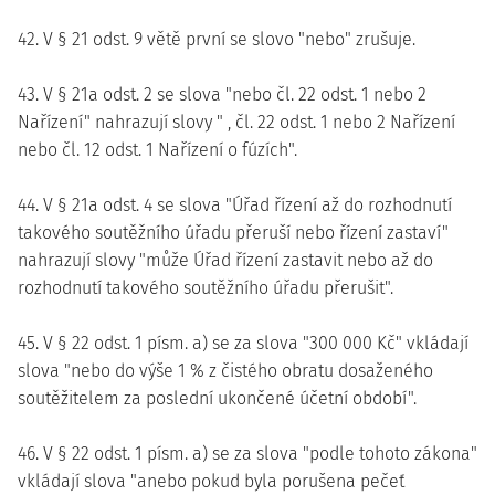
42. V § 21 odst. 9 větě první se slovo "nebo" zrušuje.
43. V § 21a odst. 2 se slova "nebo čl. 22 odst. 1 nebo 2
Nařízení" nahrazují slovy " , čl. 22 odst. 1 nebo 2 Nařízení
nebo čl. 12 odst. 1 Nařízení o fúzích".
44. V § 21a odst. 4 se slova "Úřad řízení až do rozhodnutí
takového soutěžního úřadu přeruší nebo řízení zastaví"
nahrazují slovy "může Úřad řízení zastavit nebo až do
rozhodnutí takového soutěžního úřadu přerušit".
45. V § 22 odst. 1 písm. a) se za slova "300 000 Kč" vkládají
slova "nebo do výše 1 % z čistého obratu dosaženého
soutěžitelem za poslední ukončené účetní období".
46. V § 22 odst. 1 písm. a) se za slova "podle tohoto zákona"
vkládají slova "anebo pokud byla porušena pečeť