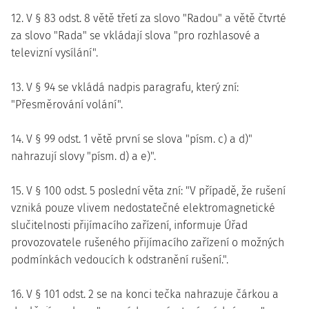
12. V § 83 odst. 8 větě třetí za slovo "Radou" a větě čtvrté
za slovo "Rada" se vkládají slova "pro rozhlasové a
televizní vysílání".
13. V § 94 se vkládá nadpis paragrafu, který zní:
"Přesměrování volání".
14. V § 99 odst. 1 větě první se slova "písm. c) a d)"
nahrazují slovy "písm. d) a e)".
15. V § 100 odst. 5 poslední věta zní: "V případě, že rušení
vzniká pouze vlivem nedostatečné elektromagnetické
slučitelnosti přijímacího zařízení, informuje Úřad
provozovatele rušeného přijímacího zařízení o možných
podmínkách vedoucích k odstranění rušení.".
16. V § 101 odst. 2 se na konci tečka nahrazuje čárkou a