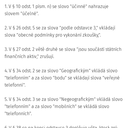
1. V § 10 odst. 1 písm. n) se slovo "účinné" nahrazuje
slovem "účelné".
2. V § 26 odst. 5 se za slova "podle odstavce 3," vkládají
slova "obecné podmínky pro vykonání zkoušky,".
3. V § 27 odst. 2 větě druhé se slova "jsou součástí státních
finančních aktiv," zrušují.
4. V § 34 odst. 2 se za slovo "Geografickým" vkládá slovo
"telefonním" a za slovo "bodu" se vkládají slova "veřejné
telefonní".
5. V § 34 odst. 3 se za slovo "Negeografickým" vkládá slovo
"telefonním" a za slovo "mobilních" se vkládá slovo
"telefonních".
6. V § 38 se na konci odstavce 3 doplňuje věta, která zní: