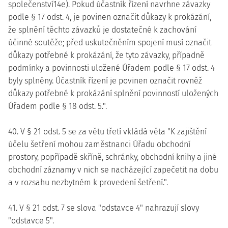
společenství14e). Pokud účastník řízení navrhne závazky
podle § 17 odst. 4, je povinen označit důkazy k prokázání,
že splnění těchto závazků je dostatečné k zachování
účinné soutěže; před uskutečněním spojení musí označit
důkazy potřebné k prokázání, že tyto závazky, případně
podmínky a povinnosti uložené Úřadem podle § 17 odst. 4
byly splněny. Účastník řízení je povinen označit rovněž
důkazy potřebné k prokázání splnění povinností uložených
Úřadem podle § 18 odst. 5.".
40. V § 21 odst. 5 se za větu třetí vkládá věta "K zajištění
účelu šetření mohou zaměstnanci Úřadu obchodní
prostory, popřípadě skříně, schránky, obchodní knihy a jiné
obchodní záznamy v nich se nacházející zapečetit na dobu
a v rozsahu nezbytném k provedení šetření.".
41. V § 21 odst. 7 se slova "odstavce 4" nahrazují slovy
"odstavce 5".