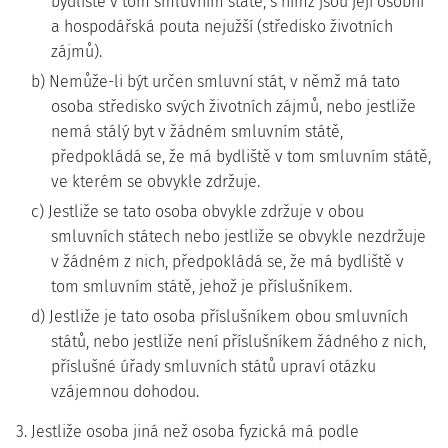
bydliště v tom smluvním státě, s nímž jsou její osobní
a hospodářská pouta nejužší (středisko životních
zájmů).
b) Nemůže-li být určen smluvní stát, v němž má tato
osoba středisko svých životních zájmů, nebo jestliže
nemá stálý byt v žádném smluvním státě,
předpokládá se, že má bydliště v tom smluvním státě,
ve kterém se obvykle zdržuje.
c) Jestliže se tato osoba obvykle zdržuje v obou
smluvních státech nebo jestliže se obvykle nezdržuje
v žádném z nich, předpokládá se, že má bydliště v
tom smluvním státě, jehož je příslušníkem.
d) Jestliže je tato osoba příslušníkem obou smluvních
států, nebo jestliže není příslušníkem žádného z nich,
příslušné úřady smluvních států upraví otázku
vzájemnou dohodou.
3. Jestliže osoba jiná než osoba fyzická má podle