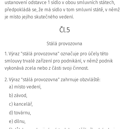
ustanovení odstavce 1 sídlo v obou smluvních státech,
předpokládá se, že má sídlo v tom smluvní státě, v němž
je místo jejího skutečného vedení.
Čl.5
Stálá provozovna
1. Výraz "stálá provozovna" označuje pro účely této
smlouvy trvalé zařízení pro podnikání, v němž podnik
vykonává zcela nebo z části svoji činnost.
2. Výraz "stálá provozovna" zahrnuje obzvláště:
a) místo vedení,
b) závod,
c) kancelář,
d) továrnu,
e) dílnu,