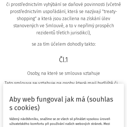
či prostřednictvím vyhýbání se daňové povinnosti (včetně
prostřednictvím uspořádání, která se nazývají "treaty-
shopping" a která jsou zacílena na získání úlev
stanovených ve Smlouvě, a to v nepřímý prospěch
rezidentů třetích jurisdikcí),
se za tím účelem dohodly takto:
Čl.1
Osoby, na které se smlouva vztahuje
Tato smlouva se vztahuje na osoby, které mají bydliště či
sídlo v jednom nebo v obou smluvních státech.
Aby web fungoval jak má (souhlas
Čl.2
s cookies)
Daně, na které se smlouva vztahuje
Vážený návštěvníku, snažíme se ze všech sil přinášet vysokou úroveň
uživatelského komfortu při používání našich webových stránek. Mezi
1. Tato smlouva se vztahuje na daně z příjmu a z majetku,