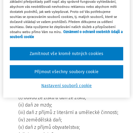
základní předpoklady patří např. aby správně fungovalo vyhledávání,
vybírané ve prospěch každého smluvního státu, ať je
abychom vás neobtěžovali nevhodnou reklamou nebo abychom měli
dostatek podnětů, jak web vylepšovat. Proto od Vás potřebujeme
způsob vybírání jakýkoli.
souhlas se zpracováním souborů cookies, tj. malých souborů, které se
dočasně ukládají ve vašem prohlížeči. Předem děkujeme za udělení
2. Za daně z příjmu a z majetku se považují všechny daně
souhlasu. Data využijeme ke zlepšování našich služeb a přizpůsobení
obsahu webu přímo Vám na míru.
Oznámení o ochraně osobních údajů a
vybírané z celkového příjmu, z veškerého majetku nebo z
souborů cookie
jednotlivých částí příjmu nebo majetku, včetně daní ze
zisků pocházejících ze zcizení movitého nebo nemovitého
Zamítnout vše kromě nutných cookies
majetku, daní z celkového objemu mezd placených
podniky a daní z přírůstku hodnoty.
Přijmout všechny soubory cookie
3. Současné daně, na které se smlouva vztahuje, jsou
obzvláště
Nastavení souborů cookie
a) v Československu:
(i) odvod ze zisku a daň ze zisku;
(ii) daň ze mzdy;
(iii) daň z příjmů z literární a umělecké činnosti;
(iv) zemědělská daň;
(v) daň z příjmů obyvatelstva;