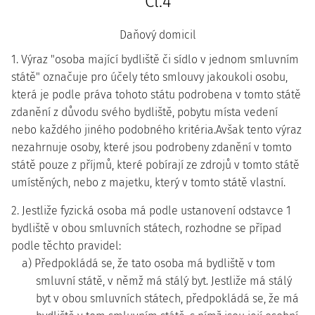
Čl.4
Daňový domicil
1. Výraz "osoba mající bydliště či sídlo v jednom smluvním
státě" označuje pro účely této smlouvy jakoukoli osobu,
která je podle práva tohoto státu podrobena v tomto státě
zdanění z důvodu svého bydliště, pobytu místa vedení
nebo každého jiného podobného kritéria.Avšak tento výraz
nezahrnuje osoby, které jsou podrobeny zdanění v tomto
státě pouze z příjmů, které pobírají ze zdrojů v tomto státě
umístěných, nebo z majetku, který v tomto státě vlastní.
2. Jestliže fyzická osoba má podle ustanovení odstavce 1
bydliště v obou smluvních státech, rozhodne se případ
podle těchto pravidel:
a) Předpokládá se, že tato osoba má bydliště v tom
smluvní státě, v němž má stálý byt. Jestliže má stálý
byt v obou smluvních státech, předpokládá se, že má