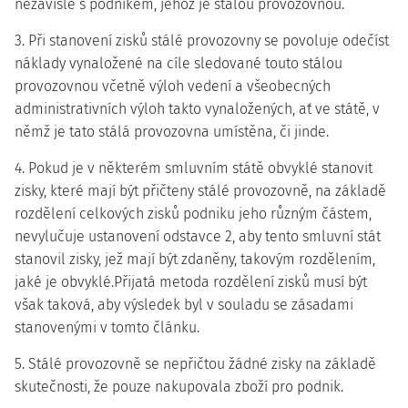
nezávisle s podnikem, jehož je stálou provozovnou.
3. Při stanovení zisků stálé provozovny se povoluje odečíst
náklady vynaložené na cíle sledované touto stálou
provozovnou včetně výloh vedení a všeobecných
administrativních výloh takto vynaložených, ať ve státě, v
němž je tato stálá provozovna umístěna, či jinde.
4. Pokud je v některém smluvním státě obvyklé stanovit
zisky, které mají být přičteny stálé provozovně, na základě
rozdělení celkových zisků podniku jeho různým částem,
nevylučuje ustanovení odstavce 2, aby tento smluvní stát
stanovil zisky, jež mají být zdaněny, takovým rozdělením,
jaké je obvyklé.Přijatá metoda rozdělení zisků musí být
však taková, aby výsledek byl v souladu se zásadami
stanovenými v tomto článku.
5. Stálé provozovně se nepřičtou žádné zisky na základě
skutečnosti, že pouze nakupovala zboží pro podnik.