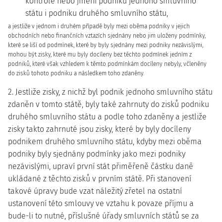
kontrole nebo jmění podniku jednoho smluvního
státu i podniku druhého smluvního státu,
a jestliže v jednom i druhém případě byly mezi oběma podniky v jejich
obchodních nebo finančních vztazích sjednány nebo jim uloženy podmínky,
které se liší od podmínek, které by byly sjednány mezi podniky nezávislými,
mohou být zisky, které mu byly docíleny bez těchto podmínek jedním z
podniků, které však vzhledem k těmto podmínkám docíleny nebyly, včleněny
do zisků tohoto podniku a následkem toho zdaněny.
2. Jestliže zisky, z nichž byl podnik jednoho smluvního státu
zdaněn v tomto státě, byly také zahrnuty do zisků podniku
druhého smluvního státu a podle toho zdaněny a jestliže
zisky takto zahrnuté jsou zisky, které by byly docíleny
podnikem druhého smluvního státu, kdyby mezi oběma
podniky byly sjednány podmínky jako mezi podniky
nezávislými, upraví první stát přiměřeně částku daně
ukládané z těchto zisků v prvním státě. Při stanovení
takové úpravy bude vzat náležitý zřetel na ostatní
ustanovení této smlouvy ve vztahu k povaze příjmu a
bude-li to nutné, příslušné úřady smluvních států se za