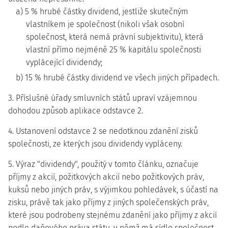
a) 5 % hrubé částky dividend, jestliže skutečným
vlastníkem je společnost (nikoli však osobní
společnost, která nemá právní subjektivitu), která
vlastní přímo nejméně 25 % kapitálu společnosti
vyplácející dividendy;
b) 15 % hrubé částky dividend ve všech jiných případech.
3. Příslušné úřady smluvních států upraví vzájemnou
dohodou způsob aplikace odstavce 2.
4. Ustanovení odstavce 2 se nedotknou zdanění zisků
společnosti, ze kterých jsou dividendy vypláceny.
5. Výraz "dividendy", použitý v tomto článku, označuje
příjmy z akcií, požitkových akcií nebo požitkových práv,
kuksů nebo jiných práv, s výjimkou pohledávek, s účastí na
zisku, právě tak jako příjmy z jiných společenských práv,
které jsou podrobeny stejnému zdanění jako příjmy z akcií
podle daňového práva státu, v němž má sídlo společnost