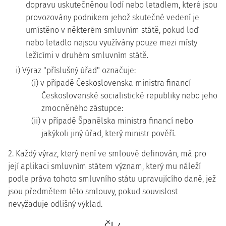
dopravu uskutečněnou lodí nebo letadlem, které jsou
provozovány podnikem jehož skutečné vedení je
umístěno v některém smluvním státě, pokud loď
nebo letadlo nejsou využívány pouze mezi místy
ležícími v druhém smluvním státě.
i) Výraz "příslušný úřad" označuje:
(i) v případě Československa ministra financí
Československé socialistické republiky nebo jeho
zmocněného zástupce:
(ii) v případě Španělska ministra financí nebo
jakýkoli jiný úřad, který ministr pověří.
2. Každý výraz, který není ve smlouvě definován, má pro
její aplikaci smluvním státem význam, který mu náleží
podle práva tohoto smluvního státu upravujícího daně, jež
jsou předmětem této smlouvy, pokud souvislost
nevyžaduje odlišný výklad.