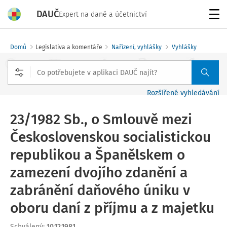
DAUČ
Expert na daně a účetnictví
Menu
Domů
Legislativa a komentáře
Nařízení, vyhlášky
Vyhlášky
Rozšířené vyhledávání
23/1982 Sb., o Smlouvě mezi
Československou socialistickou
republikou a Španělskem o
zamezení dvojího zdanění a
zabránění daňového úniku v
oboru daní z příjmu a z majetku
Schválený
:
10.12.1981