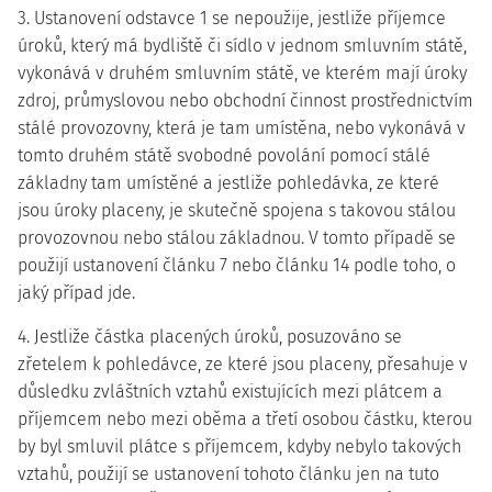
3. Ustanovení odstavce 1 se nepoužije, jestliže příjemce
úroků, který má bydliště či sídlo v jednom smluvním státě,
vykonává v druhém smluvním státě, ve kterém mají úroky
zdroj, průmyslovou nebo obchodní činnost prostřednictvím
stálé provozovny, která je tam umístěna, nebo vykonává v
tomto druhém státě svobodné povolání pomocí stálé
základny tam umístěné a jestliže pohledávka, ze které
jsou úroky placeny, je skutečně spojena s takovou stálou
provozovnou nebo stálou základnou. V tomto případě se
použijí ustanovení článku 7 nebo článku 14 podle toho, o
jaký případ jde.
4. Jestliže částka placených úroků, posuzováno se
zřetelem k pohledávce, ze které jsou placeny, přesahuje v
důsledku zvláštních vztahů existujících mezi plátcem a
příjemcem nebo mezi oběma a třetí osobou částku, kterou
by byl smluvil plátce s příjemcem, kdyby nebylo takových
vztahů, použijí se ustanovení tohoto článku jen na tuto