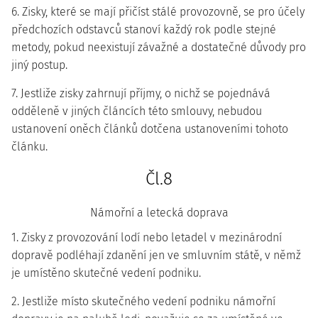
6. Zisky, které se mají přičíst stálé provozovně, se pro účely
předchozích odstavců stanoví každý rok podle stejné
metody, pokud neexistují závažné a dostatečné důvody pro
jiný postup.
7. Jestliže zisky zahrnují příjmy, o nichž se pojednává
odděleně v jiných článcích této smlouvy, nebudou
ustanovení oněch článků dotčena ustanoveními tohoto
článku.
Čl.8
Námořní a letecká doprava
1. Zisky z provozování lodí nebo letadel v mezinárodní
dopravě podléhají zdanění jen ve smluvním státě, v němž
je umístěno skutečné vedení podniku.
2. Jestliže místo skutečného vedení podniku námořní