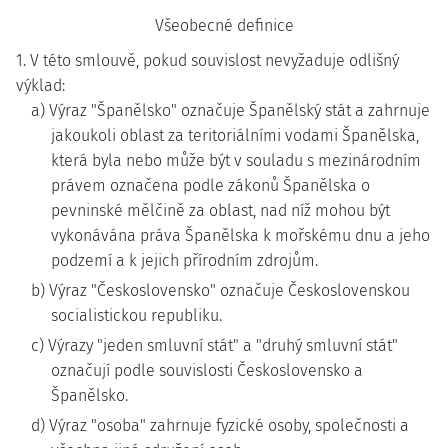
Všeobecné definice
1. V této smlouvě, pokud souvislost nevyžaduje odlišný
výklad:
a) Výraz "Španělsko" označuje Španělský stát a zahrnuje
jakoukoli oblast za teritoriálními vodami Španělska,
která byla nebo může být v souladu s mezinárodním
právem označena podle zákonů Španělska o
pevninské mělčině za oblast, nad níž mohou být
vykonávána práva Španělska k mořskému dnu a jeho
podzemí a k jejich přírodním zdrojům.
b) Výraz "Československo" označuje Československou
socialistickou republiku.
c) Výrazy "jeden smluvní stát" a "druhý smluvní stát"
označují podle souvislosti Československo a
Španělsko.
d) Výraz "osoba" zahrnuje fyzické osoby, společnosti a