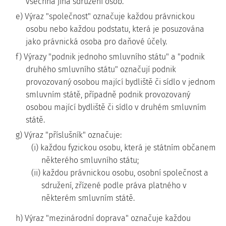
všechna jiná sdružení osob.
e) Výraz "společnost" označuje každou právnickou
osobu nebo každou podstatu, která je posuzována
jako právnická osoba pro daňové účely.
f) Výrazy "podnik jednoho smluvního státu" a "podnik
druhého smluvního státu" označují podnik
provozovaný osobou mající bydliště či sídlo v jednom
smluvním státě, případně podnik provozovaný
osobou mající bydliště či sídlo v druhém smluvním
státě.
g) Výraz "příslušník" označuje:
(i) každou fyzickou osobu, která je státním občanem
některého smluvního státu;
(ii) každou právnickou osobu, osobní společnost a
sdružení, zřízené podle práva platného v
některém smluvním státě.
h) Výraz "mezinárodní doprava" označuje každou