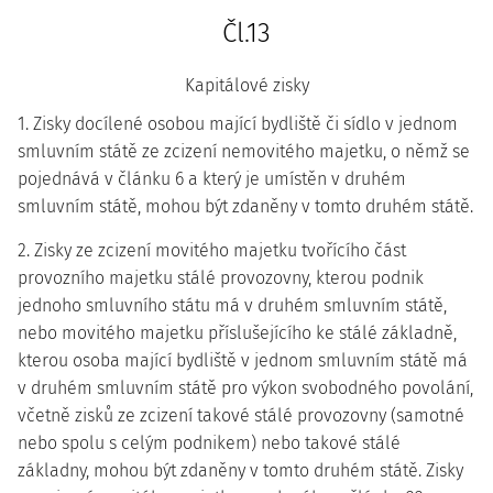
Čl.13
Kapitálové zisky
1. Zisky docílené osobou mající bydliště či sídlo v jednom
smluvním státě ze zcizení nemovitého majetku, o němž se
pojednává v článku 6 a který je umístěn v druhém
smluvním státě, mohou být zdaněny v tomto druhém státě.
2. Zisky ze zcizení movitého majetku tvořícího část
provozního majetku stálé provozovny, kterou podnik
jednoho smluvního státu má v druhém smluvním státě,
nebo movitého majetku příslušejícího ke stálé základně,
kterou osoba mající bydliště v jednom smluvním státě má
v druhém smluvním státě pro výkon svobodného povolání,
včetně zisků ze zcizení takové stálé provozovny (samotné
nebo spolu s celým podnikem) nebo takové stálé
základny, mohou být zdaněny v tomto druhém státě. Zisky