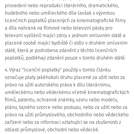
provedení nebo reprodukci literárního, dramatického,
hudebního nebo uměleckého díla (avšak s výjimkou
licenčních poplatků placených za kinematografické filmy
a díla nahraná na filmové nebo televizní pásky pro
televizní vysílání) mající zdroj v jednom smluvním státě a
placené osobě mající bydliště či sídlo v druhém smluvním
státě, která je podrobena zdanění z těchto licenčních
poplatků, podléhají zdanění pouze v tomto druhém státě.
4. Výraz "licenční poplatky" použitý v tomto článku
označuje platy jakéhokoli druhu placené za užití nebo za
právo na užití autorského práva k dílu literárnímu,
uměleckému nebo vědeckému včetně kinematografických
filmů, patentu, ochranné známky, vzoru nebo modelu,
plánu, tajného vzorce nebo postupu, nebo za užití nebo za
právo na užití průmyslového, obchodního nebo vědeckého
zařízení nebo za informaci vztahující se na zkušenosti z
oblasti průmyslové, obchodní nebo vědecké.