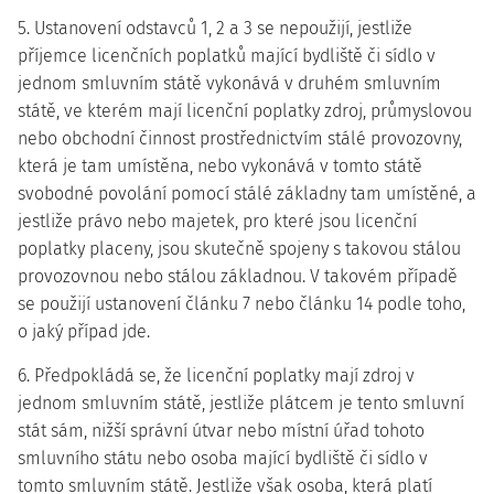
5. Ustanovení odstavců 1, 2 a 3 se nepoužijí, jestliže
příjemce licenčních poplatků mající bydliště či sídlo v
jednom smluvním státě vykonává v druhém smluvním
státě, ve kterém mají licenční poplatky zdroj, průmyslovou
nebo obchodní činnost prostřednictvím stálé provozovny,
která je tam umístěna, nebo vykonává v tomto státě
svobodné povolání pomocí stálé základny tam umístěné, a
jestliže právo nebo majetek, pro které jsou licenční
poplatky placeny, jsou skutečně spojeny s takovou stálou
provozovnou nebo stálou základnou. V takovém případě
se použijí ustanovení článku 7 nebo článku 14 podle toho,
o jaký případ jde.
6. Předpokládá se, že licenční poplatky mají zdroj v
jednom smluvním státě, jestliže plátcem je tento smluvní
stát sám, nižší správní útvar nebo místní úřad tohoto
smluvního státu nebo osoba mající bydliště či sídlo v
tomto smluvním státě. Jestliže však osoba, která platí