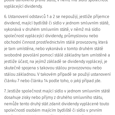
vyplácející dividendy.
6. Ustanovení odstavců 1 a 2 se nepoužijí, jestliže příjemce
dividend, mající bydliště či sídlo v jednom smluvním státě,
vykonává v druhém smluvním státě, v němž má sídlo
společnost vyplácející dividendy, průmyslovou nebo
obchodní činnost prostřednictvím stálé provozovny, která
je tam umístěna, nebo vykonává v tomto druhém státě
svobodné povolání pomocí stálé základny tam umístěné a
jestliže účast, na jejímž základě se dividendy vyplácejí, je
skutečně spojena s takovou stálou provozovnou nebo
stálou základnou. V takovém případě se použijí ustanovení
článku 7 nebo článku 14 podle toho, o jaký případ jde.
7. Jestliže společnost mající sídlo v jednom smluvním státě
dosahuje zisky nebo příjmy z druhého smluvního státu,
nemůže tento druhý stát zdanit dividendy vyplácené touto
společností osobám majícím bydliště či sídlo v prvním