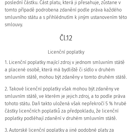
poslední částku. Část platu, která ji přesahuje, zůstane v
tomto případě podrobena zdanění podle práva každého
smluvního státu a s přihlédnutím k jiným ustanovením této
smlouvy.
Čl.12
Licenční poplatky
1. Licenční poplatky mající zdroj v jednom smluvním státě
a placené osobě, která má bydliště či sídlo v druhém
smluvním státě, mohou být zdaněny v tomto druhém státě.
2. Takové licenční poplatky však mohou být zdaněny ve
smluvním státě, ve kterém je jejich zdroj, a to podle práva
tohoto státu. Daň takto uložená však nepřekročí 5 % hrubé
částky licenčních poplatků za předpokladu, že licenční
poplatky podléhají zdanění v druhém smluvním státě.
3. Autorské licenční poplatky a jiné podobné platy za