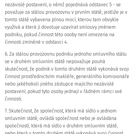
nezávislé postavení, o němž pojednává odstavec 5 - se
považuje za stálou provozovnu v prvním státě, jestliže je v
tomto státě vybavena plnou mocí, kterou tam obvykle
využívá a která jí dovoluje uzavírat smlouvy jménem
podniku, pokud činnost této osoby není omezena na
činnosti zmíněné v odstavci 4.
6. Za stálou provozovnu podniku jednoho smluvního státu
se v druhém smluvním státě nepovažuje pouhá
skutečnost, že podnik v tomto druhém státě vykonává svoji
činnost prostřednictvím makléře, generálního komisionáře
nebo jakéhokoli jiného zástupce majícího nezávislé
postavení, pokud tyto osoby jednají v řádném rámci své
činnosti.
7. Skutečnost, že společnost, která má sídlo v jednom
smluvním státě, ovládá společnost nebo je ovládána
společností, která má sídlo v druhém smluvním státě,
nebo která v tomto druhém státě vykonává svoji činnost