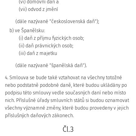
(vi) domovní daň a
(vii) odvod z jmění
(dále nazývané "československá daň");
b) ve Španělsku:
(i) daň z příjmu fyzických osob;
(ii) daň právnických osob;
(iii) daň z majetku
(dále nazývané "španělská daň").
4. Smlouva se bude také vztahovat na všechny totožné
nebo podstatně podobné daně, které budou ukládány po
podpisu této smlouvy vedle současných daní nebo místo
nich. Příslušné úřady smluvních států si budou oznamovat
všechny významné změny, které budou provedeny v jejich
příslušných daňových zákonech.
Čl.3