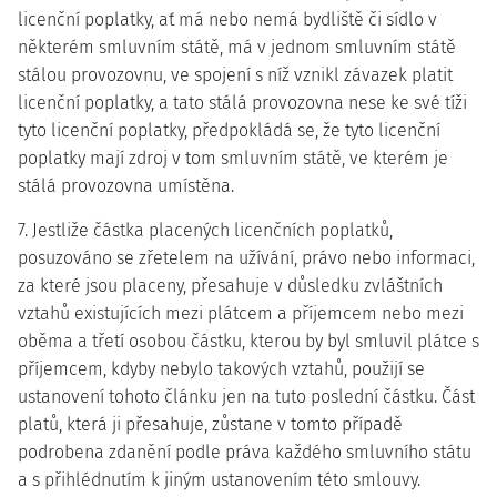
licenční poplatky, ať má nebo nemá bydliště či sídlo v
některém smluvním státě, má v jednom smluvním státě
stálou provozovnu, ve spojení s níž vznikl závazek platit
licenční poplatky, a tato stálá provozovna nese ke své tíži
tyto licenční poplatky, předpokládá se, že tyto licenční
poplatky mají zdroj v tom smluvním státě, ve kterém je
stálá provozovna umístěna.
7. Jestliže částka placených licenčních poplatků,
posuzováno se zřetelem na užívání, právo nebo informaci,
za které jsou placeny, přesahuje v důsledku zvláštních
vztahů existujících mezi plátcem a příjemcem nebo mezi
oběma a třetí osobou částku, kterou by byl smluvil plátce s
příjemcem, kdyby nebylo takových vztahů, použijí se
ustanovení tohoto článku jen na tuto poslední částku. Část
platů, která ji přesahuje, zůstane v tomto případě
podrobena zdanění podle práva každého smluvního státu
a s přihlédnutím k jiným ustanovením této smlouvy.