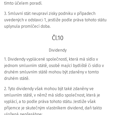
tímto účelem poradí.
3. Smluvní stát neupraví zisky podniku v případech
uvedených v odstavci 1, jestliže podle práva tohoto státu
uplynula promlčecí doba.
Čl.10
Dividendy
1. Dividendy vyplácené společností, která má sídlo v
jednom smluvním státě, osobě mající bydliště či sídlo v
druhém smluvním státě mohou být zdaněny v tomto
druhém státě.
2. Tyto dividendy však mohou být také zdaněny ve
smluvním státě, v němž má sídlo společnost, která je
vyplácí, a to podle práva tohoto státu. Jestliže však
příjemce je skutečným vlastníkem dividend, daň takto
uložená nepřesáhne: