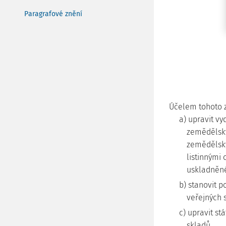
Paragrafové znění
Účelem tohoto 
a) upravit v
zemědělský
zemědělský
listinnými 
uskladněné
b) stanovit 
veřejných 
c) upravit s
skladů.