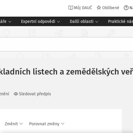
Můj DAUČ
Oblíbené
N
táře
Expertní odpovědi
Další oblasti
Praktické nás
kladních listech a zemědělských ve
znění
Sledovat předpis
Změnit
Porovnat změny