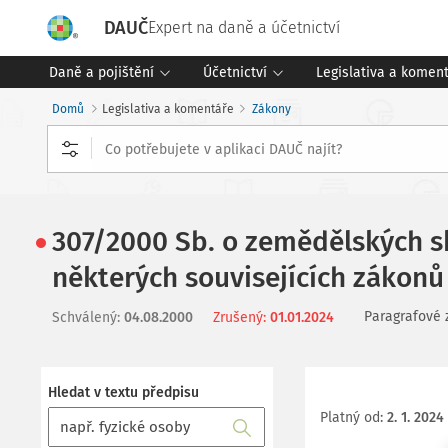
DAUČ
Expert na daně a účetnictví
Daně a pojištění
Účetnictví
Legislativa a komen
Domů
Legislativa a komentáře
Zákony
307/2000 Sb. o zemědělských s
některých souvisejících zákonů
Paragrafové 
Schválený
:
04.08.2000
Zrušený
:
01.01.2024
Hledat v textu předpisu
Platný od
:
2. 1. 2024