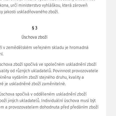
kona, určí ministerstvo vyhláškou, která zároveň
y jakosti uskladňovaného zboží.
§ 3
Úschova zboží
oží v zemědělském veřejném skladu je hromadná
í.
schova zboží spočívá ve společném uskladnění zboží
vality od různých ukladatelů. Povinnost provozovatele
plněna vydáním zboží stejného druhu, kvality a
eré je uskladněné zboží zaměnitelné.
í úschova spočívá v odděleném uskladnění zboží
boží jiných ukladatelů. Individuální úschova musí být
em a provozovatelem dohodnuta před předáním zboží