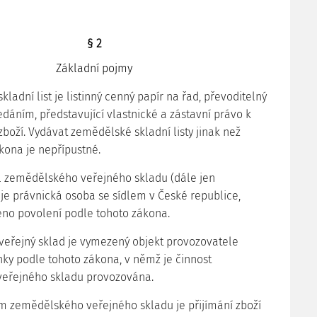
§ 2
Základní pojmy
kladní list je listinný cenný papír na řad, převoditelný
dáním, představující vlastnické a zástavní právo k
oží. Vydávat zemědělské skladní listy jinak než
kona je nepřípustné.
l zemědělského veřejného skladu (dále jen
 je právnická osoba se sídlem v České republice,
eno povolení podle tohoto zákona.
veřejný sklad je vymezený objekt provozovatele
nky podle tohoto zákona, v němž je činnost
eřejného skladu provozována.
m zemědělského veřejného skladu je přijímání zboží