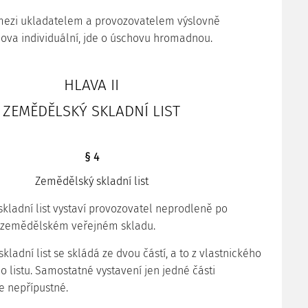
 mezi ukladatelem a provozovatelem výslovně
va individuální, jde o úschovu hromadnou.
HLAVA II
ZEMĚDĚLSKÝ SKLADNÍ LIST
§ 4
Zemědělský skladní list
skladní list vystaví provozovatel neprodleně po
v zemědělském veřejném skladu.
kladní list se skládá ze dvou částí, a to z vlastnického
ho listu. Samostatné vystavení jen jedné části
je nepřípustné.