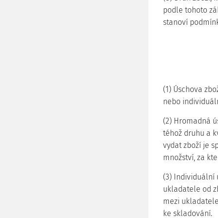
podle tohoto zá
stanoví podmínk
(1) Úschova zb
nebo individuáln
(2) Hromadná ú
téhož druhu a k
vydat zboží je s
množství, za kt
(3) Individuáln
ukladatele od z
mezi ukladatel
ke skladování.