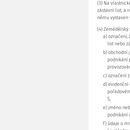
(3) Na vlastnic
zástavní list, a
němu vystaven vl
(4) Zemědělský 
a) označení, 
list nebo zá
b) obchodní j
podnikání 
provozován
c) označení 
d) evidenční 
pořadovému
5,
e) jméno neb
podnikání 
f) údaje o mn