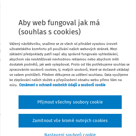
Aby web fungoval jak má
307/2000 Sb.
ZÁKON
(souhlas s cookies)
ze dne 4. srpna 2000
kých skladních listech a zemědělských veřejných
Vážený návštěvníku, snažíme se ze všech sil přinášet vysokou úroveň
uživatelského komfortu při používání našich webových stránek. Mezi
ch a o změně některých souvisejících zákonů
základní předpoklady patří např. aby správně fungovalo vyhledávání,
abychom vás neobtěžovali nevhodnou reklamou nebo abychom měli
b.
Změna: 296/2007 Sb.
Změna: 124/2008 Sb.
Změna: 227/2009
dostatek podnětů, jak web vylepšovat. Proto od Vás potřebujeme souhlas se
 281/2009 Sb.
Změna: 89/2012 Sb.
Změna: 64/2014 Sb.
zpracováním souborů cookies, tj. malých souborů, které se dočasně ukládají
ve vašem prohlížeči. Předem děkujeme za udělení souhlasu. Data využijeme
t se usnesl na tomto zákoně České republiky:
ke zlepšování našich služeb a přizpůsobení obsahu webu přímo Vám na
míru.
Oznámení o ochraně osobních údajů a souborů cookie
ČÁST PRVNÍ
Přijmout všechny soubory cookie
SKÉ SKLADNÍ LISTY A ZEMĚDĚLSKÉ
Zamítnout vše kromě nutných cookies
VEŘEJNÉ SKLADY
Nastavení souborů cookie