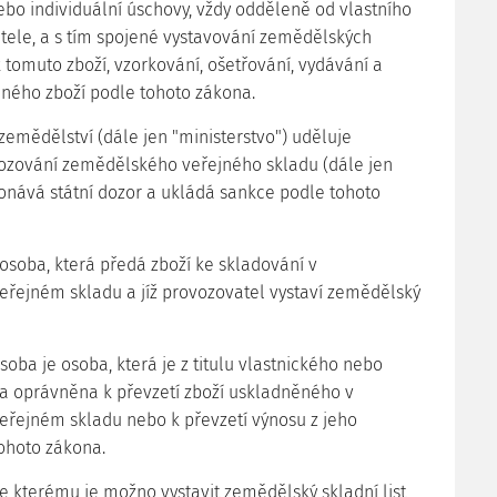
o individuální úschovy, vždy odděleně od vlastního
tele, a s tím spojené vystavování zemědělských
k tomuto zboží, vzorkování, ošetřování, vydávání a
ného zboží podle tohoto zákona.
 zemědělství (dále jen "ministerstvo") uděluje
ozování zemědělského veřejného skladu (dále jen
konává státní dozor a ukládá sankce podle tohoto
 osoba, která předá zboží ke skladování v
řejném skladu a jíž provozovatel vystaví zemědělský
oba je osoba, která je z titulu vlastnického nebo
a oprávněna k převzetí zboží uskladněného v
řejném skladu nebo k převzetí výnosu z jeho
ohoto zákona.
ke kterému je možno vystavit zemědělský skladní list