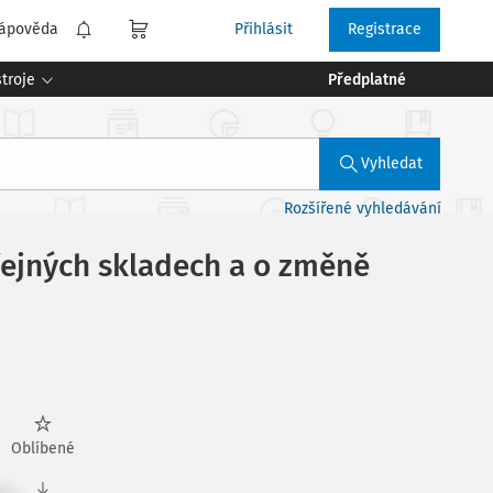
ápověda
Přihlásit
Registrace
troje
Předplatné
Vyhledat
Rozšířené vyhledávání
řejných skladech a o změně
Oblíbené