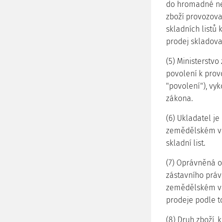
do hromadné neb
zboží provozova
skladních listů 
prodej skladova
(5) Ministerstvo
povolení k prov
"povolení"), vy
zákona.
(6) Ukladatel je
zemědělském ve
skladní list.
(7) Oprávněná os
zástavního práv
zemědělském ve
prodeje podle t
(8) Druh zboží, 