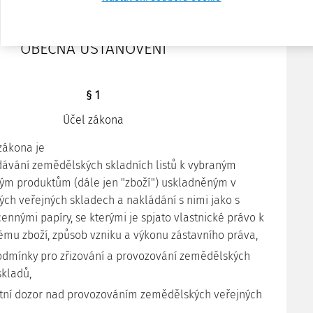
HLAVA I
OBECNÁ USTANOVENÍ
§ 1
Účel zákona
zákona je
ydávání zemědělských skladních listů k vybraným
m produktům (dále jen "zboží") uskladněným v
ch veřejných skladech a nakládání s nimi jako s
cennými papíry, se kterými je spjato vlastnické právo k
mu zboží, způsob vzniku a výkonu zástavního práva,
podmínky pro zřizování a provozování zemědělských
skladů,
tátní dozor nad provozováním zemědělských veřejných