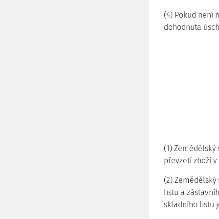
(4) Pokud není
dohodnuta úscho
(1) Zemědělský 
převzetí zboží 
(2) Zemědělský s
listu a zástavní
skladního listu 