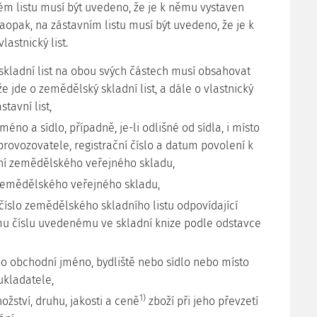
kém listu musí být uvedeno, že je k němu vystaven
 naopak, na zástavním listu musí být uvedeno, že je k
astnický list.
skladní list na obou svých částech musí obsahovat
že jde o zemědělský skladní list, a dále o vlastnický
stavní list,
méno a sídlo, případně, je-li odlišné od sídla, i místo
provozovatele, registrační číslo a datum povolení k
í zemědělského veřejného skladu,
zemědělského veřejného skladu,
číslo zemědělského skladního listu odpovídající
 číslu uvedenému ve skladní knize podle odstavce
o obchodní jméno, bydliště nebo sídlo nebo místo
ukladatele,
1)
ožství, druhu, jakosti a ceně
zboží při jeho převzetí