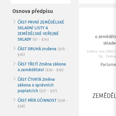
Osnova předpisu
ČÁST PRVNÍ ZEMĚDĚLSKÉ
SKLADNÍ LISTY A
ZEMĚDĚLSKÉ VEŘEJNÉ
o zeměděls
SKLADY
(§1 - §34)
sklade
ČÁST DRUHÁ zrušena
(§35 -
Změna: 444/2005 S
§35)
Sb.
Změna:
ČÁST TŘETÍ Změna zákona
Parlamen
o zemědělství
(§36 - §36)
ČÁST ČTVRTÁ Změna
zákona o správních
poplatcích
(§37 - §37)
ZEMĚDĚL
ČÁST PÁTÁ ÚČINNOST
(§38 -
§38)