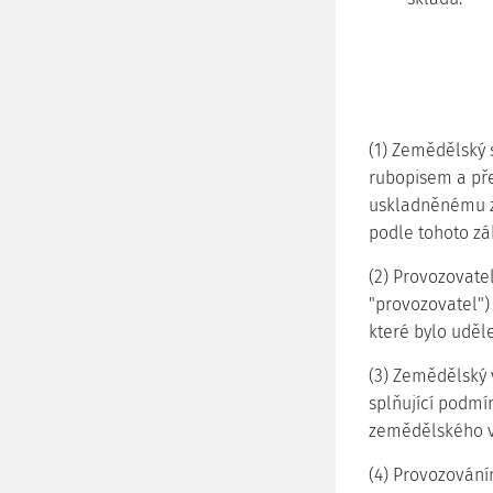
(1) Zemědělský s
rubopisem a pře
uskladněnému zb
podle tohoto zá
(2) Provozovate
"provozovatel")
které bylo uděl
(3) Zemědělský 
splňující podmí
zemědělského v
(4) Provozování