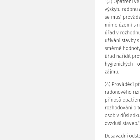
"(3) Opatření v
výskytu radonu 
se musí provád
mimo území s n
úřad v rozhodnu
užívání stavby 
směrné hodnoty
úřad nařídit pr
hygienických - o
zájmu.
(4) Prováděcí př
radonového rizi
přínosů opatřen
rozhodování o t
osob v důsledku
ovzduší staveb."
Dosavadní odsta