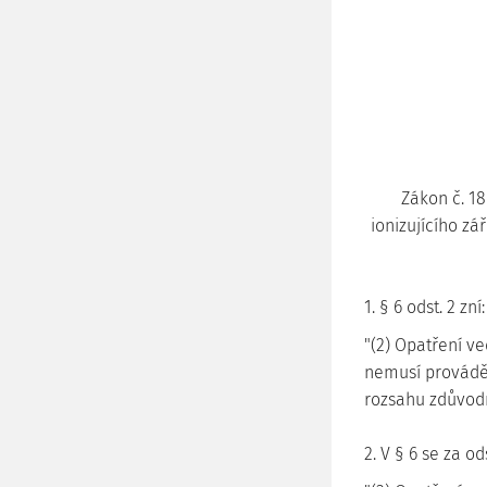
Zákon č. 1
ionizujícího z
1. § 6 odst. 2 zní:
"(2) Opatření v
nemusí provádět
rozsahu zdůvodn
2. V § 6 se za o