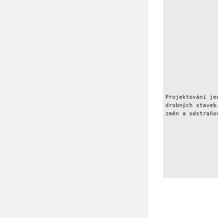
               
               
               
               
               
               
               
               
               
Projektování je
drobných staveb
změn a odstraňo
               
               
               
               
               
               