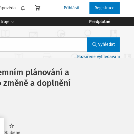
ápověda
Přihlásit
Registrace
troje
Předplatné
Vyhledat
Rozšířené vyhledávání
zemním plánování a
 o změně a doplnění
Oblíbené