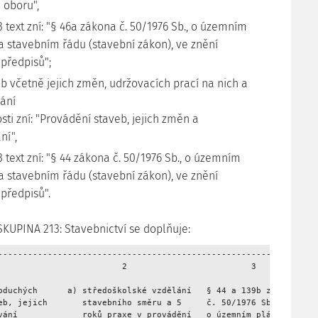
 oboru",
3 text zní: "§ 46a zákona č. 50/1976 Sb., o územním
a stavebním řádu (stavební zákon), ve znění
 předpisů";
b včetně jejich změn, udržovacích prací na nich a
vání
sti zní: "Provádění staveb, jejich změn a
ní",
3 text zní: "§ 44 zákona č. 50/1976 Sb., o územním
a stavebním řádu (stavební zákon), ve znění
předpisů".
2 SKUPINA 213: Stavebnictví se doplňuje:
-----------------------------------------------------------------
                         2                         3

oduchých      a) středoškolské vzdělání   § 44 a 139b zákona

eb, jejich       stavebního směru a 5     č. 50/1976 Sb.,

vání             roků praxe v provádění   o územním plánování
