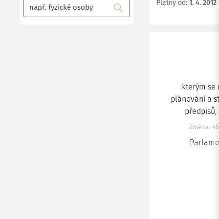
Platný od
:
1. 4. 2012
kterým se 
plánování a s
předpisů,
Změna: 45
Parlamen