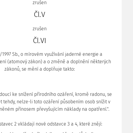
zrušen
Čl.V
zrušen
Čl.VI
8/1997 Sb., o mírovém využívání jaderné energie a
áření (atomový zákon) a o změně a doplnění některých
zákonů, se mění a doplňuje takto:
edoucí ke snížení přírodního ozáření, kromě radonu, se
 tehdy, nelze-li toto ozáření působením osob snížit v
ěném přínosem převyšujícím náklady na opatření.".
dstavec 2 vkládají nové odstavce 3 a 4, které znějí: