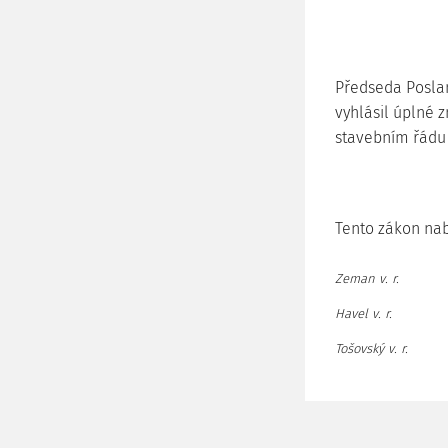
Předseda Posla
vyhlásil úplné 
stavebním řádu 
Tento zákon nab
Zeman v. r.
Havel v. r.
Tošovský v. r.