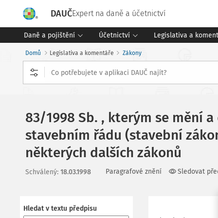
DAUČ
Expert na daně a účetnictví
Daně a pojištění
Účetnictví
Legislativa a komen
Domů
Legislativa a komentáře
Zákony
83/1998 Sb. , kterým se mění a
stavebním řádu (stavební zákon
některých dalších zákonů
Paragrafové znění
Sledovat pře
Schválený
:
18.03.1998
Hledat v textu předpisu