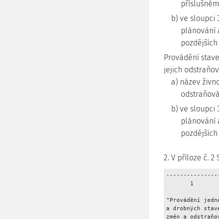
příslušném
b) ve sloupci 
plánování 
pozdějších
Provádění stave
jejich odstraňo
a) název živno
odstraňová
b) ve sloupci 
plánování 
pozdějších 
2. V příloze č. 
---------------
       1       
"Provádění jedn
a drobných stav
změn a odstraňo