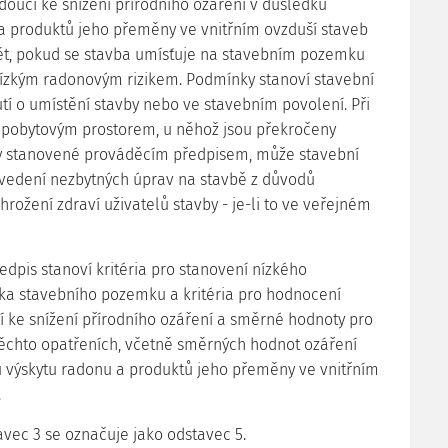
edoucí ke snížení přírodního ozáření v důsledku
a produktů jeho přeměny ve vnitřním ovzduší staveb
ět, pokud se stavba umísťuje na stavebním pozemku
ízkým radonovým rizikem. Podmínky stanoví stavební
tí o umístění stavby nebo ve stavebním povolení. Při
s pobytovým prostorem, u něhož jsou překročeny
 stanovené prováděcím předpisem, může stavební
ovedení nezbytných úprav na stavbě z důvodů
hrožení zdraví uživatelů stavby - je-li to ve veřejném
edpis stanoví kritéria pro stanovení nízkého
ka stavebního pozemku a kritéria pro hodnocení
í ke snížení přírodního ozáření a směrné hodnoty pro
ěchto opatřeních, včetně směrných hodnot ozáření
 výskytu radonu a produktů jeho přeměny ve vnitřním
.
vec 3 se označuje jako odstavec 5.