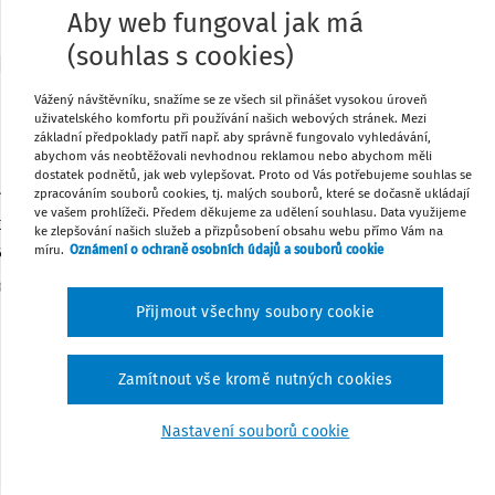
Změnit
Porovnat změny
Aby web fungoval jak má
(souhlas s cookies)
Vážený návštěvníku, snažíme se ze všech sil přinášet vysokou úroveň
83/1998 Sb.
uživatelského komfortu při používání našich webových stránek. Mezi
základní předpoklady patří např. aby správně fungovalo vyhledávání,
ZÁKON
abychom vás neobtěžovali nevhodnou reklamou nebo abychom měli
ze dne 18. března 1998,
dostatek podnětů, jak web vylepšovat. Proto od Vás potřebujeme souhlas se
mění a doplňuje zákon č. 50/1976 Sb., o územním
zpracováním souborů cookies, tj. malých souborů, které se dočasně ukládají
ve vašem prohlížeči. Předem děkujeme za udělení souhlasu. Data využijeme
tavebním řádu (stavební zákon), ve znění pozdějších
ke zlepšování našich služeb a přizpůsobení obsahu webu přímo Vám na
 a o změně a doplnění některých dalších zákonů
míru.
Oznámení o ochraně osobních údajů a souborů cookie
8/2000 Sb.
Změna: 186/2006 Sb.
Změna: 375/2011 Sb.
Přijmout všechny soubory cookie
t se usnesl na tomto zákoně České republiky:
Čl.I
Zamítnout vše kromě nutných cookies
Nastavení souborů cookie
zrušen
Čl.II