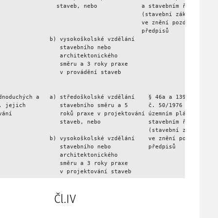
                 staveb, nebo             a stavebním řádu

                                          (stavební zákon),

                                          ve znění pozdějších

                                          předpisů

               b) vysokoškolské vzdělání

                  stavebního nebo

                  architektonického

                  směru a 3 roky praxe

                  v provádění staveb

dnoduchých a   a) středoškolské vzdělání    § 46a a 139b zákona

, jejich          stavebního směru a 5      č. 50/1976 Sb., o

vání              roků praxe v projektování územním plánování a

                  staveb, nebo              stavebním řádu

                                            (stavební zákon),

               b) vysokoškolské vzdělání    ve znění pozdějších

                  stavebního nebo           předpisů

                  architektonického

                  směru a 3 roky praxe

Čl.IV