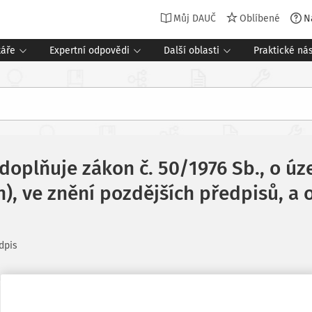
Můj DAUČ
Oblíbené
N
táře
Expertní odpovědi
Další oblasti
Praktické nás
 doplňuje zákon č. 50/1976 Sb., o ú
), ve znění pozdějších předpisů, a
dpis