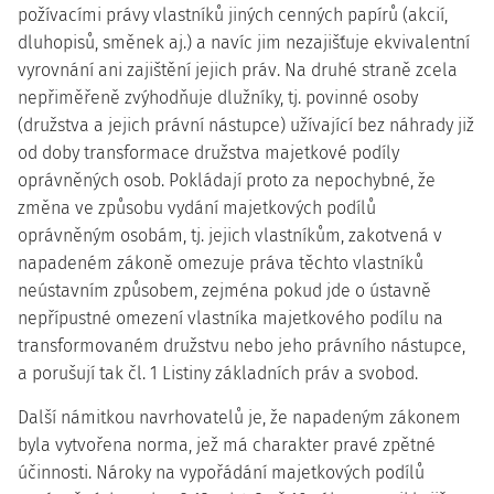
požívacími právy vlastníků jiných cenných papírů (akcií,
dluhopisů, směnek aj.) a navíc jim nezajišťuje ekvivalentní
vyrovnání ani zajištění jejich práv. Na druhé straně zcela
nepřiměřeně zvýhodňuje dlužníky, tj. povinné osoby
(družstva a jejich právní nástupce) užívající bez náhrady již
od doby transformace družstva majetkové podíly
oprávněných osob. Pokládají proto za nepochybné, že
změna ve způsobu vydání majetkových podílů
oprávněným osobám, tj. jejich vlastníkům, zakotvená v
napadeném zákoně omezuje práva těchto vlastníků
neústavním způsobem, zejména pokud jde o ústavně
nepřípustné omezení vlastníka majetkového podílu na
transformovaném družstvu nebo jeho právního nástupce,
a porušují tak čl. 1 Listiny základních práv a svobod.
Další námitkou navrhovatelů je, že napadeným zákonem
byla vytvořena norma, jež má charakter pravé zpětné
účinnosti. Nároky na vypořádání majetkových podílů