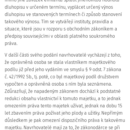
dluhopisu v určeném termínu, vyplácet určený výnos
dluhopisu ve stanovených termínech či způsob stanovení
takového výnosu. Tím se vytvářejí instituty, pravidla a
situace, které jsou v rozporu s obchodním zákoníkem a
předpisy souvisejícími v oblasti platného soukromého
práva.
V další části svého podání navrhovatelé vycházejí z toho,
že oprávněná osoba se stala vlastníkem majetkového
podílu již před jeho vydáním ve smyslu § 9 odst. 7 zákona
č. 42/1992 Sb., tj. poté, co byl majetkový podíl družstvem
vypočten a oprávněná osoba s ním byla seznámena.
Zdůrazňují, že napadeným zákonem dochází k podstatné
redukci obsahu vlastnictví k tomuto majetku, a to jednak
omezením práva tento majetek užívat, jednak na dobu 15
let zbavením práva požívat jeho plody a užitky. Nepřímým
důsledkem je pak omezení dispozičního práva k takovému
majetku. Navrhovatelé mají za to, že zákonodárce se při