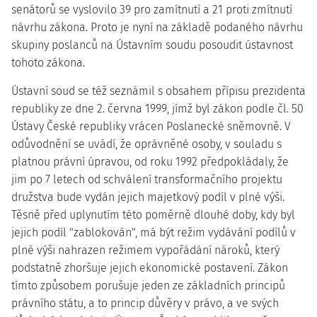
senátorů se vyslovilo 39 pro zamítnutí a 21 proti zmítnutí
návrhu zákona. Proto je nyní na základě podaného návrhu
skupiny poslanců na Ústavním soudu posoudit ústavnost
tohoto zákona.
Ústavní soud se též seznámil s obsahem přípisu prezidenta
republiky ze dne 2. června 1999, jímž byl zákon podle čl. 50
Ústavy České republiky vrácen Poslanecké sněmovně. V
odůvodnění se uvádí, že oprávněné osoby, v souladu s
platnou právní úpravou, od roku 1992 předpokládaly, že
jim po 7 letech od schválení transformačního projektu
družstva bude vydán jejich majetkový podíl v plné výši.
Těsně před uplynutím této poměrně dlouhé doby, kdy byl
jejich podíl "zablokován", má být režim vydávání podílů v
plné výši nahrazen režimem vypořádání nároků, který
podstatně zhoršuje jejich ekonomické postavení. Zákon
tímto způsobem porušuje jeden ze základních principů
právního státu, a to princip důvěry v právo, a ve svých