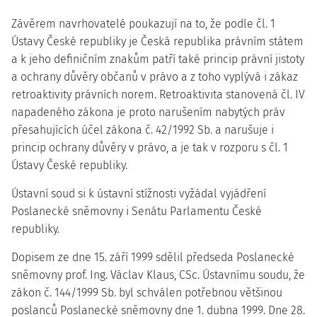
Závěrem navrhovatelé poukazují na to, že podle čl. 1
Ústavy České republiky je Česká republika právním státem
a k jeho definičním znakům patří také princip právní jistoty
a ochrany důvěry občanů v právo a z toho vyplývá i zákaz
retroaktivity právních norem. Retroaktivita stanovená čl. IV
napadeného zákona je proto narušením nabytých práv
přesahujících účel zákona č. 42/1992 Sb. a narušuje i
princip ochrany důvěry v právo, a je tak v rozporu s čl. 1
Ústavy České republiky.
Ústavní soud si k ústavní stížnosti vyžádal vyjádření
Poslanecké sněmovny i Senátu Parlamentu České
republiky.
Dopisem ze dne 15. září 1999 sdělil předseda Poslanecké
sněmovny prof. Ing. Václav Klaus, CSc. Ústavnímu soudu, že
zákon č. 144/1999 Sb. byl schválen potřebnou většinou
poslanců Poslanecké sněmovny dne 1. dubna 1999. Dne 28.