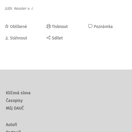
JUDr. Kessler v. r.
Oblíbené
Tisknout
Poznámka
Stáhnout
Sdílet
Klíčová slova
Časopisy
Můj DAUČ
Autoři