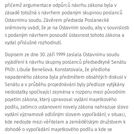
přičemž argumentace odpůrců návrhu zákona byla v
zásadě totožná s návrhem podaným skupinou poslanců
Ústavnímu soudu. Závěrem předseda Poslanecké
sněmovny uvádí, že je na Ústavním soudu, aby v souvislosti
s podaným návrhem posoudil ústavnost tohoto zákona a
vydal příslušné rozhodnutí.
Dopisem ze dne 30. září 1999 zaslala Ústavnímu soudu
vyjádření k návrhu skupiny poslanců předsedkyně Senátu
PhDr. Libuše Benešová. Konstatovala, že předloha
napadeného zákona byla předmětem obsáhlých diskusí v
Senátu a v průběhu projednávání byly předloze vytýkány
nedostatky spočívající zejména v rozporu mezi původním
pojetím zákona, který upravoval vydání majetkového
podílu, zatímco ustanovení novely zákona nahrazuje slovo
vydání významově odlišným slovem vypořádání; v situaci,
kde nedojde mezi věřitelem a zemědělským družstvem k
dohodě o vypořádání majetkového podílu a kde se