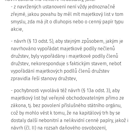
- z navržených ustanovení není vždy jednoznačně
zřejmé, jakou povahu by měl mít majetkový list v tom
smyslu, zda má jít o dluhopis nebo o cenný papír typu
akcie,
- návrh (§ 13 odst. 5), aby stejným způsobem, jakým je
navrhováno vypořádat majetkové podíly nečlenů
družstev, byly vypořádány i majetkové podíly členů
družstev, nekoresponduje s faktickým stavem, neboť
vypořádání majetkových podílů členů družstev
zpravidla řeší stanovy družstev,
- pochybnosti vyvolává též návrh (§ 13a odst. 3), aby
majetkový list byl veřejně obchodovatelným přímo ze
zákona, tj. bez povolení příslušného státního orgánu,
což by mohlo vést k tomu, že na kapitálový trh by se
dostaly další nebonitní a nelikvidní cenné papíry, jakož i
návrh (čl. II) na rozsah daňového osvobození,