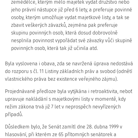
zemědělce, kterým mělo majetek vydat družstvo nebo
jeho právní nástupce již před 6 lety, a preferuje povinné
osoby, kterým umožňuje vydat majetkové listy, a tak se
zbavit veškerých závazků, zejména pak preferuje
skupinu povinných osob, která dosud dobrovolně
nesplnila povinnost vypořádat své závazky vůči skupině
povinných osob, která tak již učinila atd.
Byla vyslovena i obava, zda se navržená úprava nedostává
do rozporu s čl. 11 Listiny základních práv a svobod (odnětí
vlastnického práva bez existence veřejného zájmu).
Projednávané předloze byla vytýkána i retroaktivita, neboť
upravuje nakládání s majetkovými listy v momentě, kdy
režim zákona trvá již 7 let v neprospěch nevyřízených
případů.
Důsledkem bylo, že Senát zamítl dne 28. dubna 1999 v
hlasování, při kterém ze 65 přítomných senátorek a