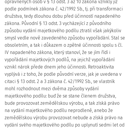
oprávněných osob v § 13 odst. 3 až 10 zákona vznikly již
podle podmínek zákona č. 42/1992 Sb., tj. při transformaci
družstva, tedy dlouhou dobu před účinností napadeného
zákona. Původní § 13 odst. 3 vycházející z původního
způsobu vydání majetkového podílu ztratil však jakýkoliv
smysl vedle nově zavedeného způsobu vypořádání. Stal se
obsoletním, a tak i důkazem o zpětné účinnosti spolu s čl.
IV napadeného zákona, který stanoví, že se jím řídí i
vypořádání majetkových podílů, na jejichž vypořádání
vznikl nárok přede dnem jeho účinnosti. Retroaktivita
vyplývá i z toho, že podle původní verze, jak je uvedena v
citaci § 13 odst. 2 a 3 zákona č. 42/1992 Sb., se vlastník
mohl rozhodnout mezi dvěma způsoby vydání
majetkového podílu: buď že se stane členem družstva,
bude provozovat zemědělskou výrobu, a tak získá právo
na vydání majetkového podílu neprodleně, anebo že
zemědělskou výrobu provozovat nebude a získá právo na
vydání svého majetkového podílu po uplynutí sedmi let od