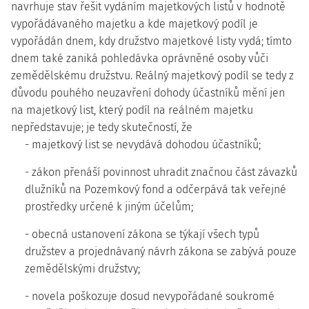
navrhuje stav řešit vydáním majetkových listů v hodnotě
vypořádávaného majetku a kde majetkový podíl je
vypořádán dnem, kdy družstvo majetkové listy vydá; tímto
dnem také zaniká pohledávka oprávněné osoby vůči
zemědělskému družstvu. Reálný majetkový podíl se tedy z
důvodu pouhého neuzavření dohody účastníků mění jen
na majetkový list, který podíl na reálném majetku
nepředstavuje; je tedy skutečností, že
- majetkový list se nevydává dohodou účastníků;
- zákon přenáší povinnost uhradit značnou část závazků
dlužníků na Pozemkový fond a odčerpává tak veřejné
prostředky určené k jiným účelům;
- obecná ustanovení zákona se týkají všech typů
družstev a projednávaný návrh zákona se zabývá pouze
zemědělskými družstvy;
- novela poškozuje dosud nevypořádané soukromé