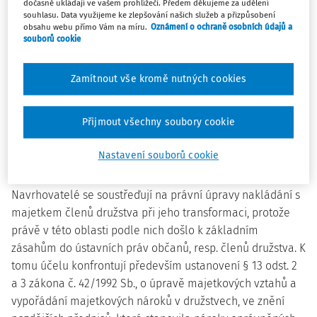
dočasně ukládají ve vašem prohlížeči. Předem děkujeme za udělení
zákona s těmito ústavními články:
souhlasu. Data využijeme ke zlepšování našich služeb a přizpůsobení
čl. 1 Listiny základních práv a svobod,
obsahu webu přímo Vám na míru.
Oznámení o ochraně osobních údajů a
souborů cookie
čl. 2 odst. 3 Listiny základních práv a svobod,
Zamítnout vše kromě nutných cookies
čl. 4 odst. 3 a 4 Listiny základních práv a svobod,
čl. 11 odst. 1 a 4 Listiny základních práv a svobod,
Přijmout všechny soubory cookie
čl. 1 odst. 1 Dodatkového protokolu k evropské Úmluvě
Nastavení souborů cookie
o ochraně lidských práv a základních svobod.
Navrhovatelé se soustřeďují na právní úpravy nakládání s
majetkem členů družstva při jeho transformaci, protože
právě v této oblasti podle nich došlo k základním
zásahům do ústavních práv občanů, resp. členů družstva. K
tomu účelu konfrontují především ustanovení § 13 odst. 2
a 3 zákona č. 42/1992 Sb., o úpravě majetkových vztahů a
vypořádání majetkových nároků v družstvech, ve znění