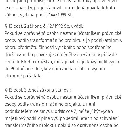
pozdějších předpisů, která stanovila nároky oprávněných
osob s nároky, jak je stanovila napadená novela tohoto
zákona vydaná pod č. 144/1999 Sb.
§ 13 odst. 2 zákona č. 42/1992 Sb. uvádí:
Pokud se oprávněná osoba nestane účastníkem právnické
osoby podle transformačního projektu a je podnikatelem v
oboru předmětu činnosti výrobního nebo spotřebního
družstva nebo provozuje zemědělskou výrobu v případě
zemědělského družstva, musí jí být majetkový podíl vydán
do 90 dnů ode dne, kdy oprávněná osoba o vydání
písemně požádala.
§ 13 odst. 3 téhož zákona stanoví:
Pokud se oprávněná osoba nestane účastníkem právnické
osoby podle transformačního projektu a není
podnikatelem ve smyslu odstavce 2, může jí být vydán
majetkový podíl v plné výši po sedmi letech od schválení
transformačního projektu, pokud se oprávněná osoba po