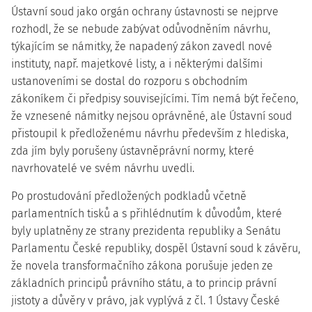
Ústavní soud jako orgán ochrany ústavnosti se nejprve
rozhodl, že se nebude zabývat odůvodněním návrhu,
týkajícím se námitky, že napadený zákon zavedl nové
instituty, např. majetkové listy, a i některými dalšími
ustanoveními se dostal do rozporu s obchodním
zákoníkem či předpisy souvisejícími. Tím nemá být řečeno,
že vznesené námitky nejsou oprávněné, ale Ústavní soud
přistoupil k předloženému návrhu především z hlediska,
zda jím byly porušeny ústavněprávní normy, které
navrhovatelé ve svém návrhu uvedli.
Po prostudování předložených podkladů včetně
parlamentních tisků a s přihlédnutím k důvodům, které
byly uplatněny ze strany prezidenta republiky a Senátu
Parlamentu České republiky, dospěl Ústavní soud k závěru,
že novela transformačního zákona porušuje jeden ze
základních principů právního státu, a to princip právní
jistoty a důvěry v právo, jak vyplývá z čl. 1 Ústavy České