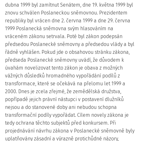
dubna 1999 byl zamítnut Senátem, dne 19. května 1999 byl
znovu schválen Poslaneckou sněmovnou. Prezidentem
republiky byl vrácen dne 2. června 1999 a dne 29. června
1999 Poslanecká sněmovna svým hlasováním na
vráceném zákonu setrvala. Poté byl zákon podepsán
předsedou Poslanecké sněmovny a předsedou vlády a byl
řádně vyhlášen. Pokud jde o obsahovou stránku zákona,
předseda Poslanecké sněmovny uvádí, že důvodem k
úvahám novelizovat tento zákon je obava z možných
vážných důsledků hromadného vypořádání podílů z
transformace, které se očekává na přelomu let 1999 a
2000. Dnes je zcela zřejmé, že zemědělská družstva,
popřípadě jejich právní nástupci v postavení dlužníků
nejsou a do stanovené doby ani nebudou schopna
transformační podíly vypořádat. Cílem novely zákona je
tedy ochrana těchto subjektů před konkursem. Při
projednávání návrhu zákona v Poslanecké sněmovně byly
uplatňovány zásadní a výrazně protichůdné názory,