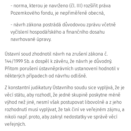
- norma, kterou je navrženo (čl. III) rozšířit práva
Pozemkového fondu, je nepřiměřeně obecná,
- návrh zákona postrádá důvodovou zprávu včetně
vyčíslení hospodářského a finančního dosahu
navrhované úpravy.
Ústavní soud zhodnotil návrh na zrušení zákona č.
144/1999 Sb. a dospěl k závěru, že návrh je důvodný.
Přitom porušení ústavněprávních ustanovení hodnotil v
některých případech od návrhu odlišně.
Z konstantní judikatury Ústavního soudu sice vyplývá, že je
věcí státu, aby rozhodl, že jedné skupině poskytne méně
výhod než jiné, nesmí však postupovat libovolně a z jeho
rozhodnutí musí vyplývat, že tak činí ve veřejném zájmu, a
nikoli např. proto, aby zakryl nedostatky ve správě věcí
veřejných.