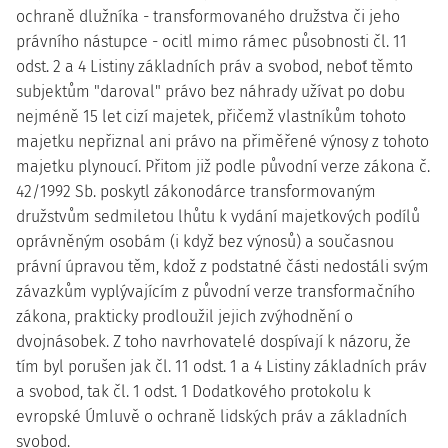
ochraně dlužníka - transformovaného družstva či jeho
právního nástupce - ocitl mimo rámec působnosti čl. 11
odst. 2 a 4 Listiny základních práv a svobod, neboť těmto
subjektům "daroval" právo bez náhrady užívat po dobu
nejméně 15 let cizí majetek, přičemž vlastníkům tohoto
majetku nepřiznal ani právo na přiměřené výnosy z tohoto
majetku plynoucí. Přitom již podle původní verze zákona č.
42/1992 Sb. poskytl zákonodárce transformovaným
družstvům sedmiletou lhůtu k vydání majetkových podílů
oprávněným osobám (i když bez výnosů) a současnou
právní úpravou těm, kdož z podstatné části nedostáli svým
závazkům vyplývajícím z původní verze transformačního
zákona, prakticky prodloužil jejich zvýhodnění o
dvojnásobek. Z toho navrhovatelé dospívají k názoru, že
tím byl porušen jak čl. 11 odst. 1 a 4 Listiny základních práv
a svobod, tak čl. 1 odst. 1 Dodatkového protokolu k
evropské Úmluvě o ochraně lidských práv a základních
svobod.