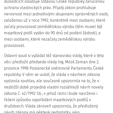
důsledcích oslabuje Ústavou České republiky zaručenou
ochranu vlastnických práv. Přijatý zákon prohlubuje
nerovnost mezi jednotlivými skupinami oprávněných osob,
založenou už v roce 1992, konkrétně mezi osobami, které
začaly provozovat zemědělskou výrobu (těm musel být
majetkový podíl vydán do 90 dnů od podání žádosti), a
mezi osobami, které nezačaly zemědělskou výrobu
provozovat.
Ústavní soud si vyžádal též stanovisko vlády, které v této
věci předložil předseda vlády Ing. Miloš Zeman dne 2.
prosince 1998 Poslanecké sněmovně Parlamentu České
republiky. V něm se uvádí, že vláda s návrhem zákona
vyslovila souhlas, ale současně upozornila na to, že v
nejbližší době projedná vlastní rozsáhlejší návrh novely
zákona č. 42/1992 Sb., v jehož rámci bude navrženo i
řešení způsobu vypořádání majetkových podílů v
družstvech. Vláda zároveň upozornila, že předložený
návrh zákona má některé nedostatky, jako: