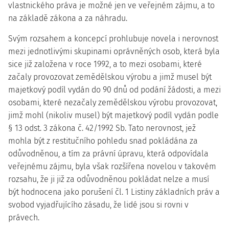
vlastnického práva je možné jen ve veřejném zájmu, a to
na základě zákona a za náhradu.
Svým rozsahem a koncepcí prohlubuje novela i nerovnost
mezi jednotlivými skupinami oprávněných osob, která byla
sice již založena v roce 1992, a to mezi osobami, které
začaly provozovat zemědělskou výrobu a jimž musel být
majetkový podíl vydán do 90 dnů od podání žádosti, a mezi
osobami, které nezačaly zemědělskou výrobu provozovat,
jimž mohl (nikoliv musel) být majetkový podíl vydán podle
§ 13 odst. 3 zákona č. 42/1992 Sb. Tato nerovnost, jež
mohla být z restitučního pohledu snad pokládána za
odůvodněnou, a tím za právní úpravu, která odpovídala
veřejnému zájmu, byla však rozšířena novelou v takovém
rozsahu, že ji již za odůvodněnou pokládat nelze a musí
být hodnocena jako porušení čl. 1 Listiny základních práv a
svobod vyjadřujícího zásadu, že lidé jsou si rovni v
právech.