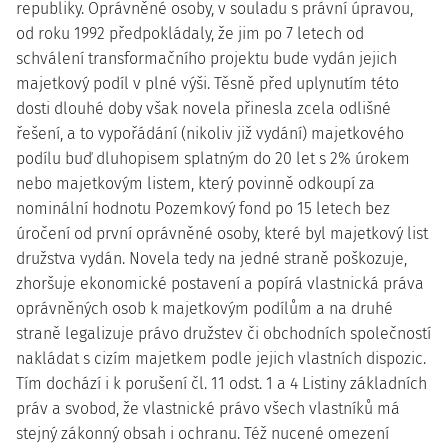
republiky. Oprávněné osoby, v souladu s právní úpravou,
od roku 1992 předpokládaly, že jim po 7 letech od
schválení transformačního projektu bude vydán jejich
majetkový podíl v plné výši. Těsně před uplynutím této
dosti dlouhé doby však novela přinesla zcela odlišné
řešení, a to vypořádání (nikoliv již vydání) majetkového
podílu buď dluhopisem splatným do 20 let s 2% úrokem
nebo majetkovým listem, který povinně odkoupí za
nominální hodnotu Pozemkový fond po 15 letech bez
úročení od první oprávněné osoby, které byl majetkový list
družstva vydán. Novela tedy na jedné straně poškozuje,
zhoršuje ekonomické postavení a popírá vlastnická práva
oprávněných osob k majetkovým podílům a na druhé
straně legalizuje právo družstev či obchodních společností
nakládat s cizím majetkem podle jejich vlastních dispozic.
Tím dochází i k porušení čl. 11 odst. 1 a 4 Listiny základních
práv a svobod, že vlastnické právo všech vlastníků má
stejný zákonný obsah i ochranu. Též nucené omezení