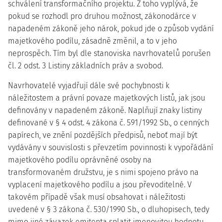
schválení transformačního projektu. Z toho vyplývá, že
pokud se rozhodl pro druhou možnost, zákonodárce v
napadeném zákoně jeho nárok, pokud jde o způsob vydání
majetkového podílu, zásadně změnil, a to v jeho
neprospěch. Tím byl dle stanoviska navrhovatelů porušen
čl. 2 odst. 3 Listiny základních práv a svobod.
Navrhovatelé vyjadřují dále své pochybnosti k
náležitostem a právní povaze majetkových listů, jak jsou
definovány v napadeném zákoně. Naplňují znaky listiny
definované v § 4 odst. 4 zákona č. 591/1992 Sb., o cenných
papírech, ve znění pozdějších předpisů, neboť mají být
vydávány v souvislosti s převzetím povinnosti k vypořádání
majetkového podílu oprávněné osoby na
transformovaném družstvu, je s nimi spojeno právo na
vyplacení majetkového podílu a jsou převoditelné. V
takovém případě však musí obsahovat i náležitosti
uvedené v § 3 zákona č. 530/1990 Sb., o dluhopisech, tedy
mimo jiné závazek emitenta splatit jmenovitou hodnotu