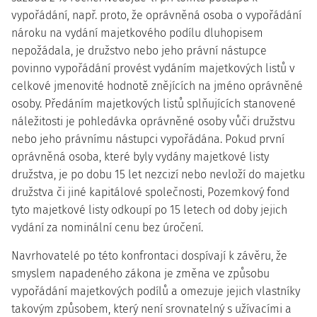
vypořádání, např. proto, že oprávněná osoba o vypořádání
nároku na vydání majetkového podílu dluhopisem
nepožádala, je družstvo nebo jeho právní nástupce
povinno vypořádání provést vydáním majetkových listů v
celkové jmenovité hodnotě znějících na jméno oprávněné
osoby. Předáním majetkových listů splňujících stanovené
náležitosti je pohledávka oprávněné osoby vůči družstvu
nebo jeho právnímu nástupci vypořádána. Pokud první
oprávněná osoba, které byly vydány majetkové listy
družstva, je po dobu 15 let nezcizí nebo nevloží do majetku
družstva či jiné kapitálové společnosti, Pozemkový fond
tyto majetkové listy odkoupí po 15 letech od doby jejich
vydání za nominální cenu bez úročení.
Navrhovatelé po této konfrontaci dospívají k závěru, že
smyslem napadeného zákona je změna ve způsobu
vypořádání majetkových podílů a omezuje jejich vlastníky
takovým způsobem, který není srovnatelný s užívacími a