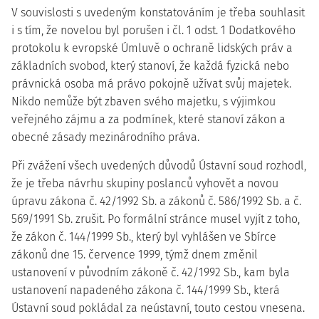
V souvislosti s uvedeným konstatováním je třeba souhlasit
i s tím, že novelou byl porušen i čl. 1 odst. 1 Dodatkového
protokolu k evropské Úmluvě o ochraně lidských práv a
základních svobod, který stanoví, že každá fyzická nebo
právnická osoba má právo pokojně užívat svůj majetek.
Nikdo nemůže být zbaven svého majetku, s výjimkou
veřejného zájmu a za podmínek, které stanoví zákon a
obecné zásady mezinárodního práva.
Při zvážení všech uvedených důvodů Ústavní soud rozhodl,
že je třeba návrhu skupiny poslanců vyhovět a novou
úpravu zákona č. 42/1992 Sb. a zákonů č. 586/1992 Sb. a č.
569/1991 Sb. zrušit. Po formální stránce musel vyjít z toho,
že zákon č. 144/1999 Sb., který byl vyhlášen ve Sbírce
zákonů dne 15. července 1999, týmž dnem změnil
ustanovení v původním zákoně č. 42/1992 Sb., kam byla
ustanovení napadeného zákona č. 144/1999 Sb., která
Ústavní soud pokládal za neústavní, touto cestou vnesena.