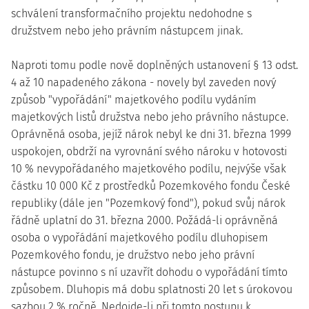
schválení transformačního projektu nedohodne s
družstvem nebo jeho právním nástupcem jinak.
Naproti tomu podle nově doplněných ustanovení § 13 odst.
4 až 10 napadeného zákona - novely byl zaveden nový
způsob "vypořádání" majetkového podílu vydáním
majetkových listů družstva nebo jeho právního nástupce.
Oprávněná osoba, jejíž nárok nebyl ke dni 31. března 1999
uspokojen, obdrží na vyrovnání svého nároku v hotovosti
10 % nevypořádaného majetkového podílu, nejvýše však
částku 10 000 Kč z prostředků Pozemkového fondu České
republiky (dále jen "Pozemkový fond"), pokud svůj nárok
řádně uplatní do 31. března 2000. Požádá-li oprávněná
osoba o vypořádání majetkového podílu dluhopisem
Pozemkového fondu, je družstvo nebo jeho právní
nástupce povinno s ní uzavřít dohodu o vypořádání tímto
způsobem. Dluhopis má dobu splatnosti 20 let s úrokovou
sazbou 2 % ročně. Nedojde-li při tomto postupu k