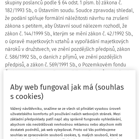
skupiny poslanců podle § 64 odst. 1 písm. b) zákona č.
182/1993 Sb., o Ústavním soudu. Soudce zpravodaj shledal,
že podání splňuje formální náležitosti návrhu na zrušení
zákona s petitem, aby Ústavní soud nálezem rozhodl, že
zákon č. 144/1999 Sb., kterým se mění zákon č. 42/1992 Sb.,
o úpravě majetkových vztahů a vypořádání majetkových
nároků v družstvech, ve znění pozdějších předpisů, zákon
č. 586/1992 Sb., o daních z příjmů, ve znění pozdějších
předpisů, a zákon č. 569/1991 Sb., o Pozemkovém fondu
České republiky, ve znění pozdějších předpisů, vyhlášený
ve Sbírce zákonů (částka 51) dne 15. července 1999, se
Aby web fungoval jak má (souhlas
zrušuje dnem vyhlášení nálezu.
s cookies)
Poslanci Poslanecké sněmovny Parlamentu České
republiky v počtu 77 potvrdili svými podpisy předložený
Vážený návštěvníku, snažíme se ze všech sil přinášet vysokou úroveň
uživatelského komfortu při používání našich webových stránek. Mezi
návrh na zrušení zákona a pověřili poslance Marka Bendu,
základní předpoklady patří např. aby správně fungovalo vyhledávání,
aby za ně jednal před Ústavním soudem.
abychom vás neobtěžovali nevhodnou reklamou nebo abychom měli
dostatek podnětů, jak web vylepšovat. Proto od Vás potřebujeme
souhlas se zpracováním souborů cookies, tj. malých souborů, které se
Skupina poslanců poukazuje na rozpor napadeného