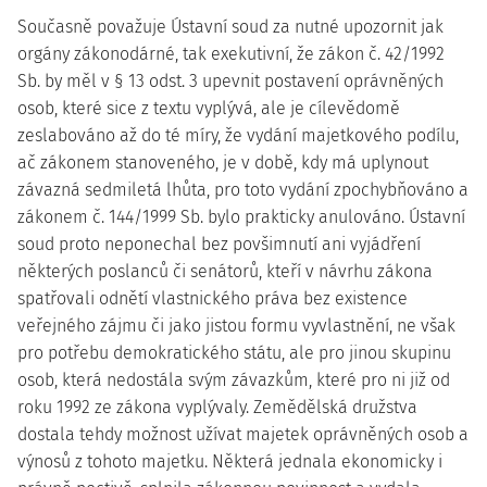
Současně považuje Ústavní soud za nutné upozornit jak
orgány zákonodárné, tak exekutivní, že zákon č. 42/1992
Sb. by měl v § 13 odst. 3 upevnit postavení oprávněných
osob, které sice z textu vyplývá, ale je cílevědomě
zeslabováno až do té míry, že vydání majetkového podílu,
ač zákonem stanoveného, je v době, kdy má uplynout
závazná sedmiletá lhůta, pro toto vydání zpochybňováno a
zákonem č. 144/1999 Sb. bylo prakticky anulováno. Ústavní
soud proto neponechal bez povšimnutí ani vyjádření
některých poslanců či senátorů, kteří v návrhu zákona
spatřovali odnětí vlastnického práva bez existence
veřejného zájmu či jako jistou formu vyvlastnění, ne však
pro potřebu demokratického státu, ale pro jinou skupinu
osob, která nedostála svým závazkům, které pro ni již od
roku 1992 ze zákona vyplývaly. Zemědělská družstva
dostala tehdy možnost užívat majetek oprávněných osob a
výnosů z tohoto majetku. Některá jednala ekonomicky i