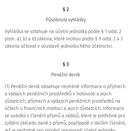
§ 2
Působnost vyhlášky
Vyhláška se vztahuje na účetní jednotky podle § 1 odst. 2
písm. a), b) a d) zákona, které mohou podle § 9 odst. 2 a 3
zákona účtovat v soustavě jednoduchého účetnictví.
§ 3
Peněžní deník
(1) Peněžní deník obsahuje nejméně informace o příjmech
a výdajích peněžních prostředků v hotovosti a jejich
zůstatcích, příjmech a výdajích peněžních prostředků na
účtech u finančních institucí a jejich zůstatcích. Informace
se uvádějí v členění příjmů a výdajů, které je potřebné pro
zjištění základu daně z příjmů, popřípadě v dalším členění,
jež je nezbytné pro splnění povinností účetní jednotky,