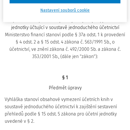
ze dne 6. listopadu 2002,
Nastavení souborů cookie
kterou se provádějí některá ustanovení zákona č. 563/1991
Sb., o účetnictví, ve znění pozdějších předpisů, pro účetní
jednotky účtující v soustavě jednoduchého účetnictví
Ministerstvo financí stanoví podle § 37a odst. 1 k provedení
§ 4 odst. 2 a § 15 odst. 4 zákona č. 563/1991 Sb., o
účetnictví, ve znění zákona č. 492/2000 Sb. a zákona č.
353/2001 Sb., (dále jen "zákon"):
§ 1
Předmět úpravy
Vyhláška stanoví obsahové vymezení účetních knih v
soustavě jednoduchého účetnictví k zajištění sestavení
přehledů podle § 15 odst. 5 zákona pro účetní jednotky
uvedené v § 2.