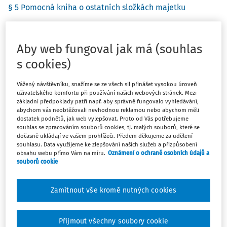
§ 5 Pomocná kniha o ostatních složkách majetku
§ 6 Pomocná kniha o závazcích z pracovněprávních
vztahů
Aby web fungoval jak má (souhlas
§ 7 Záznamy v účetních knihách
s cookies)
§ 8 Přechodné ustanovení
Vážený návštěvníku, snažíme se ze všech sil přinášet vysokou úroveň
§ 9 Účinnost
uživatelského komfortu při používání našich webových stránek. Mezi
základní předpoklady patří např. aby správně fungovalo vyhledávání,
abychom vás neobtěžovali nevhodnou reklamou nebo abychom měli
dostatek podnětů, jak web vylepšovat. Proto od Vás potřebujeme
souhlas se zpracováním souborů cookies, tj. malých souborů, které se
Paragrafové znění
dočasně ukládají ve vašem prohlížeči. Předem děkujeme za udělení
souhlasu. Data využijeme ke zlepšování našich služeb a přizpůsobení
obsahu webu přímo Vám na míru.
Oznámení o ochraně osobních údajů a
Platný od
:
01.01.2003
souborů cookie
Zamítnout vše kromě nutných cookies
507/2002 Sb.
Přijmout všechny soubory cookie
VYHLÁŠKA