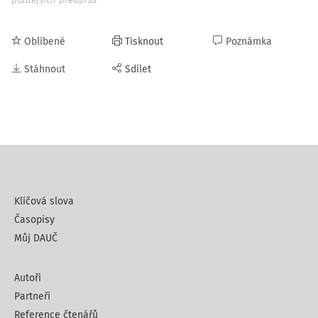
Oblíbené
Tisknout
Poznámka
Stáhnout
Sdílet
Klíčová slova
Časopisy
Můj DAUČ
Autoři
Partneři
Reference čtenářů