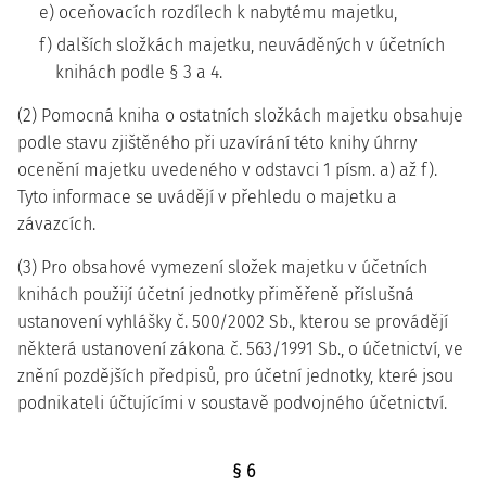
e) oceňovacích rozdílech k nabytému majetku,
f) dalších složkách majetku, neuváděných v účetních
knihách podle § 3 a 4.
(2) Pomocná kniha o ostatních složkách majetku obsahuje
podle stavu zjištěného při uzavírání této knihy úhrny
ocenění majetku uvedeného v odstavci 1 písm. a) až f).
Tyto informace se uvádějí v přehledu o majetku a
závazcích.
(3) Pro obsahové vymezení složek majetku v účetních
knihách použijí účetní jednotky přiměřeně příslušná
ustanovení vyhlášky č. 500/2002 Sb., kterou se provádějí
některá ustanovení zákona č. 563/1991 Sb., o účetnictví, ve
znění pozdějších předpisů, pro účetní jednotky, které jsou
podnikateli účtujícími v soustavě podvojného účetnictví.
§ 6