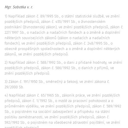
Mgr. Sobotka v. r.
1) Například zákon č. 89/1995 Sb., o státní statistické službě, ve znění
pozdějších předpisů, zákon č. 455/1991 Sb., o živnostenském
podnikání (živnostenský zákon), ve znění pozdějších předpisů, zákon č.
227/1997 Sb., o nadacích a nadačních fondech a o změně a doplnění
některých souvisejících zákonů (zákon o nadacích a nadačních
fondech), ve znění pozdějších předpisů, zákon č. 248/1995 Sb., o
obecně prospěšných společnostech a o změně a doplnění některých
zákonů, ve znění pozdějších předpisů.
2) Například zákon č. 588/1992 Sb., o dani z přidané hodnoty, ve znění
pozdějších předpisů, zákon č. 586/1992 Sb., o daních z příjmů, ve
znění pozdějších předpisů.
3) Zákon č. 191/1950 Sb., směnečný a šekový, ve znění zákona č.
29/2000 Sb.
4) Například zákon č. 65/1965 Sb., zákoník práce, ve znění pozdějších
předpisů, zákon č. 1/1992 Sb., o mzdě za pracovní pohotovost a o
průměrném výdělku, ve znění pozdějších předpisů, zákon č. 589/1992
Sb., o pojistném na sociální zabezpečení a příspěvku na státní
politiku zaměstnanosti, ve znění pozdějších předpisů, zákon č.
592/1992 Sb., o pojistném na všeobecné zdravotní pojištění, ve znění
pozdějších předpisů.