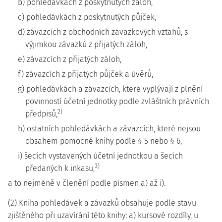
b) pohledávkách z poskytnutých záloh,
c) pohledávkách z poskytnutých půjček,
d) závazcích z obchodních závazkových vztahů, s
výjimkou závazků z přijatých záloh,
e) závazcích z přijatých záloh,
f) závazcích z přijatých půjček a úvěrů,
g) pohledávkách a závazcích, které vyplývají z plnění
povinností účetní jednotky podle zvláštních právních
2)
předpisů,
h) ostatních pohledávkách a závazcích, které nejsou
obsahem pomocné knihy podle § 5 nebo § 6,
i) šecích vystavených účetní jednotkou a šecích
3)
předaných k inkasu,
a to nejméně v členění podle písmen a) až i).
(2) Kniha pohledávek a závazků obsahuje podle stavu
zjištěného při uzavírání této knihy: a) kursové rozdíly, u