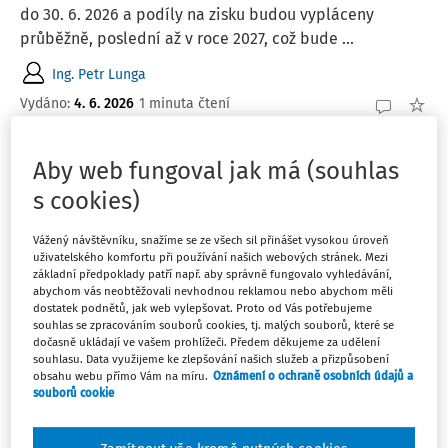
do 30. 6. 2026 a podíly na zisku budou vypláceny
průběžně, poslední až v roce 2027, což bude ...
Ing. Petr Lunga
Vydáno
:
4. 6. 2026
1 minuta čtení
Aby web fungoval jak má (souhlas
EXPERTNÍ ODPOVĚDI
Srážková daň z rozdělení zisku mezi
s cookies)
spojenými osobami
Vážený návštěvníku, snažíme se ze všech sil přinášet vysokou úroveň
Společnost s r. o. si chce rozdělit nerozdělený zisk
uživatelského komfortu při používání našich webových stránek. Mezi
minulých let. Jedná se o dceřinou společnost, jediným
základní předpoklady patří např. aby správně fungovalo vyhledávání,
abychom vás neobtěžovali nevhodnou reklamou nebo abychom měli
společníkem je mateřská společnost. Platí se 15%
dostatek podnětů, jak web vylepšovat. Proto od Vás potřebujeme
srážková daň při rozdělení zisku mezi matkou a dcerou?
souhlas se zpracováním souborů cookies, tj. malých souborů, které se
Matka je ale rakouská společnost, zatímco ...
dočasně ukládají ve vašem prohlížeči. Předem děkujeme za udělení
souhlasu. Data využijeme ke zlepšování našich služeb a přizpůsobení
obsahu webu přímo Vám na míru.
Oznámení o ochraně osobních údajů a
Ing. Radko Doležal
souborů cookie
Vydáno
:
30. 4. 2026
1 minuta čtení