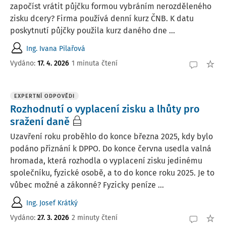
započíst vrátit půjčku formou vybráním nerozděleného
zisku dcery? Firma používá denní kurz ČNB. K datu
poskytnutí půjčky použila kurz daného dne ...
Ing. Ivana Pilařová
Vydáno
:
17. 4. 2026
1 minuta čtení
EXPERTNÍ ODPOVĚDI
Rozhodnutí o vyplacení zisku a lhůty pro
sražení daně
Uzavření roku proběhlo do konce března 2025, kdy bylo
podáno přiznání k DPPO. Do konce června usedla valná
hromada, která rozhodla o vyplacení zisku jedinému
společníku, fyzické osobě, a to do konce roku 2025. Je to
vůbec možné a zákonné? Fyzicky peníze ...
Ing. Josef Krátký
Vydáno
:
27. 3. 2026
2 minuty čtení