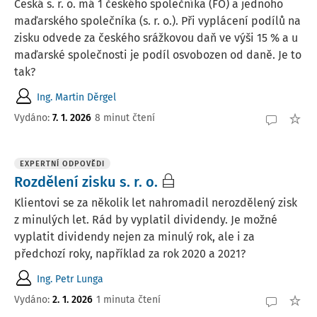
Česká s. r. o. má 1 českého společníka (FO) a jednoho
maďarského společníka (s. r. o.). Při vyplácení podílů na
zisku odvede za českého srážkovou daň ve výši 15 % a u
maďarské společnosti je podíl osvobozen od daně. Je to
tak?
Ing. Martin Děrgel
Vydáno
:
7. 1. 2026
8 minut čtení
EXPERTNÍ ODPOVĚDI
Rozdělení zisku s. r. o.
Klientovi se za několik let nahromadil nerozdělený zisk
z minulých let. Rád by vyplatil dividendy. Je možné
vyplatit dividendy nejen za minulý rok, ale i za
předchozí roky, například za rok 2020 a 2021?
Ing. Petr Lunga
Vydáno
:
2. 1. 2026
1 minuta čtení