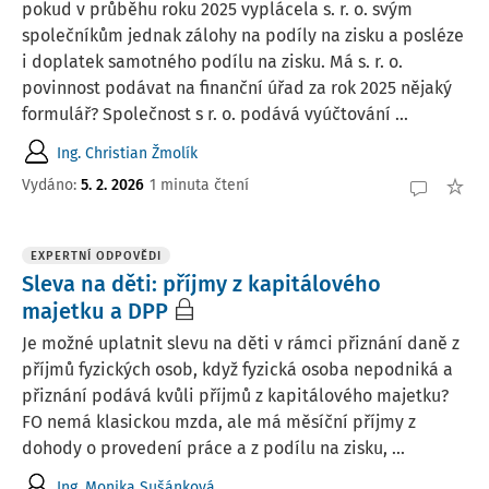
pokud v průběhu roku 2025 vyplácela s. r. o. svým
společníkům jednak zálohy na podíly na zisku a posléze
i doplatek samotného podílu na zisku. Má s. r. o.
povinnost podávat na finanční úřad za rok 2025 nějaký
formulář? Společnost s r. o. podává vyúčtování ...
Ing. Christian Žmolík
Vydáno
:
5. 2. 2026
1 minuta čtení
EXPERTNÍ ODPOVĚDI
Sleva na děti: příjmy z kapitálového
majetku a DPP
Je možné uplatnit slevu na děti v rámci přiznání daně z
příjmů fyzických osob, když fyzická osoba nepodniká a
přiznání podává kvůli příjmů z kapitálového majetku?
FO nemá klasickou mzda, ale má měsíční příjmy z
dohody o provedení práce a z podílu na zisku, ...
Ing. Monika Sušánková