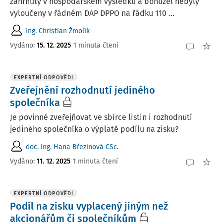
zahrnuty v hospodářském výsledku a bohužel nebyly
vyloučeny v řádném DAP DPPO na řádku 110 ...
Ing. Christian Žmolík
Vydáno
:
15. 12. 2025
1 minuta čtení
EXPERTNÍ ODPOVĚDI
Zveřejnění rozhodnutí jediného
společníka
Je povinné zveřejňovat ve sbírce listin i rozhodnutí
jediného společníka o výplatě podílu na zisku?
doc. Ing. Hana Březinová CSc.
Vydáno
:
11. 12. 2025
1 minuta čtení
EXPERTNÍ ODPOVĚDI
Podíl na zisku vyplacený jiným než
akcionářům či společníkům