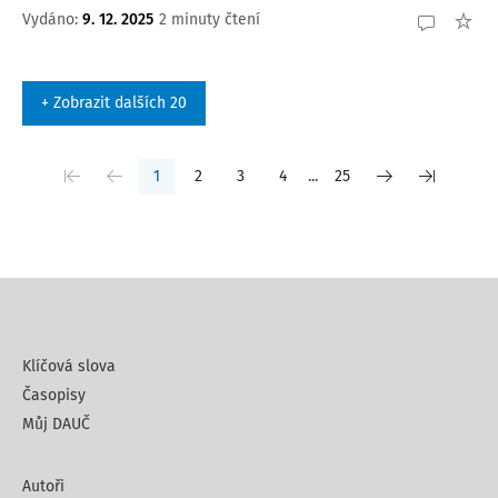
Vydáno
:
9. 12. 2025
2 minuty čtení
+ Zobrazit dalších 20
1
2
3
4
...
25
Klíčová slova
Časopisy
Můj DAUČ
Autoři