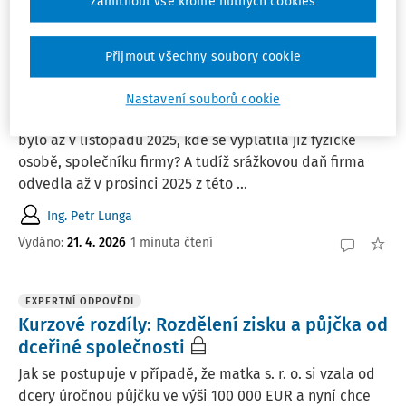
Zamítnout vše kromě nutných cookies
EXPERTNÍ ODPOVĚDI
Záloha na podílu na zisku: vyplacení FO a
Přijmout všechny soubory cookie
srážková daň
Pokud byla firmě vyplacena záloha na podílu na zisku v
Nastavení souborů cookie
lednu 2025, je možné, že další nakládání s touto zálohou
bylo až v listopadu 2025, kde se vyplatila již fyzické
osobě, společníku firmy? A tudíž srážkovou daň firma
odvedla až v prosinci 2025 z této ...
Ing. Petr Lunga
Vydáno
:
21. 4. 2026
1 minuta čtení
EXPERTNÍ ODPOVĚDI
Kurzové rozdíly: Rozdělení zisku a půjčka od
dceřiné společnosti
Jak se postupuje v případě, že matka s. r. o. si vzala od
dcery úročnou půjčku ve výši 100 000 EUR a nyní chce