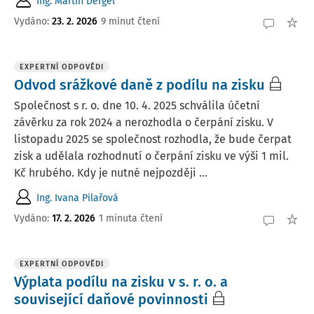
Ing. Martin Děrgel
Vydáno
:
23. 2. 2026
9 minut čtení
EXPERTNÍ ODPOVĚDI
Odvod srážkové daně z podílu na zisku
Společnost s r. o. dne 10. 4. 2025 schválila účetní
závěrku za rok 2024 a nerozhodla o čerpání zisku. V
listopadu 2025 se společnost rozhodla, že bude čerpat
zisk a udělala rozhodnutí o čerpání zisku ve výši 1 mil.
Kč hrubého. Kdy je nutné nejpozději ...
Ing. Ivana Pilařová
Vydáno
:
17. 2. 2026
1 minuta čtení
EXPERTNÍ ODPOVĚDI
Výplata podílu na zisku v s. r. o. a
související daňové povinnosti