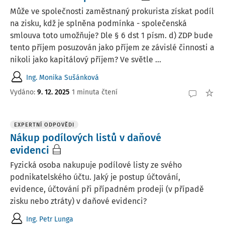
Může ve společnosti zaměstnaný prokurista získat podíl
na zisku, kdž je splněna podmínka - společenská
smlouva toto umožňuje? Dle § 6 dst 1 písm. d) ZDP bude
tento příjem posuzován jako příjem ze závislé činnosti a
nikoli jako kapitálový příjem? Ve světle ...
Ing. Monika Sušánková
Vydáno
:
9. 12. 2025
1 minuta čtení
EXPERTNÍ ODPOVĚDI
Nákup podílových listů v daňové
evidenci
Fyzická osoba nakupuje podílové listy ze svého
podnikatelského účtu. Jaký je postup účtování,
evidence, účtování při případném prodeji (v případě
zisku nebo ztráty) v daňové evidenci?
Ing. Petr Lunga