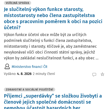
VEŘEJNÁ SPRÁVA
Je slučitelný výkon funkce starosty,
místostarosty nebo člena zastupitelstva
obce s pracovním poměrem k obci na pozici
účetní?
Výkon funkce účetní obce může být za určitých
podmínek slučitelný s funkcí člena zastupitelstva,
místostarosty i starosty. Klíčové je, aby zaměstnanec
nevykonával vůči obci činnosti státní správy, jejichž
výkon by zakládal neslučitelnost funkcí, a aby obec ...
Ministerstvo financí ČR
Vydáno:
4. 8. 2026
2 minuty čtení
ZDRAVOTNÍ A SOCIÁLNÍ POJIŠTĚNÍ
Příjemci „superdávky“ se složkou živobytí a
členové jejich společné domácnosti se
nemohou účastnit hazardních her