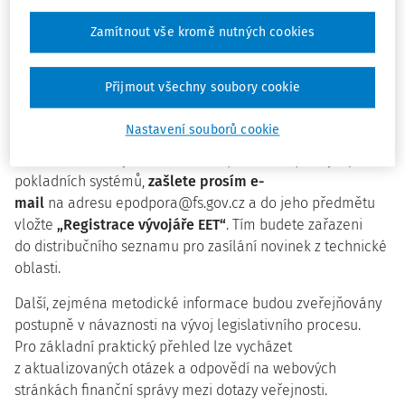
Připomínáme, že technická dokumentace pro vývojáře,
Zamítnout vše kromě nutných cookies
specifikace a další podklady potřebné pro vývoj
a testování jsou k dispozici
na webu
eet.gov.cz
v sekci
Dokumenty ke stažení
.
Přijmout všechny soubory cookie
Příprava EET 2.0 probíhá postupně v úzké spolupráci
Nastavení souborů cookie
s odbornou veřejností. Pokud máte jako vývojáři zájem
o zasílání důležitých aktuálních upozornění pro vývojáře
pokladních systémů,
zašlete prosím e-
mail
na adresu
epodpora@fs.gov.cz
a do jeho předmětu
vložte
„Registrace vývojáře EET“
. Tím budete zařazeni
do distribučního seznamu pro zasílání novinek z technické
oblasti.
Další, zejména metodické informace budou zveřejňovány
postupně v návaznosti na vývoj legislativního procesu.
Pro základní praktický přehled lze vycházet
z aktualizovaných otázek a odpovědí na webových
stránkách finanční správy mezi
dotazy veřejnosti.