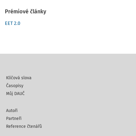
Prémiové články
EET 2.0
Klíčová slova
Časopisy
Můj DAUČ
Autoři
Partneři
Reference čtenářů