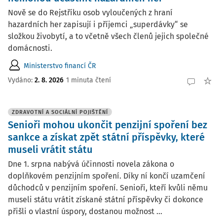
Nově se do Rejstříku osob vyloučených z hraní
hazardních her zapisují i příjemci „superdávky“ se
složkou živobytí, a to včetně všech členů jejich společné
domácnosti.
Ministerstvo financí ČR
Vydáno:
2. 8. 2026
1 minuta čtení
ZDRAVOTNÍ A SOCIÁLNÍ POJIŠTĚNÍ
Senioři mohou ukončit penzijní spoření bez
sankce a získat zpět státní příspěvky, které
museli vrátit státu
Dne 1. srpna nabývá účinnosti novela zákona o
doplňkovém penzijním spoření. Díky ní končí uzamčení
důchodců v penzijním spoření. Senioři, kteří kvůli němu
museli státu vrátit získané státní příspěvky či dokonce
přišli o vlastní úspory, dostanou možnost ...