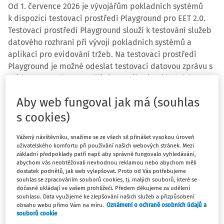
Od 1. července 2026 je vývojářům pokladních systémů
k dispozici testovací prostředí Playground pro EET 2.0.
Testovací prostředí Playground slouží k testování služeb
datového rozhraní při vývoji pokladních systémů a
aplikací pro evidování tržeb. Na testovací prostředí
Playground je možné odeslat testovací datovou zprávu s
evidovanou tržbou a ověřit komunikaci pokladních
systémů se systémem EET 2.0. Playground bude vracet
Aby web fungoval jak má (souhlas
potvrzovací datovou zprávu, popřípadě zprávu s
uvedením zjištěné chyby.
s cookies)
Vážený návštěvníku, snažíme se ze všech sil přinášet vysokou úroveň
Zpřístupněním Playground
uživatelského komfortu při používání našich webových stránek. Mezi
poskytuje finanční správa
základní předpoklady patří např. aby správně fungovalo vyhledávání,
abychom vás neobtěžovali nevhodnou reklamou nebo abychom měli
vývojářům dostatek času na vývoj,
dostatek podnětů, jak web vylepšovat. Proto od Vás potřebujeme
testování, ověření funkčnosti
souhlas se zpracováním souborů cookies, tj. malých souborů, které se
a zapracování případných úprav
dočasně ukládají ve vašem prohlížeči. Předem děkujeme za udělení
souhlasu. Data využijeme ke zlepšování našich služeb a přizpůsobení
před zahájením ostrého provozu
obsahu webu přímo Vám na míru.
Oznámení o ochraně osobních údajů a
EET 2.0.
souborů cookie