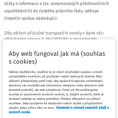
účely o informace o tzv. oznamovaných přeshraničních
uspořádáních) do českého právního řádu, sděluje
Finanční správa následující:
Díky zdržení příslušné transpoziční novely v dané věci
příslušného zákona č. 164/2013 Sb. o mezinárodní
spolupráci při správě daní, při schvalování v poslanecké
sněmovně Parlamentu ČR (sněmovní tisk
572
) se odhaduje,
Aby web fungoval jak má (souhlas
že účinnost transpoziční novely nastane až v průběhu září,
s cookies)
nikoliv 1. 7. 2020 (termín, od něhož měla být nová úprava
dle směrnice DAC6 aplikována). Vzhledem k tomu, že v
Vážený návštěvníku, snažíme se ze všech sil přinášet vysokou úroveň
uživatelského komfortu při používání našich webových stránek. Mezi
mnoha dalších členských státech Evropské unie došlo díky
základní předpoklady patří např. aby správně fungovalo vyhledávání,
dopadům pandemie COVID-19 k obdobnému zdržení při
abychom vás neobtěžovali nevhodnou reklamou nebo abychom měli
implementaci úpravy, byl již na úrovni Rady EU připraven
dostatek podnětů, jak web vylepšovat. Proto od Vás potřebujeme
souhlas se zpracováním souborů cookies, tj. malých souborů, které se
návrh novely směrnice 2011/16/EU, který mj. posunuje
dočasně ukládají ve vašem prohlížeči. Předem děkujeme za udělení
lhůty pro plnění oznamovací povinnosti dle směrnice DAC6
souhlasu. Data využijeme ke zlepšování našich služeb a přizpůsobení
obsahu webu přímo Vám na míru.
Oznámení o ochraně osobních údajů a
přibližně o 6 měsíců (tzv. směrnice COVID-19 DAC). Přijetí
souborů cookie
této směrnice na úrovni EU se očekává do konce měsíce