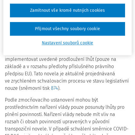
června.
Zamítnout vše kromě nutných cookies
Na danou situaci zareagovalo Ministerstvo financí
doplněním novely daňových předpisů (připravené za
Přijmout všechny soubory cookie
účelem zmírnění některých povinností právě v návaznosti
na pandemii COVID-19) o návrh zmocňovacího ustanovení
Nastavení souborů cookie
do zákona č.
164/2013 Sb.
Na základě tohoto ustanovení
bude moci vláda prostřednictvím nařízení vlády
implementovat uvedené prodloužení lhůt (pouze na
základě a v rozsahu předlohy příslušného právního
předpisu EU). Tato novela je aktuálně projednávaná
ve zrychleném schvalovacím procesu ve stavu legislativní
nouze (sněmovní tisk
874
).
Podle zmocňovacího ustanovení mohou být
prostřednictvím nařízení vlády pouze posunuty lhůty pro
plnění povinností. Nařízení vlády nebude mít vliv na
rozsah či obsah povinností upravených v původní
transpoziční novele. V případě schválení směrnice COVID-