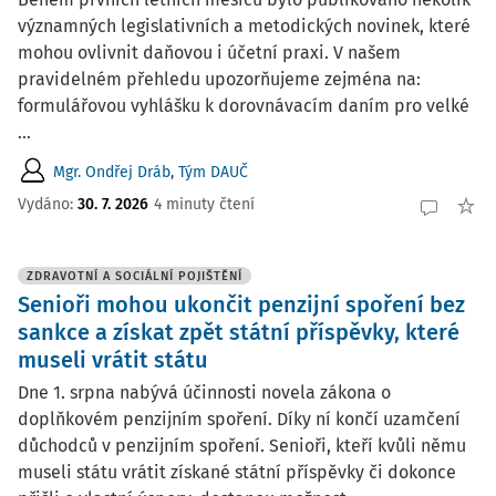
významných legislativních a metodických novinek, které
mohou ovlivnit daňovou i účetní praxi. V našem
pravidelném přehledu upozorňujeme zejména na:
formulářovou vyhlášku k dorovnávacím daním pro velké
...
Mgr. Ondřej Dráb
,
Tým DAUČ
Vydáno:
30. 7. 2026
4 minuty čtení
ZDRAVOTNÍ A SOCIÁLNÍ POJIŠTĚNÍ
Senioři mohou ukončit penzijní spoření bez
sankce a získat zpět státní příspěvky, které
museli vrátit státu
Dne 1. srpna nabývá účinnosti novela zákona o
doplňkovém penzijním spoření. Díky ní končí uzamčení
důchodců v penzijním spoření. Senioři, kteří kvůli němu
museli státu vrátit získané státní příspěvky či dokonce