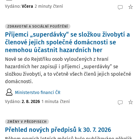
Vydáno:
Včera
2 minuty čtení
ZDRAVOTNÍ A SOCIÁLNÍ POJIŠTĚNÍ
Příjemci „superdávky“ se složkou živobytí a
členové jejich společné domácnosti se
nemohou účastnit hazardních her
Nově se do Rejstříku osob vyloučených z hraní
hazardních her zapisují i příjemci „superdávky“ se
složkou živobytí, a to včetně všech členů jejich společné
domácnosti.
Ministerstvo financí ČR
Vydáno:
2. 8. 2026
1 minuta čtení
ZMĚNY V PŘEDPISECH
Přehled nových předpisů k 30. 7. 2026
Během prvních letních měsíců bylo publikováno několik