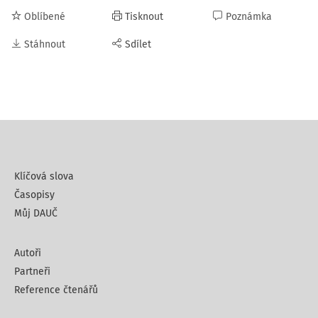
Oblíbené
Tisknout
Poznámka
Stáhnout
Sdílet
Klíčová slova
Časopisy
Můj DAUČ
Autoři
Partneři
Reference čtenářů