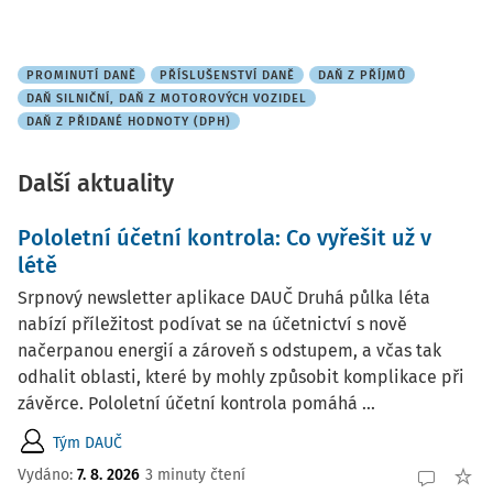
PROMINUTÍ DANĚ
PŘÍSLUŠENSTVÍ DANĚ
DAŇ Z PŘÍJMŮ
DAŇ SILNIČNÍ, DAŇ Z MOTOROVÝCH VOZIDEL
DAŇ Z PŘIDANÉ HODNOTY (DPH)
Další aktuality
Pololetní účetní kontrola: Co vyřešit už v
létě
Srpnový newsletter aplikace DAUČ Druhá půlka léta
nabízí příležitost podívat se na účetnictví s nově
načerpanou energií a zároveň s odstupem, a včas tak
odhalit oblasti, které by mohly způsobit komplikace při
závěrce. Pololetní účetní kontrola pomáhá ...
Tým DAUČ
Vydáno:
7. 8. 2026
3 minuty čtení