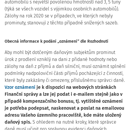
automobilů s největší povolenou hmotností nad 3, 5 tuny
(týká se všech vozidel s výjimkou osobních automobilů).
Zálohy na rok 2020 se v případech, ve kterých nebyly
prominuty, stanovují z těchto případně snížených sazeb.
Obecná informace k podání „oznámení“ dle Rozhodnutí
Aby mohl být dotčeným daňovým subjektům prominut
úrok z prodlení vzniklý na dani z přidané hodnoty nebo
zálohy na daň z příjmů a daň silniční, musí oznámit splnění
podmínky nadpoloviční části příjmů pocházející z činností,
které byly zakázány či omezeny, příslušnému správci daně.
Vzor oznámení
je k dispozici na webových stránkách
Finanční správy a lze jej podat i e-mailem stejně jako v
případě kompenzačního bonusu, tj. vytištěné oznámení
je potřeba podepsat, naskenovat a poslat na emailovou
adresu Vašeho územního pracoviště, kde máte uložený
daňový spis.
S ohledem na nutné kroky, které správce
daně musí učinit pro správnou evidenci daňových