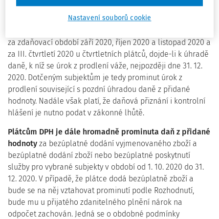
byla omezena nebo zakázána usnesením vlády ČR č.
Nastavení souborů cookie
1021) je prominut úrok z prodlení
podle § 252 daňového
řádu vzniklý na dani z přidané hodnoty
u měsíčních plátců
za zdaňovací období září 2020, říjen 2020 a listopad 2020 a
za III. čtvrtletí 2020 u čtvrtletních plátců, dojde-li k úhradě
daně, k níž se úrok z prodlení váže, nejpozději dne 31. 12.
2020. Dotčeným subjektům je tedy prominut úrok z
prodlení související s pozdní úhradou daně z přidané
hodnoty. Nadále však platí, že daňová přiznání i kontrolní
hlášení je nutno podat v zákonné lhůtě.
Plátcům DPH je dále hromadně prominuta daň z přidané
hodnoty
za bezúplatné dodání vyjmenovaného zboží a
bezúplatné dodání zboží nebo bezúplatné poskytnutí
služby pro vybrané subjekty v období od 1. 10. 2020 do 31.
12. 2020. V případě, že plátce dodá bezúplatně zboží a
bude se na něj vztahovat prominutí podle Rozhodnutí,
bude mu u přijatého zdanitelného plnění nárok na
odpočet zachován. Jedná se o obdobné podmínky