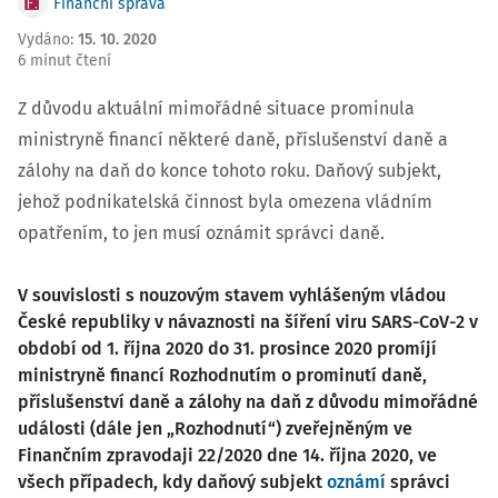
Finanční správa
Vydáno
:
15. 10. 2020
6 minut čtení
Z důvodu aktuální mimořádné situace prominula
ministryně financí některé daně, příslušenství daně a
zálohy na daň do konce tohoto roku. Daňový subjekt,
jehož podnikatelská činnost byla omezena vládním
opatřením, to jen musí oznámit správci daně.
V souvislosti s nouzovým stavem vyhlášeným vládou
České republiky v návaznosti na šíření viru SARS-CoV-2 v
období od 1. října 2020 do 31. prosince 2020 promíjí
ministryně financí Rozhodnutím o prominutí daně,
příslušenství daně a zálohy na daň z důvodu mimořádné
události (dále jen „Rozhodnutí“) zveřejněným ve
Finančním zpravodaji 22/2020 dne 14. října 2020, ve
všech případech, kdy daňový subjekt
oznámí
správci