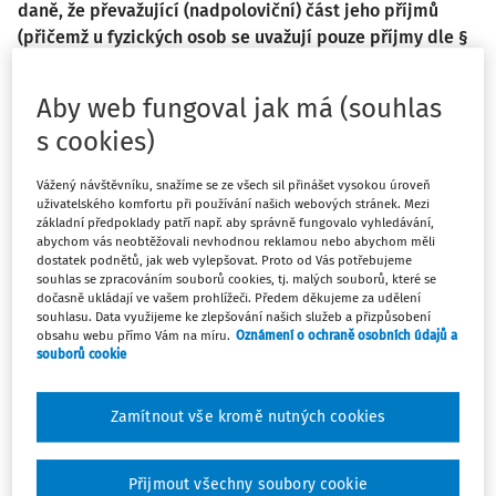
daně, že převažující (nadpoloviční) část jeho příjmů
(přičemž u fyzických osob se uvažují pouze příjmy dle §
6 – ze zaměstnání, 7 – z podnikání, 8 – z kapitálového
majetku a 9 – z nájmu zákona o daních z příjmů) v
Aby web fungoval jak má (souhlas
období od 1. 6. 2020 do 30. 9. 2020 pocházela z jedné
s cookies)
nebo více činností, které byly od 14. 10. 2020 zakázány
nebo omezeny Usnesením vlády České republiky o
Vážený návštěvníku, snažíme se ze všech sil přinášet vysokou úroveň
přijetí krizového opatření ze dne 12. 10. 2020 č. 1021.
uživatelského komfortu při používání našich webových stránek. Mezi
základní předpoklady patří např. aby správně fungovalo vyhledávání,
Daň z přidané hodnoty
abychom vás neobtěžovali nevhodnou reklamou nebo abychom měli
dostatek podnětů, jak web vylepšovat. Proto od Vás potřebujeme
souhlas se zpracováním souborů cookies, tj. malých souborů, které se
Rozhodnutím se promíjí plátcům DPH uvedeným v
dočasně ukládají ve vašem prohlížeči. Předem děkujeme za udělení
rozhodnutí úrok z prodlení vzniklý na dani z přidané
souhlasu. Data využijeme ke zlepšování našich služeb a přizpůsobení
hodnoty a dále je všem plátcům DPH prominuta v období
obsahu webu přímo Vám na míru.
Oznámení o ochraně osobních údajů a
souborů cookie
od 1. 10. 2020 do 31. 12. 2020 daň z přidané hodnoty za
bezúplatné dodání vyjmenovaného zboží a za bezúplatné
dodání zboží nebo poskytnutí služby vybraným subjektům -
Zamítnout vše kromě nutných cookies
viz dále.
Plátcům DPH uvedeným v rozhodnutí (jejichž činnost
Přijmout všechny soubory cookie