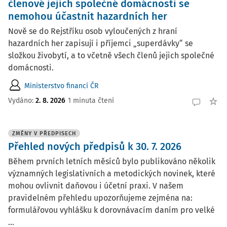
členové jejich společné domácnosti se
nemohou účastnit hazardních her
Nově se do Rejstříku osob vyloučených z hraní
hazardních her zapisují i příjemci „superdávky“ se
složkou živobytí, a to včetně všech členů jejich společné
domácnosti.
Ministerstvo financí ČR
Vydáno:
2. 8. 2026
1 minuta čtení
ZMĚNY V PŘEDPISECH
Přehled nových předpisů k 30. 7. 2026
Během prvních letních měsíců bylo publikováno několik
významných legislativních a metodických novinek, které
mohou ovlivnit daňovou i účetní praxi. V našem
pravidelném přehledu upozorňujeme zejména na:
formulářovou vyhlášku k dorovnávacím daním pro velké
...