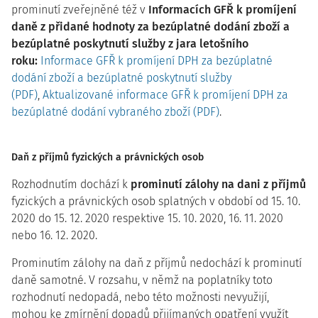
prominutí zveřejněné též v
Informacích GFŘ k promíjení
daně z přidané hodnoty za bezúplatné dodání zboží a
bezúplatné poskytnutí služby z jara letošního
roku:
Informace GFŘ k promíjení DPH za bezúplatné
dodání zboží a bezúplatné poskytnutí služby
(PDF)
,
Aktualizované informace GFŘ k promíjení DPH za
bezúplatné dodání vybraného zboží (PDF)
.
Daň z příjmů fyzických a právnických osob
Rozhodnutím dochází k
prominutí zálohy na dani z příjmů
fyzických a právnických osob splatných v období od 15. 10.
2020 do 15. 12. 2020 respektive 15. 10. 2020, 16. 11. 2020
nebo 16. 12. 2020.
Prominutím zálohy na daň z příjmů nedochází k prominutí
daně samotné. V rozsahu, v němž na poplatníky toto
rozhodnutí nedopadá, nebo této možnosti nevyužijí,
mohou ke zmírnění dopadů přijímaných opatření využít