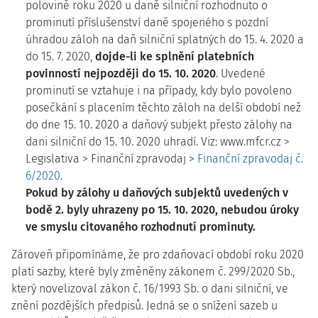
polovině roku 2020 u daně silniční rozhodnuto o
prominutí příslušenství daně spojeného s pozdní
úhradou záloh na daň silniční splatných do 15. 4. 2020 a
do 15. 7. 2020,
dojde-li ke splnění platebních
povinností nejpozději do 15. 10. 2020
. Uvedené
prominutí se vztahuje i na případy, kdy bylo povoleno
posečkání s placením těchto záloh na delší období než
do dne 15. 10. 2020 a daňový subjekt přesto zálohy na
dani silniční do 15. 10. 2020 uhradí. Viz: www.mfcr.cz >
Legislativa > Finanční zpravodaj >
Finanční zpravodaj č.
6/2020
.
Pokud by zálohy u daňových subjektů uvedených v
bodě 2. byly uhrazeny po 15. 10. 2020, nebudou úroky
ve smyslu citovaného rozhodnutí prominuty.
Zároveň připomínáme, že pro zdaňovací období roku 2020
platí sazby, které byly změněny zákonem č. 299/2020 Sb.,
který novelizoval zákon č. 16/1993 Sb. o dani silniční, ve
znění pozdějších předpisů. Jedná se o snížení sazeb u