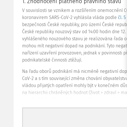
1. Zhodnocení platného právního stavu
V souvislosti se vznikem a rozšířením onemocnění
koronavirem SARS-CoV-2 vyhlásila vláda podle
čl. 5
bezpečnosti České republiky, pro území České repub
České republiky nouzový stav od 14:00 hodin dne 12
vyhlášeného nouzového stavu je realizována řada om
mohou mít negativní dopad na podnikání. Tyto negat
nařízení uzavření provozoven, jednak v povinnosti p
podnikatelské činnosti ztěžují.
Na řadu oborů podnikání má nicméně negativní do
CoV-2 a s tím související změna chování obyvatelstv
vládou přijatých opatření mohly být v konečném důs
na hierarchii chráněných hodnot (život > zdraví > m
prostředí byly výše zmíněnými událostmi zasaženy n
směřovala přímo, ale též segmenty, které utrpěly v 
priorit, jakož i změnami, které se dotkly jejich obch
Dopad výše zmíněných událostí je rovněž do značné m