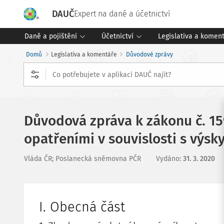
DAUČ
Expert na daně a účetnictví
Daně a pojištění
Účetnictví
Legislativa a komen
Domů
Legislativa a komentáře
Důvodové zprávy
Důvodová zpráva k zákonu č. 15
opatřeními v souvislosti s výs
Vláda ČR; Poslanecká sněmovna PČR
Vydáno
:
31. 3. 2020
I. Obecná část