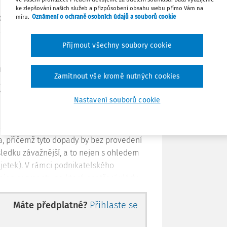
ke zlepšování našich služeb a přizpůsobení obsahu webu přímo Vám na
Stáhnout
míru.
Oznámení o ochraně osobních údajů a souborů cookie
 COVID-19 způsobeného novým
a
6 ústavního zákona č. 110/1998 Sb.
, o
Tisknout
liky z důvodu ohrožení zdraví na území
Přijmout všechny soubory cookie
. března 2020 na dobu 30 dnů. V rámci
ezujících opatření, která mají nebo
Sdílet
Zamítnout vše kromě nutných cookies
ivní dopady spočívají jednak přímo v
řijmout opatření, která provozování
Nastavení souborů cookie
Poznámka
pad samotná epidemie koronaviru SARS-
a, přičemž tyto dopady by bez provedení
ledku závažnější, a to nejen s ohledem
ajetek). V rámci podnikatelského
ejen segmenty, na které opatření vlády
důsledku změny chování zákazníků, jejich
odních partnerů a dodavatelů.
Máte předplatné?
Přihlaste se
íry specifický v tom, že opatření proti