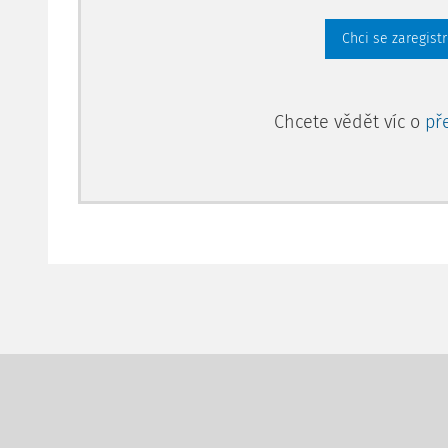
Chci se zaregist
Chcete vědět víc o
př