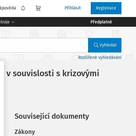
ápověda
Přihlásit
Registrace
troje
Předplatné
Vyhledat
Rozšířené vyhledávání
v souvislosti s krizovými
Související dokumenty
Zákony