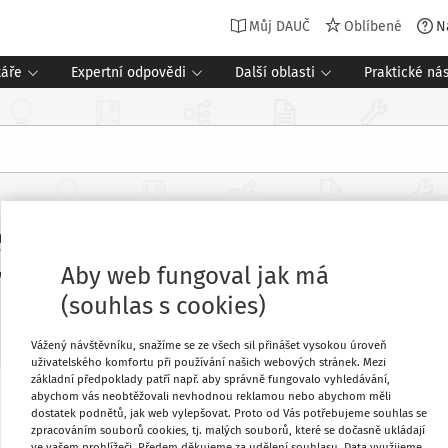
Můj DAUČ
Oblíbené
N
táře
Expertní odpovědi
Další oblasti
Praktické nás
9/2020 Sb., o kompenzačním bonusu 
kytem koronaviru SARS CoV-2
Aby web fungoval jak má
(souhlas s cookies)
Související dokumenty (10)
Vážený návštěvníku, snažíme se ze všech sil přinášet vysokou úroveň
uživatelského komfortu při používání našich webových stránek. Mezi
základní předpoklady patří např. aby správně fungovalo vyhledávání,
abychom vás neobtěžovali nevhodnou reklamou nebo abychom měli
Oblíbené
dostatek podnětů, jak web vylepšovat. Proto od Vás potřebujeme souhlas se
zpracováním souborů cookies, tj. malých souborů, které se dočasně ukládají
ve vašem prohlížeči. Předem děkujeme za udělení souhlasu. Data využijeme