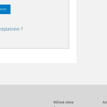
rovat
edplatném
?
Klíčová slova
Au