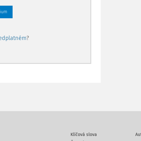
 důvodu je nebezpečná i pro děti, kdy
mium
jejich nervového systému. Rtuť vstupuje
ostřednictvím ryb a vodních živočichů.
obální opatření na ochranu před účinky
edplatném
?
mu snížení rizika pro lidské zdraví a
Klíčová slova
Au