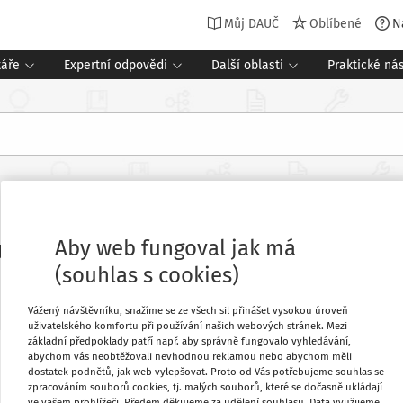
Můj DAUČ
Oblíbené
N
táře
Expertní odpovědi
Další oblasti
Praktické nás
/2019 Sb., změna některých zákonů v
 a Rady o rtuti
Aby web fungoval jak má
(souhlas s cookies)
Související dokumenty (10)
Vážený návštěvníku, snažíme se ze všech sil přinášet vysokou úroveň
uživatelského komfortu při používání našich webových stránek. Mezi
základní předpoklady patří např. aby správně fungovalo vyhledávání,
abychom vás neobtěžovali nevhodnou reklamou nebo abychom měli
Oblíbené
dostatek podnětů, jak web vylepšovat. Proto od Vás potřebujeme souhlas se
zpracováním souborů cookies, tj. malých souborů, které se dočasně ukládají
ve vašem prohlížeči. Předem děkujeme za udělení souhlasu. Data využijeme