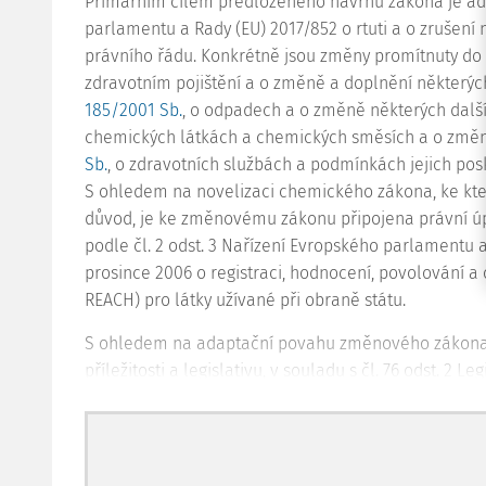
Primárním cílem předloženého návrhu zákona je ad
parlamentu a Rady (EU) 2017/852 o rtuti a o zrušení 
právního řádu. Konkrétně jsou změny promítnuty do
zdravotním pojištění a o změně a doplnění některých
185/2001 Sb.
, o odpadech a o změně některých dalš
chemických látkách a chemických směsích a o změn
Sb.
, o zdravotních službách a podmínkách jejich pos
S ohledem na novelizaci chemického zákona, ke kte
důvod, je ke změnovému zákonu připojena právní úp
podle čl. 2 odst. 3 Nařízení Evropského parlamentu a
prosince 2006 o registraci, hodnocení, povolování 
REACH) pro látky užívané při obraně státu.
S ohledem na adaptační povahu změnového zákona ud
příležitosti a legislativu, v souladu s čl. 76 odst. 2 L
Obecných zásad pro hodnocení dopadů regulace (RIA)
hodnocení dopadů regulace u předmětného návrhu
A) Zhodnocení platného právního stavu, včet