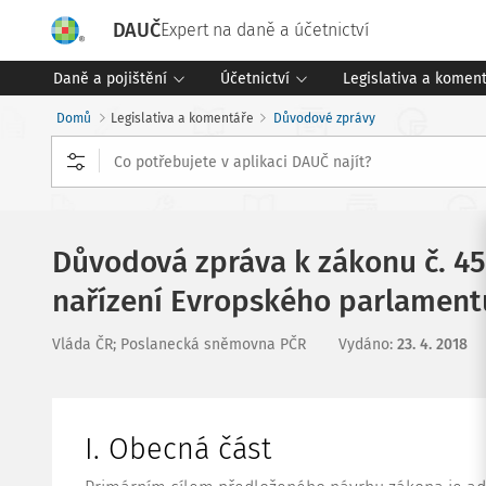
DAUČ
Expert na daně a účetnictví
Daně a pojištění
Účetnictví
Legislativa a komen
Domů
Legislativa a komentáře
Důvodové zprávy
Důvodová zpráva k zákonu č. 45
nařízení Evropského parlamentu
Vláda ČR; Poslanecká sněmovna PČR
Vydáno
:
23. 4. 2018
I. Obecná část