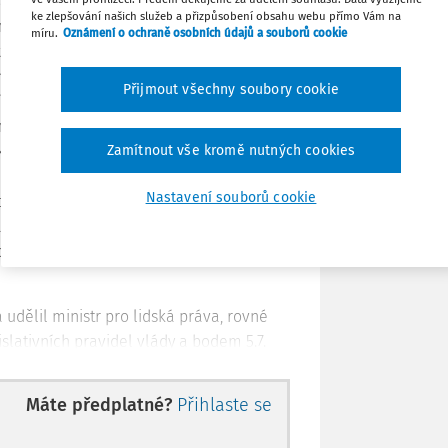
aptace ustanovení Nařízení Evropského
ke zlepšování našich služeb a přizpůsobení obsahu webu přímo Vám na
Stáhnout
nařízení (ES) č. 1102/2008 do českého
míru.
Oznámení o ochraně osobních údajů a souborů cookie
 zákona č.
48/1997 Sb.
, o veřejném
 souvisejících zákonů, zákona č.
Tisknout
Přijmout všechny soubory cookie
ích zákonů, zákona č.
350/2011 Sb.
, o
ě některých zákonů a zákona č.
372/2011
Sdílet
kytování (zákon o zdravotních službách).
Zamítnout vše kromě nutných cookies
ré jinak výhledově neexistuje
relevantní
Nastavení souborů cookie
Poznámka
rava procesu aplikace žádosti o výjimku
 Rady (ES) č. 1907/2006 ze dne 18.
a omezování chemických látek (nařízení
ělil ministr pro lidská práva, rovné
egislativních pravidel vlády a bodem 5.7.
, výjimku z povinnosti provést
 zákona.
Máte předplatné?
Přihlaste se
ně zhodnocení současného stavu ve