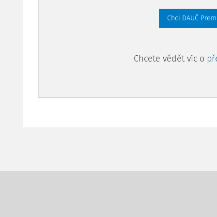
organismu plodu a poškozuje jeho vývoj. Ze stejného
Chci DAUČ Pre
prokazatelně zpomaluje a nevratně poškozuje vývoj 
do potravního řetězce hlavně z vodního prostředí pr
Na přelomu tisíciletí bylo zjištěno, že dosavadní gl
Chcete vědět víc o
př
rtuti nejsou dostatečně účinná, a proto je nutné v záj
životní prostředí učinit dlouh