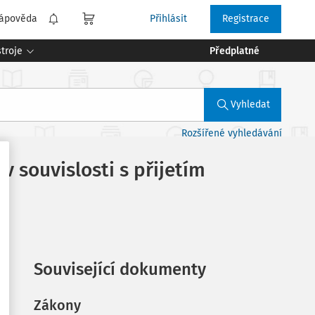
ápověda
Přihlásit
Registrace
troje
Předplatné
Vyhledat
Rozšířené vyhledávání
 souvislosti s přijetím
Související dokumenty
Zákony