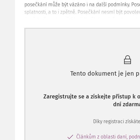
posečkání může být vázáno i na další podmínky. Pose
splatnosti, a to i zpětně. Posečkání nesmí být povole
daně (což je obecně 6 let). Na žádost daňového su
stanovenou dobu posečkání nebo změnit anebo dopln
posečkání vázáno, přičemž při tom není vázán náv
metodického pokynu k posečkání není možné posečk
příjmů fyzických osob ze závislé činnosti).
Úrok z posečkané částky
Tento dokument je jen p
Úrokem hrazeným daňovým subjektem je kromě úrok
Úrok z posečkané částky vzniká po dobu posečkání, 
úrok z prodlení z jiného důvodu, než je posečkání.
Zaregistrujte se a získejte přístup k
dní zdarm
Náležitosti a forma
Podání lze učinit písemně, a to v listinné podobě ne
Díky registraci získáte
protokolu; elektronicky lze podání učinit pouze dat
Článkům z oblasti daní, podn
podepsanou způsobem, se kterým jiný právní pře