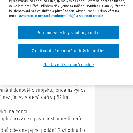
zpracováním souborů cookies, tj. malých souborů, které se dočasně ukládají
lad splatnosti nebo o splátkový
ve vašem prohlížeči. Předem děkujeme za udělení souhlasu. Data využijeme
ke zlepšování našich služeb a přizpůsobení obsahu webu přímo Vám na
ežitosti a musí být také dané
Tisknout
míru.
Oznámení o ochraně osobních údajů a souborů cookie
Sdílet
Přijmout všechny soubory cookie
ůže správce daně povolit posečkání
Poznámka
Zamítnout vše kromě nutných cookies
tky (tj. splátkový kalendář), ze zákonem
Nastavení souborů cookie
ový subjekt vážnou újmu,
u nebo osob na jeho výživu odkázaných,
nikání daňového subjektu, přičemž výnos
 než jím vytvořená daň v příštím
ektu najednou,
plného zániku povinnosti uhradit daň.
dnů ode dne jejího podání. Rozhodnutí o