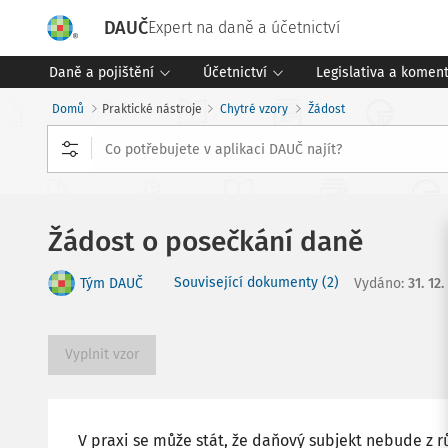
DAUČ
Expert na daně a účetnictví
Daně a pojištění
Účetnictví
Legislativa a komen
Domů
Praktické nástroje
Chytré vzory
Žádost
Žádost o posečkání daně
Související dokumenty (2)
Tým DAUČ
Vydáno
:
31. 12
Vyplnit vzor
V praxi se může stát, že daňový subjekt nebude z 