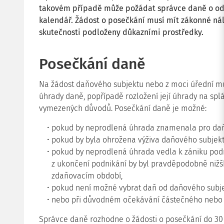
takovém případě může požádat správce daně o odk
kalendář. Žádost o posečkání musí mít zákonné nál
skutečnosti podloženy důkazními prostředky.
Posečkání daně
Na žádost daňového subjektu nebo z moci úřední m
úhrady daně, popřípadě rozložení její úhrady na splá
vymezených důvodů. Posečkání daně je možné:
pokud by neprodlená úhrada znamenala pro daň
pokud by byla ohrožena výživa daňového subjekt
pokud by neprodlená úhrada vedla k zániku pod
z ukončení podnikání by byl pravděpodobně nižší,
zdaňovacím období,
pokud není možné vybrat daň od daňového subj
nebo při důvodném očekávání částečného nebo ú
Správce daně rozhodne o žádosti o posečkání do 30 