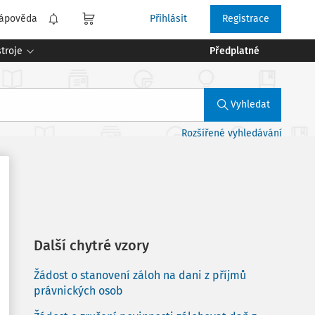
ápověda
Přihlásit
Registrace
troje
Předplatné
Vyhledat
Rozšířené vyhledávání
Další chytré vzory
Žádost o stanovení záloh na dani z příjmů
právnických osob