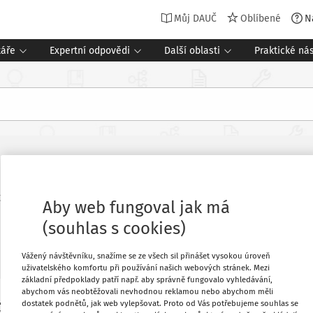
Můj DAUČ
Oblíbené
N
táře
Expertní odpovědi
Další oblasti
Praktické nás
. 2023
Doba vyplnění vzoru
:
10 minut
Aby web fungoval jak má
(souhlas s cookies)
Vážený návštěvníku, snažíme se ze všech sil přinášet vysokou úroveň
Oblíbené
uživatelského komfortu při používání našich webových stránek. Mezi
základní předpoklady patří např. aby správně fungovalo vyhledávání,
abychom vás neobtěžovali nevhodnou reklamou nebo abychom měli
Stáhnout
dostatek podnětů, jak web vylepšovat. Proto od Vás potřebujeme souhlas se
různých důvodů schopen daň uhradit. V