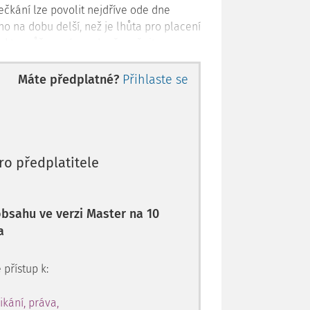
čkání lze povolit nejdříve ode dne
no na dobu delší, než je lhůta pro placení
bjektu může správce daně změnit
it další podmínky, na které je
rhem daňového subjektu. Podle
Máte předplatné?
Přihlaste se
at všechny daně (např. zálohy na daň z
ro předplatitele
u z prodlení i
úrok z posečkané částky
.
avšak nevzniká po dobu, kdy nevzniká
 obsahu ve verzi Master na 10
a
bo elektronicky, anebo ústně do
 přístup k:
ovou zprávou
ikání, práva,
dpis spojuje účinky vlastnoručního