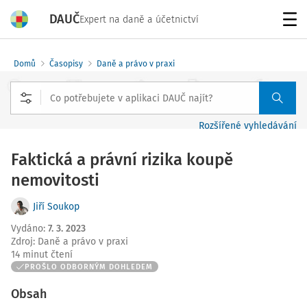
DAUČ
Expert na daně a účetnictví
Menu
Domů
Časopisy
Daně a právo v praxi
Rozšířené vyhledávání
Faktická a právní rizika koupě
nemovitosti
Jiří Soukop
Vydáno
:
7. 3. 2023
Zdroj
:
Daně a právo v praxi
14 minut čtení
PROŠLO ODBORNÝM DOHLEDEM
Obsah