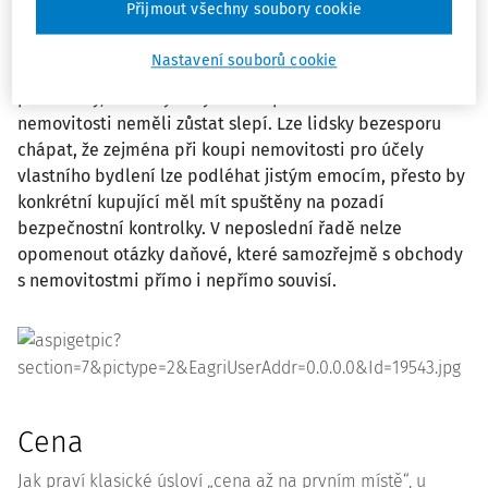
Přijmout všechny soubory cookie
Investice do nemovitosti se v posledních letech dle
hysterie na trhu dala považovat za výhru jackpotu.
Nastavení souborů cookie
Pojďme si však projít ve stručných bodech konkrétní
parametry, ke kterým bychom v procesu hledání
nemovitosti neměli zůstat slepí. Lze lidsky bezesporu
chápat, že zejména při koupi nemovitosti pro účely
vlastního bydlení lze podléhat jistým emocím, přesto by
konkrétní kupující měl mít spuštěny na pozadí
bezpečnostní kontrolky. V neposlední řadě nelze
opomenout otázky daňové, které samozřejmě s obchody
s nemovitostmi přímo i nepřímo souvisí.
Cena
Jak praví klasické úsloví „cena až na prvním místě“, u