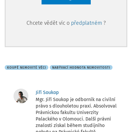
Chcete vědět víc o
předplatném
?
KOUPĚ NEMOVITÉ VĚCI
NABÝVACÍ HODNOTA NEMOVITOSTI
Jiří Soukop
Mgr. Jiří Soukop je odborník na civilní
právo s dlouholetou praxí. Absolvoval
Právnickou fakultu Univerzity
Palackého v Olomouci. Další právní
znalosti získal během studijního
pobytu na Právnické fakultě