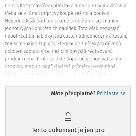
nemovitostí toto rčení platí také a na cenu nemovitosti je
třeba se v rámci přípravy koupě zeširoka podívat.
Nejjednodušší přehled o ceně si uděláme srovnáním
jednotlivých konkrétních nabídek. Toto však nepostačí,
neboť realitní nabídky jsou často nadhodnoceny a testují,
zda se nenajde kupující, který bude z nějakých důvodů
ochoten zaplatit více, než činí obvyklá realizovaná
prodejní cena. Proto se dále doporučuje podívat se na
cenovou mapu a například též průměry uveřejněné
internetovými servery či na stránkách Českého
statistického úřadu, kde zjistíme průměrnou cenu za metr
čtvereční a index růstu ceny. Samozřejmě v honbě za
Máte předplatné?
Přihlaste se
vysněnou nemovitostí často převládají emoce, a jsme tak
ochotni přistoupit na jakousi cenu obliby, která však
neodpovídá realitě. Navíc se jedná o obrovské objemy
finančních prostředků. Zkrátka to není tak, jako když se
rozhodneme koupit si dražší mobilní telefon. Po
Tento dokument je jen pro
objektivním zhodnocení ceny nemovitosti může dojít k