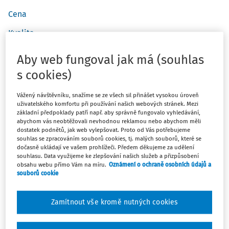
Cena
Kvalita
Lokalita
Aby web fungoval jak má (souhlas
Náklady
s cookies)
Faktické vady, omezení
Vážený návštěvníku, snažíme se ze všech sil přinášet vysokou úroveň
uživatelského komfortu při používání našich webových stránek. Mezi
Právní vady, omezení
základní předpoklady patří např. aby správně fungovalo vyhledávání,
abychom vás neobtěžovali nevhodnou reklamou nebo abychom měli
Účel koupě
dostatek podnětů, jak web vylepšovat. Proto od Vás potřebujeme
souhlas se zpracováním souborů cookies, tj. malých souborů, které se
Způsob financování
dočasně ukládají ve vašem prohlížeči. Předem děkujeme za udělení
souhlasu. Data využijeme ke zlepšování našich služeb a přizpůsobení
Postup při realizaci koupě
obsahu webu přímo Vám na míru.
Oznámení o ochraně osobních údajů a
souborů cookie
Daně
Zamítnout vše kromě nutných cookies
Závěrem