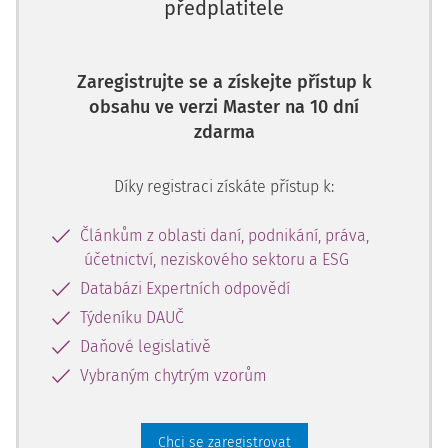
předplatitele
závěrečné korekci prostřednictvím vyjednávání s
prodávajíc
Zaregistrujte se a získejte přístup k
obsahu ve verzi Master na 10 dní
zdarma
Díky registraci získáte přístup k:
Článkům z oblasti daní, podnikání, práva,
účetnictví, neziskového sektoru a ESG
Databázi Expertních odpovědí
Týdeníku DAUČ
Daňové legislativě
Vybraným chytrým vzorům
Chci se zaregistrovat