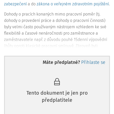
zabezpečení
a do
zákona o veřejném zdravotním pojištění
.
Dohody o pracích konaných mimo pracovní poměr (tj.
dohody o provedení práce a dohody o pracovní činnosti)
byly velmi často používaným nástrojem vzhledem ke své
flexibilitě a časové nenáročnosti pro zaměstnance a
zaměstnavatele např. z důvodu pouhé 15denní výpovědní
lhůty oproti klasické pracovní smlouvě. Zároveň byli
zaměstnanci pracující pro zaměstnavatele na základě
dohod o pracích konaných mimo pracovní poměr
Máte předplatné?
Přihlaste se
zpravidla lev
Tento dokument je jen pro
předplatitele