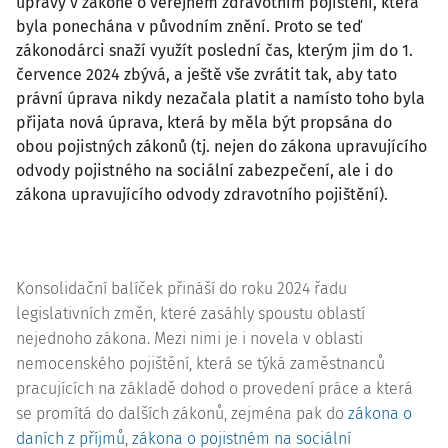
úpravy v zákoně o veřejném zdravotním pojištění, která
byla ponechána v původním znění. Proto se teď
zákonodárci snaží využít poslední čas, kterým jim do 1.
července 2024 zbývá, a ještě vše zvrátit tak, aby tato
právní úprava nikdy nezačala platit a namísto toho byla
přijata nová úprava, která by měla být propsána do
obou pojistných zákonů (tj. nejen do zákona upravujícího
odvody pojistného na sociální zabezpečení, ale i do
zákona upravujícího odvody zdravotního pojištění).
Konsolidační balíček přináší do roku 2024 řadu
legislativních změn, které zasáhly spoustu oblastí
nejednoho zákona. Mezi nimi je i novela v oblasti
nemocenského pojištění, která se týká zaměstnanců
pracujících na základě dohod o provedení práce a která
se promítá do dalších zákonů, zejména pak do
zákona o
daních z příjmů
,
zákona o pojistném na sociální