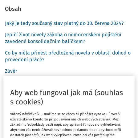
Obsah
Jaký je tedy současný stav platný do 30. června 2024?
Jepičí život novely zákona o nemocenském pojištění
zavedené konsolidačním balíčkem?
Co by měla přinést předložená novela v oblasti dohod o
provedení práce?
Závěr
Aby web fungoval jak má (souhlas
Dle současně platné legislativy vzniká odvodová
povinnost z uzavřených dohod o provedení práce z
s cookies)
hlediska sociálního zabezpečení a zdravotního pojištění
po překročení absolutního limitu ve výši 10 000 Kč
Vážený návštěvníku, snažíme se ze všech sil přinášet vysokou úroveň
uživatelského komfortu při používání našich webových stránek. Mezi
hrubého měsíčního výdělku. Zároveň pokud úhrnná výše
základní předpoklady patří např. aby správně fungovalo vyhledávání,
příjmů na základě dohody o provedení práce u téhož
abychom vás neobtěžovali nevhodnou reklamou nebo abychom měli
dostatek podnětů, jak web vylepšovat. Proto od Vás potřebujeme
plátce daně nepřesáhne za kalendářní měsíc tuto částku