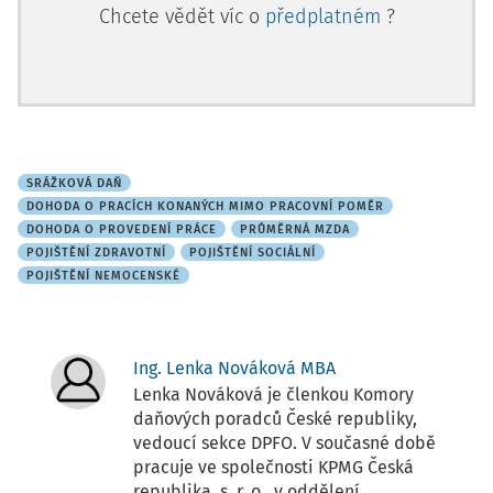
Chcete vědět víc o
předplatném
?
SRÁŽKOVÁ DAŇ
DOHODA O PRACÍCH KONANÝCH MIMO PRACOVNÍ POMĚR
DOHODA O PROVEDENÍ PRÁCE
PRŮMĚRNÁ MZDA
POJIŠTĚNÍ ZDRAVOTNÍ
POJIŠTĚNÍ SOCIÁLNÍ
POJIŠTĚNÍ NEMOCENSKÉ
Ing. Lenka Nováková MBA
Lenka Nováková je členkou Komory
daňových poradců České republiky,
vedoucí sekce DPFO. V současné době
pracuje ve společnosti KPMG Česká
republika, s. r. o., v oddělení