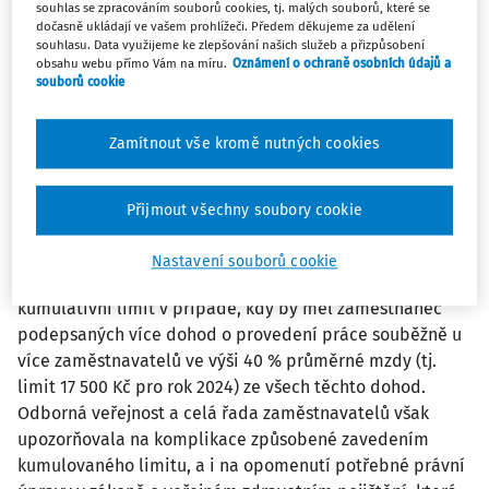
souhlas se zpracováním souborů cookies, tj. malých souborů, které se
a pokud u daného zaměstnavatele nebylo
dočasně ukládají ve vašem prohlížeči. Předem děkujeme za udělení
zaměstnancem podepsáno pro dané zdaňovací období
souhlasu. Data využijeme ke zlepšování našich služeb a přizpůsobení
obsahu webu přímo Vám na míru.
Oznámení o ochraně osobních údajů a
Prohlášení poplatníka k dani z příjmů fyzických osob ze
souborů cookie
závislé činnosti, příjem plynoucí z dohod o provedení
práce podléhá srážkové dani ve výši 15 %. V původním
Zamítnout vše kromě nutných cookies
návrhu novely zákona o nemocenském pojištění s
plánovanou účinností od 1. července 2024 se
předpokládaly dva limity pro účast zaměstnanců na
Přijmout všechny soubory cookie
pojistném na sociální zabezpečení – ve výši 25 %
průměrné mzdy v případě jedné či více dohod u jednoho
Nastavení souborů cookie
zaměstnavatele (tj. 10 500 Kč pro 2024) a dále
kumulativní limit v případě, kdy by měl zaměstnanec
podepsaných více dohod o provedení práce souběžně u
více zaměstnavatelů ve výši 40 % průměrné mzdy (tj.
limit 17 500 Kč pro rok 2024) ze všech těchto dohod.
Odborná veřejnost a celá řada zaměstnavatelů však
upozorňovala na komplikace způsobené zavedením
kumulovaného limitu, a i na opomenutí potřebné právní