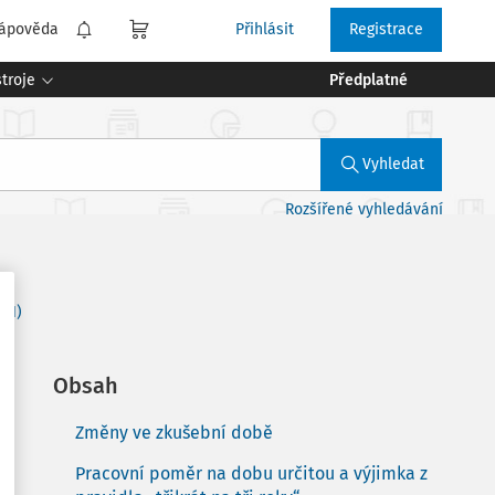
ápověda
Přihlásit
Registrace
troje
Předplatné
Vyhledat
Rozšířené vyhledávání
 (1)
Obsah
Změny ve zkušební době
Pracovní poměr na dobu určitou a výjimka z