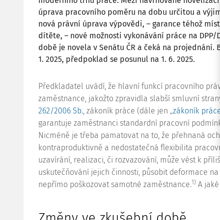
moderního trhu práce. Mezi navrhované novelizačn
úprava pracovního poměru na dobu určitou a výjimka
nová právní úprava výpovědi, – garance téhož míst
dítěte, – nové možnosti vykonávání práce na DPP/
době je novela v Senátu ČR a čeká na projednání. 
1. 2025, předpoklad se posunul na 1. 6. 2025.
Předkladatel uvádí, že hlavní funkcí pracovního práv
zaměstnance, jakožto zpravidla slabší smluvní strany
262/2006 Sb.
, zákoník práce (dále jen „
zákoník prác
garantuje zaměstnanci standardní pracovní podmínky 
Nicméně je třeba pamatovat na to, že přehnaná oc
kontraproduktivně a nedostatečná flexibilita pracovn
uzavírání, realizaci, či rozvazování, může vést k př
uskutečňování jejich činnosti, působit deformace n
1)
nepřímo poškozovat samotné zaměstnance.
A jaké
Změny ve zkušební době