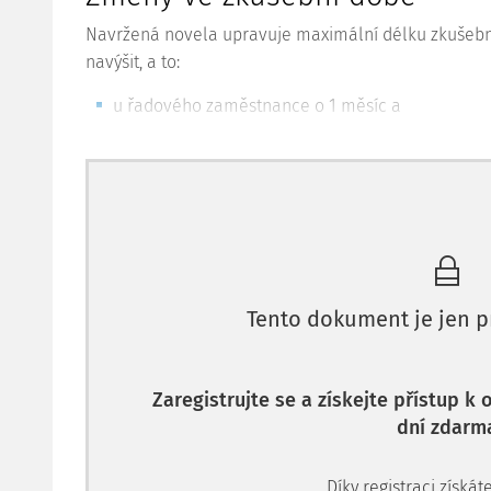
Navržená novela upravuje maximální délku zkušební 
navýšit, a to:
u řadového zaměstnance o 1 měsíc a
Tento dokument je jen p
Zaregistrujte se a získejte přístup k
dní zdarm
Díky registraci získáte