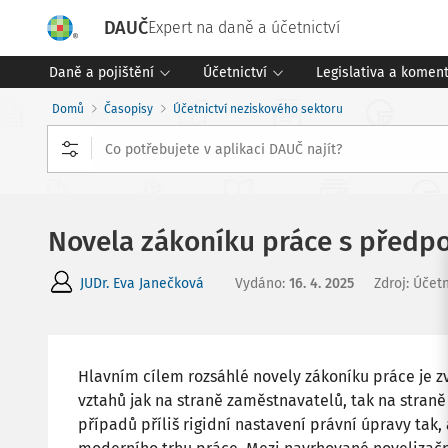
DAUČ
Expert na daně a účetnictví
Daně a pojištění
Účetnictví
Legislativa a komen
Domů
Časopisy
Účetnictví neziskového sektoru
Novela zákoníku práce s předpo
JUDr. Eva Janečková
Vydáno
:
16. 4. 2025
Zdroj
:
Účetn
Hlavním cílem rozsáhlé novely zákoníku práce je zv
vztahů jak na straně zaměstnavatelů, tak na straně
případů příliš rigidní nastavení právní úpravy tak