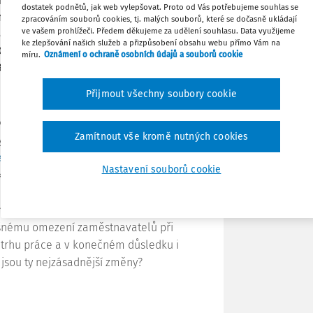
í body patří: – změna zkušební doby, –
dostatek podnětů, jak web vylepšovat. Proto od Vás potřebujeme souhlas se
 z pravidla „třikrát na tři roky“, –
zpracováním souborů cookies, tj. malých souborů, které se dočasně ukládají
ve vašem prohlížeči. Předem děkujeme za udělení souhlasu. Data využijeme
a pro pracující rodiče do dvou let věku
Tisknout
ke zlepšování našich služeb a přizpůsobení obsahu webu přímo Vám na
DPČ při rodičovské dovolené. V současné
míru.
Oznámení o ochraně osobních údajů a souborů cookie
Byť se původně účinnost očekávala k 1.
Sdílet
Přijmout všechny soubory cookie
Poznámka
a je zajistit zvýšenou ochranu
Zamítnout vše kromě nutných cookies
. Toho je docíleno tím, že zákon č.
e
“), prostřednictvím řady ustanovení
Nastavení souborů cookie
a jistou míru stability zaměstnání.
hrana zaměstnanců může působit
ěprávních vztahů, ať už jde o jejich
ílišnému omezení zaměstnavatelů při
a trhu práce a v konečném důsledku i
 jsou ty nejzásadnější změny?