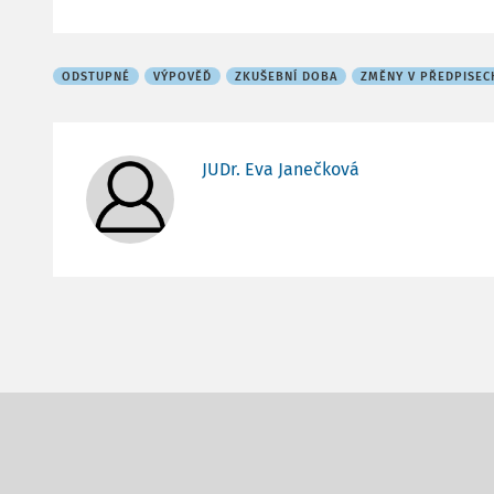
ODSTUPNÉ
VÝPOVĚĎ
ZKUŠEBNÍ DOBA
ZMĚNY V PŘEDPISEC
JUDr. Eva Janečková