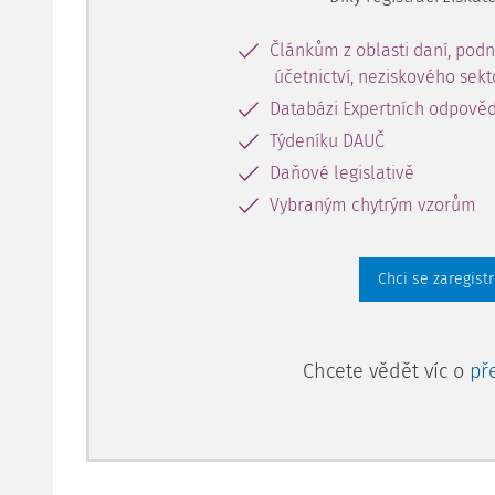
Článkům z oblasti daní, podn
účetnictví, neziskového sek
Databázi Expertních odpověd
Týdeníku DAUČ
Daňové legislativě
Vybraným chytrým vzorům
Chci se zaregist
Chcete vědět víc o
př