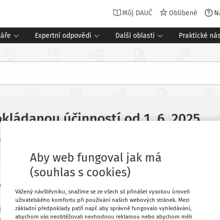
Můj DAUČ
Oblíbené
N
táře
Expertní odpovědi
Další oblasti
Praktické nás
kládanou účinností od 1. 6. 2025
Související dokumenty
ictví neziskového sektoru
13 minut čtení
Aby web fungoval jak má
(souhlas s cookies)
ýšit flexibilitu pracovněprávních
Oblíbené
Vážený návštěvníku, snažíme se ze všech sil přinášet vysokou úroveň
 zaměstnanců, a tím uvolnit v řadě
uživatelského komfortu při používání našich webových stránek. Mezi
, aby reagovala na aktuální potřeby
základní předpoklady patří např. aby správně fungovalo vyhledávání,
Stáhnout
abychom vás neobtěžovali nevhodnou reklamou nebo abychom měli