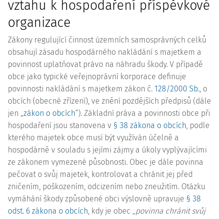
vztahu k hospodaření příspěvkové
organizace
Zákony regulující činnost územních samosprávných celků
obsahují zásadu hospodárného nakládání s majetkem a
povinnost uplatňovat právo na náhradu škody. V případě
obce jako typické veřejnoprávní
korporace
definuje
povinnosti nakládání s majetkem zákon č.
128/2000 Sb.
, o
obcích (obecné zřízení), ve znění pozdějších předpisů (dále
jen „
zákon o obcích
“). Základní práva a povinnosti obce při
hospodaření jsou stanovena v
§ 38 zákona o obcích
, podle
kterého majetek obce musí být využíván účelně a
hospodárně v souladu s jejími zájmy a úkoly vyplývajícími
ze zákonem vymezené působnosti. Obec je dále povinna
pečovat o svůj majetek, kontrolovat a chránit jej před
zničením, poškozením, odcizením nebo zneužitím. Otázku
vymáhání škody způsobené obci výslovně upravuje
§ 38
odst. 6 zákona o obcích
, kdy je obec
„povinna chránit svůj