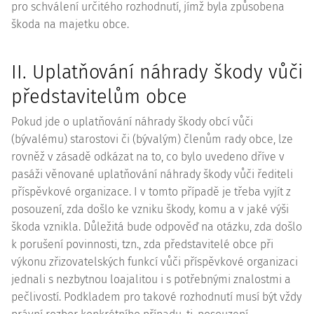
pro schválení určitého rozhodnutí, jímž byla způsobena
škoda na majetku obce.
II. Uplatňování náhrady škody vůči
představitelům obce
Pokud jde o uplatňování náhrady škody obcí vůči
(bývalému) starostovi či (bývalým) členům rady obce, lze
rovněž v zásadě odkázat na to, co bylo uvedeno dříve v
pasáži věnované uplatňování náhrady škody vůči řediteli
příspěvkové organizace. I v tomto případě je třeba vyjít z
posouzení, zda došlo ke vzniku škody, komu a v jaké výši
škoda vznikla. Důležitá bude odpověď na otázku, zda došlo
k porušení povinnosti, tzn., zda představitelé obce při
výkonu zřizovatelských funkcí vůči příspěvkové organizaci
jednali s nezbytnou loajalitou i s potřebnými znalostmi a
pečlivostí. Podkladem pro takové rozhodnutí musí být vždy