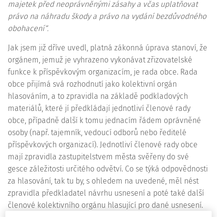
majetek před neoprávněnými zásahy a včas uplatňovat
právo na náhradu škody a právo na vydání bezdůvodného
obohacení“.
Jak jsem již dříve uvedl, platná zákonná úprava stanoví, že
orgánem, jemuž je vyhrazeno vykonávat zřizovatelské
funkce k příspěvkovým organizacím, je rada obce. Rada
obce přijímá svá rozhodnutí jako kolektivní orgán
hlasováním, a to zpravidla na základě podkladových
materiálů, které jí předkládají jednotliví členové rady
obce, případně další k tomu jednacím řádem oprávněné
osoby (např. tajemník, vedoucí odborů nebo ředitelé
příspěvkových organizací). Jednotliví členové rady obce
mají zpravidla zastupitelstvem města svěřeny do své
gesce
záležitosti určitého odvětví. Co se týká odpovědnosti
za hlasování, tak tu by, s ohledem na uvedené, měl nést
zpravidla předkladatel návrhu usnesení a poté také další
členové kolektivního orgánu hlasující pro dané usnesení.