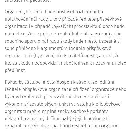
znalostmi a pečlivostí.
Orgánem, kterému bude příslušet rozhodnout o
uplatňování náhrady, a to v případě ředitele příspěvkové
organizace i v případě (bývalých) představitelů obce bude
rada obce. Zda v případě konkrétního občanskoprávního
soudního sporu o náhradu škody bude město úspěšné či
soud přihlédne k argumentům ředitele příspěvkové
organizace či (bývalých) představitelů města, a uzná, že
tito za škodu neodpovídají, neboť její vznik nezavinili, nelze
předjímat.
Pokud by zástupci města dospěli k závěru, že jednání
ředitele příspěvkové organizace při řízení organizace nebo
bývalých volených představitelů obce v souvislosti s
výkonem zřizovatelských funkcí ve vztahu k příspěvkové
organizaci mohlo naplnit znaky skutkové podstaty
některého z trestných činů, pak je jejich povinností
oznámit podezření ze spáchání trestného činu orgánům