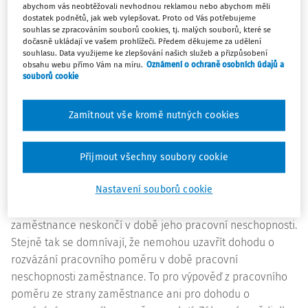
pracovní neschopnosti? Pokud zaměstnanec předá
abychom vás neobtěžovali nevhodnou reklamou nebo abychom měli
dostatek podnětů, jak web vylepšovat. Proto od Vás potřebujeme
zaměstnavateli výpověď 31. 1. 2011, začíná běžet
souhlas se zpracováním souborů cookies, tj. malých souborů, které se
dvouměsíční výpovědní doba od 1. 2. 2011 a pracovní
dočasně ukládají ve vašem prohlížeči. Předem děkujeme za udělení
souhlasu. Data využijeme ke zlepšování našich služeb a přizpůsobení
poměr končí 31. 3. 2011? Nebo je třeba čekat než
obsahu webu přímo Vám na míru.
Oznámení o ochraně osobních údajů a
zaměstnanec ukončí pracovní neschopnost, tj. např. k 15. 2.
souborů cookie
2011, a potom začíná běžet dvouměsíční výpovědní lhůta
od 1. 3. 2011?
Zamítnout vše kromě nutných cookies
odpověď:
Zaměstnanci a zaměstnavatelé se někdy domnívají, že
Přijmout všechny soubory cookie
zaměstnanec nemůže dát výpověď z pracovního poměru v
Nastavení souborů cookie
době pracovní neschopnosti nebo že pracovní poměr na
základě výpovědi z pracovního poměru ze strany
zaměstnance neskončí v době jeho pracovní neschopnosti.
Stejně tak se domnívají, že nemohou uzavřít dohodu o
rozvázání pracovního poměru v době pracovní
neschopnosti zaměstnance. To pro výpověď z pracovního
poměru ze strany zaměstnance ani pro dohodu o