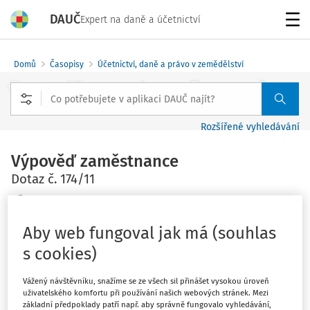
DAUČ
Expert na daně a účetnictví
Menu
Domů
Časopisy
Účetnictví, daně a právo v zemědělství
Rozšířené vyhledávání
Výpověď zaměstnance
Dotaz č. 174/11
JUDr. František Muška
Vydáno
:
7. 3. 2011
Aby web fungoval jak má (souhlas
Zdroj
:
Účetnictví, daně a právo v zemědělství
s cookies)
2 minuty čtení
Související dokumenty (1)
Vážený návštěvníku, snažíme se ze všech sil přinášet vysokou úroveň
uživatelského komfortu při používání našich webových stránek. Mezi
Je možné přijmout výpověď zaměstnance v době jeho
základní předpoklady patří např. aby správně fungovalo vyhledávání,