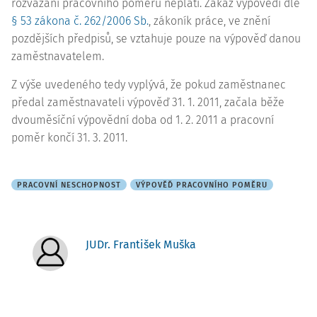
rozvázání pracovního poměru neplatí. Zákaz výpovědi dle
§ 53 zákona č. 262/2006 Sb.
, zákoník práce, ve znění
pozdějších předpisů, se vztahuje pouze na výpověď danou
zaměstnavatelem.
Z výše uvedeného tedy vyplývá, že pokud zaměstnanec
předal zaměstnavateli výpověď 31. 1. 2011, začala běže
dvouměsíční výpovědní doba od 1. 2. 2011 a pracovní
poměr končí 31. 3. 2011.
PRACOVNÍ NESCHOPNOST
VÝPOVĚĎ PRACOVNÍHO POMĚRU
JUDr. František Muška