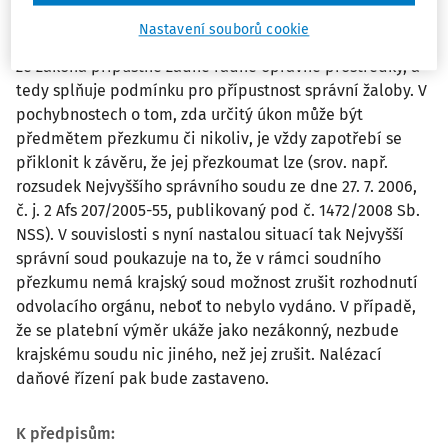
přezkumu takového rozhodnutí soudem, je proto nutno
Nastavení souborů cookie
na něj nahlížet jako na rozhodnutí, proti kterému nejsou
ze zákona přípustné žádné řádné opravné prostředky, a
tedy splňuje podmínku pro přípustnost správní žaloby. V
pochybnostech o tom, zda určitý úkon může být
předmětem přezkumu či nikoliv, je vždy zapotřebí se
přiklonit k závěru, že jej přezkoumat lze (srov. např.
rozsudek Nejvyššího správního soudu ze dne 27. 7. 2006,
č. j. 2 Afs 207/2005-55, publikovaný pod č. 1472/2008 Sb.
NSS). V souvislosti s nyní nastalou situací tak Nejvyšší
správní soud poukazuje na to, že v rámci soudního
přezkumu nemá krajský soud možnost zrušit rozhodnutí
odvolacího orgánu, neboť to nebylo vydáno. V případě,
že se platební výměr ukáže jako nezákonný, nezbude
krajskému soudu nic jiného, než jej zrušit. Nalézací
daňové řízení pak bude zastaveno.
K předpisům: