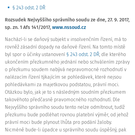
§ 243 odst. 2 DŘ
Rozsudek Nejvyššího správního soudu ze dne, 27. 9. 2017,
sp. zn.
1 Afs 141/2017
,
www.nssoud.cz
Nachází-li se daňový subjekt v insolvenčním řízení, má to
rovněž zásadní dopady na daňové řízení. Na tomto místě
byl spor o účinky ustanovení
§ 243 odst. 2 DŘ
, dle kterého
ukončením přezkumného jednání nebo schválením zprávy
o přezkumu soudem nabývá nepravomocné rozhodnutí v
nalézacím řízení týkajícím se pohledávek, které nejsou
pohledávkami za majetkovou podstatou, právní moci.
Otázkou bylo, jak je to s následným soudním přezkumem
takovéhoto předčasně pravomocného rozhodnutí. Dle
Nejvyššího správního soudu tento nelze odmítnout, tudíž
přezkumu bude podléhat rovnou platební výměr, od jehož
právní moci bude plynout lhůta pro podání žaloby.
Nicméně bude-li úpadce u správního soudu úspěšný, pak