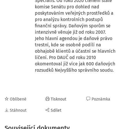
Specialis. Od roku 2020 členem stálé
komise Senátu pro dohled nad
poskytováním veřejných prostředků a
pro analýzu kontrolních postupů
finanční správy. Daňovým sporům se
intenzivně věnuje již od roku 2007.
Jeho hlavní agendou je daňové právo
trestní, kde se osobně podílí na
obhajobě klientů a účastní se hlavních
líčení. Pro DAUČ od roku 2010
okomentoval již více jak 600 daňových
rozsudků Nejvyššího správního soudu.
Oblíbené
Tisknout
Poznámka
Stáhnout
Sdílet
Související dokumenty