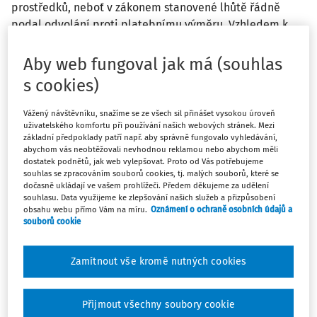
prostředků, neboť v zákonem stanovené lhůtě řádně
podal odvolání proti platebnímu výměru. Vzhledem k
tomu, že odvolací řízení bylo ze zákona zastaveno a bylo
tak zamezeno věcnému přezkumu rozhodnutí, stěžovatel
Aby web fungoval jak má (souhlas
neměl možnost jiného řádného opravného prostředku,
s cookies)
který by mu zákon umožnil použít, a žaloba ve správním
soudnictví musí být za těchto okolností přípustná.
Vážený návštěvníku, snažíme se ze všech sil přinášet vysokou úroveň
Jakákoliv jiná úvaha vede k tomu, že by rozhodnutí
uživatelského komfortu při používání našich webových stránek. Mezi
základní předpoklady patří např. aby správně fungovalo vyhledávání,
správce daně o vyměření daně nebylo věcně
abychom vás neobtěžovali nevhodnou reklamou nebo abychom měli
přezkoumatelné, což by odporovalo principu přezkumu
dostatek podnětů, jak web vylepšovat. Proto od Vás potřebujeme
souhlas se zpracováním souborů cookies, tj. malých souborů, které se
správních rozhodnutí soudem tak, jak je zakotven v čl. 36
dočasně ukládají ve vašem prohlížeči. Předem děkujeme za udělení
odst. 2 Listiny základních práv a svobod . Ten uvádí, že
souhlasu. Data využijeme ke zlepšování našich služeb a přizpůsobení
přezkum správních rozhodnutí lze vyloučit pouze
obsahu webu přímo Vám na míru.
Oznámení o ochraně osobních údajů a
souborů cookie
zákonem. Rozhodnou skutečností se tedy jeví zákonná
konstrukce zakládající jako následek provedení
přezkumného jednání dle insolvenčního zákona
Zamítnout vše kromě nutných cookies
zastavení nalézacího daňového řízení a nabytí právní
moci dosud nepravomocného rozhodnutí. Zákon však v
Přijmout všechny soubory cookie
žádném ustanovení explicitně nestanoví vyloučení