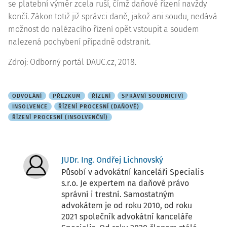
se platební výměr zcela ruší, čímž daňové řízení navždy
končí. Zákon totiž již správci daně, jakož ani soudu, nedává
možnost do nalézacího řízení opět vstoupit a soudem
nalezená pochybení případně odstranit.
Zdroj: Odborný portál DAUC.cz, 2018.
ODVOLÁNÍ
PŘEZKUM
ŘÍZENÍ
SPRÁVNÍ SOUDNICTVÍ
INSOLVENCE
ŘÍZENÍ PROCESNÍ (DAŇOVÉ)
ŘÍZENÍ PROCESNÍ (INSOLVENČNÍ)
JUDr. Ing. Ondřej Lichnovský
Působí v advokátní kanceláři Specialis
s.r.o. Je expertem na daňové právo
správní i trestní. Samostatným
advokátem je od roku 2010, od roku
2021 společník advokátní kanceláře