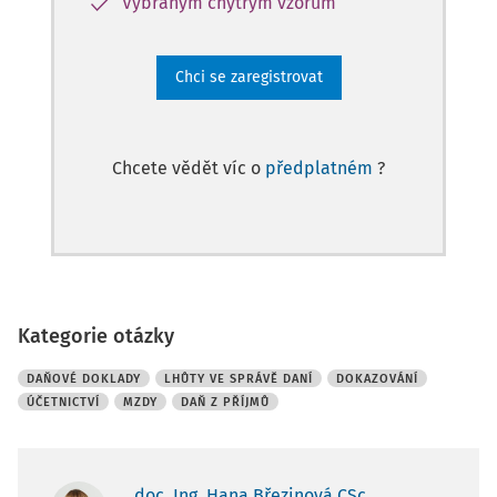
Vybraným chytrým vzorům
Chci se zaregistrovat
Chcete vědět víc o
předplatném
?
Kategorie otázky
DAŇOVÉ DOKLADY
LHŮTY VE SPRÁVĚ DANÍ
DOKAZOVÁNÍ
ÚČETNICTVÍ
MZDY
DAŇ Z PŘÍJMŮ
doc. Ing. Hana Březinová CSc.