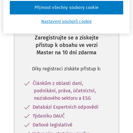
Tento dokument je jen pro
Přijmout všechny soubory cookie
předplatitele
Nastavení souborů cookie
Zaregistrujte se a získejte
přístup k obsahu ve verzi
Master na 10 dní zdarma
Díky registraci získáte přístup k:
Článkům z oblasti daní,
podnikání, práva, účetnictví,
neziskového sektoru a ESG
Databázi Expertních odpovědí
Týdeníku DAUČ
Daňové legislativě