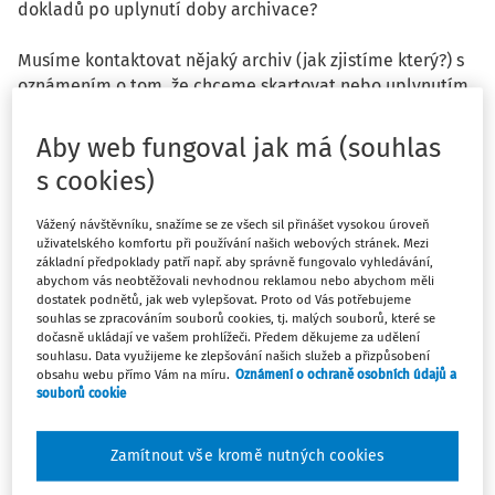
dokladů po uplynutí doby archivace?
Musíme kontaktovat nějaký archiv (jak zjistíme který?) s
oznámením o tom, že chceme skartovat nebo uplynutím
doby archivace můžeme skartovat automaticky bez
oznámení, souhlasu?
Aby web fungoval jak má (souhlas
s cookies)
Jsou některé daňové/účetní doklady, které se scartovat
nesmí nikdy (za dobu existence společnosti)?
Vážený návštěvníku, snažíme se ze všech sil přinášet vysokou úroveň
uživatelského komfortu při používání našich webových stránek. Mezi
základní předpoklady patří např. aby správně fungovalo vyhledávání,
abychom vás neobtěžovali nevhodnou reklamou nebo abychom měli
dostatek podnětů, jak web vylepšovat. Proto od Vás potřebujeme
Odpověď
souhlas se zpracováním souborů cookies, tj. malých souborů, které se
dočasně ukládají ve vašem prohlížeči. Předem děkujeme za udělení
souhlasu. Data využijeme ke zlepšování našich služeb a přizpůsobení
obsahu webu přímo Vám na míru.
Oznámení o ochraně osobních údajů a
Máte předplatné?
Přihlaste se
souborů cookie
Zamítnout vše kromě nutných cookies