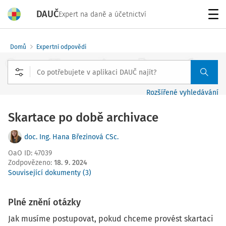
DAUČ
Expert na daně a účetnictví
Menu
Domů
Expertní odpovědi
Rozšířené vyhledávání
Skartace po době archivace
doc. Ing. Hana Březinová CSc.
OaO ID
:
47039
Zodpovězeno
:
18. 9. 2024
Související dokumenty (3)
Plné znění otázky
Jak musíme postupovat, pokud chceme provést skartaci