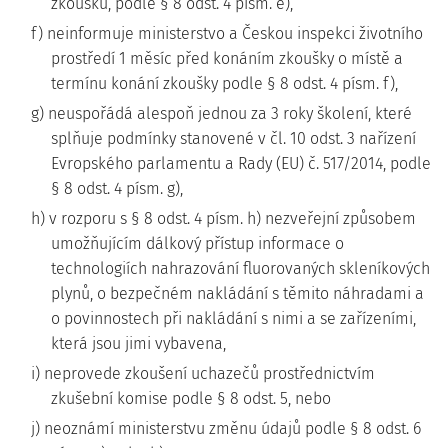
zkoušku, podle § 8 odst. 4 písm. e),
f) neinformuje ministerstvo a Českou inspekci životního
prostředí 1 měsíc před konáním zkoušky o místě a
termínu konání zkoušky podle § 8 odst. 4 písm. f),
g) neuspořádá alespoň jednou za 3 roky školení, které
splňuje podmínky stanovené v čl. 10 odst. 3 nařízení
Evropského parlamentu a Rady (EU) č. 517/2014, podle
§ 8 odst. 4 písm. g),
h) v rozporu s § 8 odst. 4 písm. h) nezveřejní způsobem
umožňujícím dálkový přístup informace o
technologiích nahrazování fluorovaných skleníkových
plynů, o bezpečném nakládání s těmito náhradami a
o povinnostech při nakládání s nimi a se zařízeními,
která jsou jimi vybavena,
i) neprovede zkoušení uchazečů prostřednictvím
zkušební komise podle § 8 odst. 5, nebo
j) neoznámí ministerstvu změnu údajů podle § 8 odst. 6