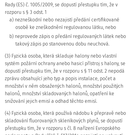
Rady (ES) č. 1005/2009, se dopustí přestupku tím, že v
rozporu s § 3 odst. 1
a) nezneškodní nebo nezajistí předání certifikované
osobě ke zneškodnění regulovanou látku, nebo
b) neprovede zápis o předání regulovaných látek nebo
takový zápis po stanovenou dobu neuchová.
(3) Fyzická osoba, která skladuje halony nebo vlastní
systém požární ochrany anebo hasicí přístroj s halony, se
dopustí přestupku tím, že v rozporu s § 11 odst. 2 nepodá
zprávu obsahující jeho typ a popis instalace, počet a
množství v něm obsažených halonů, množství použitých
halonů, množství skladovaných halonů, opatření ke
snižování jejich emisí a odhad těchto emisí.
(4) Fyzická osoba, která používá nádobu k přepravě nebo
skladování fluorovaných skleníkových plynů, se dopustí
přestupku tím, že v rozporu s čl. 8 nařízení Evropského