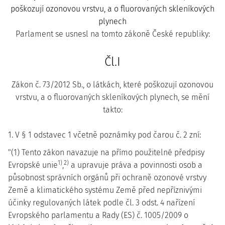
poškozují ozonovou vrstvu, a o fluorovaných skleníkových
plynech
Parlament se usnesl na tomto zákoně České republiky:
Čl.I
Zákon č. 73/2012 Sb., o látkách, které poškozují ozonovou
vrstvu, a o fluorovaných skleníkových plynech, se mění
takto:
1. V § 1 odstavec 1 včetně poznámky pod čarou č. 2 zní:
"(1) Tento zákon navazuje na přímo použitelné předpisy
1)
2)
Evropské unie
,
a upravuje práva a povinnosti osob a
působnost správních orgánů při ochraně ozonové vrstvy
Země a klimatického systému Země před nepříznivými
účinky regulovaných látek podle čl. 3 odst. 4 nařízení
Evropského parlamentu a Rady (ES) č. 1005/2009 o