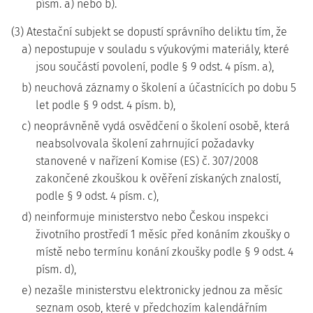
písm. a) nebo b).
(3) Atestační subjekt se dopustí správního deliktu tím, že
a) nepostupuje v souladu s výukovými materiály, které
jsou součástí povolení, podle § 9 odst. 4 písm. a),
b) neuchová záznamy o školení a účastnících po dobu 5
let podle § 9 odst. 4 písm. b),
c) neoprávněně vydá osvědčení o školení osobě, která
neabsolvovala školení zahrnující požadavky
stanovené v nařízení Komise (ES) č. 307/2008
zakončené zkouškou k ověření získaných znalostí,
podle § 9 odst. 4 písm. c),
d) neinformuje ministerstvo nebo Českou inspekci
životního prostředí 1 měsíc před konáním zkoušky o
místě nebo termínu konání zkoušky podle § 9 odst. 4
písm. d),
e) nezašle ministerstvu elektronicky jednou za měsíc
seznam osob, které v předchozím kalendářním