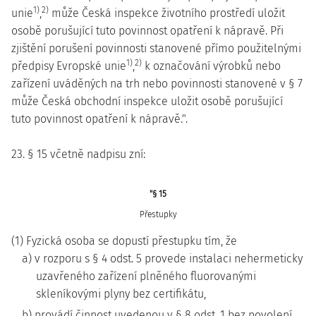
1)
2)
unie
,
může Česká inspekce životního prostředí uložit
osobě porušující tuto povinnost opatření k nápravě. Při
zjištění porušení povinnosti stanovené přímo použitelnými
1)
2)
předpisy Evropské unie
,
k označování výrobků nebo
zařízení uváděných na trh nebo povinnosti stanovené v § 7
může Česká obchodní inspekce uložit osobě porušující
tuto povinnost opatření k nápravě.".
23. § 15 včetně nadpisu zní:
"§ 15
Přestupky
(1) Fyzická osoba se dopustí přestupku tím, že
a) v rozporu s § 4 odst. 5 provede instalaci nehermeticky
uzavřeného zařízení plněného fluorovanými
skleníkovými plyny bez certifikátu,
b) provádí činnost uvedenou v § 8 odst. 1 bez povolení,