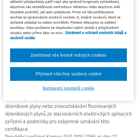
základní předpoklady patří např. aby správně fungovalo vyhledávání,
stacionární chladicí a klimatizační zařízení a tepelná
abychom vás neobtěžovali nevhodnou reklamou nebo abychom měli
dostatek podnětů, jak web vylepšovat. Proto od Vás potřebujeme
čerpadla a chladicí jednotky chladírenských nákladních
souhlas se zpracováním souborů cookies, tj. malých souborů, které se
vozidel a přívěsů obsahující fluorované skleníkové plyny, a
dočasně ukládají ve vašem prohlížeči. Předem děkujeme za udělení
souhlasu. Data využijeme ke zlepšování našich služeb a přizpůsobení
na certifikaci společností, pokud jde o stacionární chladicí
obsahu webu přímo Vám na míru.
Oznámení o ochraně osobních údajů a
a klimatizační zařízení a tepelná čerpadla obsahující
souborů cookie
fluorované skleníkové plyny, a podmínky pro vzájemné
uznávání těchto certifikací.
Zamítnout vše kromě nutných cookies
Prováděcí nařízení Komise (EU) 2015/2066 ze dne 17.
listopadu 2015, kterým se podle nařízení Evropského
Přijmout všechny soubory cookie
parlamentu a Rady (EU) č. 517/2014 zavádějí minimální
požadavky na certifikaci fyzických osob provádějících
Nastavení souborů cookie
instalaci, servis, údržbu, opravu nebo vyřazení z provozu
elektrických spínacích zařízení obsahujících fluorované
skleníkové plyny nebo znovuzískávání fluorovaných
skleníkových plynů ze stacionárních elektrických spínacích
zařízení a podmínky pro vzájemné uznávání této
certifikace.
Prováděcí nařízení Komise (EU) 2015/2065 ze dne 17.