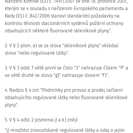
Nařízení Komise (ES) č. 1497/2007 ze dne 18. prosince 2007,
kterým se v souladu s nařízením Evropského parlamentu a
Rady (ES) č. 842/2006 stanoví standardní požadavky na
kontrolu těsnosti stacionárních systémů požární ochrany
obsahujících některé fluorované skleníkové plyny.".
2. V § 2 písm. a) se za slova "skleníkové plyny" vkládají
slova "nebo regulované látky".
3. V § 3 odst. 1 větě první se číslo "3" nahrazuje číslem "9" a
ve větě druhé se slovo "g)" nahrazuje slovem "f)".
4. Nadpis § 4 zní: "Podmínky pro provoz a prodej zařízení
obsahujícího regulované látky nebo fluorované skleníkové
plyny".
5. V § 4 odst. 2 písmena j) a k) znějí:
"j) množství znovuzískané regulované látky a údaj o jejím