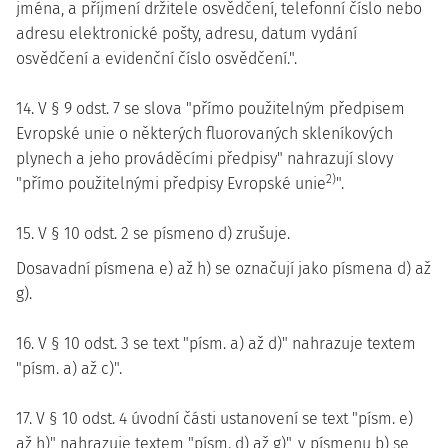
jména, a příjmení držitele osvědčení, telefonní číslo nebo
adresu elektronické pošty, adresu, datum vydání
osvědčení a evidenční číslo osvědčení.".
14. V § 9 odst. 7 se slova "přímo použitelným předpisem
Evropské unie o některých fluorovaných skleníkových
plynech a jeho prováděcími předpisy" nahrazují slovy
2)
"přímo použitelnými předpisy Evropské unie
".
15. V § 10 odst. 2 se písmeno d) zrušuje.
Dosavadní písmena e) až h) se označují jako písmena d) až
g).
16. V § 10 odst. 3 se text "písm. a) až d)" nahrazuje textem
"písm. a) až c)".
17. V § 10 odst. 4 úvodní části ustanovení se text "písm. e)
až h)" nahrazuje textem "písm. d) až g)", v písmenu b) se