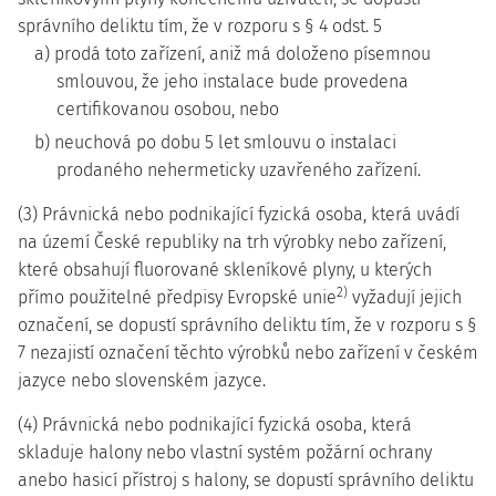
správního deliktu tím, že v rozporu s § 4 odst. 5
a) prodá toto zařízení, aniž má doloženo písemnou
smlouvou, že jeho instalace bude provedena
certifikovanou osobou, nebo
b) neuchová po dobu 5 let smlouvu o instalaci
prodaného nehermeticky uzavřeného zařízení.
(3) Právnická nebo podnikající fyzická osoba, která uvádí
na území České republiky na trh výrobky nebo zařízení,
které obsahují fluorované skleníkové plyny, u kterých
2)
přímo použitelné předpisy Evropské unie
vyžadují jejich
označení, se dopustí správního deliktu tím, že v rozporu s §
7 nezajistí označení těchto výrobků nebo zařízení v českém
jazyce nebo slovenském jazyce.
(4) Právnická nebo podnikající fyzická osoba, která
skladuje halony nebo vlastní systém požární ochrany
anebo hasicí přístroj s halony, se dopustí správního deliktu