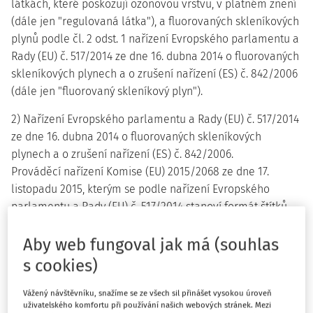
látkách, které poškozují ozonovou vrstvu, v platném znění
(dále jen "regulovaná látka"), a fluorovaných skleníkových
plynů podle čl. 2 odst. 1 nařízení Evropského parlamentu a
Rady (EU) č. 517/2014 ze dne 16. dubna 2014 o fluorovaných
skleníkových plynech a o zrušení nařízení (ES) č. 842/2006
(dále jen "fluorovaný skleníkový plyn").
2) Nařízení Evropského parlamentu a Rady (EU) č. 517/2014
ze dne 16. dubna 2014 o fluorovaných skleníkových
plynech a o zrušení nařízení (ES) č. 842/2006.
Prováděcí nařízení Komise (EU) 2015/2068 ze dne 17.
listopadu 2015, kterým se podle nařízení Evropského
parlamentu a Rady (EU) č. 517/2014 stanoví formát štítků
výrobků a zařízení obsahujících fluorované skleníkové
plyny.
Aby web fungoval jak má (souhlas
Prováděcí nařízení Komise (EU) 2015/2067 ze dne 17.
s cookies)
listopadu 2015, kterým se podle nařízení Evropského
parlamentu a Rady (EU) č. 517/2014 zavádějí minimální
Vážený návštěvníku, snažíme se ze všech sil přinášet vysokou úroveň
uživatelského komfortu při používání našich webových stránek. Mezi
požadavky na certifikaci fyzických osob, pokud jde o