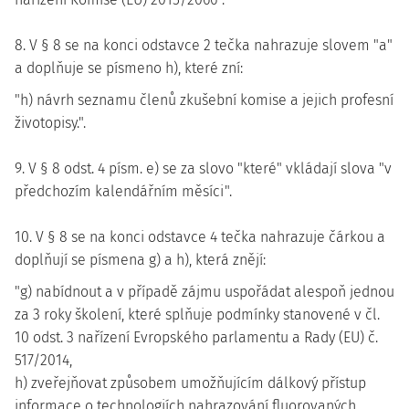
8. V § 8 se na konci odstavce 2 tečka nahrazuje slovem "a"
a doplňuje se písmeno h), které zní:
"h) návrh seznamu členů zkušební komise a jejich profesní
životopisy.".
9. V § 8 odst. 4 písm. e) se za slovo "které" vkládají slova "v
předchozím kalendářním měsíci".
10. V § 8 se na konci odstavce 4 tečka nahrazuje čárkou a
doplňují se písmena g) a h), která znějí:
"g) nabídnout a v případě zájmu uspořádat alespoň jednou
za 3 roky školení, které splňuje podmínky stanovené v čl.
10 odst. 3 nařízení Evropského parlamentu a Rady (EU) č.
517/2014,
h) zveřejňovat způsobem umožňujícím dálkový přístup
informace o technologiích nahrazování fluorovaných