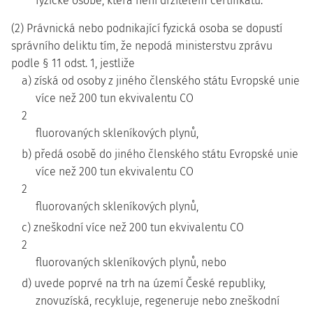
fyzické osobě, která není držitelem certifikátu.
(2) Právnická nebo podnikající fyzická osoba se dopustí
správního deliktu tím, že nepodá ministerstvu zprávu
podle § 11 odst. 1, jestliže
a) získá od osoby z jiného členského státu Evropské unie
více než 200 tun ekvivalentu CO
2
fluorovaných skleníkových plynů,
b) předá osobě do jiného členského státu Evropské unie
více než 200 tun ekvivalentu CO
2
fluorovaných skleníkových plynů,
c) zneškodní více než 200 tun ekvivalentu CO
2
fluorovaných skleníkových plynů, nebo
d) uvede poprvé na trh na území České republiky,
znovuzíská, recykluje, regeneruje nebo zneškodní