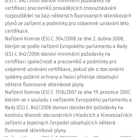
(ES) č. 842/2006 stanoví minimální požadavky na
certifikaci pracovníků provádějících znovuzískávání
rozpouštědel na bázi některých fluorovaných skleníkových
plynů ze zařízení a podmínky pro vzájemné uznávání této
certifikace.
Nařízení Komise (ES) č. 304/2008 ze dne 2. dubna 2008,
kterým se podle nařízení Evropského parlamentu a Rady
(ES) č. 842/2006 stanoví minimální požadavky na
certifikaci společností a pracovníků a podmínky pro
vzájemné uznávání certifikace, pokud jde o stacionární
systémy požární ochrany a hasicí přístroje obsahující
některé fluorované skleníkové plyny.
Nařízení Komise (ES) č. 1516/2007 ze dne 19. prosince 2007,
kterým se v souladu s nařízením Evropského parlamentu a
Rady (ES) č. 842/2006 stanoví standardní požadavky na
kontrolu těsnosti stacionárních chladicích a klimatizačních
zařízení a tepelných čerpadel obsahujících některé
fluorované skleníkové plyny.