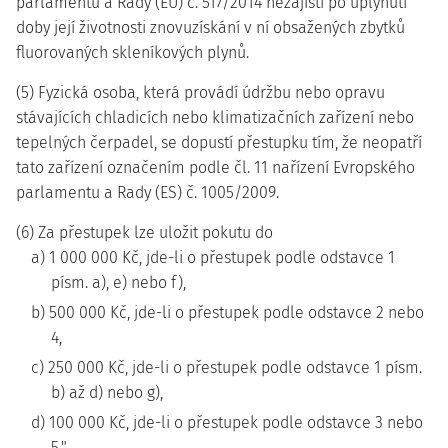
parlamentu a Rady (EU) č. 517/2014 nezajistí po uplynutí
doby její životnosti znovuzískání v ní obsažených zbytků
fluorovaných skleníkových plynů.
(5) Fyzická osoba, která provádí údržbu nebo opravu
stávajících chladicích nebo klimatizačních zařízení nebo
tepelných čerpadel, se dopustí přestupku tím, že neopatří
tato zařízení označením podle čl. 11 nařízení Evropského
parlamentu a Rady (ES) č. 1005/2009.
(6) Za přestupek lze uložit pokutu do
a) 1 000 000 Kč, jde-li o přestupek podle odstavce 1
písm. a), e) nebo f),
b) 500 000 Kč, jde-li o přestupek podle odstavce 2 nebo
4,
c) 250 000 Kč, jde-li o přestupek podle odstavce 1 písm.
b) až d) nebo g),
d) 100 000 Kč, jde-li o přestupek podle odstavce 3 nebo
5.".