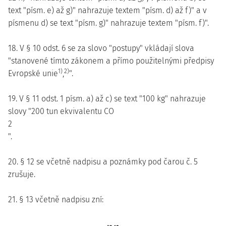
text "písm. e) až g)" nahrazuje textem "písm. d) až f)" a v
písmenu d) se text "písm. g)" nahrazuje textem "písm. f)".
18. V § 10 odst. 6 se za slovo "postupy" vkládají slova
"stanovené tímto zákonem a přímo použitelnými předpisy
1)
2)
Evropské unie
,
".
19. V § 11 odst. 1 písm. a) až c) se text "100 kg" nahrazuje
slovy "200 tun ekvivalentu CO
2
".
20. § 12 se včetně nadpisu a poznámky pod čarou č. 5
zrušuje.
21. § 13 včetně nadpisu zní: